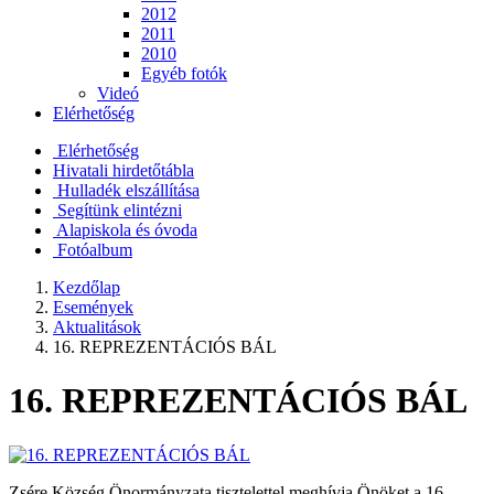
2012
2011
2010
Egyéb fotók
Videó
Elérhetőség
Elérhetőség
Hivatali hirdetőtábla
Hulladék elszállítása
Segítünk elintézni
Alapiskola és óvoda
Fotóalbum
Kezdőlap
Események
Aktualitások
16. REPREZENTÁCIÓS BÁL
16. REPREZENTÁCIÓS BÁL
Zsére Község Önormányzata tisztelettel meghívja Önöket a 16.