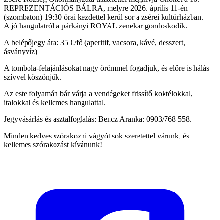
REPREZENTÁCIÓS BÁLRA, melyre 2026. április 11-én
(szombaton) 19:30 órai kezdettel kerül sor a zsérei kultúrházban.
A jó hangulatról a párkányi ROYAL zenekar gondoskodik.
A belépőjegy ára: 35 €/fő (aperitif, vacsora, kávé, desszert,
ásványvíz)
A tombola-felajánlásokat nagy örömmel fogadjuk, és előre is hálás
szívvel köszönjük.
Az este folyamán bár várja a vendégeket frissítő koktélokkal,
italokkal és kellemes hangulattal.
Jegyvásárlás és asztalfoglalás: Bencz Aranka: 0903/768 558.
Minden kedves szórakozni vágyót sok szeretettel várunk, és
kellemes szórakozást kívánunk!