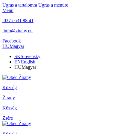
Ugrás a tartalomra
Ugrás a menüre
Menu
037 / 631 88 41
info@zirany.eu
Facebook
HU
Magyar
SK
Slovensky
EN
English
HU
Magyar
Község
Žirany
Község
Zsére
Község