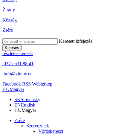
Žirany
Község
Zsére
Keresett kifejezés
Keresés
részletes keresés
037 / 631 88 41
info@zirany.eu
Facebook
RSS
Webtérkép
HU
Magyar
SK
Slovensky
EN
English
HU
Magyar
Zsére
Szervezetek
Vöröskereszt