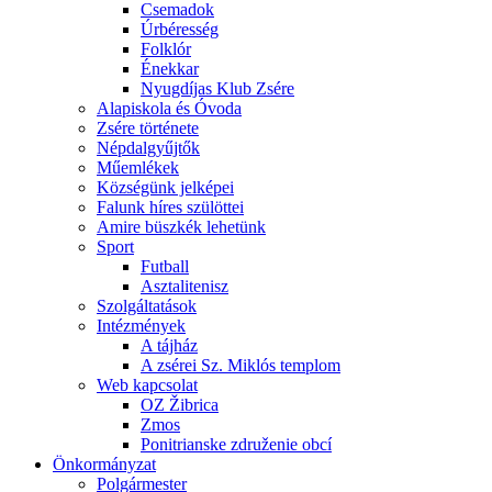
Csemadok
Úrbéresség
Folklór
Énekkar
Nyugdíjas Klub Zsére
Alapiskola és Óvoda
Zsére története
Népdalgyűjtők
Műemlékek
Községünk jelképei
Falunk híres szülöttei
Amire büszkék lehetünk
Sport
Futball
Asztalitenisz
Szolgáltatások
Intézmények
A tájház
A zsérei Sz. Miklós templom
Web kapcsolat
OZ Žibrica
Zmos
Ponitrianske združenie obcí
Önkormányzat
Polgármester