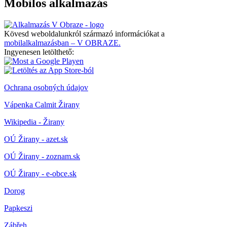
Mobilos alkalmazás
Kövesd weboldalunkról származó információkat a
mobilalkalmazásban – V OBRAZE.
Ingyenesen letölthető:
Ochrana osobných údajov
Vápenka Calmit Žirany
Wikipedia - Žirany
OÚ Žirany - azet.sk
OÚ Žirany - zoznam.sk
OÚ Žirany - e-obce.sk
Dorog
Papkeszi
Zábřeh