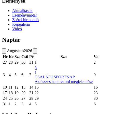
Események
Aktualitások
Eseménynaptár
Zsérei hírmondó
Képgaléria
Videó
Naptár
Augusztus
2026
Hé
Ke
Sze
Csü
Pé
Szo
Va
27
28
29
30
31
1
2
8
1
3
4
5
6
7
9
CSALÁDI SPORTNAP
Az összes napi rekord megjelenítése
10
11
12
13
14
15
16
17
18
19
20
21
22
23
24
25
26
27
28
29
30
31
1
2
3
4
5
6