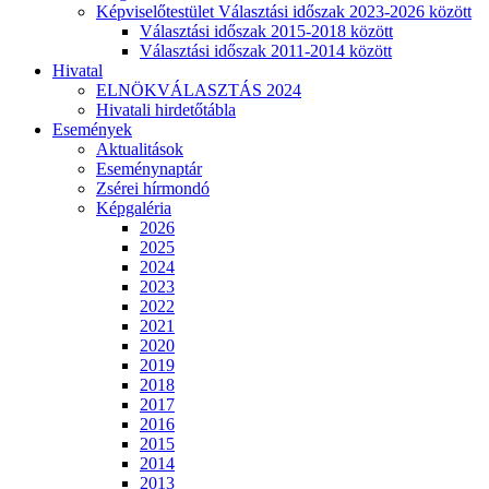
Képviselőtestület Választási időszak 2023-2026 között
Választási időszak 2015-2018 között
Választási időszak 2011-2014 között
Hivatal
ELNÖKVÁLASZTÁS 2024
Hivatali hirdetőtábla
Események
Aktualitások
Eseménynaptár
Zsérei hírmondó
Képgaléria
2026
2025
2024
2023
2022
2021
2020
2019
2018
2017
2016
2015
2014
2013