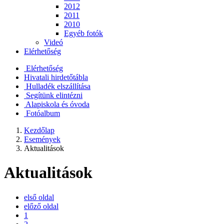
2012
2011
2010
Egyéb fotók
Videó
Elérhetőség
Elérhetőség
Hivatali hirdetőtábla
Hulladék elszállítása
Segítünk elintézni
Alapiskola és óvoda
Fotóalbum
Kezdőlap
Események
Aktualitások
Aktualitások
első oldal
előző oldal
1