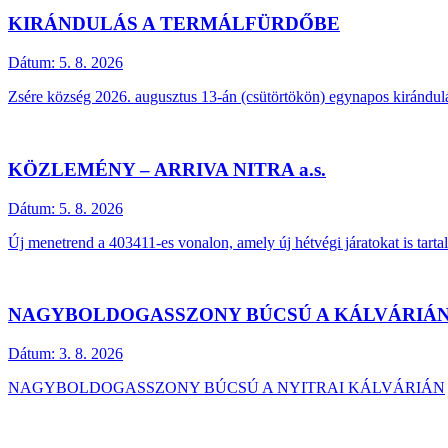
KIRÁNDULÁS A TERMÁLFÜRDŐBE
Dátum:
5. 8. 2026
Zsére község 2026. augusztus 13-án (csütörtökön) egynapos kirándulá
KÖZLEMÉNY – ARRIVA NITRA a.s.
Dátum:
5. 8. 2026
Új menetrend a 403411-es vonalon, amely új hétvégi járatokat is tarta
NAGYBOLDOGASSZONY BÚCSÚ A KÁLVÁRIÁ
Dátum:
3. 8. 2026
NAGYBOLDOGASSZONY BÚCSÚ A NYITRAI KÁLVÁRIÁN