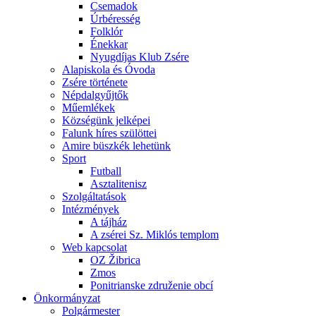
Csemadok
Úrbéresség
Folklór
Énekkar
Nyugdíjas Klub Zsére
Alapiskola és Óvoda
Zsére története
Népdalgyűjtők
Műemlékek
Községünk jelképei
Falunk híres szülöttei
Amire büszkék lehetünk
Sport
Futball
Asztalitenisz
Szolgáltatások
Intézmények
A tájház
A zsérei Sz. Miklós templom
Web kapcsolat
OZ Žibrica
Zmos
Ponitrianske združenie obcí
Önkormányzat
Polgármester