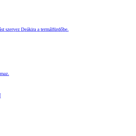
st szervez Deákira a termálfürdőbe.
lmaz.
N