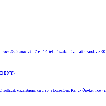
, hogy 2026. augusztus 7-én (pénteken) szabadság miatt kizárólag 8:00 
EDÉNY)
IO hulladék elszállítására kerül sor a községben. Kérjük Önöket, hogy a