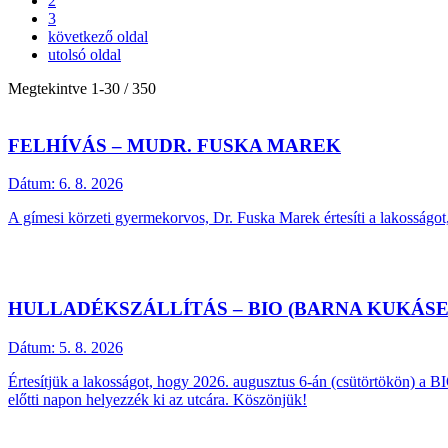
2
3
következő oldal
utolsó oldal
Megtekintve
1
-
30
/ 350
FELHÍVÁS – MUDR. FUSKA MAREK
Dátum:
6. 8. 2026
A gímesi körzeti gyermekorvos, Dr. Fuska Marek értesíti a lakosságot
HULLADÉKSZÁLLÍTÁS – BIO (BARNA KUKÁS
Dátum:
5. 8. 2026
Értesítjük a lakosságot, hogy 2026. augusztus 6-án (csütörtökön) a B
előtti napon helyezzék ki az utcára. Köszönjük!