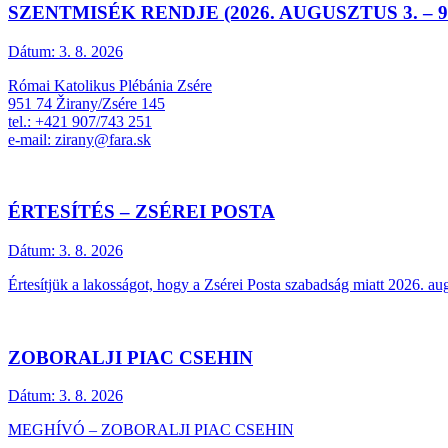
SZENTMISÉK RENDJE (2026. AUGUSZTUS 3. – 9
Dátum:
3. 8. 2026
Római Katolikus Plébánia Zsére
951 74 Žirany/Zsére 145
tel.: +421 907/743 251
e-mail: zirany@fara.sk
ÉRTESÍTÉS – ZSÉREI POSTA
Dátum:
3. 8. 2026
Értesítjük a lakosságot, hogy a Zsérei Posta szabadság miatt 2026. au
ZOBORALJI PIAC CSEHIN
Dátum:
3. 8. 2026
MEGHÍVÓ – ZOBORALJI PIAC CSEHIN