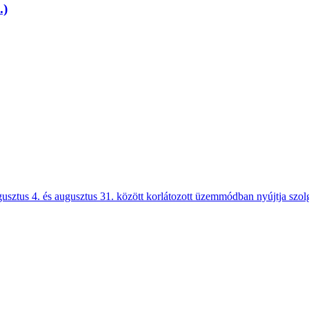
.)
gusztus 4. és augusztus 31. között korlátozott üzemmódban nyújtja szolg