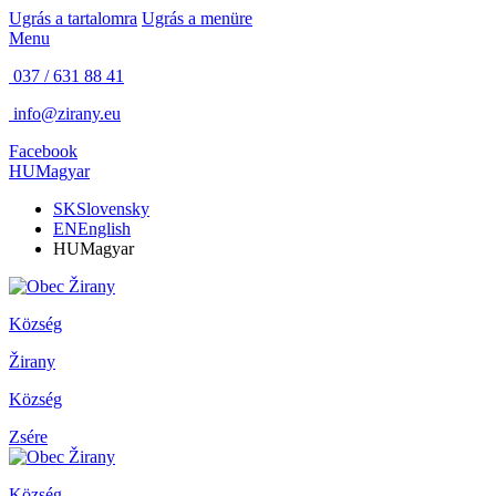
Ugrás a tartalomra
Ugrás a menüre
Menu
037 / 631 88 41
info@zirany.eu
Facebook
HU
Magyar
SK
Slovensky
EN
English
HU
Magyar
Község
Žirany
Község
Zsére
Község