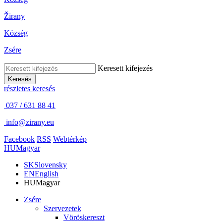
Žirany
Község
Zsére
Keresett kifejezés
Keresés
részletes keresés
037 / 631 88 41
info@zirany.eu
Facebook
RSS
Webtérkép
HU
Magyar
SK
Slovensky
EN
English
HU
Magyar
Zsére
Szervezetek
Vöröskereszt