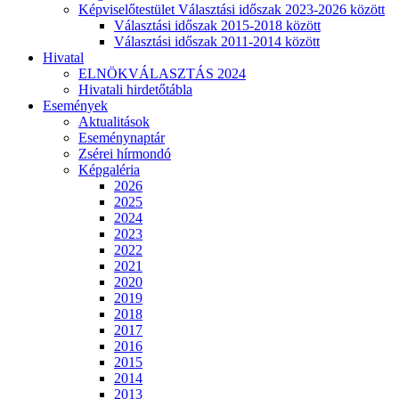
Képviselőtestület Választási időszak 2023-2026 között
Választási időszak 2015-2018 között
Választási időszak 2011-2014 között
Hivatal
ELNÖKVÁLASZTÁS 2024
Hivatali hirdetőtábla
Események
Aktualitások
Eseménynaptár
Zsérei hírmondó
Képgaléria
2026
2025
2024
2023
2022
2021
2020
2019
2018
2017
2016
2015
2014
2013