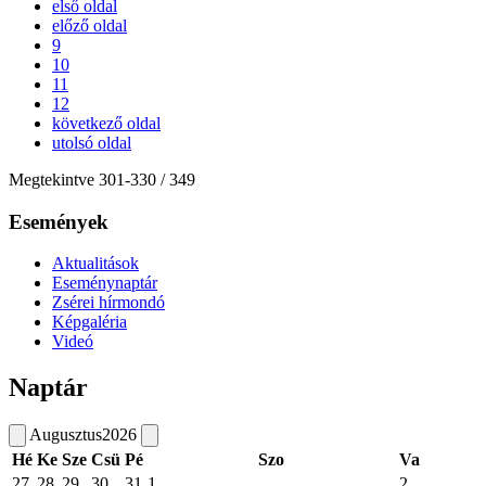
első oldal
előző oldal
9
10
11
12
következő oldal
utolsó oldal
Megtekintve
301
-
330
/ 349
Események
Aktualitások
Eseménynaptár
Zsérei hírmondó
Képgaléria
Videó
Naptár
Augusztus
2026
Hé
Ke
Sze
Csü
Pé
Szo
Va
27
28
29
30
31
1
2