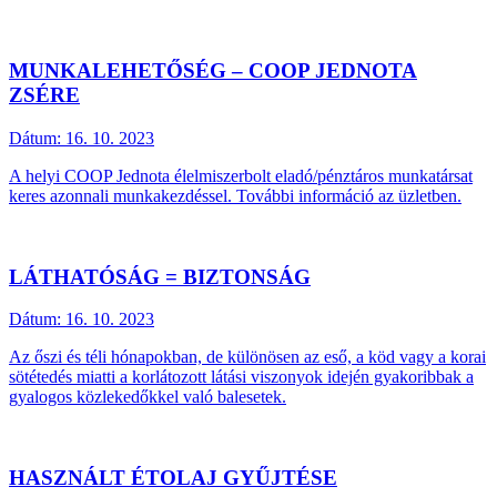
MUNKALEHETŐSÉG – COOP JEDNOTA
ZSÉRE
Dátum:
16. 10. 2023
A helyi COOP Jednota élelmiszerbolt eladó/pénztáros munkatársat
keres azonnali munkakezdéssel. További információ az üzletben.
LÁTHATÓSÁG = BIZTONSÁG
Dátum:
16. 10. 2023
Az őszi és téli hónapokban, de különösen az eső, a köd vagy a korai
sötétedés miatti a korlátozott látási viszonyok idején gyakoribbak a
gyalogos közlekedőkkel való balesetek.
HASZNÁLT ÉTOLAJ GYŰJTÉSE