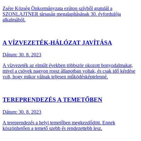
Zsére Község Önkormányzata ezúton szívből gratulál a
SZONLAJTNER társaság megalapításának 30. évfordulója
alkalmából.
A VÍZVEZETÉK-HÁLÓZAT JAVÍTÁSA
Dátum:
30. 8. 2023
A vízvezeték az elmúlt években többször okozott bonyodalmakat,
mivel a csövek nagyon rossz állapotban voltak, és csak idő kérdése
volt, hogy mikor válnak teljesen működésképtelenné.
TEREPRENDEZÉS A TEMETŐBEN
Dátum:
30. 8. 2023
A tereprendezés a helyi temetőben megkezdődött. Ennek
köszönhetően a temető szebb és rendezettebb lesz.