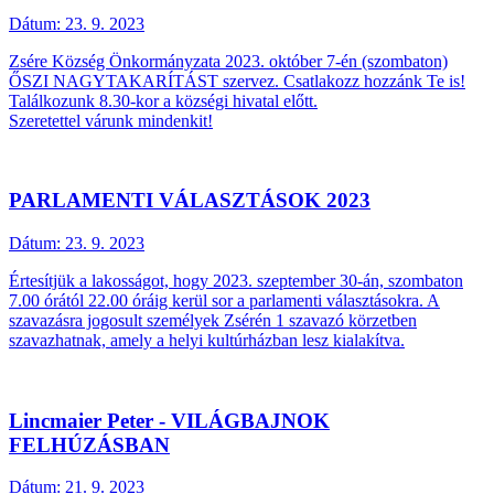
Dátum:
23. 9. 2023
Zsére Község Önkormányzata 2023. október 7-én (szombaton)
ŐSZI NAGYTAKARÍTÁST szervez. Csatlakozz hozzánk Te is!
Találkozunk 8.30-kor a községi hivatal előtt.
Szeretettel várunk mindenkit!
PARLAMENTI VÁLASZTÁSOK 2023
Dátum:
23. 9. 2023
Értesítjük a lakosságot, hogy 2023. szeptember 30-án, szombaton
7.00 órától 22.00 óráig kerül sor a parlamenti választásokra. A
szavazásra jogosult személyek Zsérén 1 szavazó körzetben
szavazhatnak, amely a helyi kultúrházban lesz kialakítva.
Lincmaier Peter - VILÁGBAJNOK
FELHÚZÁSBAN
Dátum:
21. 9. 2023