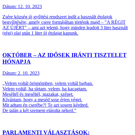
Dátum:
12. 10. 2023
Zsére község új gyűjtési rendszert indít a használt étolajok
begyűjtésére, amely csere formájában történik majd – "A RÉGIT
AZ ÚJÉRT" – ami azt jelenti, hogy minden leadott 3 liter használt
(régi) olaj után 1 liter új étolajat kapunk.
OKTÓBER – AZ IDŐSEK IRÁNTI TISZTELET
HÓNAPJA
Dátum:
2. 10. 2023
„Velem voltál örömömben, velem voltál bajban.
Velem voltál, ha sírtam, velem, ha kacagtam.
Meséltél és meséltél, igazakat, szépet.
Kívántam, hogy a meséd sose érjen véget.
Mit adtam én cserébe?! Te azt sosem kérdted.
De talán a két szemem elárulta néked.”
PARLAMENTI VÁLASZTÁSOK: