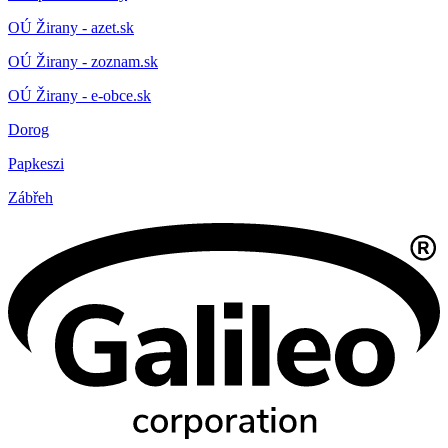
OÚ Žirany - azet.sk
OÚ Žirany - zoznam.sk
OÚ Žirany - e-obce.sk
Dorog
Papkeszi
Zábřeh