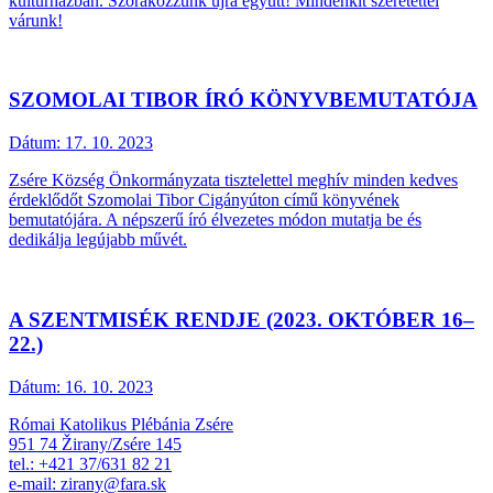
kultúrházban. Szórakozzunk újra együtt! Mindenkit szeretettel
várunk!
SZOMOLAI TIBOR ÍRÓ KÖNYVBEMUTATÓJA
Dátum:
17. 10. 2023
Zsére Község Önkormányzata tisztelettel meghív minden kedves
érdeklődőt Szomolai Tibor Cigányúton című könyvének
bemutatójára. A népszerű író élvezetes módon mutatja be és
dedikálja legújabb művét.
A SZENTMISÉK RENDJE (2023. OKTÓBER 16–
22.)
Dátum:
16. 10. 2023
Római Katolikus Plébánia Zsére
951 74 Žirany/Zsére 145
tel.: +421 37/631 82 21
e-mail: zirany@fara.sk