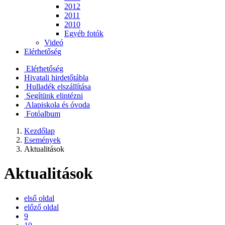
2012
2011
2010
Egyéb fotók
Videó
Elérhetőség
Elérhetőség
Hivatali hirdetőtábla
Hulladék elszállítása
Segítünk elintézni
Alapiskola és óvoda
Fotóalbum
Kezdőlap
Események
Aktualitások
Aktualitások
első oldal
előző oldal
9