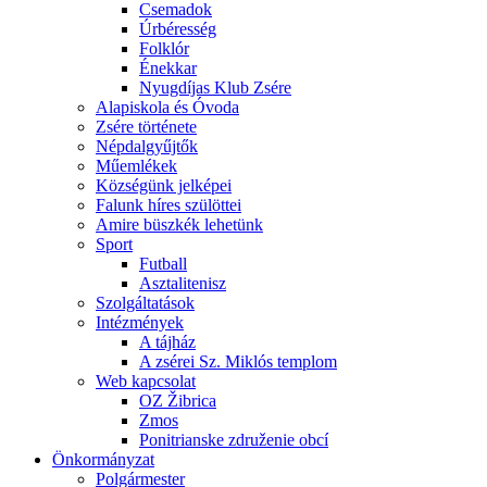
Csemadok
Úrbéresség
Folklór
Énekkar
Nyugdíjas Klub Zsére
Alapiskola és Óvoda
Zsére története
Népdalgyűjtők
Műemlékek
Községünk jelképei
Falunk híres szülöttei
Amire büszkék lehetünk
Sport
Futball
Asztalitenisz
Szolgáltatások
Intézmények
A tájház
A zsérei Sz. Miklós templom
Web kapcsolat
OZ Žibrica
Zmos
Ponitrianske združenie obcí
Önkormányzat
Polgármester