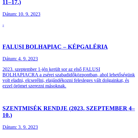
11–17.)
Dátum:
10. 9. 2023
-
FALUSI BOLHAPIAC – KÉPGALÉRIA
Dátum:
4. 9. 2023
2023. szeptember 1-jén került sor az első FALUSI
BOLHAPIACRA a zsérei szabadidőközpontban, ahol lehetőségünk
volt eladni, elcserélni, elajándékozni felesleges vált dolgainkat, és
ezzel örömet szerezni másoknak.
SZENTMISÉK RENDJE (2023. SZEPTEMBER 4–
10.)
Dátum:
3. 9. 2023
-