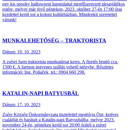
egy kis spooky halloweeni hangulattal megfűszerezett társasjátékos
estére, melyre már jövő pénteken, 2023. október 27-én 17:00 órai
kezdettel kerül sor a koloni kultúrházban. Mindenkit szeretettel
várunk!
MUNKALEHETŐSÉG – TRAKTORISTA
Dátum:
19. 10. 2023
A zsérei farm traktorista munkatársat keres. A fizetés bruttó cca.
1500 €. A farmon ingyenes szállás vehető igénybe. Részletes
információ: Ing. Poliaček, tel.: 0904 660 298.
KATALIN-NAPI BATYUSBÁL
Dátum:
17. 10. 2023
Zsére Község Önkormányzata tisztelettel meghívja Önt, kedves
családját és barátait a Katalin-napi Batyusbálba, melyre 2023.
november 24-én, pénteken kerül sor 20:00 órától a zsérei