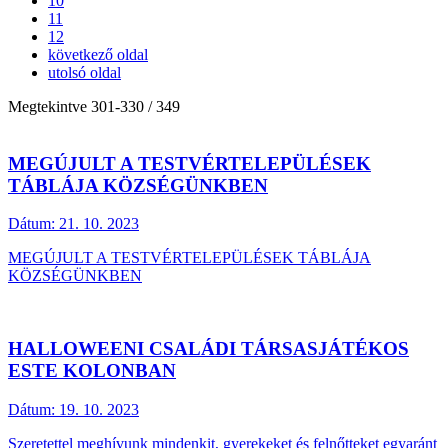
10
11
12
következő oldal
utolsó oldal
Megtekintve
301
-
330
/ 349
MEGÚJULT A TESTVÉRTELEPÜLÉSEK
TÁBLÁJA KÖZSÉGÜNKBEN
Dátum:
21. 10. 2023
MEGÚJULT A TESTVÉRTELEPÜLÉSEK TÁBLÁJA
KÖZSÉGÜNKBEN
HALLOWEENI CSALÁDI TÁRSASJÁTÉKOS
ESTE KOLONBAN
Dátum:
19. 10. 2023
Szeretettel meghívunk mindenkit, gyerekeket és felnőtteket egyaránt