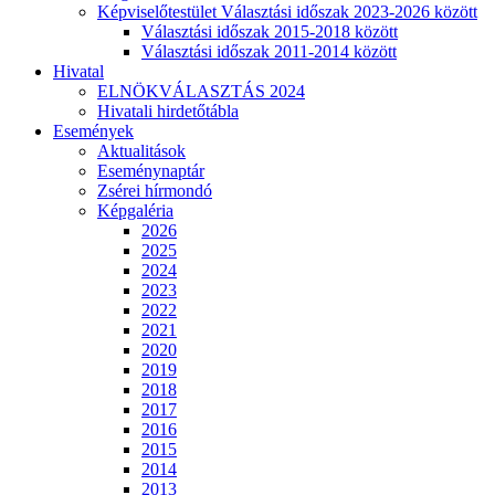
Képviselőtestület Választási időszak 2023-2026 között
Választási időszak 2015-2018 között
Választási időszak 2011-2014 között
Hivatal
ELNÖKVÁLASZTÁS 2024
Hivatali hirdetőtábla
Események
Aktualitások
Eseménynaptár
Zsérei hírmondó
Képgaléria
2026
2025
2024
2023
2022
2021
2020
2019
2018
2017
2016
2015
2014
2013