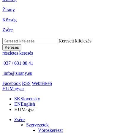
Žirany
Község
Zsére
Keresett kifejezés
Keresés
részletes keresés
037 / 631 88 41
info@zirany.eu
Facebook
RSS
Webtérkép
HU
Magyar
SK
Slovensky
EN
English
HU
Magyar
Zsére
Szervezetek
Vöröskereszt