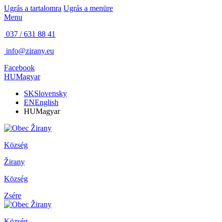
Ugrás a tartalomra
Ugrás a menüre
Menu
037 / 631 88 41
info@zirany.eu
Facebook
HU
Magyar
SK
Slovensky
EN
English
HU
Magyar
Község
Žirany
Község
Zsére
Község