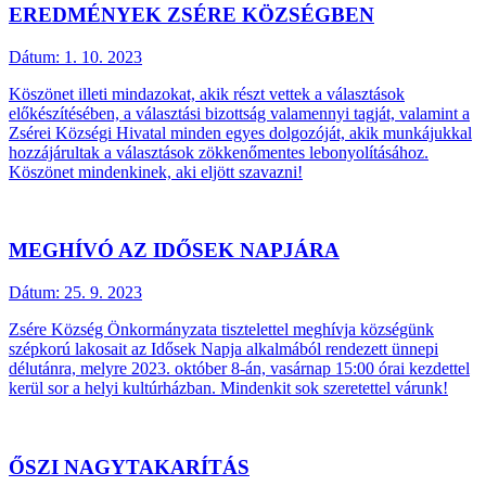
EREDMÉNYEK ZSÉRE KÖZSÉGBEN
Dátum:
1. 10. 2023
Köszönet illeti mindazokat, akik részt vettek a választások
előkészítésében, a választási bizottság valamennyi tagját, valamint a
Zsérei Községi Hivatal minden egyes dolgozóját, akik munkájukkal
hozzájárultak a választások zökkenőmentes lebonyolításához.
Köszönet mindenkinek, aki eljött szavazni!
MEGHÍVÓ AZ IDŐSEK NAPJÁRA
Dátum:
25. 9. 2023
Zsére Község Önkormányzata tisztelettel meghívja községünk
szépkorú lakosait az Idősek Napja alkalmából rendezett ünnepi
délutánra, melyre 2023. október 8-án, vasárnap 15:00 órai kezdettel
kerül sor a helyi kultúrházban. Mindenkit sok szeretettel várunk!
ŐSZI NAGYTAKARÍTÁS