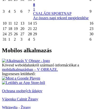
8
1
3
4
5
6
7
9
CSALÁDI SPORTNAP
Az összes napi rekord megjelenítése
10
11
12
13
14
15
16
17
18
19
20
21
22
23
24
25
26
27
28
29
30
31
1
2
3
4
5
6
Mobilos alkalmazás
Kövesd weboldalunkról származó információkat a
mobilalkalmazásban – V OBRAZE.
Ingyenesen letölthető:
Ochrana osobných údajov
Vápenka Calmit Žirany
Wikipedia - Žirany