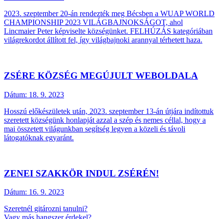
2023. szeptember 20-án rendezték meg Bécsben a WUAP WORLD
CHAMPIONSHIP 2023 VILÁGBAJNOKSÁGOT, ahol
Lincmaier Peter képviselte községünket. FELHÚZÁS kategóriában
világrekordot állított fel, így világbajnoki arannyal térhetett haza.
ZSÉRE KÖZSÉG MEGÚJULT WEBOLDALA
Dátum:
18. 9. 2023
Hosszú előkészületek után, 2023. szeptember 13-án útjára indítottuk
szeretett községünk honlapját azzal a szép és nemes céllal, hogy a
mai összetett világunkban segítség legyen a közeli és távoli
látogatóknak egyaránt.
ZENEI SZAKKÖR INDUL ZSÉRÉN!
Dátum:
16. 9. 2023
Szeretnél gitározni tanulni?
Vagy más hangszer érdekel?