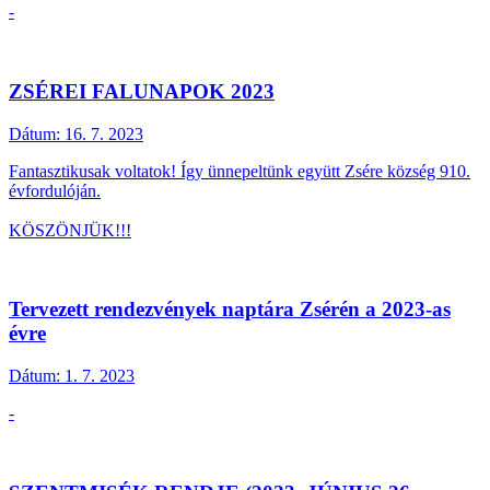
-
ZSÉREI FALUNAPOK 2023
Dátum:
16. 7. 2023
Fantasztikusak voltatok! Így ünnepeltünk együtt Zsére község 910.
évfordulóján.
KÖSZÖNJÜK!!!
Tervezett rendezvények naptára Zsérén a 2023-as
évre
Dátum:
1. 7. 2023
-