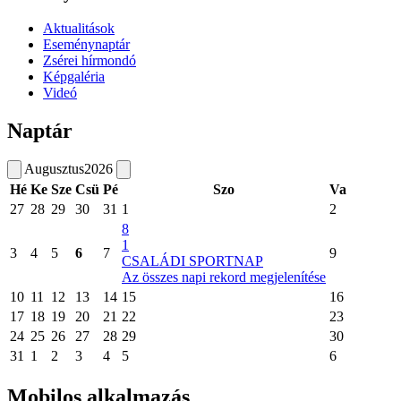
Aktualitások
Eseménynaptár
Zsérei hírmondó
Képgaléria
Videó
Naptár
Augusztus
2026
Hé
Ke
Sze
Csü
Pé
Szo
Va
27
28
29
30
31
1
2
8
1
3
4
5
6
7
9
CSALÁDI SPORTNAP
Az összes napi rekord megjelenítése
10
11
12
13
14
15
16
17
18
19
20
21
22
23
24
25
26
27
28
29
30
31
1
2
3
4
5
6
Mobilos alkalmazás