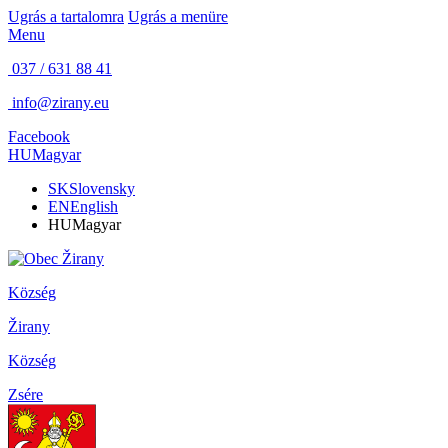
Ugrás a tartalomra
Ugrás a menüre
Menu
037 / 631 88 41
info@zirany.eu
Facebook
HU
Magyar
SK
Slovensky
EN
English
HU
Magyar
Község
Žirany
Község
Zsére