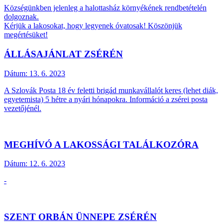
Községünkben jelenleg a halottasház környékének rendbetételén
dolgoznak.
Kérjük a lakosokat, hogy legyenek óvatosak! Köszönjük
megértésüket!
ÁLLÁSAJÁNLAT ZSÉRÉN
Dátum:
13. 6. 2023
A Szlovák Posta 18 év feletti brigád munkavállalót keres (lehet diák,
egyetemista) 5 hétre a nyári hónapokra. Információ a zsérei posta
vezetőjénél.
MEGHÍVÓ A LAKOSSÁGI TALÁLKOZÓRA
Dátum:
12. 6. 2023
-
SZENT ORBÁN ÜNNEPE ZSÉRÉN