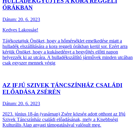
HULLADÉKGYŰJTÉS A KORA REGGELI
ÓRÁKBAN
Dátum:
20. 6. 2023
Kedves Lakosság!
Tájékoztatjuk Önöket, hogy a hőmérséklet emelkedése miatt a
hulladék elszállítására a kora reggeli órákban kerül sor. Ezért arra
kérjük Önöket, hogy a kukásedényt a begyűjtés előtti napon
helyezzék ki az utcára. A hulladékszállító járművek minden utcában
csak egyszer mennek végig
AZ IFJÚ SZIVEK TÁNCSZÍNHÁZ CSALÁDI
ELŐADÁSA ZSÉRÉN
Dátum:
20. 6. 2023
2023. június 18-án (vasárnap) Zsére község adott otthont az Ifjú
Szivek Táncszínház családi előadásának, mely a Kisebbségi
Kulturális Alap anyagi támogatásával valósult meg.