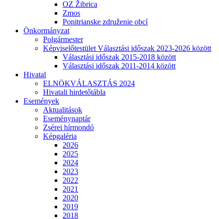
OZ Žibrica
Zmos
Ponitrianske združenie obcí
Önkormányzat
Polgármester
Képviselőtestület Választási időszak 2023-2026 között
Választási időszak 2015-2018 között
Választási időszak 2011-2014 között
Hivatal
ELNÖKVÁLASZTÁS 2024
Hivatali hirdetőtábla
Események
Aktualitások
Eseménynaptár
Zsérei hírmondó
Képgaléria
2026
2025
2024
2023
2022
2021
2020
2019
2018