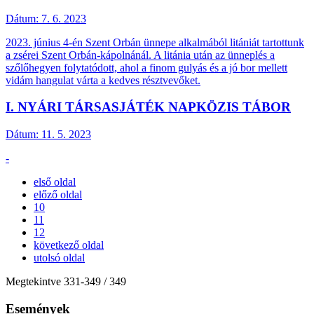
Dátum:
7. 6. 2023
2023. június 4-én Szent Orbán ünnepe alkalmából litániát tartottunk
a zsérei Szent Orbán-kápolnánál. A litánia után az ünneplés a
szőlőhegyen folytatódott, ahol a finom gulyás és a jó bor mellett
vidám hangulat várta a kedves résztvevőket.
I. NYÁRI TÁRSASJÁTÉK NAPKÖZIS TÁBOR
Dátum:
11. 5. 2023
-
első oldal
előző oldal
10
11
12
következő oldal
utolsó oldal
Megtekintve
331
-
349
/ 349
Események