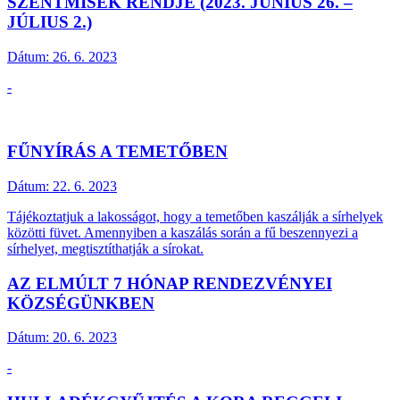
SZENTMISÉK RENDJE (2023. JÚNIUS 26. –
JÚLIUS 2.)
Dátum:
26. 6. 2023
-
FŰNYÍRÁS A TEMETŐBEN
Dátum:
22. 6. 2023
Tájékoztatjuk a lakosságot, hogy a temetőben kaszálják a sírhelyek
közötti füvet. Amennyiben a kaszálás során a fű beszennyezi a
sírhelyet, megtisztíthatják a sírokat.
AZ ELMÚLT 7 HÓNAP RENDEZVÉNYEI
KÖZSÉGÜNKBEN
Dátum:
20. 6. 2023
-