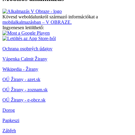
Kövesd weboldalunkról származó információkat a
mobilalkalmazásban – V OBRAZE.
Ingyenesen letölthető:
Ochrana osobných údajov
Vápenka Calmit Žirany
Wikipedia - Žirany
OÚ Žirany - azet.sk
OÚ Žirany - zoznam.sk
OÚ Žirany - e-obce.sk
Dorog
Papkeszi
Zábřeh