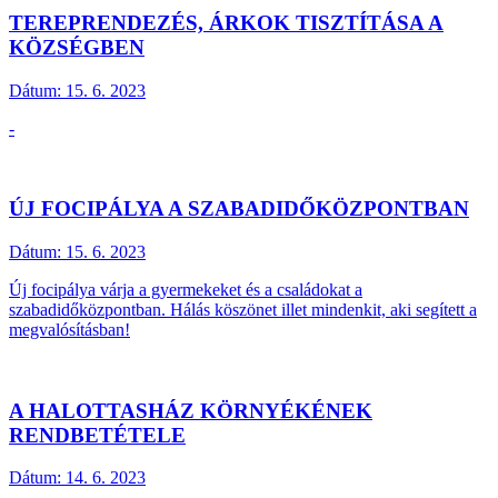
TEREPRENDEZÉS, ÁRKOK TISZTÍTÁSA A
KÖZSÉGBEN
Dátum:
15. 6. 2023
-
ÚJ FOCIPÁLYA A SZABADIDŐKÖZPONTBAN
Dátum:
15. 6. 2023
Új focipálya várja a gyermekeket és a családokat a
szabadidőközpontban. Hálás köszönet illet mindenkit, aki segített a
megvalósításban!
A HALOTTASHÁZ KÖRNYÉKÉNEK
RENDBETÉTELE
Dátum:
14. 6. 2023