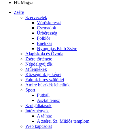
HU
Magyar
Zsére
Szervezetek
Vöröskereszt
Csemadok
Úrbéresség
Folklór
Énekkar
Nyugdíjas Klub Zsére
Alapiskola és Óvoda
Zsére története
Népdalgyűjtők
Műemlékek
Községünk jelképei
Falunk híres szülöttei
Amire büszkék lehetünk
Sport
Futball
Asztalitenisz
Szolgáltatások
Intézmények
A tájház
A zsérei Sz. Miklós templom
Web kapcsolat