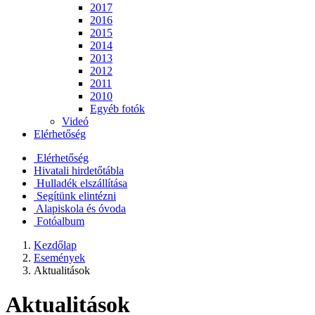
2017
2016
2015
2014
2013
2012
2011
2010
Egyéb fotók
Videó
Elérhetőség
Elérhetőség
Hivatali hirdetőtábla
Hulladék elszállítása
Segítünk elintézni
Alapiskola és óvoda
Fotóalbum
Kezdőlap
Események
Aktualitások
Aktualitások