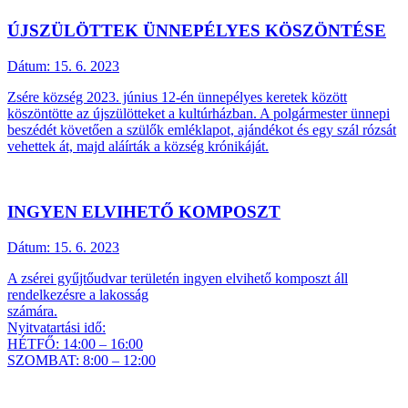
ÚJSZÜLÖTTEK ÜNNEPÉLYES KÖSZÖNTÉSE
Dátum:
15. 6. 2023
Zsére község 2023. június 12-én ünnepélyes keretek között
köszöntötte az újszülötteket a kultúrházban. A polgármester ünnepi
beszédét követően a szülők emléklapot, ajándékot és egy szál rózsát
vehettek át, majd aláírták a község krónikáját.
INGYEN ELVIHETŐ KOMPOSZT
Dátum:
15. 6. 2023
A zsérei gyűjtőudvar területén ingyen elvihető komposzt áll
rendelkezésre a lakosság
számára.
Nyitvatartási idő:
HÉTFŐ: 14:00 – 16:00
SZOMBAT: 8:00 – 12:00