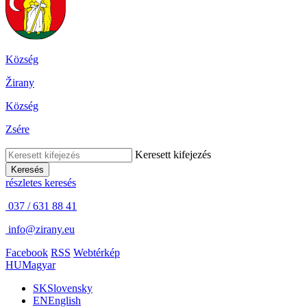
Község
Žirany
Község
Zsére
Keresett kifejezés
Keresés
részletes keresés
037 / 631 88 41
info@zirany.eu
Facebook
RSS
Webtérkép
HU
Magyar
SK
Slovensky
EN
English