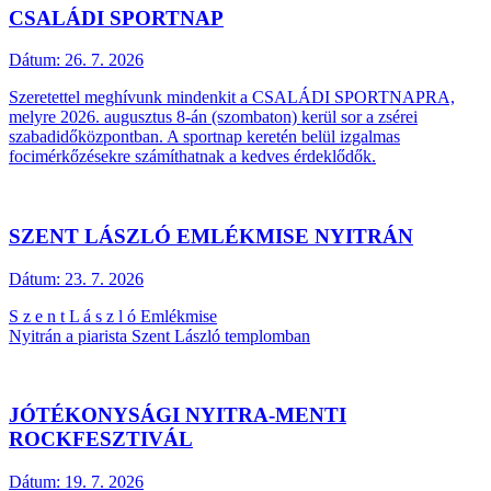
CSALÁDI SPORTNAP
Dátum:
26. 7. 2026
Szeretettel meghívunk mindenkit a CSALÁDI SPORTNAPRA,
melyre 2026. augusztus 8-án (szombaton) kerül sor a zsérei
szabadidőközpontban. A sportnap keretén belül izgalmas
focimérkőzésekre számíthatnak a kedves érdeklődők.
SZENT LÁSZLÓ EMLÉKMISE NYITRÁN
Dátum:
23. 7. 2026
S z e n t L á s z l ó Emlékmise
Nyitrán a piarista Szent László templomban
JÓTÉKONYSÁGI NYITRA-MENTI
ROCKFESZTIVÁL
Dátum:
19. 7. 2026