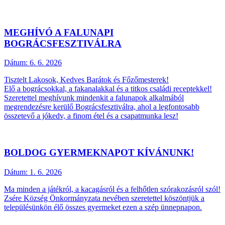
MEGHÍVÓ A FALUNAPI
BOGRÁCSFESZTIVÁLRA
Dátum:
6. 6. 2026
Tisztelt Lakosok, Kedves Barátok és Főzőmesterek!
Elő a bográcsokkal, a fakanalakkal és a titkos családi receptekkel!
Szeretettel meghívunk mindenkit a falunapok alkalmából
megrendezésre kerülő Bográcsfesztiválra, ahol a legfontosabb
összetevő a jókedv, a finom étel és a csapatmunka lesz!
BOLDOG GYERMEKNAPOT KÍVÁNUNK!
Dátum:
1. 6. 2026
Ma minden a játékról, a kacagásról és a felhőtlen szórakozásról szól!
Zsére Község Önkormányzata nevében szeretettel köszöntjük a
településünkön élő összes gyermeket ezen a szép ünnepnapon.