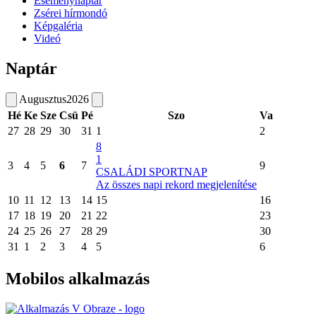
Eseménynaptár
Zsérei hírmondó
Képgaléria
Videó
Naptár
Augusztus
2026
Hé
Ke
Sze
Csü
Pé
Szo
Va
27
28
29
30
31
1
2
8
1
3
4
5
6
7
9
CSALÁDI SPORTNAP
Az összes napi rekord megjelenítése
10
11
12
13
14
15
16
17
18
19
20
21
22
23
24
25
26
27
28
29
30
31
1
2
3
4
5
6
Mobilos alkalmazás