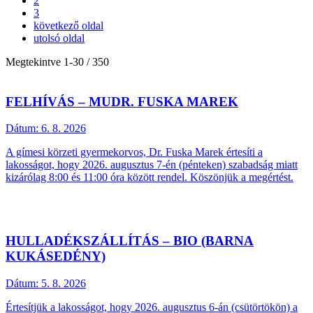
2
3
következő oldal
utolsó oldal
Megtekintve
1
-
30
/ 350
FELHÍVÁS – MUDR. FUSKA MAREK
Dátum:
6. 8. 2026
A gímesi körzeti gyermekorvos, Dr. Fuska Marek értesíti a
lakosságot, hogy 2026. augusztus 7-én (pénteken) szabadság miatt
kizárólag 8:00 és 11:00 óra között rendel. Köszönjük a megértést.
HULLADÉKSZÁLLÍTÁS – BIO (BARNA
KUKÁSEDÉNY)
Dátum:
5. 8. 2026
Értesítjük a lakosságot, hogy 2026. augusztus 6-án (csütörtökön) a