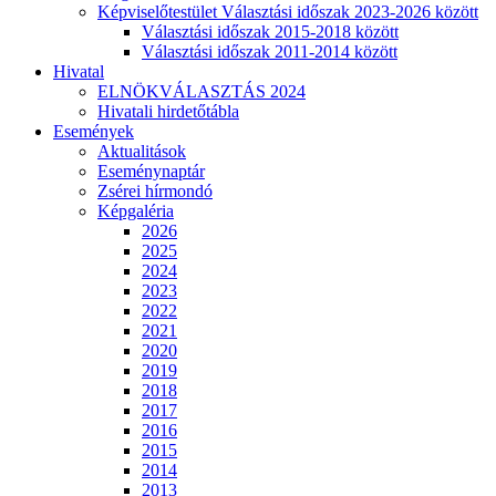
Képviselőtestület Választási időszak 2023-2026 között
Választási időszak 2015-2018 között
Választási időszak 2011-2014 között
Hivatal
ELNÖKVÁLASZTÁS 2024
Hivatali hirdetőtábla
Események
Aktualitások
Eseménynaptár
Zsérei hírmondó
Képgaléria
2026
2025
2024
2023
2022
2021
2020
2019
2018
2017
2016
2015
2014
2013