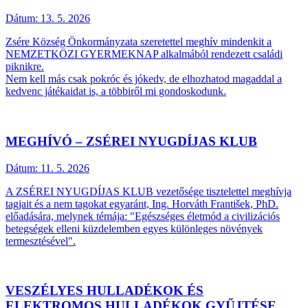
Dátum:
13. 5. 2026
Zsére Község Önkormányzata szeretettel meghív mindenkit a
NEMZETKÖZI GYERMEKNAP alkalmából rendezett családi
piknikre.
Nem kell más csak pokróc és jókedv, de elhozhatod magaddal a
kedvenc játékaidat is, a többiről mi gondoskodunk.
MEGHÍVÓ – ZSÉREI NYUGDÍJAS KLUB
Dátum:
11. 5. 2026
A ZSÉREI NYUGDÍJAS KLUB vezetősége tisztelettel meghívja
tagjait és a nem tagokat egyaránt, Ing. Horváth František, PhD.
előadására, melynek témája: "Egészséges életmód a civilizációs
betegségek elleni küzdelemben egyes különleges növények
termesztésével".
VESZÉLYES HULLADÉKOK ÉS
ELEKTROMOS HULLADÉKOK GYŰJTÉSE