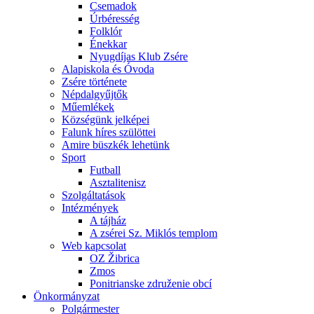
Csemadok
Úrbéresség
Folklór
Énekkar
Nyugdíjas Klub Zsére
Alapiskola és Óvoda
Zsére története
Népdalgyűjtők
Műemlékek
Községünk jelképei
Falunk híres szülöttei
Amire büszkék lehetünk
Sport
Futball
Asztalitenisz
Szolgáltatások
Intézmények
A tájház
A zsérei Sz. Miklós templom
Web kapcsolat
OZ Žibrica
Zmos
Ponitrianske združenie obcí
Önkormányzat
Polgármester