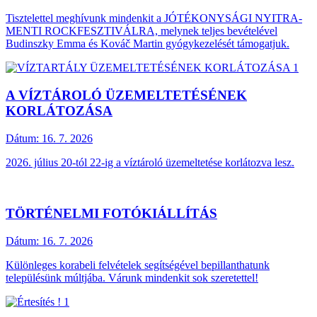
Tisztelettel meghívunk mindenkit a JÓTÉKONYSÁGI NYITRA-
MENTI ROCKFESZTIVÁLRA, melynek teljes bevételével
Budinszky Emma és Kováč Martin gyógykezelését támogatjuk.
A VÍZTÁROLÓ ÜZEMELTETÉSÉNEK
KORLÁTOZÁSA
Dátum:
16. 7. 2026
2026. július 20-tól 22-ig a víztároló üzemeltetése korlátozva lesz.
TÖRTÉNELMI FOTÓKIÁLLÍTÁS
Dátum:
16. 7. 2026
Különleges korabeli felvételek segítségével bepillanthatunk
településünk múltjába. Várunk mindenkit sok szeretettel!