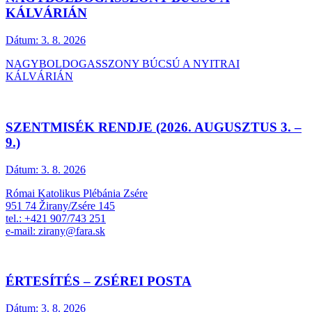
KÁLVÁRIÁN
Dátum:
3. 8. 2026
NAGYBOLDOGASSZONY BÚCSÚ A NYITRAI
KÁLVÁRIÁN
SZENTMISÉK RENDJE (2026. AUGUSZTUS 3. –
9.)
Dátum:
3. 8. 2026
Római Katolikus Plébánia Zsére
951 74 Žirany/Zsére 145
tel.: +421 907/743 251
e-mail: zirany@fara.sk
ÉRTESÍTÉS – ZSÉREI POSTA
Dátum:
3. 8. 2026