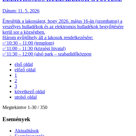
Dátum:
11. 5. 2026
Értesítjük a lakosságot, hogy 2026. május 16-án (szombaton) a
veszélyes hulladékok és az elektromos hulladékok begyűjtésére
kerül sor a községben.
Három gyűjtőhely áll a lakosok rendelkezésére:
✅10:30 – 11:00 (templom)
✅11:00 – 11:30 (községi hivatal)
✅11:30 – 12:00 (alsó park – szabadidőközpon
első oldal
előző oldal
1
2
3
következő oldal
utolsó oldal
Megtekintve
1
-
30
/ 350
Események
Aktualitások