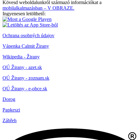
Kövesd weboldalunkról származó információkat a
mobilalkalmazásban – V OBRAZE.
Ingyenesen letölthető:
Ochrana osobných údajov
Vápenka Calmit Žirany
Wikipedia - Žirany
OÚ Žirany - azet.sk
OÚ Žirany - zoznam.sk
OÚ Žirany - e-obce.sk
Dorog
Papkeszi
Zábřeh