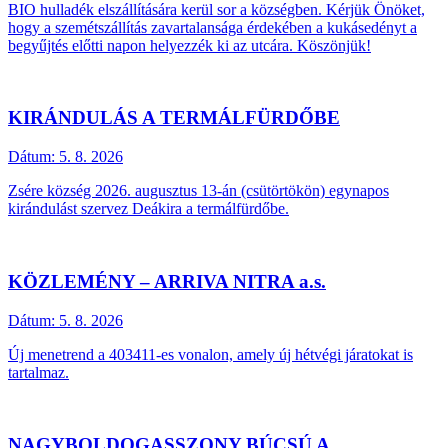
BIO hulladék elszállítására kerül sor a községben. Kérjük Önöket,
hogy a szemétszállítás zavartalansága érdekében a kukásedényt a
begyűjtés előtti napon helyezzék ki az utcára. Köszönjük!
KIRÁNDULÁS A TERMÁLFÜRDŐBE
Dátum:
5. 8. 2026
Zsére község 2026. augusztus 13-án (csütörtökön) egynapos
kirándulást szervez Deákira a termálfürdőbe.
KÖZLEMÉNY – ARRIVA NITRA a.s.
Dátum:
5. 8. 2026
Új menetrend a 403411-es vonalon, amely új hétvégi járatokat is
tartalmaz.
NAGYBOLDOGASSZONY BÚCSÚ A