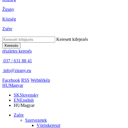
Žirany
Község
Zsére
Keresett kifejezés
Keresés
részletes keresés
037 / 631 88 41
info@zirany.eu
Facebook
RSS
Webtérkép
HU
Magyar
SK
Slovensky
EN
English
HU
Magyar
Zsére
Szervezetek
Vöröskereszt