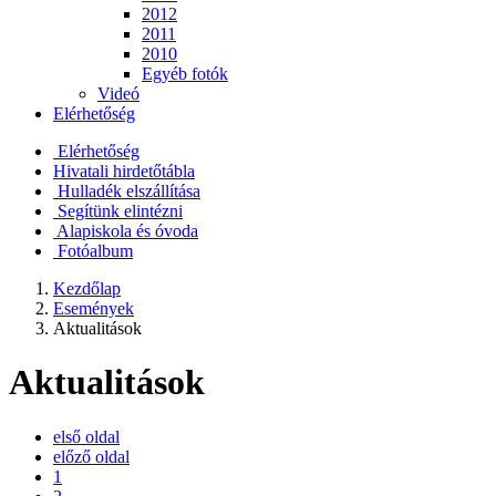
2012
2011
2010
Egyéb fotók
Videó
Elérhetőség
Elérhetőség
Hivatali hirdetőtábla
Hulladék elszállítása
Segítünk elintézni
Alapiskola és óvoda
Fotóalbum
Kezdőlap
Események
Aktualitások
Aktualitások
első oldal
előző oldal
1