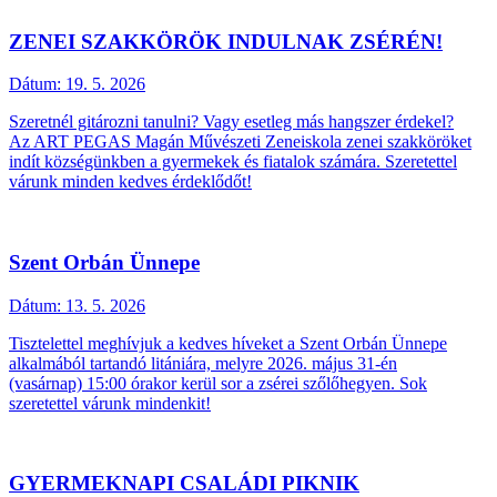
ZENEI SZAKKÖRÖK INDULNAK ZSÉRÉN!
Dátum:
19. 5. 2026
Szeretnél gitározni tanulni? Vagy esetleg más hangszer érdekel?
Az ART PEGAS Magán Művészeti Zeneiskola zenei szakköröket
indít községünkben a gyermekek és fiatalok számára. Szeretettel
várunk minden kedves érdeklődőt!
Szent Orbán Ünnepe
Dátum:
13. 5. 2026
Tisztelettel meghívjuk a kedves híveket a Szent Orbán Ünnepe
alkalmából tartandó litániára, melyre 2026. május 31-én
(vasárnap) 15:00 órakor kerül sor a zsérei szőlőhegyen. Sok
szeretettel várunk mindenkit!
GYERMEKNAPI CSALÁDI PIKNIK