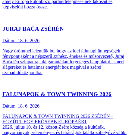
amely Európa különböző partnertelepüléseinek lakosait és
képviselőit hozza össze.
JURAJ BAČA ZSÉRÉN
Dátum:
18. 6. 2026
Nagy örömmel jelentjük be, hogy az idei falunapi ünnepségek
fénypontjaként a népszerű színész, énekes és műsorvezető, Juraj
Bača lép színpadra, aki garantáltan fergeteges hangulatot, ismert
slágereket és hatalmas energiát hoz magával a zsérei
szabadidőközpontba.
FALUNAPOK & TOWN TWINNING 2026
Dátum:
18. 6. 2026
FALUNAPOK & TOWN TWINNING 2026 ZSÉRÉN -
EGYÜTT EGY ERŐSEBB EURÓPÁÉRT
2026. július 10. és 12. között Zsére község a kultúrák,
hagyományok, vélemények és barátságok találkozóhelyévé válik.