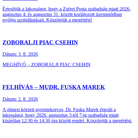
Értesítjük a lakosságot, hogy a Zsérei Posta szabadság miatt 2026.
augusztus 4. és augusztus 31. között korlátozott üzemmódban
nyújtja szolgáltatásait. Köszönjük a megértést!
ZOBORALJI PIAC CSEHIN
Dátum:
3. 8. 2026
MEGHÍVÓ – ZOBORALJI PIAC CSEHIN
FELHÍVÁS – MUDR. FUSKA MAREK
Dátum:
2. 8. 2026
A gímesi körzeti gyermekorvos, Dr. Fuska Marek értesíti a
lakosságot, hogy 2026. augusztus 3-tól 7-ig szabadság miatt
kizárólag 12:30 és 14:30 óra között rendel. Köszönjük a megértést.