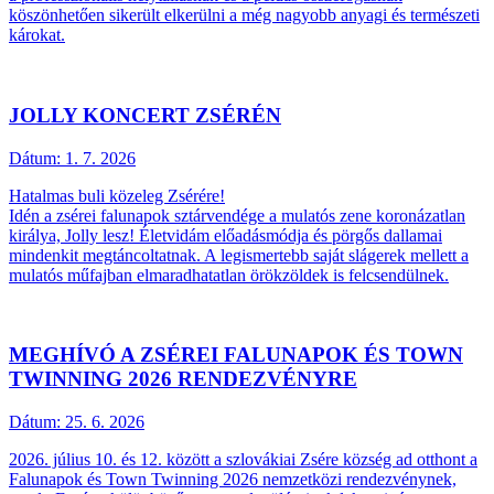
köszönhetően sikerült elkerülni a még nagyobb anyagi és természeti
károkat.
JOLLY KONCERT ZSÉRÉN
Dátum:
1. 7. 2026
Hatalmas buli közeleg Zsérére!
Idén a zsérei falunapok sztárvendége a mulatós zene koronázatlan
királya, Jolly lesz! Életvidám előadásmódja és pörgős dallamai
mindenkit megtáncoltatnak. A legismertebb saját slágerek mellett a
mulatós műfajban elmaradhatatlan örökzöldek is felcsendülnek.
MEGHÍVÓ A ZSÉREI FALUNAPOK ÉS TOWN
TWINNING 2026 RENDEZVÉNYRE
Dátum:
25. 6. 2026
2026. július 10. és 12. között a szlovákiai Zsére község ad otthont a
Falunapok és Town Twinning 2026 nemzetközi rendezvénynek,