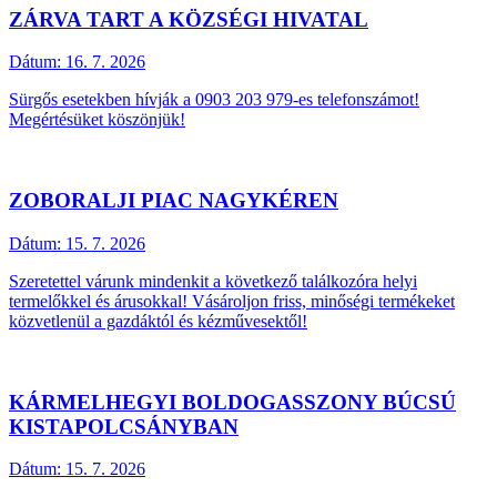
ZÁRVA TART A KÖZSÉGI HIVATAL
Dátum:
16. 7. 2026
Sürgős esetekben hívják a 0903 203 979-es telefonszámot!
Megértésüket köszönjük!
ZOBORALJI PIAC NAGYKÉREN
Dátum:
15. 7. 2026
Szeretettel várunk mindenkit a következő találkozóra helyi
termelőkkel és árusokkal! Vásároljon friss, minőségi termékeket
közvetlenül a gazdáktól és kézművesektől!
KÁRMELHEGYI BOLDOGASSZONY BÚCSÚ
KISTAPOLCSÁNYBAN
Dátum:
15. 7. 2026