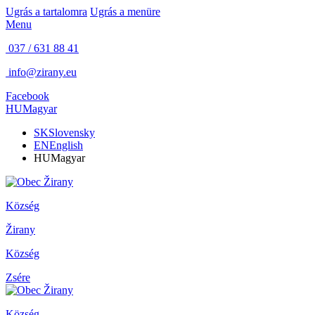
Ugrás a tartalomra
Ugrás a menüre
Menu
037 / 631 88 41
info@zirany.eu
Facebook
HU
Magyar
SK
Slovensky
EN
English
HU
Magyar
Község
Žirany
Község
Zsére
Község