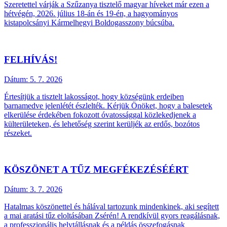
Szeretettel várják a Szűzanya tisztelő magyar híveket már ezen a
hétvégén, 2026. július 18-án és 19-én, a hagyományos
kistapolcsányi Kármelhegyi Boldogasszony búcsúba.
FELHÍVÁS!
Dátum:
5. 7. 2026
Értesítjük a tisztelt lakosságot, hogy községünk erdeiben
barnamedve jelenlétét észlelték. Kérjük Önöket, hogy a balesetek
elkerülése érdekében fokozott óvatossággal közlekedjenek a
külterületeken, és lehetőség szerint kerüljék az erdős, bozótos
részeket.
KÖSZÖNET A TŰZ MEGFÉKEZÉSÉÉRT
Dátum:
3. 7. 2026
Hatalmas köszönettel és hálával tartozunk mindenkinek, aki segített
a mai aratási tűz eloltásában Zsérén! A rendkívül gyors reagálásnak,
a professzionális helytállásnak és a példás összefogásnak