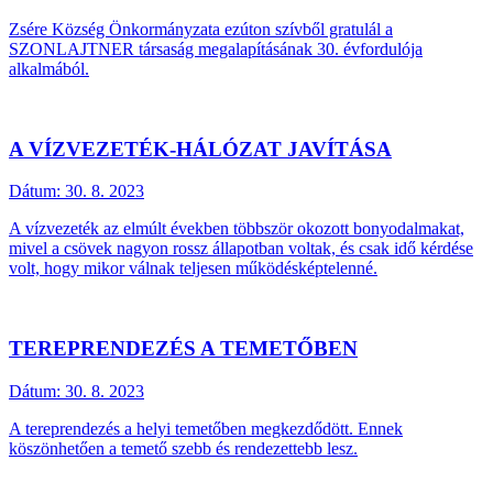
Zsére Község Önkormányzata ezúton szívből gratulál a
SZONLAJTNER társaság megalapításának 30. évfordulója
alkalmából.
A VÍZVEZETÉK-HÁLÓZAT JAVÍTÁSA
Dátum:
30. 8. 2023
A vízvezeték az elmúlt években többször okozott bonyodalmakat,
mivel a csövek nagyon rossz állapotban voltak, és csak idő kérdése
volt, hogy mikor válnak teljesen működésképtelenné.
TEREPRENDEZÉS A TEMETŐBEN
Dátum:
30. 8. 2023
A tereprendezés a helyi temetőben megkezdődött. Ennek
köszönhetően a temető szebb és rendezettebb lesz.