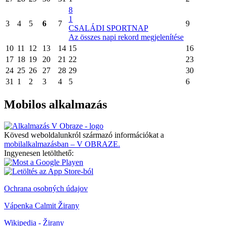
8
1
3
4
5
6
7
9
CSALÁDI SPORTNAP
Az összes napi rekord megjelenítése
10
11
12
13
14
15
16
17
18
19
20
21
22
23
24
25
26
27
28
29
30
31
1
2
3
4
5
6
Mobilos alkalmazás
Kövesd weboldalunkról származó információkat a
mobilalkalmazásban – V OBRAZE.
Ingyenesen letölthető:
Ochrana osobných údajov
Vápenka Calmit Žirany
Wikipedia - Žirany