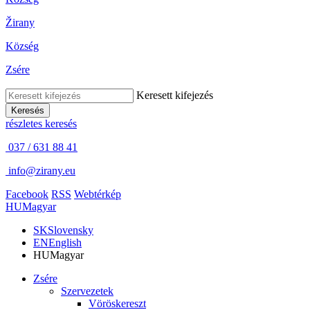
Žirany
Község
Zsére
Keresett kifejezés
Keresés
részletes keresés
037 / 631 88 41
info@zirany.eu
Facebook
RSS
Webtérkép
HU
Magyar
SK
Slovensky
EN
English
HU
Magyar
Zsére
Szervezetek
Vöröskereszt