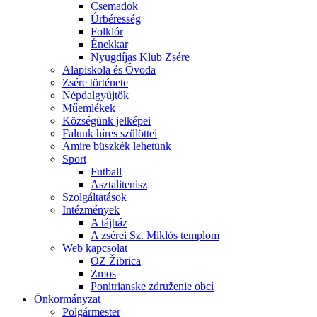
Csemadok
Úrbéresség
Folklór
Énekkar
Nyugdíjas Klub Zsére
Alapiskola és Óvoda
Zsére története
Népdalgyűjtők
Műemlékek
Községünk jelképei
Falunk híres szülöttei
Amire büszkék lehetünk
Sport
Futball
Asztalitenisz
Szolgáltatások
Intézmények
A tájház
A zsérei Sz. Miklós templom
Web kapcsolat
OZ Žibrica
Zmos
Ponitrianske združenie obcí
Önkormányzat
Polgármester