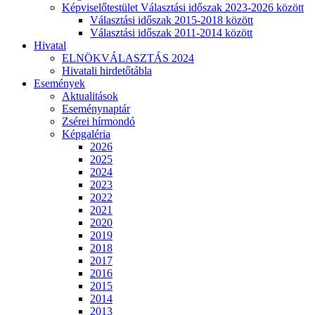
Képviselőtestület Választási időszak 2023-2026 között
Választási időszak 2015-2018 között
Választási időszak 2011-2014 között
Hivatal
ELNÖKVÁLASZTÁS 2024
Hivatali hirdetőtábla
Események
Aktualitások
Eseménynaptár
Zsérei hírmondó
Képgaléria
2026
2025
2024
2023
2022
2021
2020
2019
2018
2017
2016
2015
2014
2013