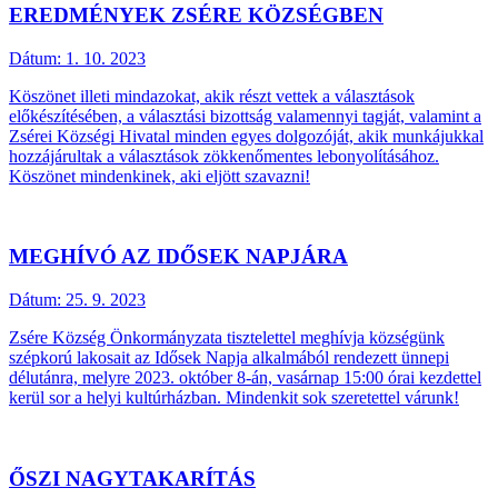
EREDMÉNYEK ZSÉRE KÖZSÉGBEN
Dátum:
1. 10. 2023
Köszönet illeti mindazokat, akik részt vettek a választások
előkészítésében, a választási bizottság valamennyi tagját, valamint a
Zsérei Községi Hivatal minden egyes dolgozóját, akik munkájukkal
hozzájárultak a választások zökkenőmentes lebonyolításához.
Köszönet mindenkinek, aki eljött szavazni!
MEGHÍVÓ AZ IDŐSEK NAPJÁRA
Dátum:
25. 9. 2023
Zsére Község Önkormányzata tisztelettel meghívja községünk
szépkorú lakosait az Idősek Napja alkalmából rendezett ünnepi
délutánra, melyre 2023. október 8-án, vasárnap 15:00 órai kezdettel
kerül sor a helyi kultúrházban. Mindenkit sok szeretettel várunk!
ŐSZI NAGYTAKARÍTÁS