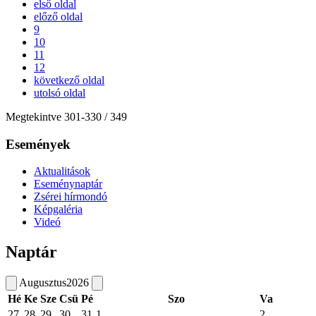
első oldal
előző oldal
9
10
11
12
következő oldal
utolsó oldal
Megtekintve
301
-
330
/ 349
Események
Aktualitások
Eseménynaptár
Zsérei hírmondó
Képgaléria
Videó
Naptár
Augusztus
2026
Hé
Ke
Sze
Csü
Pé
Szo
Va
27
28
29
30
31
1
2