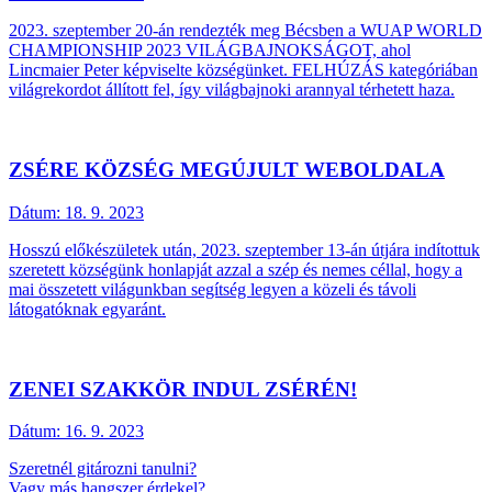
2023. szeptember 20-án rendezték meg Bécsben a WUAP WORLD
CHAMPIONSHIP 2023 VILÁGBAJNOKSÁGOT, ahol
Lincmaier Peter képviselte községünket. FELHÚZÁS kategóriában
világrekordot állított fel, így világbajnoki arannyal térhetett haza.
ZSÉRE KÖZSÉG MEGÚJULT WEBOLDALA
Dátum:
18. 9. 2023
Hosszú előkészületek után, 2023. szeptember 13-án útjára indítottuk
szeretett községünk honlapját azzal a szép és nemes céllal, hogy a
mai összetett világunkban segítség legyen a közeli és távoli
látogatóknak egyaránt.
ZENEI SZAKKÖR INDUL ZSÉRÉN!
Dátum:
16. 9. 2023
Szeretnél gitározni tanulni?
Vagy más hangszer érdekel?