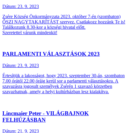
Dátum:
23. 9. 2023
Zsére Község Önkormányzata 2023. október 7-én (szombaton)
ŐSZI NAGYTAKARÍTÁST szervez. Csatlakozz hozzánk Te is!
Találkozunk 8.30-kor a községi hivatal előtt.
Szeretettel várunk mindenkit!
PARLAMENTI VÁLASZTÁSOK 2023
Dátum:
23. 9. 2023
Értesítjük a lakosságot, hogy 2023. szeptember 30-án, szombaton
7.00 órától 22.00 óráig kerül sor a parlamenti választásokra. A
szavazásra jogosult személyek Zsérén 1 szavazó körzetben
szavazhatnak, amely a helyi kultúrházban lesz kialakítva.
Lincmaier Peter - VILÁGBAJNOK
FELHÚZÁSBAN
Dátum:
21. 9. 2023