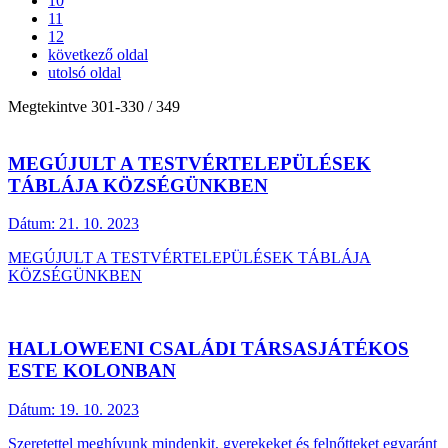
10
11
12
következő oldal
utolsó oldal
Megtekintve
301
-
330
/ 349
MEGÚJULT A TESTVÉRTELEPÜLÉSEK
TÁBLÁJA KÖZSÉGÜNKBEN
Dátum:
21. 10. 2023
MEGÚJULT A TESTVÉRTELEPÜLÉSEK TÁBLÁJA
KÖZSÉGÜNKBEN
HALLOWEENI CSALÁDI TÁRSASJÁTÉKOS
ESTE KOLONBAN
Dátum:
19. 10. 2023
Szeretettel meghívunk mindenkit, gyerekeket és felnőtteket egyaránt