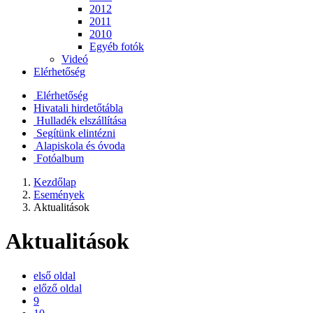
2012
2011
2010
Egyéb fotók
Videó
Elérhetőség
Elérhetőség
Hivatali hirdetőtábla
Hulladék elszállítása
Segítünk elintézni
Alapiskola és óvoda
Fotóalbum
Kezdőlap
Események
Aktualitások
Aktualitások
első oldal
előző oldal
9