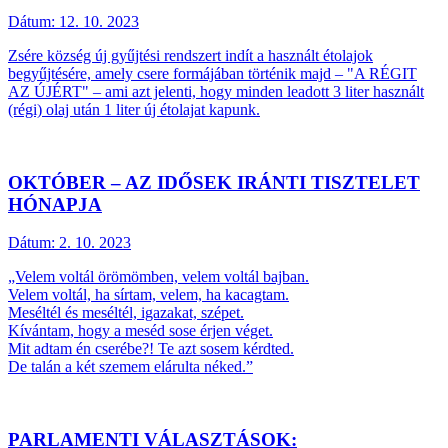
Dátum:
12. 10. 2023
Zsére község új gyűjtési rendszert indít a használt étolajok
begyűjtésére, amely csere formájában történik majd – "A RÉGIT
AZ ÚJÉRT" – ami azt jelenti, hogy minden leadott 3 liter használt
(régi) olaj után 1 liter új étolajat kapunk.
OKTÓBER – AZ IDŐSEK IRÁNTI TISZTELET
HÓNAPJA
Dátum:
2. 10. 2023
„Velem voltál örömömben, velem voltál bajban.
Velem voltál, ha sírtam, velem, ha kacagtam.
Meséltél és meséltél, igazakat, szépet.
Kívántam, hogy a meséd sose érjen véget.
Mit adtam én cserébe?! Te azt sosem kérdted.
De talán a két szemem elárulta néked.”
PARLAMENTI VÁLASZTÁSOK: