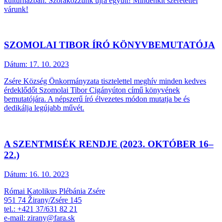
kultúrházban. Szórakozzunk újra együtt! Mindenkit szeretettel
várunk!
SZOMOLAI TIBOR ÍRÓ KÖNYVBEMUTATÓJA
Dátum:
17. 10. 2023
Zsére Község Önkormányzata tisztelettel meghív minden kedves
érdeklődőt Szomolai Tibor Cigányúton című könyvének
bemutatójára. A népszerű író élvezetes módon mutatja be és
dedikálja legújabb művét.
A SZENTMISÉK RENDJE (2023. OKTÓBER 16–
22.)
Dátum:
16. 10. 2023
Római Katolikus Plébánia Zsére
951 74 Žirany/Zsére 145
tel.: +421 37/631 82 21
e-mail: zirany@fara.sk