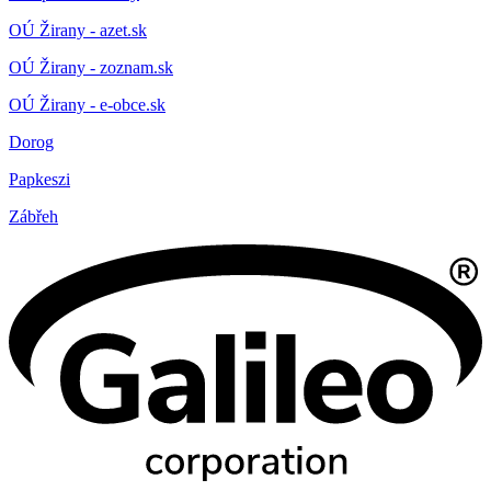
OÚ Žirany - azet.sk
OÚ Žirany - zoznam.sk
OÚ Žirany - e-obce.sk
Dorog
Papkeszi
Zábřeh