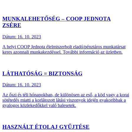
MUNKALEHETŐSÉG – COOP JEDNOTA
ZSÉRE
Dátum:
16. 10. 2023
A helyi COOP Jednota élelmiszerbolt eladó/pénztáros munkatársat
keres azonnali munkakezdéssel. További információ az üzletben.
LÁTHATÓSÁG = BIZTONSÁG
Dátum:
16. 10. 2023
Az őszi és téli hónapokban, de különösen az eső, a köd vagy a korai
sötétedés miatti a korlátozott látási viszonyok idején gyakoribbak a
gyalogos közlekedőkkel való balesetek.
HASZNÁLT ÉTOLAJ GYŰJTÉSE