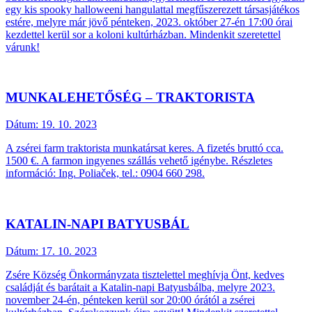
egy kis spooky halloweeni hangulattal megfűszerezett társasjátékos
estére, melyre már jövő pénteken, 2023. október 27-én 17:00 órai
kezdettel kerül sor a koloni kultúrházban. Mindenkit szeretettel
várunk!
MUNKALEHETŐSÉG – TRAKTORISTA
Dátum:
19. 10. 2023
A zsérei farm traktorista munkatársat keres. A fizetés bruttó cca.
1500 €. A farmon ingyenes szállás vehető igénybe. Részletes
információ: Ing. Poliaček, tel.: 0904 660 298.
KATALIN-NAPI BATYUSBÁL
Dátum:
17. 10. 2023
Zsére Község Önkormányzata tisztelettel meghívja Önt, kedves
családját és barátait a Katalin-napi Batyusbálba, melyre 2023.
november 24-én, pénteken kerül sor 20:00 órától a zsérei