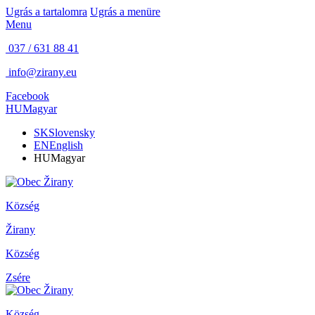
Ugrás a tartalomra
Ugrás a menüre
Menu
037 / 631 88 41
info@zirany.eu
Facebook
HU
Magyar
SK
Slovensky
EN
English
HU
Magyar
Község
Žirany
Község
Zsére
Község