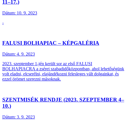
11–17.)
Dátum:
10. 9. 2023
-
FALUSI BOLHAPIAC – KÉPGALÉRIA
Dátum:
4. 9. 2023
2023. szeptember 1-jén került sor az első FALUSI
BOLHAPIACRA a zsérei szabadidőközpontban, ahol lehetőségünk
volt eladni, elcserélni, elajándékozni felesleges vált dolgainkat, és
ezzel örömet szerezni másoknak.
SZENTMISÉK RENDJE (2023. SZEPTEMBER 4–
10.)
Dátum:
3. 9. 2023
-