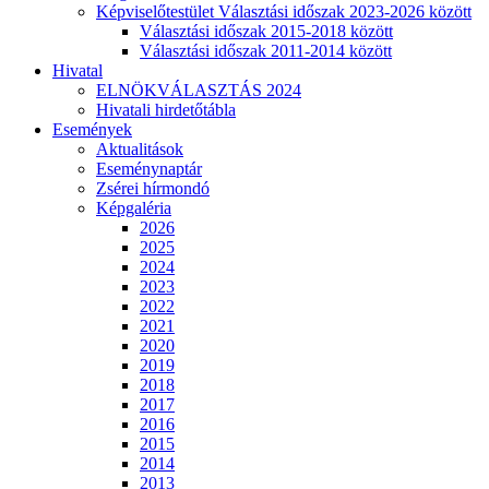
Képviselőtestület Választási időszak 2023-2026 között
Választási időszak 2015-2018 között
Választási időszak 2011-2014 között
Hivatal
ELNÖKVÁLASZTÁS 2024
Hivatali hirdetőtábla
Események
Aktualitások
Eseménynaptár
Zsérei hírmondó
Képgaléria
2026
2025
2024
2023
2022
2021
2020
2019
2018
2017
2016
2015
2014
2013