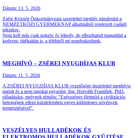
Dátum:
13. 5. 2026
Zsére Község Önkormányzata szeretettel meghív mindenkit a
NEMZETKÖZI GYERMEKNAP alkalmából rendezett családi
piknikre.
Nem kell más csak pokróc és jókedv, de elhozhatod magaddal a
kedvenc játékaidat is, a többiről mi gondoskodunk.
MEGHÍVÓ – ZSÉREI NYUGDÍJAS KLUB
Dátum:
11. 5. 2026
A ZSÉREI NYUGDÍJAS KLUB vezetősége tisztelettel meghívja
tagjait és a nem tagokat egyaránt, Ing. Horváth František, PhD.
előadására, melynek témája: "Egészséges életmód a civilizációs
betegségek elleni küzdelemben egyes különleges növények
termesztésével".
VESZÉLYES HULLADÉKOK ÉS
ELEKTROMOS HULLADÉKOK GYŰJTÉSE