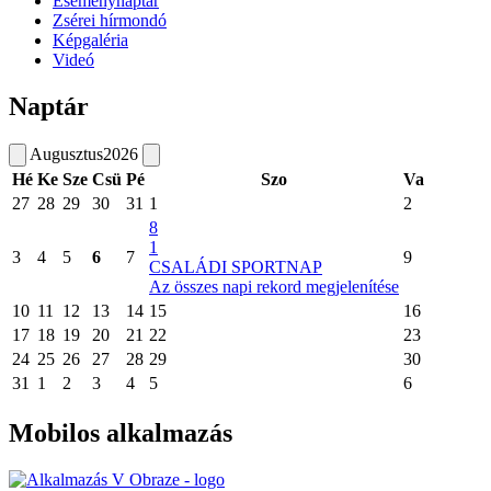
Eseménynaptár
Zsérei hírmondó
Képgaléria
Videó
Naptár
Augusztus
2026
Hé
Ke
Sze
Csü
Pé
Szo
Va
27
28
29
30
31
1
2
8
1
3
4
5
6
7
9
CSALÁDI SPORTNAP
Az összes napi rekord megjelenítése
10
11
12
13
14
15
16
17
18
19
20
21
22
23
24
25
26
27
28
29
30
31
1
2
3
4
5
6
Mobilos alkalmazás