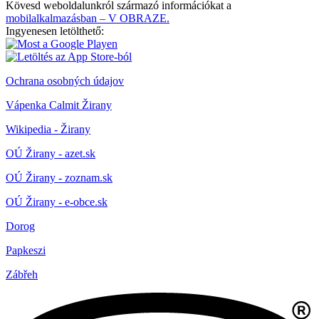
Kövesd weboldalunkról származó információkat a
mobilalkalmazásban – V OBRAZE.
Ingyenesen letölthető:
Ochrana osobných údajov
Vápenka Calmit Žirany
Wikipedia - Žirany
OÚ Žirany - azet.sk
OÚ Žirany - zoznam.sk
OÚ Žirany - e-obce.sk
Dorog
Papkeszi
Zábřeh