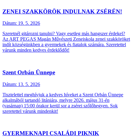
ZENEI SZAKKÖRÖK INDULNAK ZSÉRÉN!
Dátum:
19. 5. 2026
Szeretnél gitározni tanulni? Vagy esetleg más hangszer érdekel?
Az ART PEGAS Magán Művészeti Zeneiskola zenei szakköröket
indít községünkben a gyermekek és fiatalok számára. Szeretettel
várunk minden kedves érdeklődőt!
Szent Orbán Ünnepe
Dátum:
13. 5. 2026
Tisztelettel meghívjuk a kedves híveket a Szent Orbán Ünnepe
alkalmából tartandó litániára, melyre 2026. május 31-én
(vasárnap) 15:00 órakor kerül sor a zsérei szőlőhegyen. Sok
szeretettel várunk mindenkit!
GYERMEKNAPI CSALÁDI PIKNIK