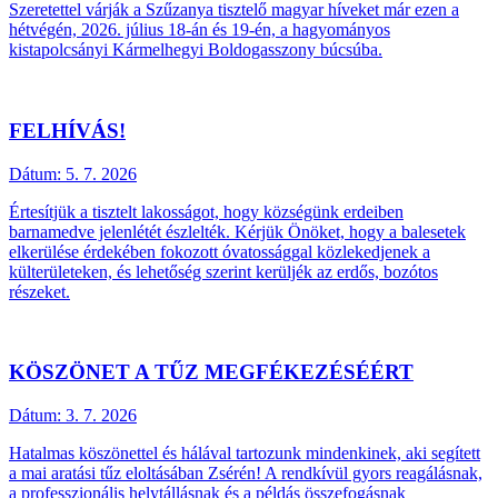
Szeretettel várják a Szűzanya tisztelő magyar híveket már ezen a
hétvégén, 2026. július 18-án és 19-én, a hagyományos
kistapolcsányi Kármelhegyi Boldogasszony búcsúba.
FELHÍVÁS!
Dátum:
5. 7. 2026
Értesítjük a tisztelt lakosságot, hogy községünk erdeiben
barnamedve jelenlétét észlelték. Kérjük Önöket, hogy a balesetek
elkerülése érdekében fokozott óvatossággal közlekedjenek a
külterületeken, és lehetőség szerint kerüljék az erdős, bozótos
részeket.
KÖSZÖNET A TŰZ MEGFÉKEZÉSÉÉRT
Dátum:
3. 7. 2026
Hatalmas köszönettel és hálával tartozunk mindenkinek, aki segített
a mai aratási tűz eloltásában Zsérén! A rendkívül gyors reagálásnak,
a professzionális helytállásnak és a példás összefogásnak