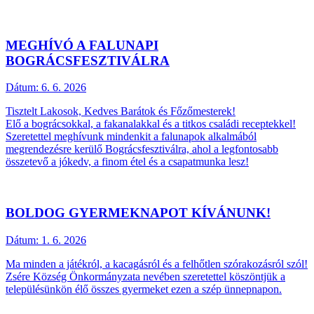
MEGHÍVÓ A FALUNAPI
BOGRÁCSFESZTIVÁLRA
Dátum:
6. 6. 2026
Tisztelt Lakosok, Kedves Barátok és Főzőmesterek!
Elő a bográcsokkal, a fakanalakkal és a titkos családi receptekkel!
Szeretettel meghívunk mindenkit a falunapok alkalmából
megrendezésre kerülő Bográcsfesztiválra, ahol a legfontosabb
összetevő a jókedv, a finom étel és a csapatmunka lesz!
BOLDOG GYERMEKNAPOT KÍVÁNUNK!
Dátum:
1. 6. 2026
Ma minden a játékról, a kacagásról és a felhőtlen szórakozásról szól!
Zsére Község Önkormányzata nevében szeretettel köszöntjük a
településünkön élő összes gyermeket ezen a szép ünnepnapon.