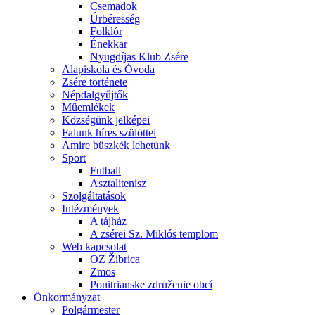
Csemadok
Úrbéresség
Folklór
Énekkar
Nyugdíjas Klub Zsére
Alapiskola és Óvoda
Zsére története
Népdalgyűjtők
Műemlékek
Községünk jelképei
Falunk híres szülöttei
Amire büszkék lehetünk
Sport
Futball
Asztalitenisz
Szolgáltatások
Intézmények
A tájház
A zsérei Sz. Miklós templom
Web kapcsolat
OZ Žibrica
Zmos
Ponitrianske združenie obcí
Önkormányzat
Polgármester