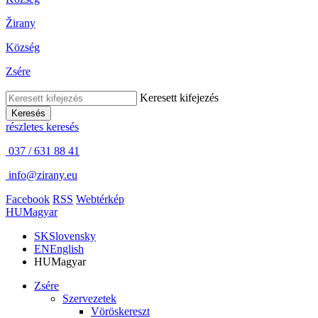
Žirany
Község
Zsére
Keresett kifejezés
Keresés
részletes keresés
037 / 631 88 41
info@zirany.eu
Facebook
RSS
Webtérkép
HU
Magyar
SK
Slovensky
EN
English
HU
Magyar
Zsére
Szervezetek
Vöröskereszt