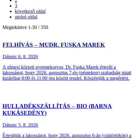
2
3
következő oldal
utolsó oldal
Megtekintve
1
-
30
/ 350
FELHÍVÁS – MUDR. FUSKA MAREK
Dátum:
6. 8. 2026
A gímesi körzeti gyermekorvos, Dr. Fuska Marek értesíti a
lakosságot, hogy 2026. augusztus 7-én (pénteken) szabadság miatt
kizárólag 8:00 és 11:00 óra között rendel. Köszönjük a megértést.
HULLADÉKSZÁLLÍTÁS – BIO (BARNA
KUKÁSEDÉNY)
Dátum:
5. 8. 2026
Értesítjük a lakosságot, hogy 2026. augusztus 6-án (csütörtökön) a