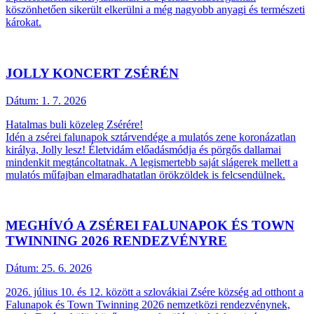
köszönhetően sikerült elkerülni a még nagyobb anyagi és természeti
károkat.
JOLLY KONCERT ZSÉRÉN
Dátum:
1. 7. 2026
Hatalmas buli közeleg Zsérére!
Idén a zsérei falunapok sztárvendége a mulatós zene koronázatlan
királya, Jolly lesz! Életvidám előadásmódja és pörgős dallamai
mindenkit megtáncoltatnak. A legismertebb saját slágerek mellett a
mulatós műfajban elmaradhatatlan örökzöldek is felcsendülnek.
MEGHÍVÓ A ZSÉREI FALUNAPOK ÉS TOWN
TWINNING 2026 RENDEZVÉNYRE
Dátum:
25. 6. 2026
2026. július 10. és 12. között a szlovákiai Zsére község ad otthont a
Falunapok és Town Twinning 2026 nemzetközi rendezvénynek,