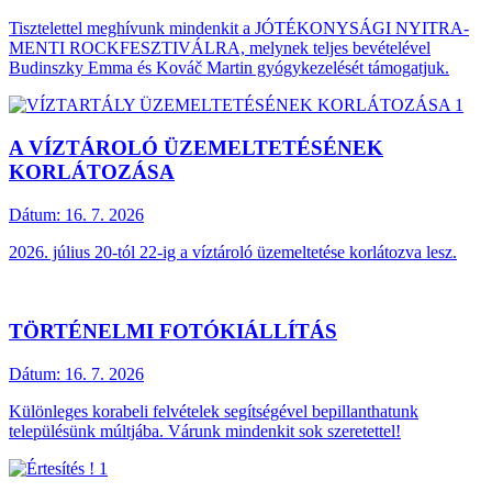
Tisztelettel meghívunk mindenkit a JÓTÉKONYSÁGI NYITRA-
MENTI ROCKFESZTIVÁLRA, melynek teljes bevételével
Budinszky Emma és Kováč Martin gyógykezelését támogatjuk.
A VÍZTÁROLÓ ÜZEMELTETÉSÉNEK
KORLÁTOZÁSA
Dátum:
16. 7. 2026
2026. július 20-tól 22-ig a víztároló üzemeltetése korlátozva lesz.
TÖRTÉNELMI FOTÓKIÁLLÍTÁS
Dátum:
16. 7. 2026
Különleges korabeli felvételek segítségével bepillanthatunk
településünk múltjába. Várunk mindenkit sok szeretettel!