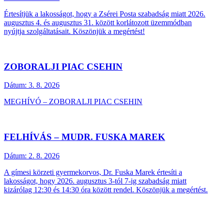
Értesítjük a lakosságot, hogy a Zsérei Posta szabadság miatt 2026.
augusztus 4. és augusztus 31. között korlátozott üzemmódban
nyújtja szolgáltatásait. Köszönjük a megértést!
ZOBORALJI PIAC CSEHIN
Dátum:
3. 8. 2026
MEGHÍVÓ – ZOBORALJI PIAC CSEHIN
FELHÍVÁS – MUDR. FUSKA MAREK
Dátum:
2. 8. 2026
A gímesi körzeti gyermekorvos, Dr. Fuska Marek értesíti a
lakosságot, hogy 2026. augusztus 3-tól 7-ig szabadság miatt
kizárólag 12:30 és 14:30 óra között rendel. Köszönjük a megértést.