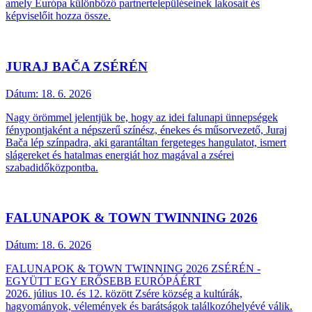
amely Európa különböző partnertelepüléseinek lakosait és
képviselőit hozza össze.
JURAJ BAČA ZSÉRÉN
Dátum:
18. 6. 2026
Nagy örömmel jelentjük be, hogy az idei falunapi ünnepségek
fénypontjaként a népszerű színész, énekes és műsorvezető, Juraj
Bača lép színpadra, aki garantáltan fergeteges hangulatot, ismert
slágereket és hatalmas energiát hoz magával a zsérei
szabadidőközpontba.
FALUNAPOK & TOWN TWINNING 2026
Dátum:
18. 6. 2026
FALUNAPOK & TOWN TWINNING 2026 ZSÉRÉN -
EGYÜTT EGY ERŐSEBB EURÓPÁÉRT
2026. július 10. és 12. között Zsére község a kultúrák,
hagyományok, vélemények és barátságok találkozóhelyévé válik.