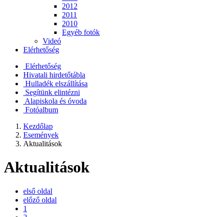
2012
2011
2010
Egyéb fotók
Videó
Elérhetőség
Elérhetőség
Hivatali hirdetőtábla
Hulladék elszállítása
Segítünk elintézni
Alapiskola és óvoda
Fotóalbum
Kezdőlap
Események
Aktualitások
Aktualitások
első oldal
előző oldal
1