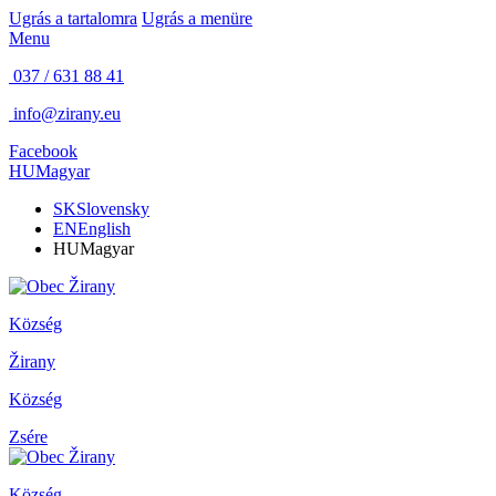
Ugrás a tartalomra
Ugrás a menüre
Menu
037 / 631 88 41
info@zirany.eu
Facebook
HU
Magyar
SK
Slovensky
EN
English
HU
Magyar
Község
Žirany
Község
Zsére
Község