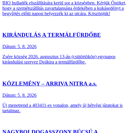
BIO hulladék elszállítására kerül sor a községben. Kérjük Önöket,
hogy a szemétszállítás zavartalansága érdekében a kukásedényt a
begyűjtés előtti napon helyezzék ki az utcára. Köszönjük!
KIRÁNDULÁS A TERMÁLFÜRDŐBE
Dátum:
5. 8. 2026
Zsére község 2026. augusztus 13-án (csütörtökön) egynapos
kirándulást szervez Deákira a termálfürdőbe.
KÖZLEMÉNY – ARRIVA NITRA a.s.
Dátum:
5. 8. 2026
Új menetrend a 403411-es vonalon, amely új hétvégi járatokat is
tartalmaz.
NAGYBOLDOGASSZONY BÚCSÚ A