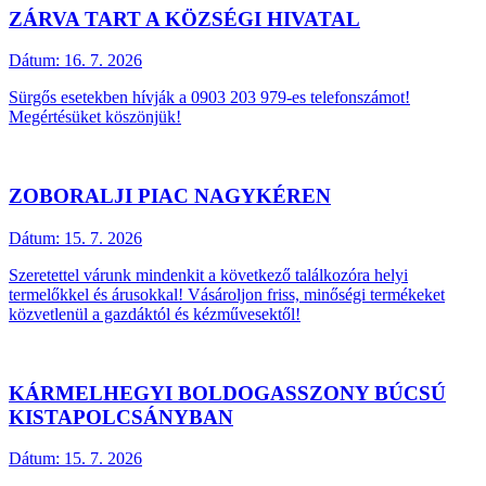
ZÁRVA TART A KÖZSÉGI HIVATAL
Dátum:
16. 7. 2026
Sürgős esetekben hívják a 0903 203 979-es telefonszámot!
Megértésüket köszönjük!
ZOBORALJI PIAC NAGYKÉREN
Dátum:
15. 7. 2026
Szeretettel várunk mindenkit a következő találkozóra helyi
termelőkkel és árusokkal! Vásároljon friss, minőségi termékeket
közvetlenül a gazdáktól és kézművesektől!
KÁRMELHEGYI BOLDOGASSZONY BÚCSÚ
KISTAPOLCSÁNYBAN
Dátum:
15. 7. 2026