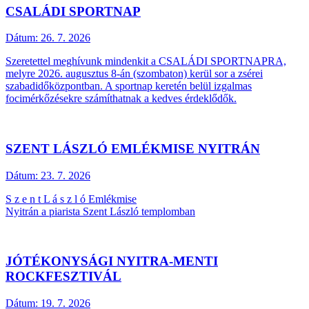
CSALÁDI SPORTNAP
Dátum:
26. 7. 2026
Szeretettel meghívunk mindenkit a CSALÁDI SPORTNAPRA,
melyre 2026. augusztus 8-án (szombaton) kerül sor a zsérei
szabadidőközpontban. A sportnap keretén belül izgalmas
focimérkőzésekre számíthatnak a kedves érdeklődők.
SZENT LÁSZLÓ EMLÉKMISE NYITRÁN
Dátum:
23. 7. 2026
S z e n t L á s z l ó Emlékmise
Nyitrán a piarista Szent László templomban
JÓTÉKONYSÁGI NYITRA-MENTI
ROCKFESZTIVÁL
Dátum:
19. 7. 2026