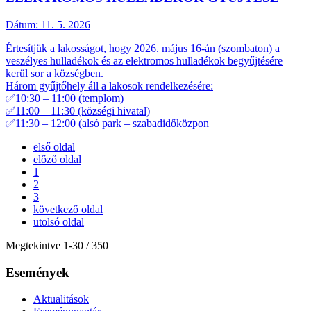
Dátum:
11. 5. 2026
Értesítjük a lakosságot, hogy 2026. május 16-án (szombaton) a
veszélyes hulladékok és az elektromos hulladékok begyűjtésére
kerül sor a községben.
Három gyűjtőhely áll a lakosok rendelkezésére:
✅10:30 – 11:00 (templom)
✅11:00 – 11:30 (községi hivatal)
✅11:30 – 12:00 (alsó park – szabadidőközpon
első oldal
előző oldal
1
2
3
következő oldal
utolsó oldal
Megtekintve
1
-
30
/ 350
Események
Aktualitások