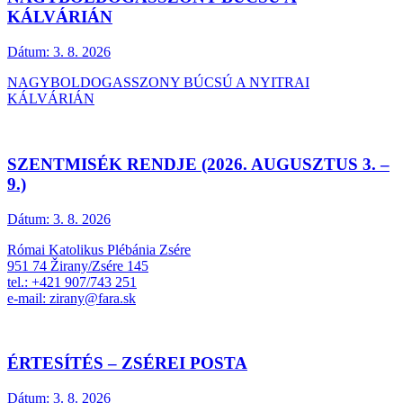
KÁLVÁRIÁN
Dátum:
3. 8. 2026
NAGYBOLDOGASSZONY BÚCSÚ A NYITRAI
KÁLVÁRIÁN
SZENTMISÉK RENDJE (2026. AUGUSZTUS 3. –
9.)
Dátum:
3. 8. 2026
Római Katolikus Plébánia Zsére
951 74 Žirany/Zsére 145
tel.: +421 907/743 251
e-mail: zirany@fara.sk
ÉRTESÍTÉS – ZSÉREI POSTA
Dátum:
3. 8. 2026