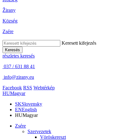
Žirany
Község
Zsére
Keresett kifejezés
Keresés
részletes keresés
037 / 631 88 41
info@zirany.eu
Facebook
RSS
Webtérkép
HU
Magyar
SK
Slovensky
EN
English
HU
Magyar
Zsére
Szervezetek
Vöröskereszt