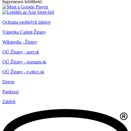
Ingyenesen letölthető:
Ochrana osobných údajov
Vápenka Calmit Žirany
Wikipedia - Žirany
OÚ Žirany - azet.sk
OÚ Žirany - zoznam.sk
OÚ Žirany - e-obce.sk
Dorog
Papkeszi
Zábřeh