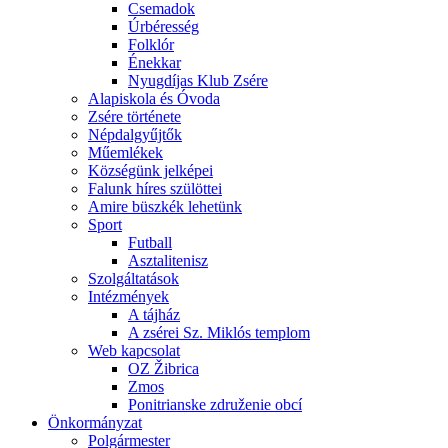
Csemadok
Úrbéresség
Folklór
Énekkar
Nyugdíjas Klub Zsére
Alapiskola és Óvoda
Zsére története
Népdalgyűjtők
Műemlékek
Községünk jelképei
Falunk híres szülöttei
Amire büszkék lehetünk
Sport
Futball
Asztalitenisz
Szolgáltatások
Intézmények
A tájház
A zsérei Sz. Miklós templom
Web kapcsolat
OZ Žibrica
Zmos
Ponitrianske združenie obcí
Önkormányzat
Polgármester