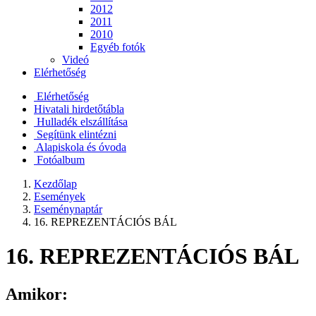
2012
2011
2010
Egyéb fotók
Videó
Elérhetőség
Elérhetőség
Hivatali hirdetőtábla
Hulladék elszállítása
Segítünk elintézni
Alapiskola és óvoda
Fotóalbum
Kezdőlap
Események
Eseménynaptár
16. REPREZENTÁCIÓS BÁL
16. REPREZENTÁCIÓS BÁL
Amikor: