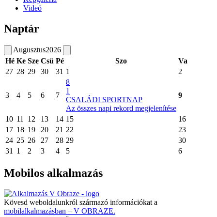
Videó
Naptár
Augusztus
2026
Hé
Ke
Sze
Csü
Pé
Szo
Va
27
28
29
30
31
1
2
8
1
3
4
5
6
7
9
CSALÁDI SPORTNAP
Az összes napi rekord megjelenítése
10
11
12
13
14
15
16
17
18
19
20
21
22
23
24
25
26
27
28
29
30
31
1
2
3
4
5
6
Mobilos alkalmazás
Kövesd weboldalunkról származó információkat a
mobilalkalmazásban – V OBRAZE.