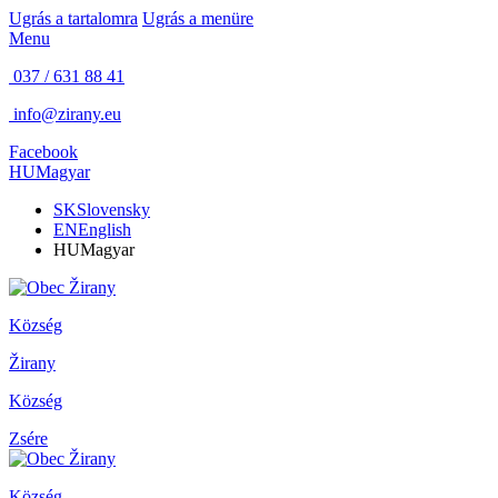
Ugrás a tartalomra
Ugrás a menüre
Menu
037 / 631 88 41
info@zirany.eu
Facebook
HU
Magyar
SK
Slovensky
EN
English
HU
Magyar
Község
Žirany
Község
Zsére
Község