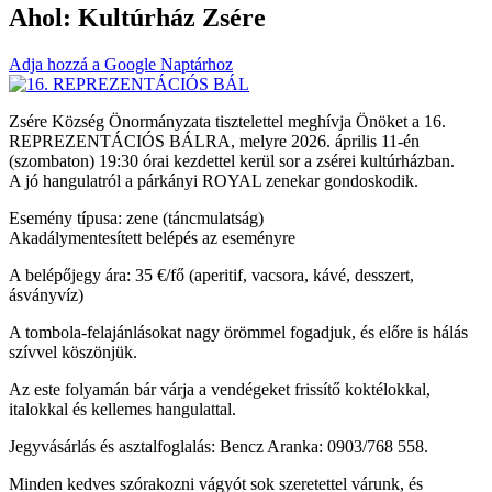
Ahol:
Kultúrház Zsére
Adja hozzá a Google Naptárhoz
Zsére Község Önormányzata tisztelettel meghívja Önöket a 16.
REPREZENTÁCIÓS BÁLRA, melyre 2026. április 11-én
(szombaton) 19:30 órai kezdettel kerül sor a zsérei kultúrházban.
A jó hangulatról a párkányi ROYAL zenekar gondoskodik.
Esemény típusa: zene (táncmulatság)
Akadálymentesített belépés az eseményre
A belépőjegy ára: 35 €/fő (aperitif, vacsora, kávé, desszert,
ásványvíz)
A tombola-felajánlásokat nagy örömmel fogadjuk, és előre is hálás
szívvel köszönjük.
Az este folyamán bár várja a vendégeket frissítő koktélokkal,
italokkal és kellemes hangulattal.
Jegyvásárlás és asztalfoglalás: Bencz Aranka: 0903/768 558.
Minden kedves szórakozni vágyót sok szeretettel várunk, és