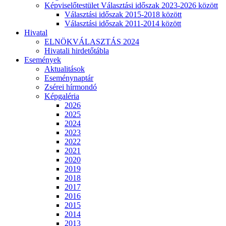
Képviselőtestület Választási időszak 2023-2026 között
Választási időszak 2015-2018 között
Választási időszak 2011-2014 között
Hivatal
ELNÖKVÁLASZTÁS 2024
Hivatali hirdetőtábla
Események
Aktualitások
Eseménynaptár
Zsérei hírmondó
Képgaléria
2026
2025
2024
2023
2022
2021
2020
2019
2018
2017
2016
2015
2014
2013