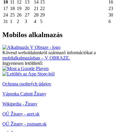
10
11
12
13
14
15
16
17
18
19
20
21
22
23
24
25
26
27
28
29
30
31
1
2
3
4
5
6
Mobilos alkalmazás
Kövesd weboldalunkról származó információkat a
mobilalkalmazásban – V OBRAZE.
Ingyenesen letölthető:
Ochrana osobných údajov
Vápenka Calmit Žirany
Wikipedia - Žirany
OÚ Žirany - azet.sk
OÚ Žirany - zoznam.sk