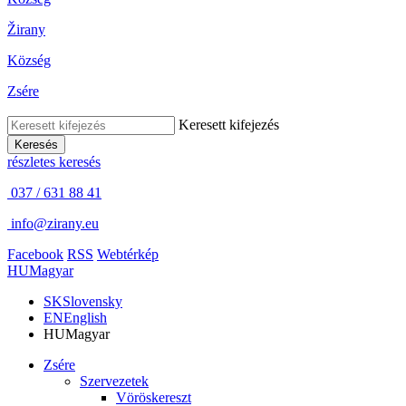
Žirany
Község
Zsére
Keresett kifejezés
Keresés
részletes keresés
037 / 631 88 41
info@zirany.eu
Facebook
RSS
Webtérkép
HU
Magyar
SK
Slovensky
EN
English
HU
Magyar
Zsére
Szervezetek
Vöröskereszt