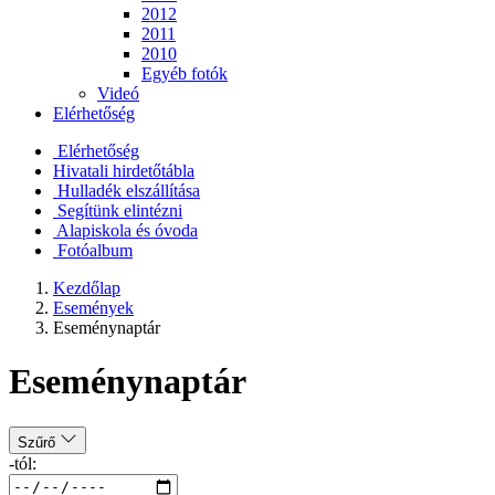
2012
2011
2010
Egyéb fotók
Videó
Elérhetőség
Elérhetőség
Hivatali hirdetőtábla
Hulladék elszállítása
Segítünk elintézni
Alapiskola és óvoda
Fotóalbum
Kezdőlap
Események
Eseménynaptár
Eseménynaptár
Szűrő
-tól: