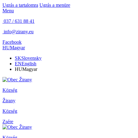
Ugrás a tartalomra
Ugrás a menüre
Menu
037 / 631 88 41
info@zirany.eu
Facebook
HU
Magyar
SK
Slovensky
EN
English
HU
Magyar
Község
Žirany
Község
Zsére
Község