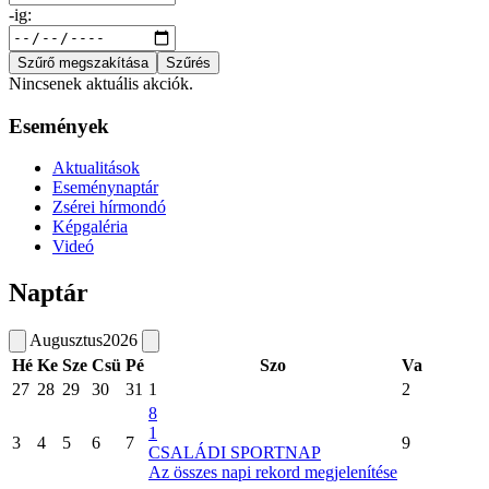
-ig:
Szűrő megszakítása
Szűrés
Nincsenek aktuális akciók.
Események
Aktualitások
Eseménynaptár
Zsérei hírmondó
Képgaléria
Videó
Naptár
Augusztus
2026
Hé
Ke
Sze
Csü
Pé
Szo
Va
27
28
29
30
31
1
2
8
1
3
4
5
6
7
9
CSALÁDI SPORTNAP
Az összes napi rekord megjelenítése