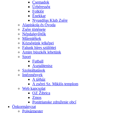
Csemadok
Úrbéresség
Folklór
Énekkar
Nyugdíjas Klub Zsére
Alapiskola és Óvoda
Zsére története
Népdalgyűjtők
Műemlékek
Községünk jelképei
Falunk híres szülöttei
Amire büszkék lehetünk
Sport
Futball
Asztalitenisz
Szolgáltatások
Intézmények
A tájház
A zsérei Sz. Miklós templom
Web kapcsolat
OZ Žibrica
Zmos
Ponitrianske združenie obcí
Önkormányzat
Polgármester