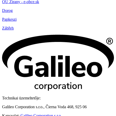
OÚ Žirany - e-obce.sk
Dorog
Papkeszi
Zábřeh
Technikai üzemeltetője:
Galileo Corporation s.r.o., Čierna Voda 468, 925 06
Kapcsolat:
Galileo Corporation s.r.o.