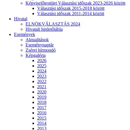
Képviselőtestület Választási időszak 2023-2026 között
Választási időszak 2015-2018 között
Választási időszak 2011-2014 között
Hivatal
ELNÖKVÁLASZTÁS 2024
Hivatali hirdetőtábla
Események
Aktualitások
Eseménynaptár
Zsérei hírmondó
Képgaléria
2026
2025
2024
2023
2022
2021
2020
2019
2018
2017
2016
2015
2014
2013