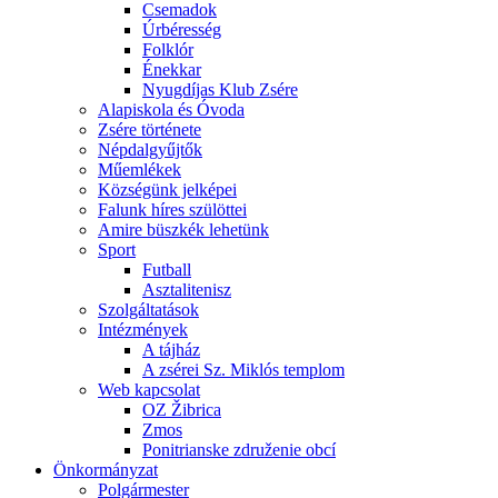
Csemadok
Úrbéresség
Folklór
Énekkar
Nyugdíjas Klub Zsére
Alapiskola és Óvoda
Zsére története
Népdalgyűjtők
Műemlékek
Községünk jelképei
Falunk híres szülöttei
Amire büszkék lehetünk
Sport
Futball
Asztalitenisz
Szolgáltatások
Intézmények
A tájház
A zsérei Sz. Miklós templom
Web kapcsolat
OZ Žibrica
Zmos
Ponitrianske združenie obcí
Önkormányzat
Polgármester