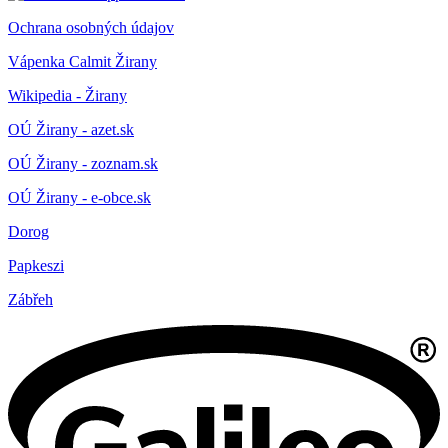
Ochrana osobných údajov
Vápenka Calmit Žirany
Wikipedia - Žirany
OÚ Žirany - azet.sk
OÚ Žirany - zoznam.sk
OÚ Žirany - e-obce.sk
Dorog
Papkeszi
Zábřeh