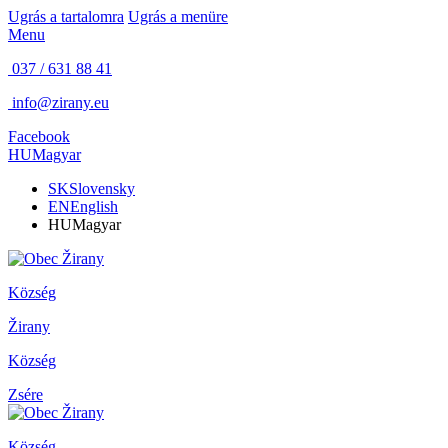
Ugrás a tartalomra
Ugrás a menüre
Menu
037 / 631 88 41
info@zirany.eu
Facebook
HU
Magyar
SK
Slovensky
EN
English
HU
Magyar
Község
Žirany
Község
Zsére
Község