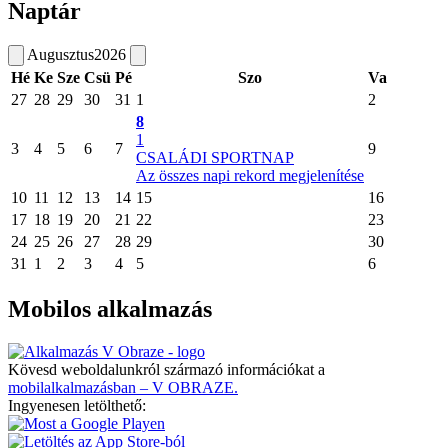
Naptár
Augusztus
2026
Hé
Ke
Sze
Csü
Pé
Szo
Va
27
28
29
30
31
1
2
8
1
3
4
5
6
7
9
CSALÁDI SPORTNAP
Az összes napi rekord megjelenítése
10
11
12
13
14
15
16
17
18
19
20
21
22
23
24
25
26
27
28
29
30
31
1
2
3
4
5
6
Mobilos alkalmazás
Kövesd weboldalunkról származó információkat a
mobilalkalmazásban – V OBRAZE.
Ingyenesen letölthető: