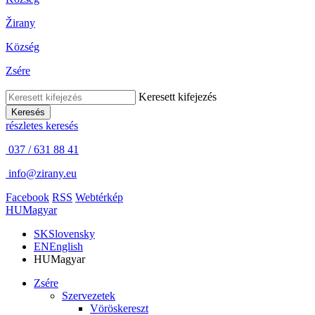
Žirany
Község
Zsére
Keresett kifejezés
Keresés
részletes keresés
037 / 631 88 41
info@zirany.eu
Facebook
RSS
Webtérkép
HU
Magyar
SK
Slovensky
EN
English
HU
Magyar
Zsére
Szervezetek
Vöröskereszt