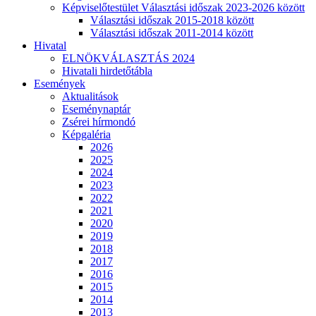
Képviselőtestület Választási időszak 2023-2026 között
Választási időszak 2015-2018 között
Választási időszak 2011-2014 között
Hivatal
ELNÖKVÁLASZTÁS 2024
Hivatali hirdetőtábla
Események
Aktualitások
Eseménynaptár
Zsérei hírmondó
Képgaléria
2026
2025
2024
2023
2022
2021
2020
2019
2018
2017
2016
2015
2014
2013