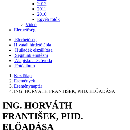
2012
2011
2010
Egyéb fotók
Videó
Elérhetőség
Elérhetőség
Hivatali hirdetőtábla
Hulladék elszállítása
Segítünk elintézni
Alapiskola és óvoda
Fotóalbum
Kezdőlap
Események
Eseménynaptár
ING. HORVÁTH FRANTIŠEK, PHD. ELŐADÁSA
ING. HORVÁTH
FRANTIŠEK, PHD.
ELŐADÁSA