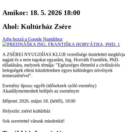
Amikor:
18. 5. 2026 18:00
Ahol:
Kultúrház Zsére
Adja hozzá a Google Naptárhoz
A ZSÉREI NYUGDÍJAS KLUB vezetősége tisztelettel meghívja
tagjait és a nem tagokat egyaránt, Ing. Horváth František, PhD.
előadására, melynek témája: "Egészséges életmód a civilizációs
betegségek elleni küzdelemben egyes különleges növények
termesztésével".
Esemény típusa: egyéb (időseknek szóló esemény)
Akadálymentesített belépés az eseményre
Időpont: 2026. május 18. (hétfő), 18:00
Helyszín: zsérei kultúrház
Sok szeretettel várunk mindenkit!