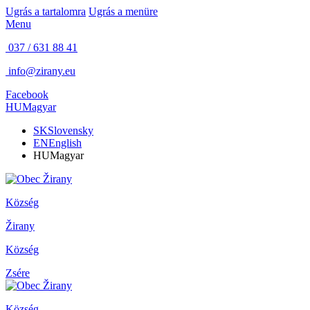
Ugrás a tartalomra
Ugrás a menüre
Menu
037 / 631 88 41
info@zirany.eu
Facebook
HU
Magyar
SK
Slovensky
EN
English
HU
Magyar
Község
Žirany
Község
Zsére
Község