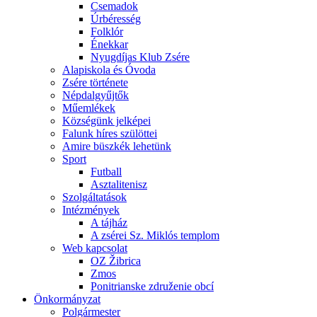
Csemadok
Úrbéresség
Folklór
Énekkar
Nyugdíjas Klub Zsére
Alapiskola és Óvoda
Zsére története
Népdalgyűjtők
Műemlékek
Községünk jelképei
Falunk híres szülöttei
Amire büszkék lehetünk
Sport
Futball
Asztalitenisz
Szolgáltatások
Intézmények
A tájház
A zsérei Sz. Miklós templom
Web kapcsolat
OZ Žibrica
Zmos
Ponitrianske združenie obcí
Önkormányzat
Polgármester