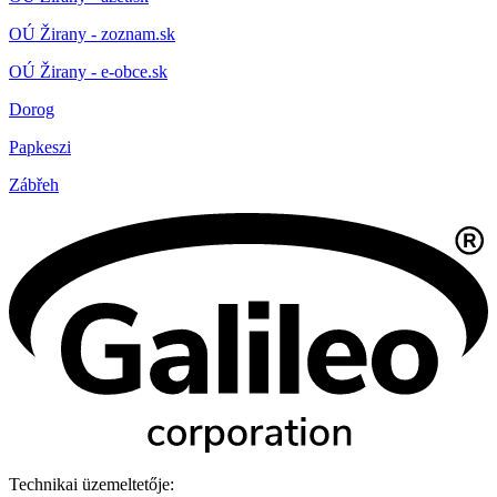
OÚ Žirany - zoznam.sk
OÚ Žirany - e-obce.sk
Dorog
Papkeszi
Zábřeh
Technikai üzemeltetője: