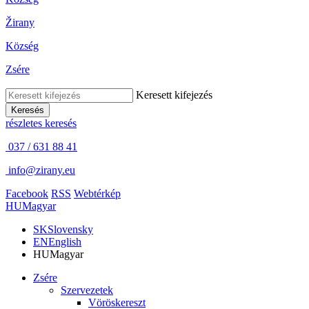
Žirany
Község
Zsére
Keresett kifejezés
Keresés
részletes keresés
037 / 631 88 41
info@zirany.eu
Facebook
RSS
Webtérkép
HU
Magyar
SK
Slovensky
EN
English
HU
Magyar
Zsére
Szervezetek
Vöröskereszt