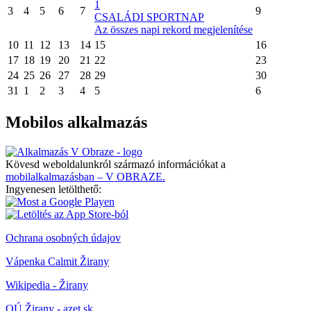
1
3
4
5
6
7
9
CSALÁDI SPORTNAP
Az összes napi rekord megjelenítése
10
11
12
13
14
15
16
17
18
19
20
21
22
23
24
25
26
27
28
29
30
31
1
2
3
4
5
6
Mobilos alkalmazás
Kövesd weboldalunkról származó információkat a
mobilalkalmazásban – V OBRAZE.
Ingyenesen letölthető:
Ochrana osobných údajov
Vápenka Calmit Žirany
Wikipedia - Žirany
OÚ Žirany - azet.sk