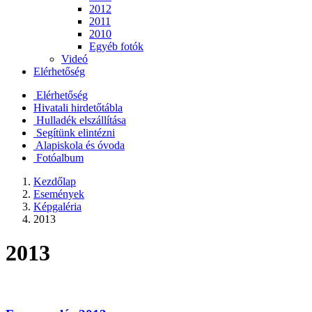
2012
2011
2010
Egyéb fotók
Videó
Elérhetőség
Elérhetőség
Hivatali hirdetőtábla
Hulladék elszállítása
Segítünk elintézni
Alapiskola és óvoda
Fotóalbum
Kezdőlap
Események
Képgaléria
2013
2013