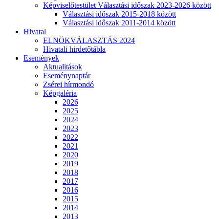
Képviselőtestület Választási időszak 2023-2026 között
Választási időszak 2015-2018 között
Választási időszak 2011-2014 között
Hivatal
ELNÖKVÁLASZTÁS 2024
Hivatali hirdetőtábla
Események
Aktualitások
Eseménynaptár
Zsérei hírmondó
Képgaléria
2026
2025
2024
2023
2022
2021
2020
2019
2018
2017
2016
2015
2014
2013