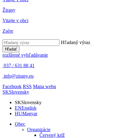
Žirany
Vitajte v obci
Zsére
Hľadaný výraz
Hľadať
rozšírené vyhľadávanie
037 / 631 88 41
info@zirany.eu
Facebook
RSS
Mapa webu
SK
Slovensky
SK
Slovensky
EN
English
HU
Magyar
Obec
Organizácie
Červený kríž