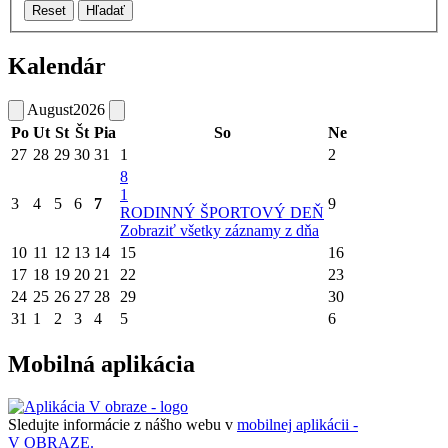
Reset
Hľadať
Kalendár
August
2026
Po
Ut
St
Št
Pia
So
Ne
27
28
29
30
31
1
2
8
1
3
4
5
6
7
9
RODINNÝ ŠPORTOVÝ DEŇ
Zobraziť všetky záznamy z dňa
10
11
12
13
14
15
16
17
18
19
20
21
22
23
24
25
26
27
28
29
30
31
1
2
3
4
5
6
Mobilná aplikácia
Sledujte informácie z nášho webu v
mobilnej aplikácii -
V OBRAZE.