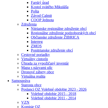
Farský úrad
Kostol svätého Mikuláša
Pošta
Závod Calmit
COOP Jednota
Združenia
Nitrianske regionálne združenie obcí
Regionálne združenie podzoborských obcí
Občianske združenie ŽIBRICA
Interreg
ZMOS
Ponitrianske združenie obcí
Cestovné poriadky
Virtuálny cintorín
Úhrada za vypožičaný inventár
Mapa s názvami ulíc
Dronové zábery obce
Virtuálna realita
Samospráva
Starosta obce
Poslanci OZ Volebné obdobie 2023 - 2026
Volebné obdobie 2015 - 2018
Volebné obdobie 2011 - 2014
VZN
Komisie OZ