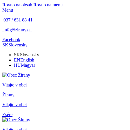
Rovno na obsah
Rovno na menu
Menu
037 / 631 88 41
info@zirany.eu
Facebook
SK
Slovensky
SK
Slovensky
EN
English
HU
Magyar
Vitajte v obci
Žirany
Vitajte v obci
Zsére
Vitajte v obci