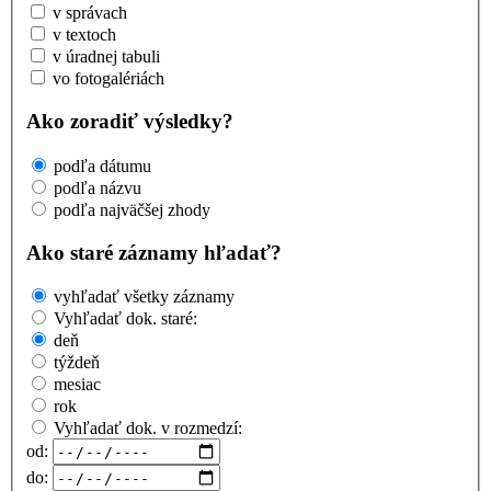
v správach
v textoch
v úradnej tabuli
vo fotogalériách
Ako zoradiť výsledky?
podľa dátumu
podľa názvu
podľa najväčšej zhody
Ako staré záznamy hľadať?
vyhľadať všetky záznamy
Vyhľadať dok. staré:
deň
týždeň
mesiac
rok
Vyhľadať dok. v rozmedzí:
od:
do: