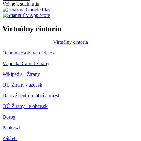
Voľne k stiahnutiu:
Virtuálny cintorín
Virtuálny cintorín
Ochrana osobných údajov
Vápenka Calmit Žirany
Wikipedia - Žirany
OÚ Žirany - azet.sk
Dátové centrum obcí a miest
OÚ Žirany - e-obce.sk
Dorog
Papkeszi
Zábřeh