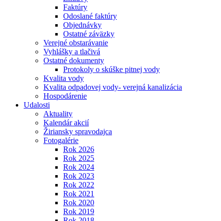
Faktúry
Odoslané faktúry
Objednávky
Ostatné záväzky
Verejné obstarávanie
Vyhlášky a tlačivá
Ostatné dokumenty
Protokoly o skúške pitnej vody
Kvalita vody
Kvalita odpadovej vody- verejná kanalizácia
Hospodárenie
Udalosti
Aktuality
Kalendár akcií
Žiriansky spravodajca
Fotogalérie
Rok 2026
Rok 2025
Rok 2024
Rok 2023
Rok 2022
Rok 2021
Rok 2020
Rok 2019
Rok 2018