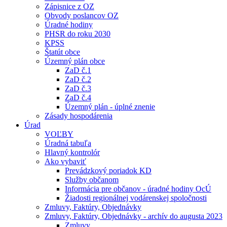
Zápisnice z OZ
Obvody poslancov OZ
Úradné hodiny
PHSR do roku 2030
KPSS
Štatút obce
Územný plán obce
ZaD č.1
ZaD č.2
ZaD č.3
ZaD č.4
Územný plán - úplné znenie
Zásady hospodárenia
Úrad
VOĽBY
Úradná tabuľa
Hlavný kontrolór
Ako vybaviť
Prevádzkový poriadok KD
Služby občanom
Informácia pre občanov - úradné hodiny OcÚ
Žiadosti regionálnej vodárenskej spoločnosti
Zmluvy, Faktúry, Objednávky
Zmluvy, Faktúry, Objednávky - archív do augusta 2023
Zmluvy