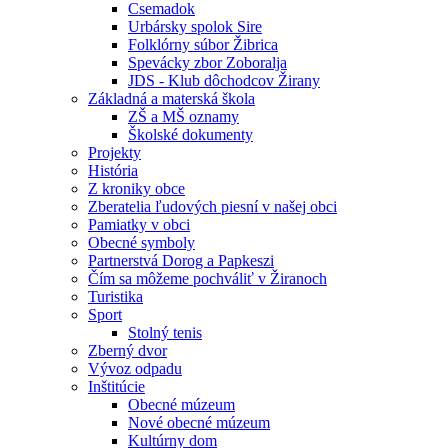
Csemadok
Urbársky spolok Sire
Folklórny súbor Žibrica
Spevácky zbor Zoboralja
JDS - Klub dôchodcov Žirany
Základná a materská škola
ZŠ a MŠ oznamy
Školské dokumenty
Projekty
História
Z kroniky obce
Zberatelia ľudových piesní v našej obci
Pamiatky v obci
Obecné symboly
Partnerstvá Dorog a Papkeszi
Čím sa môžeme pochváliť v Žiranoch
Turistika
Sport
Stolný tenis
Zberný dvor
Vývoz odpadu
Inštitúcie
Obecné múzeum
Nové obecné múzeum
Kultúrny dom