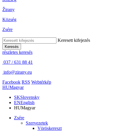
Žirany
Község
Zsére
Keresett kifejezés
Keresés
részletes keresés
037 / 631 88 41
info@zirany.eu
Facebook
RSS
Webtérkép
HU
Magyar
SK
Slovensky
EN
English
HU
Magyar
Zsére
Szervezetek
Vöröskereszt