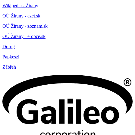
Wikipedia - Žirany
OÚ Žirany - azet.sk
OÚ Žirany - zoznam.sk
OÚ Žirany - e-obce.sk
Dorog
Papkeszi
Zábřeh