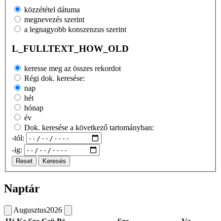
közzététel dátuma
megnevezés szerint
a legnagyobb konszenzus szerint
L_FULLTEXT_HOW_OLD
keresse meg az összes rekordot
Régi dok. keresése:
nap
hét
hónap
év
Dok. keresése a következő tartományban:
-tól:
-ig:
Reset
Keresés
Naptár
Augusztus
2026