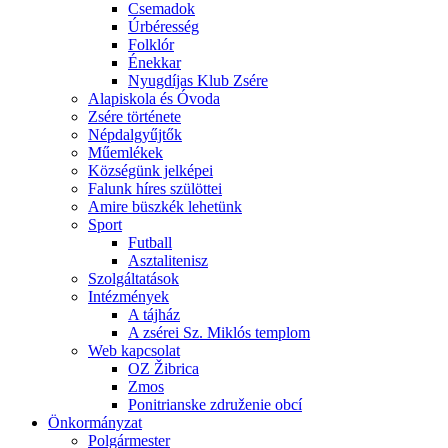
Csemadok
Úrbéresség
Folklór
Énekkar
Nyugdíjas Klub Zsére
Alapiskola és Óvoda
Zsére története
Népdalgyűjtők
Műemlékek
Községünk jelképei
Falunk híres szülöttei
Amire büszkék lehetünk
Sport
Futball
Asztalitenisz
Szolgáltatások
Intézmények
A tájház
A zsérei Sz. Miklós templom
Web kapcsolat
OZ Žibrica
Zmos
Ponitrianske združenie obcí
Önkormányzat
Polgármester