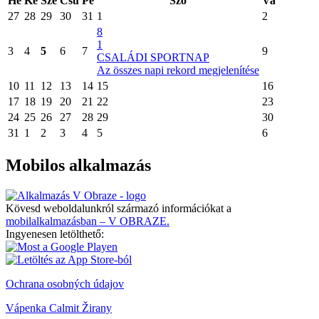
Hé
Ke
Sze
Csü
Pé
Szo
Va
27
28
29
30
31
1
2
8
1
3
4
5
6
7
9
CSALÁDI SPORTNAP
Az összes napi rekord megjelenítése
10
11
12
13
14
15
16
17
18
19
20
21
22
23
24
25
26
27
28
29
30
31
1
2
3
4
5
6
Mobilos alkalmazás
Kövesd weboldalunkról származó információkat a
mobilalkalmazásban – V OBRAZE.
Ingyenesen letölthető:
Ochrana osobných údajov
Vápenka Calmit Žirany