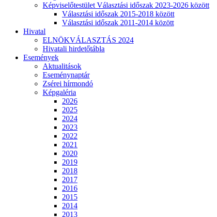
Képviselőtestület Választási időszak 2023-2026 között
Választási időszak 2015-2018 között
Választási időszak 2011-2014 között
Hivatal
ELNÖKVÁLASZTÁS 2024
Hivatali hirdetőtábla
Események
Aktualitások
Eseménynaptár
Zsérei hírmondó
Képgaléria
2026
2025
2024
2023
2022
2021
2020
2019
2018
2017
2016
2015
2014
2013