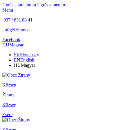
Ugrás a tartalomra
Ugrás a menüre
Menu
037 / 631 88 41
info@zirany.eu
Facebook
HU
Magyar
SK
Slovensky
EN
English
HU
Magyar
Község
Žirany
Község
Zsére
Község