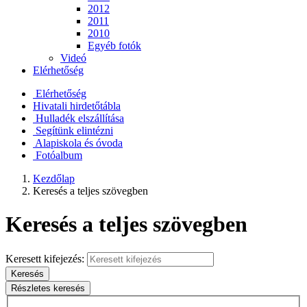
2012
2011
2010
Egyéb fotók
Videó
Elérhetőség
Elérhetőség
Hivatali hirdetőtábla
Hulladék elszállítása
Segítünk elintézni
Alapiskola és óvoda
Fotóalbum
Kezdőlap
Keresés a teljes szövegben
Keresés a teljes szövegben
Keresett kifejezés:
Keresés
Részletes keresés