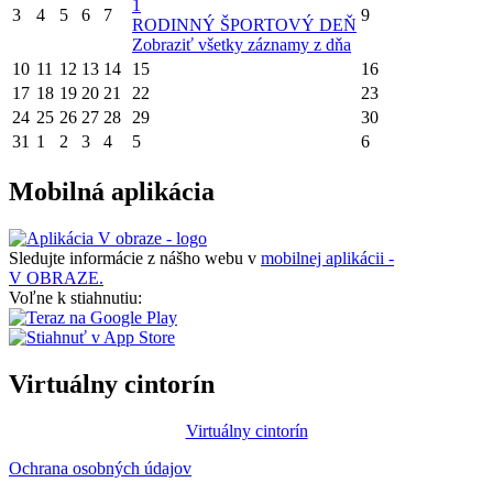
1
3
4
5
6
7
9
RODINNÝ ŠPORTOVÝ DEŇ
Zobraziť všetky záznamy z dňa
10
11
12
13
14
15
16
17
18
19
20
21
22
23
24
25
26
27
28
29
30
31
1
2
3
4
5
6
Mobilná aplikácia
Sledujte informácie z nášho webu v
mobilnej aplikácii -
V OBRAZE.
Voľne k stiahnutiu:
Virtuálny cintorín
Virtuálny cintorín
Ochrana osobných údajov