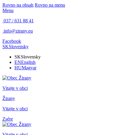
Rovno na obsah
Rovno na menu
Menu
037 / 631 88 41
info@zirany.eu
Facebook
SK
Slovensky
SK
Slovensky
EN
English
HU
Magyar
Vitajte v obci
Žirany
Vitajte v obci
Zsére
Vitajte v obci