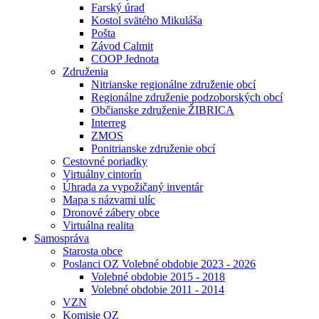
Farský úrad
Kostol svätého Mikuláša
Pošta
Závod Calmit
COOP Jednota
Združenia
Nitrianske regionálne združenie obcí
Regionálne združenie podzoborských obcí
Občianske združenie ŽIBRICA
Interreg
ZMOS
Ponitrianske združenie obcí
Cestovné poriadky
Virtuálny cintorín
Úhrada za vypožičaný inventár
Mapa s názvami ulíc
Dronové zábery obce
Virtuálna realita
Samospráva
Starosta obce
Poslanci OZ Volebné obdobie 2023 - 2026
Volebné obdobie 2015 - 2018
Volebné obdobie 2011 - 2014
VZN
Komisie OZ