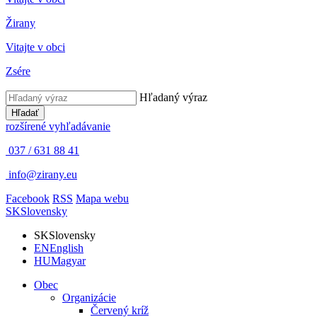
Žirany
Vitajte v obci
Zsére
Hľadaný výraz
Hľadať
rozšírené vyhľadávanie
037 / 631 88 41
info@zirany.eu
Facebook
RSS
Mapa webu
SK
Slovensky
SK
Slovensky
EN
English
HU
Magyar
Obec
Organizácie
Červený kríž