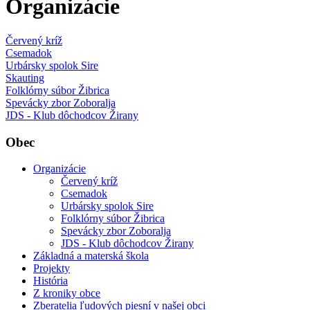
Organizácie
Červený kríž
Csemadok
Urbársky spolok Sire
Skauting
Folklórny súbor Žibrica
Spevácky zbor Zoboralja
JDS - Klub dôchodcov Žirany
Obec
Organizácie
Červený kríž
Csemadok
Urbársky spolok Sire
Folklórny súbor Žibrica
Spevácky zbor Zoboralja
JDS - Klub dôchodcov Žirany
Základná a materská škola
Projekty
História
Z kroniky obce
Zberatelia ľudových piesní v našej obci