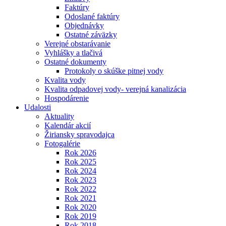
Faktúry
Odoslané faktúry
Objednávky
Ostatné záväzky
Verejné obstarávanie
Vyhlášky a tlačivá
Ostatné dokumenty
Protokoly o skúške pitnej vody
Kvalita vody
Kvalita odpadovej vody- verejná kanalizácia
Hospodárenie
Udalosti
Aktuality
Kalendár akcií
Žiriansky spravodajca
Fotogalérie
Rok 2026
Rok 2025
Rok 2024
Rok 2023
Rok 2022
Rok 2021
Rok 2020
Rok 2019
Rok 2018