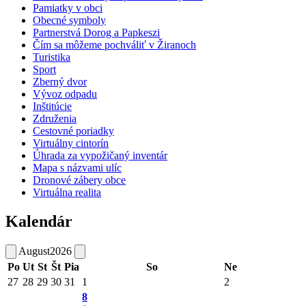
Pamiatky v obci
Obecné symboly
Partnerstvá Dorog a Papkeszi
Čím sa môžeme pochváliť v Žiranoch
Turistika
Sport
Zberný dvor
Vývoz odpadu
Inštitúcie
Združenia
Cestovné poriadky
Virtuálny cintorín
Úhrada za vypožičaný inventár
Mapa s názvami ulíc
Dronové zábery obce
Virtuálna realita
Kalendár
August
2026
Po
Ut
St
Št
Pia
So
Ne
27
28
29
30
31
1
2
8