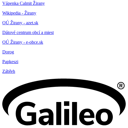
Vápenka Calmit Žirany
Wikipedia - Žirany
OÚ Žirany - azet.sk
Dátové centrum obcí a miest
OÚ Žirany - e-obce.sk
Dorog
Papkeszi
Zábřeh