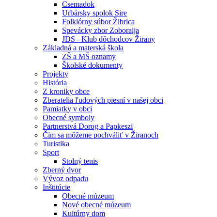
Csemadok
Urbársky spolok Sire
Folklórny súbor Žibrica
Spevácky zbor Zoboralja
JDS - Klub dôchodcov Žirany
Základná a materská škola
ZŠ a MŠ oznamy
Školské dokumenty
Projekty
História
Z kroniky obce
Zberatelia ľudových piesní v našej obci
Pamiatky v obci
Obecné symboly
Partnerstvá Dorog a Papkeszi
Čím sa môžeme pochváliť v Žiranoch
Turistika
Sport
Stolný tenis
Zberný dvor
Vývoz odpadu
Inštitúcie
Obecné múzeum
Nové obecné múzeum
Kultúrny dom