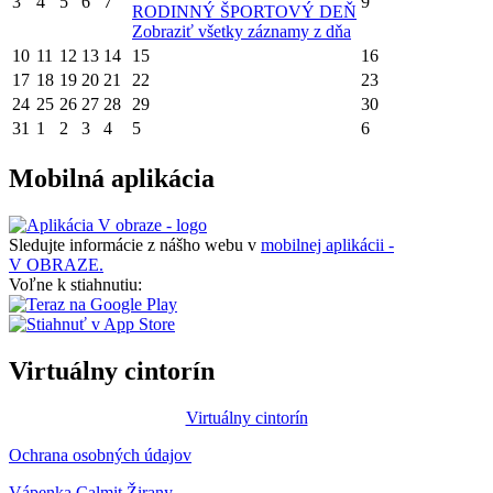
3
4
5
6
7
9
RODINNÝ ŠPORTOVÝ DEŇ
Zobraziť všetky záznamy z dňa
10
11
12
13
14
15
16
17
18
19
20
21
22
23
24
25
26
27
28
29
30
31
1
2
3
4
5
6
Mobilná aplikácia
Sledujte informácie z nášho webu v
mobilnej aplikácii -
V OBRAZE.
Voľne k stiahnutiu:
Virtuálny cintorín
Virtuálny cintorín
Ochrana osobných údajov
Vápenka Calmit Žirany