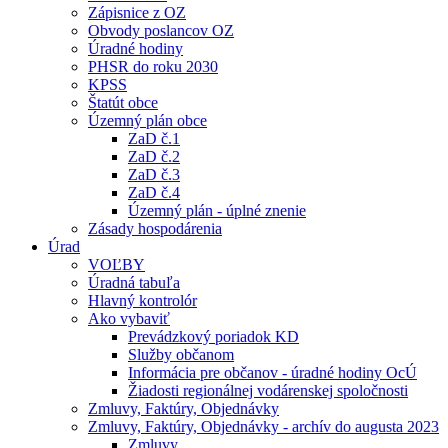
Zápisnice z OZ
Obvody poslancov OZ
Úradné hodiny
PHSR do roku 2030
KPSS
Štatút obce
Územný plán obce
ZaD č.1
ZaD č.2
ZaD č.3
ZaD č.4
Územný plán - úplné znenie
Zásady hospodárenia
Úrad
VOĽBY
Úradná tabuľa
Hlavný kontrolór
Ako vybaviť
Prevádzkový poriadok KD
Služby občanom
Informácia pre občanov - úradné hodiny OcÚ
Žiadosti regionálnej vodárenskej spoločnosti
Zmluvy, Faktúry, Objednávky
Zmluvy, Faktúry, Objednávky - archív do augusta 2023
Zmluvy