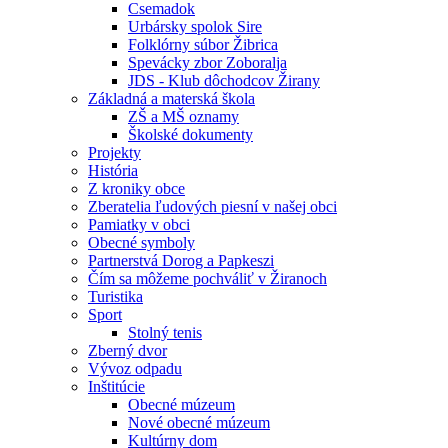
Csemadok
Urbársky spolok Sire
Folklórny súbor Žibrica
Spevácky zbor Zoboralja
JDS - Klub dôchodcov Žirany
Základná a materská škola
ZŠ a MŠ oznamy
Školské dokumenty
Projekty
História
Z kroniky obce
Zberatelia ľudových piesní v našej obci
Pamiatky v obci
Obecné symboly
Partnerstvá Dorog a Papkeszi
Čím sa môžeme pochváliť v Žiranoch
Turistika
Sport
Stolný tenis
Zberný dvor
Vývoz odpadu
Inštitúcie
Obecné múzeum
Nové obecné múzeum
Kultúrny dom