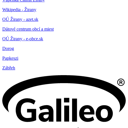
Wikipedia - Žirany
OÚ Žirany - azet.sk
Dátové centrum obcí a miest
OÚ Žirany - e-obce.sk
Dorog
Papkeszi
Zábřeh