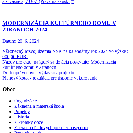
a súčasne aj ZUoZ (Práca na skúšku)"
MODERNIZÁCIA KULTÚRNEHO DOMU V
ŽIRANOCH 2024
Dátum:
20. 6. 2024
Všeobecný rozvoj územia NSK na kalendárny rok 2024 vo výške 5
000,00 EUR.
Názov projektu, na ktorý sa dotácia poskytuje: Modernizácia
kultúrneho domu v Žiranoch
Druh oprávnených výdavkov projektu:
Plynový kotol - regulácia pre úsporné vykurovanie
Obec
Organizácie
Základná a materská škola
Projekty
História
Z kroniky obce
Zberatelia ľudových piesní v našej obci
Pamiatky v obci