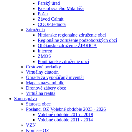
Farský úrad
Kostol svätého Mikuláša
Pošta
Závod Calmit
COOP Jednota
Združenia
Nitrianske regionálne združenie obcí
Regionálne združenie podzoborských obcí
Občianske združenie ŽIBRICA
Interreg
ZMOS
Ponitrianske združenie obcí
Cestovné poriadky
Virtuálny cintorín
Úhrada za vypožičaný inventár
Mapa s názvami ulíc
Dronové zábery obce
Virtuálna realita
Samospráva
Starosta obce
Poslanci OZ Volebné obdobie 2023 - 2026
Volebné obdobie 2015 - 2018
Volebné obdobie 2011 - 2014
VZN
Komisie OZ