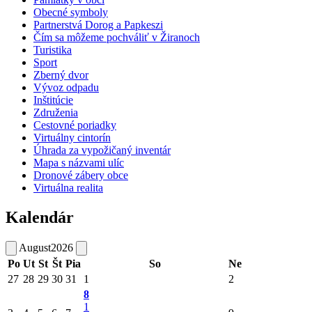
Obecné symboly
Partnerstvá Dorog a Papkeszi
Čím sa môžeme pochváliť v Žiranoch
Turistika
Sport
Zberný dvor
Vývoz odpadu
Inštitúcie
Združenia
Cestovné poriadky
Virtuálny cintorín
Úhrada za vypožičaný inventár
Mapa s názvami ulíc
Dronové zábery obce
Virtuálna realita
Kalendár
August
2026
Po
Ut
St
Št
Pia
So
Ne
27
28
29
30
31
1
2
8
1