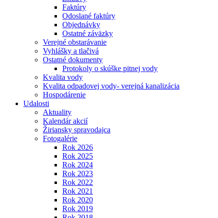
Faktúry
Odoslané faktúry
Objednávky
Ostatné záväzky
Verejné obstarávanie
Vyhlášky a tlačivá
Ostatné dokumenty
Protokoly o skúške pitnej vody
Kvalita vody
Kvalita odpadovej vody- verejná kanalizácia
Hospodárenie
Udalosti
Aktuality
Kalendár akcií
Žiriansky spravodajca
Fotogalérie
Rok 2026
Rok 2025
Rok 2024
Rok 2023
Rok 2022
Rok 2021
Rok 2020
Rok 2019
Rok 2018