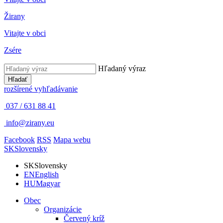
Žirany
Vitajte v obci
Zsére
Hľadaný výraz
Hľadať
rozšírené vyhľadávanie
037 / 631 88 41
info@zirany.eu
Facebook
RSS
Mapa webu
SK
Slovensky
SK
Slovensky
EN
English
HU
Magyar
Obec
Organizácie
Červený kríž