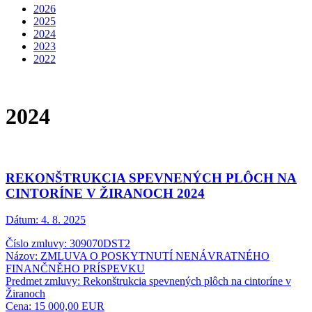
2026
2025
2024
2023
2022
2024
REKONŠTRUKCIA SPEVNENÝCH PLÔCH NA
CINTORÍNE V ŽIRANOCH 2024
Dátum:
4. 8. 2025
Číslo zmluvy: 309070DST2
Názov: ZMLUVA O POSKYTNUTÍ NENÁVRATNÉHO
FINANČNĚHO PRÍSPEVKU
Predmet zmluvy: Rekonštrukcia spevnených plôch na cintoríne v
Žiranoch
Cena: 15 000,00 EUR