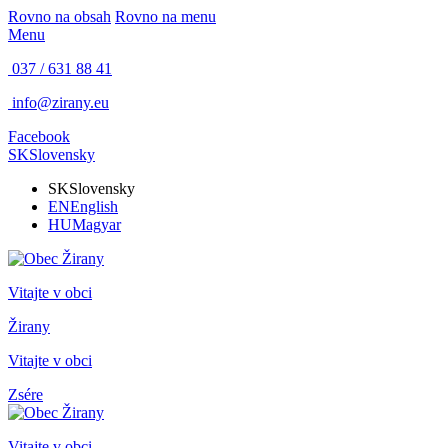
Rovno na obsah
Rovno na menu
Menu
037 / 631 88 41
info@zirany.eu
Facebook
SK
Slovensky
SK
Slovensky
EN
English
HU
Magyar
Vitajte v obci
Žirany
Vitajte v obci
Zsére
Vitajte v obci