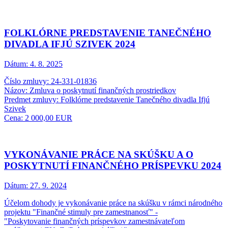
FOLKLÓRNE PREDSTAVENIE TANEČNÉHO
DIVADLA IFJÚ SZIVEK 2024
Dátum:
4. 8. 2025
Číslo zmluvy: 24-331-01836
Názov: Zmluva o poskytnutí finančných prostriedkov
Predmet zmluvy: Folklórne predstavenie Tanečného divadla Ifjú
Szivek
Cena: 2 000,00 EUR
VYKONÁVANIE PRÁCE NA SKÚŠKU A O
POSKYTNUTÍ FINANČNÉHO PRÍSPEVKU 2024
Dátum:
27. 9. 2024
Účelom dohody je vykonávanie práce na skúšku v rámci národného
projektu "Finančné stimuly pre zamestnanosť" -
"Poskytovanie finančných príspevkov zamestnávateľom