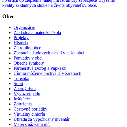
investícií do zlepšenia malej infraštruktúry zabezpečiť zvýšenie
kvality základných služieb a života obyvateľov obce.
Obec
Organizácie
Základná a materská škola
Projekty
História
Z kroniky obce
Zberatelia ľudových piesní v našej obci
Pamiatky v obci
Obecné symboly
Partnerstvá Dorog a Papkeszi
Čím sa môžeme pochváliť v Žiranoch
Turistika
Sport
Zberný dvor
Vývoz odpadu
Inštitúcie
Združenia
Cestovné poriadky
Virtuálny cintorín
Úhrada za vypožičaný inventár
Mapa s názvami ulíc