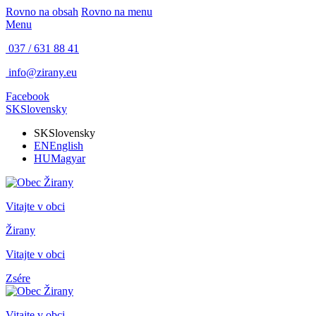
Rovno na obsah
Rovno na menu
Menu
037 / 631 88 41
info@zirany.eu
Facebook
SK
Slovensky
SK
Slovensky
EN
English
HU
Magyar
Vitajte v obci
Žirany
Vitajte v obci
Zsére
Vitajte v obci