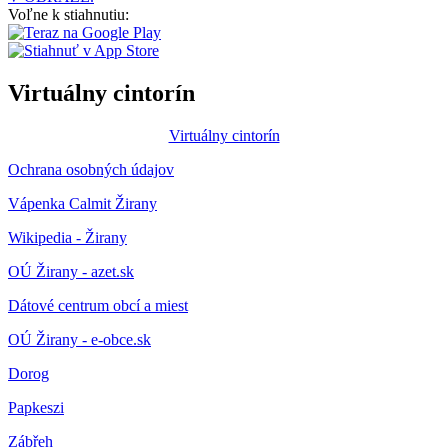
Voľne k stiahnutiu:
Virtuálny cintorín
Virtuálny cintorín
Ochrana osobných údajov
Vápenka Calmit Žirany
Wikipedia - Žirany
OÚ Žirany - azet.sk
Dátové centrum obcí a miest
OÚ Žirany - e-obce.sk
Dorog
Papkeszi
Zábřeh