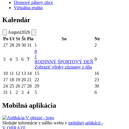
Dronové zábery obce
Virtuálna realita
Kalendár
August
2026
Po
Ut
St
Št
Pia
So
Ne
27
28
29
30
31
1
2
8
1
3
4
5
6
7
9
RODINNÝ ŠPORTOVÝ DEŇ
Zobraziť všetky záznamy z dňa
10
11
12
13
14
15
16
17
18
19
20
21
22
23
24
25
26
27
28
29
30
31
1
2
3
4
5
6
Mobilná aplikácia
Sledujte informácie z nášho webu v
mobilnej aplikácii -
V OBRAZE.