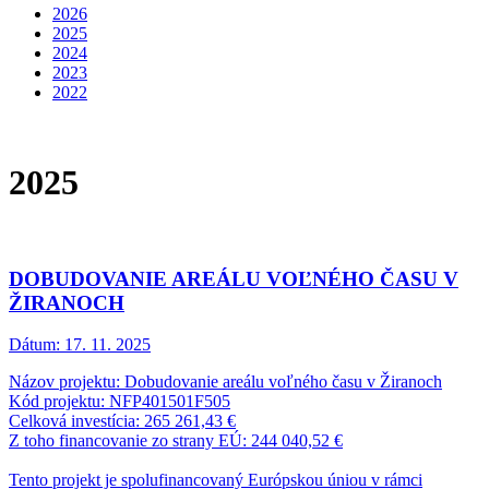
2026
2025
2024
2023
2022
2025
DOBUDOVANIE AREÁLU VOĽNÉHO ČASU V
ŽIRANOCH
Dátum:
17. 11. 2025
Názov projektu: Dobudovanie areálu voľného času v Žiranoch
Kód projektu: NFP401501F505
Celková investícia: 265 261,43 €
Z toho financovanie zo strany EÚ: 244 040,52 €
Tento projekt je spolufinancovaný Európskou úniou v rámci