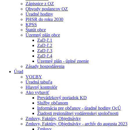
Zápisnice z OZ
Obvody poslancov OZ
Úradné hodiny
PHSR do roku 2030
KPSS
Štatút obce
Územný plán obce
ZaD č.1
ZaD č.2
ZaD č.3
ZaD č.4
Územný plán - úplné znenie
Zásady hospodárenia
Úrad
VOĽBY
Úradná tabuľa
Hlavný kontrolór
Ako vybaviť
Prevádzkový poriadok KD
Služby občanom
Informácia pre občanov - úradné hodiny OcÚ
Žiadosti regionálnej vodárenskej spoločnosti
Zmluvy, Faktúry, Objednávky
Zmluvy, Faktúry, Objednávky - archív do augusta 2023
Zmluvy