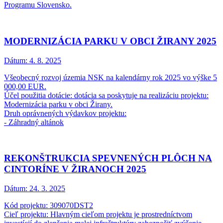
Programu Slovensko.
MODERNIZÁCIA PARKU V OBCI ŽIRANY 2025
Dátum:
4. 8. 2025
Všeobecný rozvoj územia NSK na kalendárny rok 2025 vo výške 5
000,00 EUR.
Účel použitia dotácie: dotácia sa poskytuje na realizáciu projektu:
Modernizácia parku v obci Žirany.
Druh oprávnených výdavkov projektu:
- Záhradný altánok
REKONŠTRUKCIA SPEVNENÝCH PLÔCH NA
CINTORÍNE V ŽIRANOCH 2025
Dátum:
24. 3. 2025
Kód projektu: 309070DST2
Cieľ projektu: Hlavným cieľom projektu je prostredníctvom