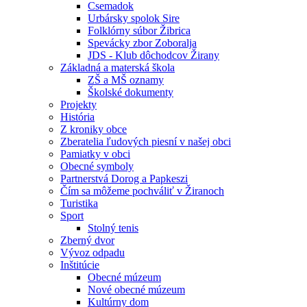
Csemadok
Urbársky spolok Sire
Folklórny súbor Žibrica
Spevácky zbor Zoboralja
JDS - Klub dôchodcov Žirany
Základná a materská škola
ZŠ a MŠ oznamy
Školské dokumenty
Projekty
História
Z kroniky obce
Zberatelia ľudových piesní v našej obci
Pamiatky v obci
Obecné symboly
Partnerstvá Dorog a Papkeszi
Čím sa môžeme pochváliť v Žiranoch
Turistika
Sport
Stolný tenis
Zberný dvor
Vývoz odpadu
Inštitúcie
Obecné múzeum
Nové obecné múzeum
Kultúrny dom