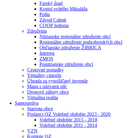
Farský úrad
Kostol svätého Mikuláša
Pošta
Závod Calmit
COOP Jednota
Združenia
Nitrianske regionálne združenie obcí
Regionálne združenie podzoborských obcí
Občianske združenie ŽIBRICA
Interreg
ZMOS
Ponitrianske združenie obcí
Cestovné poriadky
Virtuálny cintorín
Úhrada za vypožičaný inventár
Mapa s názvami ulíc
Dronové zábery obce
Virtuálna realita
Samospráva
Starosta obce
Poslanci OZ Volebné obdobie 2023 - 2026
Volebné obdobie 2015 - 2018
Volebné obdobie 2011 - 2014
VZN
Komisie OZ