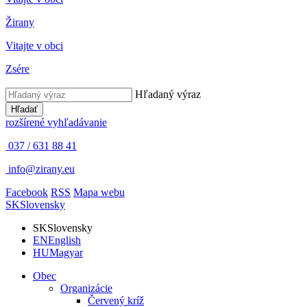
Žirany
Vitajte v obci
Zsére
Hľadaný výraz
Hľadať
rozšírené vyhľadávanie
037 / 631 88 41
info@zirany.eu
Facebook
RSS
Mapa webu
SK
Slovensky
SK
Slovensky
EN
English
HU
Magyar
Obec
Organizácie
Červený kríž