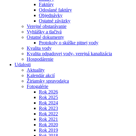
Faktúry
Odoslané faktúry
Objednávky
Ostatné záväzky
Verejné obstarávanie
Vyhlášky a tlačivá
Ostatné dokumenty
Protokoly o skúške pitnej vody
Kvalita vody
Kvalita odpadovej vody- verejná kanalizácia
Hospodárenie
Udalosti
Aktuality
Kalendár akcií
Žiriansky spravodajca
Fotogalérie
Rok 2026
Rok 2025
Rok 2024
Rok 2023
Rok 2022
Rok 2021
Rok 2020
Rok 2019
Rok 2018