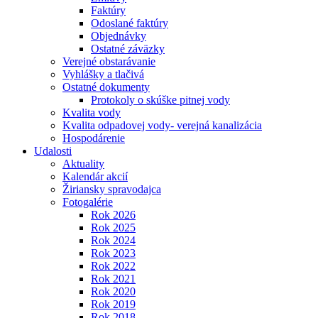
Faktúry
Odoslané faktúry
Objednávky
Ostatné záväzky
Verejné obstarávanie
Vyhlášky a tlačivá
Ostatné dokumenty
Protokoly o skúške pitnej vody
Kvalita vody
Kvalita odpadovej vody- verejná kanalizácia
Hospodárenie
Udalosti
Aktuality
Kalendár akcií
Žiriansky spravodajca
Fotogalérie
Rok 2026
Rok 2025
Rok 2024
Rok 2023
Rok 2022
Rok 2021
Rok 2020
Rok 2019
Rok 2018