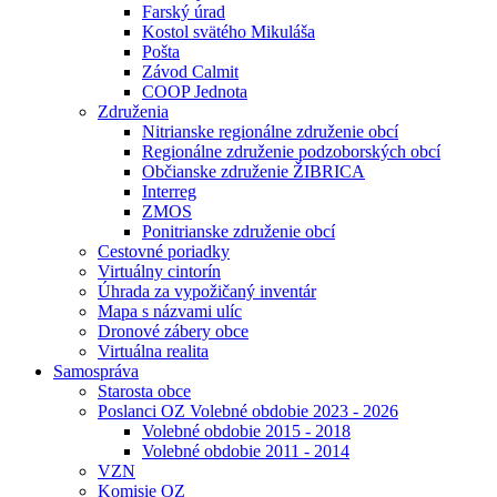
Farský úrad
Kostol svätého Mikuláša
Pošta
Závod Calmit
COOP Jednota
Združenia
Nitrianske regionálne združenie obcí
Regionálne združenie podzoborských obcí
Občianske združenie ŽIBRICA
Interreg
ZMOS
Ponitrianske združenie obcí
Cestovné poriadky
Virtuálny cintorín
Úhrada za vypožičaný inventár
Mapa s názvami ulíc
Dronové zábery obce
Virtuálna realita
Samospráva
Starosta obce
Poslanci OZ Volebné obdobie 2023 - 2026
Volebné obdobie 2015 - 2018
Volebné obdobie 2011 - 2014
VZN
Komisie OZ