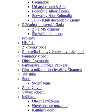
Csemadok
Urbársky spolok Sire
Folklórny súbor Žibrica
Spevácky zbor Zoboralja
JDS - Klub dôchodcov Žirany
Základná a materská škola
ZŠ a MŠ oznamy
Školské dokumenty
Projekty
História
Z kroniky obce
Zberatelia ľudových piesní v našej obci
Pamiatky v obci
Obecné symboly
Partnerstvá Dorog a Papkeszi
Čím sa môžeme pochváliť v Žiranoch
Turistika
Sport
Stolný tenis
Zberný dvor
Vývoz odpadu
Inštitúcie
Obecné múzeum
Nové obecné múzeum
Kultúrny dom