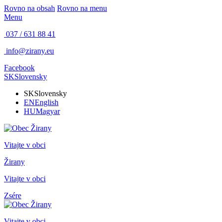
Rovno na obsah
Rovno na menu
Menu
037 / 631 88 41
info@zirany.eu
Facebook
SK
Slovensky
SK
Slovensky
EN
English
HU
Magyar
Vitajte v obci
Žirany
Vitajte v obci
Zsére
Vitajte v obci