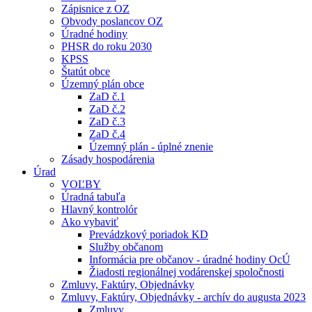
Zápisnice z OZ
Obvody poslancov OZ
Úradné hodiny
PHSR do roku 2030
KPSS
Štatút obce
Územný plán obce
ZaD č.1
ZaD č.2
ZaD č.3
ZaD č.4
Územný plán - úplné znenie
Zásady hospodárenia
Úrad
VOĽBY
Úradná tabuľa
Hlavný kontrolór
Ako vybaviť
Prevádzkový poriadok KD
Služby občanom
Informácia pre občanov - úradné hodiny OcÚ
Žiadosti regionálnej vodárenskej spoločnosti
Zmluvy, Faktúry, Objednávky
Zmluvy, Faktúry, Objednávky - archív do augusta 2023
Zmluvy