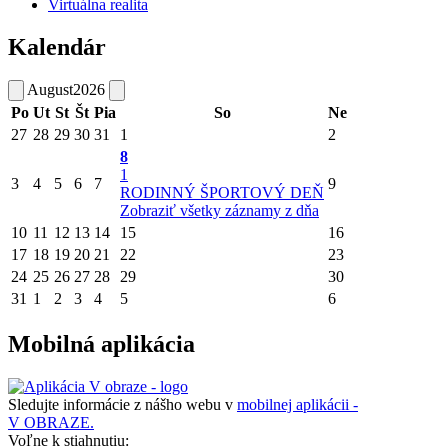
Virtuálna realita
Kalendár
August
2026
Po
Ut
St
Št
Pia
So
Ne
27
28
29
30
31
1
2
8
1
3
4
5
6
7
9
RODINNÝ ŠPORTOVÝ DEŇ
Zobraziť všetky záznamy z dňa
10
11
12
13
14
15
16
17
18
19
20
21
22
23
24
25
26
27
28
29
30
31
1
2
3
4
5
6
Mobilná aplikácia
Sledujte informácie z nášho webu v
mobilnej aplikácii -
V OBRAZE.
Voľne k stiahnutiu: