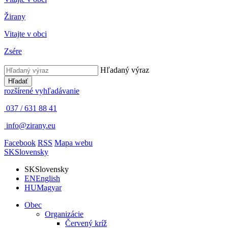
Žirany
Vitajte v obci
Zsére
Hľadaný výraz
Hľadať
rozšírené vyhľadávanie
037 / 631 88 41
info@zirany.eu
Facebook
RSS
Mapa webu
SK
Slovensky
SK
Slovensky
EN
English
HU
Magyar
Obec
Organizácie
Červený kríž