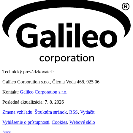
Technický prevádzkovateľ:
Galileo Corporation s.r.o., Čierna Voda 468, 925 06
Kontakt:
Galileo Corporation s.r.o.
Posledná aktualizácia: 7. 8. 2026
Zmena vzhľadu
,
Štruktúra stránok
,
RSS
,
Vytlačiť
Vyhlásenie o prístupnosti
,
Cookies
,
Webové sídlo
hore