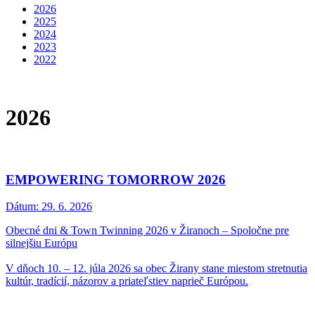
2026
2025
2024
2023
2022
2026
EMPOWERING TOMORROW 2026
Dátum:
29. 6. 2026
Obecné dni & Town Twinning 2026 v Žiranoch – Spoločne pre
silnejšiu Európu
V dňoch 10. – 12. júla 2026 sa obec Žirany stane miestom stretnutia
kultúr, tradícií, názorov a priateľstiev naprieč Európou.