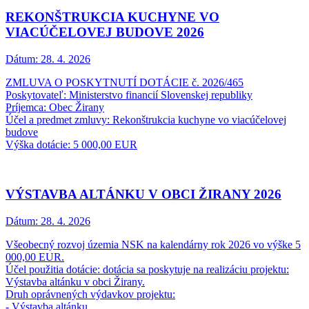
REKONŠTRUKCIA KUCHYNE VO
VIACÚČELOVEJ BUDOVE 2026
Dátum:
28. 4. 2026
ZMLUVA O POSKYTNUTÍ DOTÁCIE č. 2026/465
Poskytovateľ: Ministerstvo financií Slovenskej republiky
Príjemca: Obec Žirany
Účel a predmet zmluvy: Rekonštrukcia kuchyne vo viacúčelovej
budove
Výška dotácie: 5 000,00 EUR
VÝSTAVBA ALTÁNKU V OBCI ŽIRANY 2026
Dátum:
28. 4. 2026
Všeobecný rozvoj územia NSK na kalendárny rok 2026 vo výške 5
000,00 EUR.
Účel použitia dotácie: dotácia sa poskytuje na realizáciu projektu:
Výstavba altánku v obci Žirany.
Druh oprávnených výdavkov projektu:
- Výstavba altánku