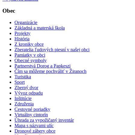
Obec
Organizácie
Základná a materská škola
Projekty
História
Z kroniky obce
Zberatelia ľudových piesní v našej obci
Pamiatky v obci
Obecné symboly
Partnerstvá Dorog a Papkeszi
Čím sa môžeme pochváliť v Žiranoch
Turistika
Sport
Zberný dvor
Vývoz odpadu
Inštitúcie
Združenia
Cestovné poriadky
Virtuálny cintorín
Úhrada za vypožičaný inventár
Mapa s názvami ulíc
Dronové zábery obce