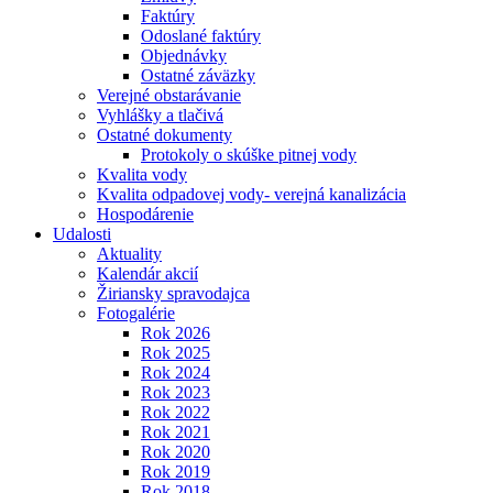
Faktúry
Odoslané faktúry
Objednávky
Ostatné záväzky
Verejné obstarávanie
Vyhlášky a tlačivá
Ostatné dokumenty
Protokoly o skúške pitnej vody
Kvalita vody
Kvalita odpadovej vody- verejná kanalizácia
Hospodárenie
Udalosti
Aktuality
Kalendár akcií
Žiriansky spravodajca
Fotogalérie
Rok 2026
Rok 2025
Rok 2024
Rok 2023
Rok 2022
Rok 2021
Rok 2020
Rok 2019
Rok 2018