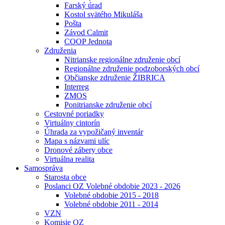
Farský úrad
Kostol svätého Mikuláša
Pošta
Závod Calmit
COOP Jednota
Združenia
Nitrianske regionálne združenie obcí
Regionálne združenie podzoborských obcí
Občianske združenie ŽIBRICA
Interreg
ZMOS
Ponitrianske združenie obcí
Cestovné poriadky
Virtuálny cintorín
Úhrada za vypožičaný inventár
Mapa s názvami ulíc
Dronové zábery obce
Virtuálna realita
Samospráva
Starosta obce
Poslanci OZ Volebné obdobie 2023 - 2026
Volebné obdobie 2015 - 2018
Volebné obdobie 2011 - 2014
VZN
Komisie OZ