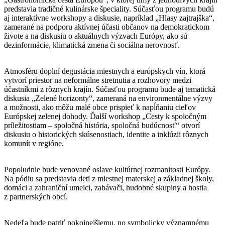
predstavia tradičné kulinárske špeciality. Súčasťou programu budú
aj interaktívne workshopy a diskusie, napríklad „Hlasy zajtrajška“,
zamerané na podporu aktívnej účasti občanov na demokratickom
živote a na diskusiu o aktuálnych výzvach Európy, ako sú
dezinformácie, klimatická zmena či sociálna nerovnosť.
Atmosféru doplní degustácia miestnych a európskych vín, ktorá
vytvorí priestor na neformálne stretnutia a rozhovory medzi
účastníkmi z rôznych krajín. Súčasťou programu bude aj tematická
diskusia „Zelené horizonty“, zameraná na environmentálne výzvy
a možnosti, ako môžu malé obce prispieť k napĺňaniu cieľov
Európskej zelenej dohody. Ďalší workshop „Cesty k spoločným
príležitostiam – spoločná história, spoločná budúcnosť“ otvorí
diskusiu o historických skúsenostiach, identite a inklúzii rôznych
komunít v regióne.
Popoludnie bude venované oslave kultúrnej rozmanitosti Európy.
Na pódiu sa predstavia deti z miestnej materskej a základnej školy,
domáci a zahraniční umelci, zabávači, hudobné skupiny a hostia
z partnerských obcí.
Nedeľa bude patriť pokojnejšiemu, no symbolicky významnému