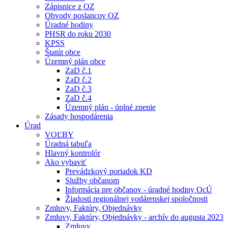
Zápisnice z OZ
Obvody poslancov OZ
Úradné hodiny
PHSR do roku 2030
KPSS
Štatút obce
Územný plán obce
ZaD č.1
ZaD č.2
ZaD č.3
ZaD č.4
Územný plán - úplné znenie
Zásady hospodárenia
Úrad
VOĽBY
Úradná tabuľa
Hlavný kontrolór
Ako vybaviť
Prevádzkový poriadok KD
Služby občanom
Informácia pre občanov - úradné hodiny OcÚ
Žiadosti regionálnej vodárenskej spoločnosti
Zmluvy, Faktúry, Objednávky
Zmluvy, Faktúry, Objednávky - archív do augusta 2023
Zmluvy