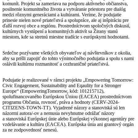
komunít. Projekt sa zameriava na podporu aktívneho občianstva,
posilnenie komunitného života a vytváranie priestoru pre dialóg
medzi rôznymi generáciami a kultúrami. Veríme, že podujatie
prinesie nielen nové priateľstvá a spolupráce, ale aj inšpiráciu pre
ďalší rozvoj obce a regiónu. Prostredníctvom spoločných diskusií,
kultúrnych vystúpení a komunitných aktivít sa Žirany stanú
miestom, kde sa stretnú miestne tradície s európskymi hodnotami.
Srdečne pozývame všetkých obyvateľov aj návštevníkov z okolia,
aby sa prišli zapojiť do tohto výnimočného podujatia a spolu s nami
oslávili kultúrnu rozmanitosť a cezhraničné priateľstvá.
Podujatie je realizované v rámci projektu „Empowering Tomorrow:
Civic Engagement, Sustainability and Eqaulity for a Stronger
Europe“ (EmpoweringTomorrow, kód: 101215712),
spolufinancovaného Európskou Úniou (EACEA) prostredníctvom
programu Občania, rovnosť, práva a hodnoty (CERV-2024-
CITIZENS-TOWN-TT). Vyjadrené názory a stanoviská sú len
názormi autora/-ov a nemusia nevyhnutne odrážať názory
a stanoviská Európskej únie alebo Európskej výkonnej agentúry pre
vzdelávanie a kultúru (EACEA). Európska únia ani grantový orgán
za ne zodpovednosť nenesú.