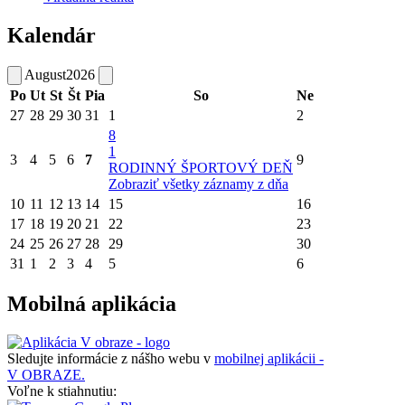
Kalendár
August
2026
Po
Ut
St
Št
Pia
So
Ne
27
28
29
30
31
1
2
8
1
3
4
5
6
7
9
RODINNÝ ŠPORTOVÝ DEŇ
Zobraziť všetky záznamy z dňa
10
11
12
13
14
15
16
17
18
19
20
21
22
23
24
25
26
27
28
29
30
31
1
2
3
4
5
6
Mobilná aplikácia
Sledujte informácie z nášho webu v
mobilnej aplikácii -
V OBRAZE.
Voľne k stiahnutiu: