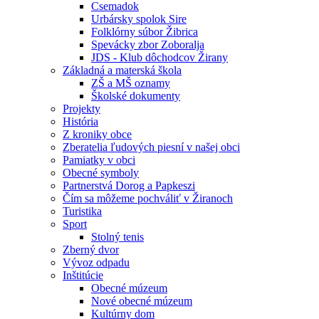
Csemadok
Urbársky spolok Sire
Folklórny súbor Žibrica
Spevácky zbor Zoboralja
JDS - Klub dôchodcov Žirany
Základná a materská škola
ZŠ a MŠ oznamy
Školské dokumenty
Projekty
História
Z kroniky obce
Zberatelia ľudových piesní v našej obci
Pamiatky v obci
Obecné symboly
Partnerstvá Dorog a Papkeszi
Čím sa môžeme pochváliť v Žiranoch
Turistika
Sport
Stolný tenis
Zberný dvor
Vývoz odpadu
Inštitúcie
Obecné múzeum
Nové obecné múzeum
Kultúrny dom