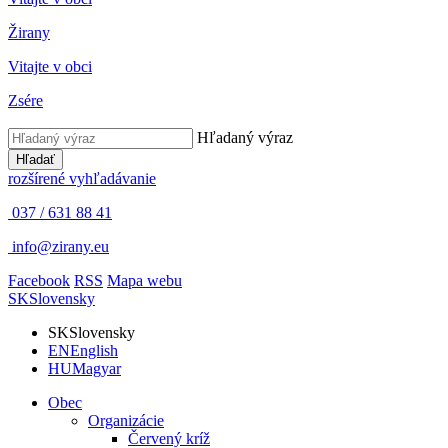
Žirany
Vitajte v obci
Zsére
Hľadaný výraz
Hľadať
rozšírené vyhľadávanie
037 / 631 88 41
info@zirany.eu
Facebook
RSS
Mapa webu
SK
Slovensky
SK
Slovensky
EN
English
HU
Magyar
Obec
Organizácie
Červený kríž