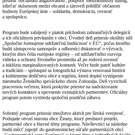
posilniť občiansku angažovanosť, podporiť medzikultúrny dialóg,
zdieľať skúsenosti medzi obcami a zároveň priblížiť občanom
hodnoty Európskej únie – solidaritu, demokraciu, rovnosť
a spoluprácu.
Program bude zahájený v piatok príchodom zahraničných delegácií
a ich oficiálnym privítaním v obci. Úvodný deň prinesie okrúhly stôl
„Spoločne formujeme udržateľnú budúcnosť v EÚ“, počas ktorého
budú zástupcovia samospráv a odborníci diskutovať o výzvach,
ktorým dnes čelia európske regióny – od udržateľného rozvoja
vidieka a ochrany životného prostredia až po rodovú rovnosť
a inklúziu marginalizovaných komunít. Večer bude patriť kultúre
a tradíciám – sprístupní sa fotografická výstava venovaná histórii
a kultúrnemu dedičstvu obce a regiónu, ktorú doplní vystúpenie
miestneho Ženského speváckeho zboru Zoboralja. Deň vyvrcholí
pracovnou večerou, ktorá poskytne priestor na nadväzovanie
nových kontaktov a upevnenie existujúcich partnerstiev. Oficiálny
program potom vystrieda spoločná pouličná zábava.
Sobotný program prinesie množstvo aktivít pre širokú verejnosť.
Podujatie otvorí starosta obce Žirany, ktorý predstaví projekt,
partnerské obce a hlavné témy programu. Návštevníci sa následne
budú môcť zapojiť do gastronomickej súťaže partnerských obcí
„Gastronomická cesta Európou“, v ktorej tímy z jednotlivých krajín