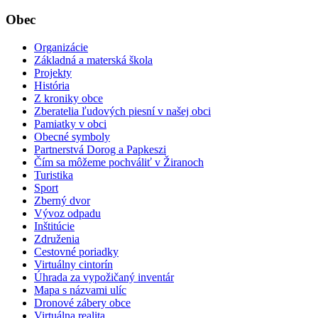
Obec
Organizácie
Základná a materská škola
Projekty
História
Z kroniky obce
Zberatelia ľudových piesní v našej obci
Pamiatky v obci
Obecné symboly
Partnerstvá Dorog a Papkeszi
Čím sa môžeme pochváliť v Žiranoch
Turistika
Sport
Zberný dvor
Vývoz odpadu
Inštitúcie
Združenia
Cestovné poriadky
Virtuálny cintorín
Úhrada za vypožičaný inventár
Mapa s názvami ulíc
Dronové zábery obce
Virtuálna realita