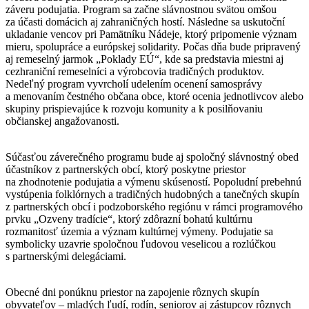
záveru podujatia. Program sa začne slávnostnou svätou omšou
za účasti domácich aj zahraničných hostí. Následne sa uskutoční
ukladanie vencov pri Pamätníku Nádeje, ktorý pripomenie význam
mieru, spolupráce a európskej solidarity. Počas dňa bude pripravený
aj remeselný jarmok „Poklady EÚ“, kde sa predstavia miestni aj
cezhraniční remeselníci a výrobcovia tradičných produktov.
Nedeľný program vyvrcholí udelením ocenení samosprávy
a menovaním čestného občana obce, ktoré ocenia jednotlivcov alebo
skupiny prispievajúce k rozvoju komunity a k posilňovaniu
občianskej angažovanosti.
Súčasťou záverečného programu bude aj spoločný slávnostný obed
účastníkov z partnerských obcí, ktorý poskytne priestor
na zhodnotenie podujatia a výmenu skúseností. Popoludní prebehnú
vystúpenia folklórnych a tradičných hudobných a tanečných skupín
z partnerských obcí i podzoborského regiónu v rámci programového
prvku „Ozveny tradície“, ktorý zdôrazní bohatú kultúrnu
rozmanitosť územia a význam kultúrnej výmeny. Podujatie sa
symbolicky uzavrie spoločnou ľudovou veselicou a rozlúčkou
s partnerskými delegáciami.
Obecné dni ponúknu priestor na zapojenie rôznych skupín
obyvateľov – mladých ľudí, rodín, seniorov aj zástupcov rôznych