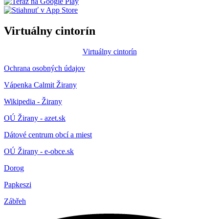
Virtuálny cintorín
Virtuálny cintorín
Ochrana osobných údajov
Vápenka Calmit Žirany
Wikipedia - Žirany
OÚ Žirany - azet.sk
Dátové centrum obcí a miest
OÚ Žirany - e-obce.sk
Dorog
Papkeszi
Zábřeh