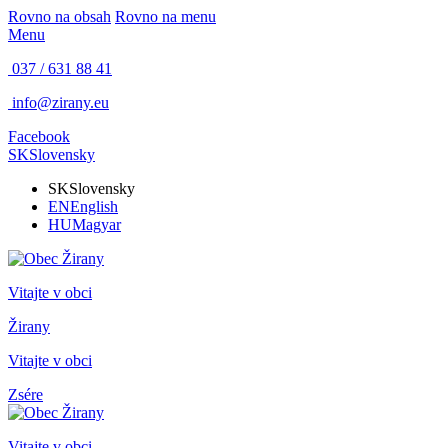
Rovno na obsah
Rovno na menu
Menu
037 / 631 88 41
info@zirany.eu
Facebook
SK
Slovensky
SK
Slovensky
EN
English
HU
Magyar
Vitajte v obci
Žirany
Vitajte v obci
Zsére
Vitajte v obci