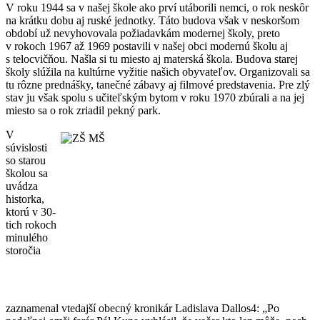
V roku 1944 sa v našej škole ako prví utáborili nemci, o rok neskôr
na krátku dobu aj ruské jednotky. Táto budova však v neskoršom
období už nevyhovovala požiadavkám modernej školy, preto
v rokoch 1967 až 1969 postavili v našej obci modernú školu aj
s telocvičňou. Našla si tu miesto aj materská škola. Budova starej
školy slúžila na kultúrne vyžitie našich obyvateľov. Organizovali sa
tu rôzne prednášky, tanečné zábavy aj filmové predstavenia. Pre zlý
stav ju však spolu s učiteľským bytom v roku 1970 zbúrali a na jej
miesto sa o rok zriadil pekný park.
V
súvislosti
so starou
školou sa
uvádza
historka,
ktorú v 30-
tich rokoch
minulého
storočia
zaznamenal vtedajší obecný kronikár Ladislava Dallos4: „Po