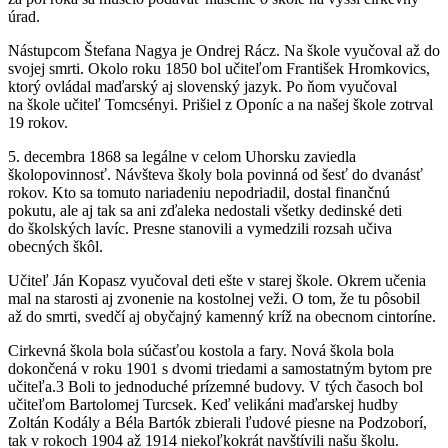
úrad.
Nástupcom Štefana Nagya je Ondrej Rácz. Na škole vyučoval až do
svojej smrti. Okolo roku 1850 bol učiteľom František Hromkovics,
ktorý ovládal maďarský aj slovenský jazyk. Po ňom vyučoval
na škole učiteľ Tomcsényi. Prišiel z Oponíc a na našej škole zotrval
19 rokov.
5. decembra 1868 sa legálne v celom Uhorsku zaviedla
školopovinnosť. Návšteva školy bola povinná od šesť do dvanásť
rokov. Kto sa tomuto nariadeniu nepodriadil, dostal finančnú
pokutu, ale aj tak sa ani zďaleka nedostali všetky dedinské deti
do školských lavíc. Presne stanovili a vymedzili rozsah učiva
obecných škôl.
Učiteľ Ján Kopasz vyučoval deti ešte v starej škole. Okrem učenia
mal na starosti aj zvonenie na kostolnej veži. O tom, že tu pôsobil
až do smrti, svedčí aj obyčajný kamenný kríž na obecnom cintoríne.
Cirkevná škola bola súčasťou kostola a fary. Nová škola bola
dokončená v roku 1901 s dvomi triedami a samostatným bytom pre
učiteľa.3 Boli to jednoduché prízemné budovy. V tých časoch bol
učiteľom Bartolomej Turcsek. Keď velikáni maďarskej hudby
Zoltán Kodály a Béla Bartók zbierali ľudové piesne na Podzoborí,
tak v rokoch 1904 až 1914 niekoľkokrát navštívili našu školu.