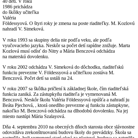
40 detí. V roku
1986 prichádza
do škôlky učiteľka
Valéria
Földessyová. O štyri roky je zmena na poste riaditeľky. M. Kozlovú
nahradí V. Simeková.
V roku 1993 sa skupiny delia nie podľa veku, ale podľa
vyučovacieho jazyka. Neskôr sa počet detí rapídne znižuje. Marta
Kozlová musí odísť do Nitry a Mária Benczová odchádza
na materskú dovolenku.
V roku 2002 odchádza V. Simeková do dôchodku, riaditeľskú
funkciu prevezme V. Földessyová a učiteľkou zostáva M.
Benczová. Počet detí sa ustáli na 24.
V roku 2007 sa škôlka pričlení k základnej škole, čím riaditeľská
funkcia zaniká. Za zástupkyňu riaditeľa je vymenovaná M.
Benczová. Neskôr školu Valéria Földessyová opúšťa a nahradí ju
Beáta Pjechová, , ktorá onedlho prevezme aj funkciu zástupkyne,
nakoľko M. Benczová odchádza na dlhodobú dovolenku. Na jej
miesto nastúpi Mária Szalayová.
Dňa 4. septembra 2010 na obecných dňoch starosta obce slávnostne
odovzdáva zrekonštruovanú budovu školy do prevádzky. Škola sa
zastrešila, boli vymenené staré okná za plastové, budova sa zateplila,