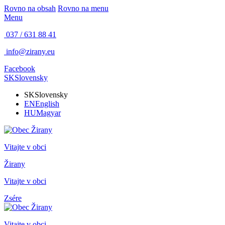
Rovno na obsah
Rovno na menu
Menu
037 / 631 88 41
info@zirany.eu
Facebook
SK
Slovensky
SK
Slovensky
EN
English
HU
Magyar
Vitajte v obci
Žirany
Vitajte v obci
Zsére
Vitajte v obci