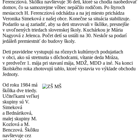
Ferencziová. Škôlku navštevuje 36 detí, ktoré sa chodia naobedovať
domov, čo sa samozrejme vôbec nepáčilo rodičom. Po štyroch
mesiacoch H. Ferencziová odchádza a na jej miesto prichádza
Veronika Simeková z našej obce. Konečne sa situácia stabilizuje.
Podarilo sa aj zariadiť, aby sa deti stravovali v škôlke, presnejšie
v uvoľnených triedach slovenskej školy. Kuchárkou je Mária
Nagyová z Jelenca. Počet detí sa ustáli na 30. Neskôr sa podarí
jedáleň premiestniť do budovy školy.
Deti pravidelne vystupujú na rôznych kultúrnych podujatiach
v obci, ako sú stretnutia s dôchodcami, vítanie deda Mráza,
v predvečer 1. mája pri stavaní mája, MDŽ, MDD a iné. Na konci
školského roka zhotovujú tablo, ktoré vystavia vo výklade obchodu
Jednoty.
Od roku 1984 má
škôlka dve triedy.
Učiteľkami veľkej
skupiny sú V.
Simeková
a Bednáriková,
malej skupiny M.
Kozlová a M.
Benczová. Škôlku
navštevuje cez