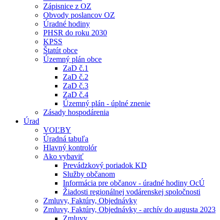
Zápisnice z OZ
Obvody poslancov OZ
Úradné hodiny
PHSR do roku 2030
KPSS
Štatút obce
Územný plán obce
ZaD č.1
ZaD č.2
ZaD č.3
ZaD č.4
Územný plán - úplné znenie
Zásady hospodárenia
Úrad
VOĽBY
Úradná tabuľa
Hlavný kontrolór
Ako vybaviť
Prevádzkový poriadok KD
Služby občanom
Informácia pre občanov - úradné hodiny OcÚ
Žiadosti regionálnej vodárenskej spoločnosti
Zmluvy, Faktúry, Objednávky
Zmluvy, Faktúry, Objednávky - archív do augusta 2023
Zmluvy