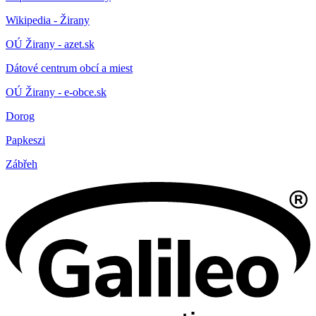
Wikipedia - Žirany
OÚ Žirany - azet.sk
Dátové centrum obcí a miest
OÚ Žirany - e-obce.sk
Dorog
Papkeszi
Zábřeh