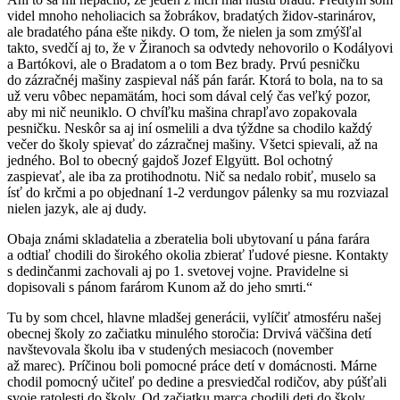
videl mnoho neholiacich sa žobrákov, bradatých židov-starinárov,
ale bradatého pána ešte nikdy. O tom, že nielen ja som zmýšľal
takto, svedčí aj to, že v Žiranoch sa odvtedy nehovorilo o Kodályovi
a Bartókovi, ale o Bradatom a o tom Bez brady. Prvú pesničku
do zázračnéj mašiny zaspieval náš pán farár. Ktorá to bola, na to sa
už veru vôbec nepamätám, hoci som dával celý čas veľký pozor,
aby mi nič neuniklo. O chvíľku mašina chrapľavo zopakovala
pesničku. Neskôr sa aj iní osmelili a dva týždne sa chodilo každý
večer do školy spievať do zázračnej mašiny. Všetci spievali, až na
jedného. Bol to obecný gajdoš Jozef Elgyütt. Bol ochotný
zaspievať, ale iba za protihodnotu. Nič sa nedalo robiť, muselo sa
ísť do krčmi a po objednaní 1-2 verdungov pálenky sa mu rozviazal
nielen jazyk, ale aj dudy.
Obaja známi skladatelia a zberatelia boli ubytovaní u pána farára
a odtiaľ chodili do širokého okolia zbierať ľudové piesne. Kontakty
s dedinčanmi zachovali aj po 1. svetovej vojne. Pravidelne si
dopisovali s pánom farárom Kunom až do jeho smrti.“
Tu by som chcel, hlavne mladšej generácii, vylíčiť atmosféru našej
obecnej školy zo začiatku minulého storočia: Drvivá väčšina detí
navštevovala školu iba v studených mesiacoch (november
až marec). Príčinou boli pomocné práce detí v domácnosti. Márne
chodil pomocný učiteľ po dedine a presviedčal rodičov, aby púšťali
svoje ratolesti do školy. Od začiatku marca chodili deti do školy