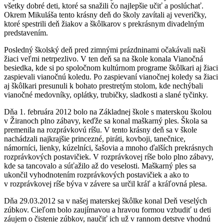
všetky dobré deti, ktoré sa snažili čo najlepšie učiť a poslúchať.
Okrem Mikuláša tento krásny deň do školy zavítali aj veveričky,
ktoré spestrili deň žiakov a škôlkarov s prekrásnym divadelným
predstavením.
Posledný školský deň pred zimnými prázdninami očakávali naši
žiaci veľmi netrpezlivo. V ten deň sa na škole konala Vianočná
besiedka, kde si po spoločnom kultúrnom programe škôlkari aj žiaci
zaspievali vianočnú koledu. Po zaspievaní vianočnej koledy sa žiaci
aj škôlkari presunuli k bohato prestretým stolom, kde nechýbali
vianočné medovníky, oplátky, trubičky, sladkosti a slané tyčinky.
Dňa 1. februára 2012 bolo na Základnej škole s materskou školou
v Žiranoch plno zábavy, keďže sa konal maškarný ples. Škola sa
premenila na rozprávkovú ríšu. V tento krásny deň sa v škole
nachádzali najkrajšie princezné, piráti, kovboji, tanečnice,
námorníci, lienky, kúzelníci, šašovia a mnoho ďalších prekrásnych
rozprávkových postavičiek. V rozprávkovej ríše bolo plno zábavy,
kde sa tancovalo a súťažilo až do veselosti. Maškarný ples sa
ukončil vyhodnotením rozprávkových postavičiek a ako to
v rozprávkovej ríše býva v závere sa určil kráľ a kráľovná plesa.
Dňa 29.03.2012 sa v našej materskej škôlke konal Deň veselých
zúbkov. Cieľom bolo zaujímavou a hravou formou vzbudiť u deti
záujem o čistenie zúbkov, naučiť ich už v rannom detstve vhodnú