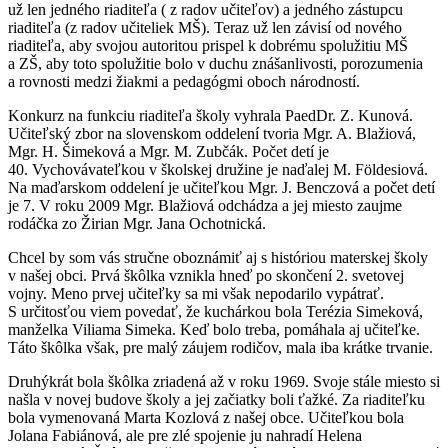
už len jedného riaditeľa ( z radov učiteľov) a jedného zástupcu
riaditeľa (z radov učiteliek MŠ). Teraz už len závisí od nového
riaditeľa, aby svojou autoritou prispel k dobrému spolužitiu MŠ
a ZŠ, aby toto spolužitie bolo v duchu znášanlivosti, porozumenia
a rovnosti medzi žiakmi a pedagógmi oboch národností.
Konkurz na funkciu riaditeľa školy vyhrala PaedDr. Z. Kunová.
Učiteľský zbor na slovenskom oddelení tvoria Mgr. A. Blažiová,
Mgr. H. Šimeková a Mgr. M. Zubčák. Počet detí je
40. Vychovávateľkou v školskej družine je naďalej M. Földesiová.
Na maďarskom oddelení je učiteľkou Mgr. J. Benczová a počet detí
je 7. V roku 2009 Mgr. Blažiová odchádza a jej miesto zaujme
rodáčka zo Žirian Mgr. Jana Ochotnická.
Chcel by som vás stručne oboznámiť aj s históriou materskej školy
v našej obci. Prvá škôlka vznikla hneď po skončení 2. svetovej
vojny. Meno prvej učiteľky sa mi však nepodarilo vypátrať.
S určitosťou viem povedať, že kuchárkou bola Terézia Simeková,
manželka Viliama Simeka. Keď bolo treba, pomáhala aj učiteľke.
Táto škôlka však, pre malý záujem rodičov, mala iba krátke trvanie.
Druhýkrát bola škôlka zriadená až v roku 1969. Svoje stále miesto si
našla v novej budove školy a jej začiatky boli ťažké. Za riaditeľku
bola vymenovaná Marta Kozlová z našej obce. Učiteľkou bola
Jolana Fabiánová, ale pre zlé spojenie ju nahradí Helena