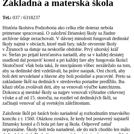
Základná a materská škola
Tel.:
037 / 6318237
História školstva Podzoboria ako celku ešte doteraz nebola
primerane spracovaná. O založení žirianskej školy sa žiadne
archívne údaje nezachovali. V dávnej minulosti fungovali dedinské
školy najmä v obciach, ktoré mali fary, takže otvorenie školy
v Žiranoch sa datuje na neskoršie obdobie. Prvý uhorský kráľ
sv. Štefan po prijatí kresťanstva nariadil, aby sa v každej desiatej
usadlosti dal postaviť kostol a pri každej fare aby fungovala škola1
Skutočnosť však bola taká, že mocipánom vôbec nezáležalo na tom,
aby sa dedinské deti vzdelávali, ba práve naopak. Oni chceli, aby
boli deti nevzdelané a hlavne aby boli poslušné a pracovité. Preto sa
zakladanie škôl na dedinách v stredoveku poriadne predĺžilo. Iba
kňazi občas zvolávali deti, aby sa venovali výučbe katechizmu.
Dokonca aj mestské školy sa najprv venovali výhradne cirkevnej
výuke a až od 15. storočia, na rozdiel od dedinských škôl, sa
začínajú venovať už aj svetským záležitostiam.
Založenie škôl pri farách bolo nariadené aj rozhodnutím trnavského
koncilu z r. 1560. Otázkou zostáva, že kedy bol postavený najstarší
žiriansky kostol a či bola pri fare aj škola. Odpoveď zatiaľ
nepoznáme. Školy boli teda nariadené, ale do nich chodilo len málo