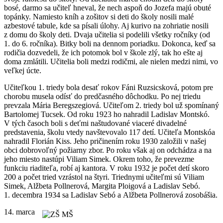
bosé, darmo sa učiteľ hneval, že nech aspoň do Jozefa majú obuté
topánky. Namiesto kníh a zošitov si deti do školy nosili malé
azbestové tabule, kde sa písali úlohy. Aj kurivo na zohriatie nosili
z domu do školy deti. Dvaja učitelia si podelili všetky ročníky (od
1. do 6. ročníka). Bitky boli na dennom poriadku. Dokonca, keď sa
rodičia dozvedeli, že ich potomok bol v škole zlý, tak ho ešte aj
doma zmlátili. Učitelia boli medzi rodičmi, ale nielen medzi nimi, vo
veľkej úcte.
Učiteľkou 1. triedy bola desať rokov Fáni Ruzsicsková, potom pre
chorobu musela odísť do predčasného dôchodku. Po nej triedu
prevzala Mária Beregszegiová. Učiteľom 2. triedy bol už spomínaný
Bartolomej Tucsek. Od roku 1923 ho nahradil Ladislav Montskó.
V tých časoch boli s deťmi naštudované viaceré divadelné
predstavenia, školu vtedy navštevovalo 117 detí. Učiteľa Montskóa
nahradil Florián Kiss. Jeho pričinením roku 1930 založili v našej
obci dobrovoľný požiarny zbor. Po roku však aj on odchádza a na
jeho miesto nastúpi Viliam Simek. Okrem toho, že prevezme
funkciu riaditeľa, robí aj kantora. V roku 1932 je počet detí skoro
200 a počet tried vzrástol na štyri. Triednymi učiteľmi sú Viliam
Simek, Alžbeta Pollnerová, Margita Ploigová a Ladislav Sebó.
1. decembra 1934 sa Ladislav Sebó a Alžbeta Pollnerová zosobášia.
14. marca