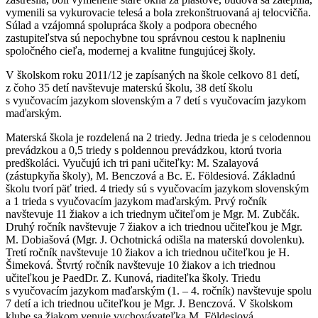
vymenili sa vykurovacie telesá a bola zrekonštruovaná aj telocvičňa.
Súlad a vzájomná spolupráca školy a podpora obecného
zastupiteľstva sú nepochybne tou správnou cestou k naplneniu
spoločného cieľa, modernej a kvalitne fungujúcej školy.
V školskom roku 2011/12 je zapísaných na škole celkovo 81 detí,
z čoho 35 detí navštevuje materskú školu, 38 detí školu
s vyučovacím jazykom slovenským a 7 detí s vyučovacím jazykom
maďarským.
Materská škola je rozdelená na 2 triedy. Jedna trieda je s celodennou
prevádzkou a 0,5 triedy s poldennou prevádzkou, ktorú tvoria
predškoláci. Vyučujú ich tri pani učiteľky: M. Szalayová
(zástupkyňa školy), M. Benczová a Bc. E. Földesiová. Základnú
školu tvorí päť tried. 4 triedy sú s vyučovacím jazykom slovenským
a 1 trieda s vyučovacím jazykom maďarským. Prvý ročník
navštevuje 11 žiakov a ich triednym učiteľom je Mgr. M. Zubčák.
Druhý ročník navštevuje 7 žiakov a ich triednou učiteľkou je Mgr.
M. Dobiašová (Mgr. J. Ochotnická odišla na materskú dovolenku).
Tretí ročník navštevuje 10 žiakov a ich triednou učiteľkou je H.
Šimeková. Štvrtý ročník navštevuje 10 žiakov a ich triednou
učiteľkou je PaedDr. Z. Kunová, riaditeľka školy. Triedu
s vyučovacím jazykom maďarským (1. – 4. ročník) navštevuje spolu
7 detí a ich triednou učiteľkou je Mgr. J. Benczová. V školskom
klube sa žiakom venuje vychovávateľka M. Földesiová.