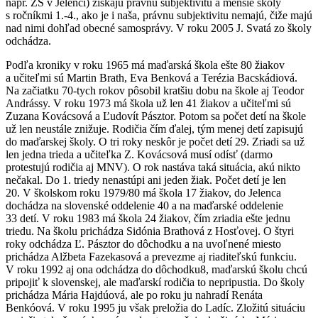
napr. ZŠ v Jelenci) získajú právnu subjektivitu a menšie školy
s ročníkmi 1.-4., ako je i naša, právnu subjektivitu nemajú, čiže majú
nad nimi dohľad obecné samosprávy. V roku 2005 J. Svatá zo školy
odchádza.
Podľa kroniky v roku 1965 má maďarská škola ešte 80 žiakov
a učiteľmi sú Martin Brath, Eva Benková a Terézia Bacskádiová.
Na začiatku 70-tych rokov pôsobil kratšiu dobu na škole aj Teodor
Andrássy. V roku 1973 má škola už len 41 žiakov a učiteľmi sú
Zuzana Kovácsová a Ľudovít Pásztor. Potom sa počet detí na škole
už len neustále znižuje. Rodičia čím ďalej, tým menej detí zapisujú
do maďarskej školy. O tri roky neskôr je počet detí 29. Zriadi sa už
len jedna trieda a učiteľka Z. Kovácsová musí odísť (darmo
protestujú rodičia aj MNV). O rok nastáva taká situácia, akú nikto
nečakal. Do 1. triedy nenastúpi ani jeden žiak. Počet detí je len
20. V školskom roku 1979/80 má škola 17 žiakov, do Jelenca
dochádza na slovenské oddelenie 40 a na maďarské oddelenie
33 detí. V roku 1983 má škola 24 žiakov, čím zriadia ešte jednu
triedu. Na školu prichádza Sidónia Brathová z Hosťovej. O štyri
roky odchádza Ľ. Pásztor do dôchodku a na uvoľnené miesto
prichádza Alžbeta Fazekasová a prevezme aj riaditeľskú funkciu.
V roku 1992 aj ona odchádza do dôchodku8, maďarskú školu chcú
pripojiť k slovenskej, ale maďarskí rodičia to nepripustia. Do školy
prichádza Mária Hajdúová, ale po roku ju nahradí Renáta
Benkóová. V roku 1995 ju však preložia do Ladíc. Zložitú situáciu