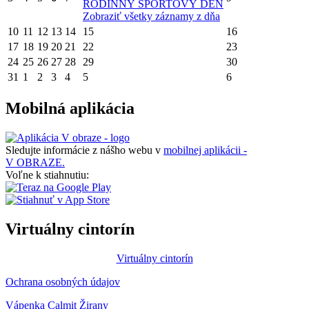
RODINNÝ ŠPORTOVÝ DEŇ
Zobraziť všetky záznamy z dňa
10
11
12
13
14
15
16
17
18
19
20
21
22
23
24
25
26
27
28
29
30
31
1
2
3
4
5
6
Mobilná aplikácia
Sledujte informácie z nášho webu v
mobilnej aplikácii -
V OBRAZE.
Voľne k stiahnutiu:
Virtuálny cintorín
Virtuálny cintorín
Ochrana osobných údajov
Vápenka Calmit Žirany