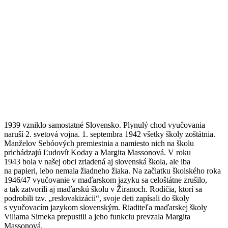
1939 vzniklo samostatné Slovensko. Plynulý chod vyučovania
naruší 2. svetová vojna. 1. septembra 1942 všetky školy zoštátnia.
Manželov Sebóových premiestnia a namiesto nich na školu
prichádzajú Ľudovít Koday a Margita Massonová. V roku
1943 bola v našej obci zriadená aj slovenská škola, ale iba
na papieri, lebo nemala žiadneho žiaka. Na začiatku školského roka
1946/47 vyučovanie v maďarskom jazyku sa celoštátne zrušilo,
a tak zatvorili aj maďarskú školu v Žiranoch. Rodičia, ktorí sa
podrobili tzv. „reslovakizácii“, svoje deti zapísali do školy
s vyučovacím jazykom slovenským. Riaditeľa maďarskej školy
Viliama Simeka prepustili a jeho funkciu prevzala Margita
Massonová.