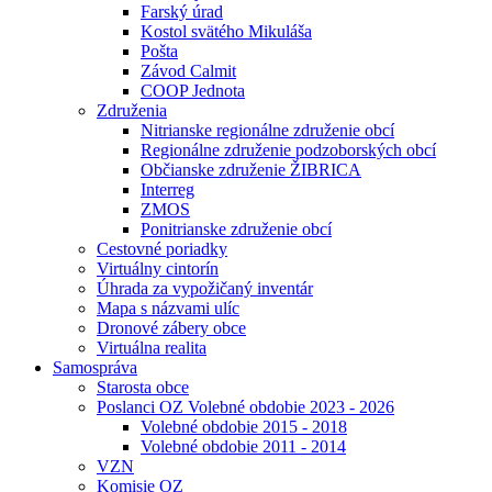
Farský úrad
Kostol svätého Mikuláša
Pošta
Závod Calmit
COOP Jednota
Združenia
Nitrianske regionálne združenie obcí
Regionálne združenie podzoborských obcí
Občianske združenie ŽIBRICA
Interreg
ZMOS
Ponitrianske združenie obcí
Cestovné poriadky
Virtuálny cintorín
Úhrada za vypožičaný inventár
Mapa s názvami ulíc
Dronové zábery obce
Virtuálna realita
Samospráva
Starosta obce
Poslanci OZ Volebné obdobie 2023 - 2026
Volebné obdobie 2015 - 2018
Volebné obdobie 2011 - 2014
VZN
Komisie OZ