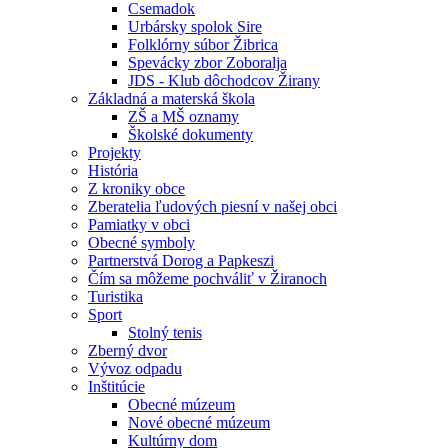
Csemadok
Urbársky spolok Sire
Folklórny súbor Žibrica
Spevácky zbor Zoboralja
JDS - Klub dôchodcov Žirany
Základná a materská škola
ZŠ a MŠ oznamy
Školské dokumenty
Projekty
História
Z kroniky obce
Zberatelia ľudových piesní v našej obci
Pamiatky v obci
Obecné symboly
Partnerstvá Dorog a Papkeszi
Čím sa môžeme pochváliť v Žiranoch
Turistika
Sport
Stolný tenis
Zberný dvor
Vývoz odpadu
Inštitúcie
Obecné múzeum
Nové obecné múzeum
Kultúrny dom