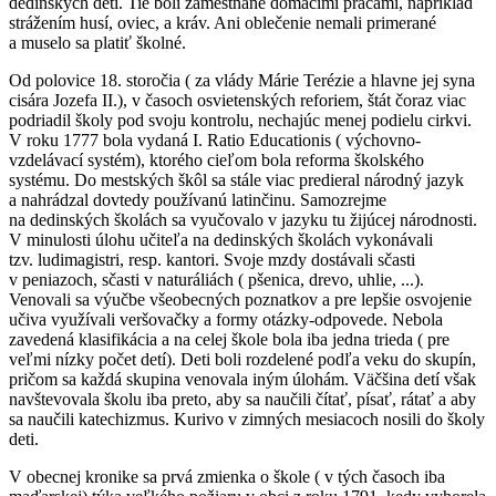
dedinských detí. Tie boli zamestnané domácimi prácami, napríklad
strážením husí, oviec, a kráv. Ani oblečenie nemali primerané
a muselo sa platiť školné.
Od polovice 18. storočia ( za vlády Márie Terézie a hlavne jej syna
cisára Jozefa II.), v časoch osvietenských reforiem, štát čoraz viac
podriadil školy pod svoju kontrolu, nechajúc menej podielu cirkvi.
V roku 1777 bola vydaná I. Ratio Educationis ( výchovno-
vzdelávací systém), ktorého cieľom bola reforma školského
systému. Do mestských škôl sa stále viac predieral národný jazyk
a nahrádzal dovtedy používanú latinčinu. Samozrejme
na dedinských školách sa vyučovalo v jazyku tu žijúcej národnosti.
V minulosti úlohu učiteľa na dedinských školách vykonávali
tzv. ludimagistri, resp. kantori. Svoje mzdy dostávali sčasti
v peniazoch, sčasti v naturáliách ( pšenica, drevo, uhlie, ...).
Venovali sa výučbe všeobecných poznatkov a pre lepšie osvojenie
učiva využívali veršovačky a formy otázky-odpovede. Nebola
zavedená klasifikácia a na celej škole bola iba jedna trieda ( pre
veľmi nízky počet detí). Deti boli rozdelené podľa veku do skupín,
pričom sa každá skupina venovala iným úlohám. Väčšina detí však
navštevovala školu iba preto, aby sa naučili čítať, písať, rátať a aby
sa naučili katechizmus. Kurivo v zimných mesiacoch nosili do školy
deti.
V obecnej kronike sa prvá zmienka o škole ( v tých časoch iba