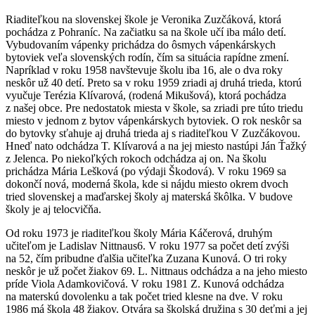
Riaditeľkou na slovenskej škole je Veronika Zuzčáková, ktorá
pochádza z Pohraníc. Na začiatku sa na škole učí iba málo detí.
Vybudovaním vápenky prichádza do ôsmych vápenkárskych
bytoviek veľa slovenských rodín, čím sa situácia rapídne zmení.
Napríklad v roku 1958 navštevuje školu iba 16, ale o dva roky
neskôr už 40 detí. Preto sa v roku 1959 zriadi aj druhá trieda, ktorú
vyučuje Terézia Klívarová, (rodená Mikušová), ktorá pochádza
z našej obce. Pre nedostatok miesta v škole, sa zriadi pre túto triedu
miesto v jednom z bytov vápenkárskych bytoviek. O rok neskôr sa
do bytovky sťahuje aj druhá trieda aj s riaditeľkou V Zuzčákovou.
Hneď nato odchádza T. Klívarová a na jej miesto nastúpi Ján Ťažký
z Jelenca. Po niekoľkých rokoch odchádza aj on. Na školu
prichádza Mária Lešková (po výdaji Škodová). V roku 1969 sa
dokončí nová, moderná škola, kde si nájdu miesto okrem dvoch
tried slovenskej a maďarskej školy aj materská škôlka. V budove
školy je aj telocvičňa.
Od roku 1973 je riaditeľkou školy Mária Káčerová, druhým
učiteľom je Ladislav Nittnaus6. V roku 1977 sa počet detí zvýši
na 52, čím pribudne ďalšia učiteľka Zuzana Kunová. O tri roky
neskôr je už počet žiakov 69. L. Nittnaus odchádza a na jeho miesto
príde Viola Adamkovičová. V roku 1981 Z. Kunová odchádza
na materskú dovolenku a tak počet tried klesne na dve. V roku
1986 má škola 48 žiakov. Otvára sa školská družina s 30 deťmi a jej