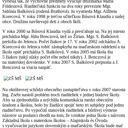
vyriešia tak, že výchovné predmety vyučuje družinárka Mária
Földesiová. Riaditeľskú funkciu na dva roky prevezme Mgr.
Sidónia Balkóová (rodená Brathová). Ju vystrieda Mgr. Alžbeta
Korecová. V roku 1998 je treťou učiteľkou Búsová Klaudia z našej
obce. Družinu navštevujú deti z oboch škôl.
V roku 2000 sa Búsová Klaudia vydá a presťahuje sa. Na jej miesto
prichádza Mgr. Júlia Benczová, tiež zo Žirian. Mgr. S. Balkóovú
preložia do Jelenca. Počet žiakov je 17. V roku 2002 odchádza A.
Korecová do Jelenca robiť zástupkyňu na maďarskom oddelení a na
školu opäť prichádza S. Balkóová. V roku 2005 má škola iba
5 žiakov (taký nízky počet ešte nebol nikdy). J. Benczová je
na materskej dovolenke. V roku 2007 S. Balkóovú prepustia a J.
Benczová sa vracia naspäť.
Na októbrovej schôdzi obecného zastupiteľstva v roku 2007 starosta
Ing. Zsebi nastolí problém troch riaditeliek v jednej budove školy.
Aby sa zjednodušila a urýchlila komunikácia medzi obecným
úradom a školou, bolo by žiadúce spojiť tieto tri subjekty pod jedno
riaditeľstvo. Po vypočutí stanovísk riaditeliek a búrlivej výmene
názorov sa poslanci zhodli na tom, že vznikne jedna škola s názvom
Základná škola s materskou školou – Alapiskola és Óvoda
s vyučovacím jazykom slovenským a maďarským. Škola bude mať