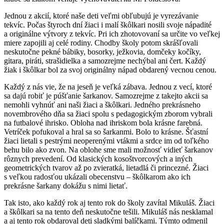
Jednou z akcií, ktoré naše deti veľmi obľubujú je vyrezávanie
tekvíc. Počas štyroch dní žiaci i malí škôlkari nosili svoje nápadité
a originálne výtvory z tekvíc. Pri ich zhotovovaní sa určite vo veľkej
miere zapojili aj celé rodiny. Chodby školy potom skrášľovali
neskutočne pekné bábiky, bosorky, ježkovia, domčeky kočíky,
gitara, piráti, strašidielka a samozrejme nechýbal ani čert. Každý
žiak i škôlkar bol za svoj originálny nápad obdarený vecnou cenou.
Každý z nás vie, že na jeseň je veľká zábava. Jednou z vecí, ktoré
sa dajú robiť je púšťanie šarkanov. Samozrejme z takejto akcii sa
nemohli vyhnúť ani naši žiaci a škôlkari. Jedného prekrásneho
novembrového dňa sa žiaci spolu s pedagogickým zborom vybrali
na futbalové ihrisko. Obloha nad ihriskom bola krásne farebná.
Vetríček pofukoval a hral sa so šarkanmi. Bolo to krásne. Šťastní
žiaci lietali s pestrými neoperenými vtákmi a srdce im od toľkého
behu bilo ako zvon. Na oblohe sme mali možnosť vidieť šarkanov
rôznych prevedení. Od klasických kosoštvorcových a iných
geometrických tvarov až po zvieratká, lietadlá či princezné. Žiaci
s veľkou radosťou ukázali obecenstvu – škôlkarom ako ich
prekrásne šarkany dokážu s nimi lietať.
Tak isto, ako každý rok aj tento rok do školy zavítal Mikuláš. Žiaci
a škôlkari sa na tento deň neskutočne tešili. Mikuláš nás nesklamal
a aj tento rok obdaroval deti sladkými balíčkami. Týmto odmenil