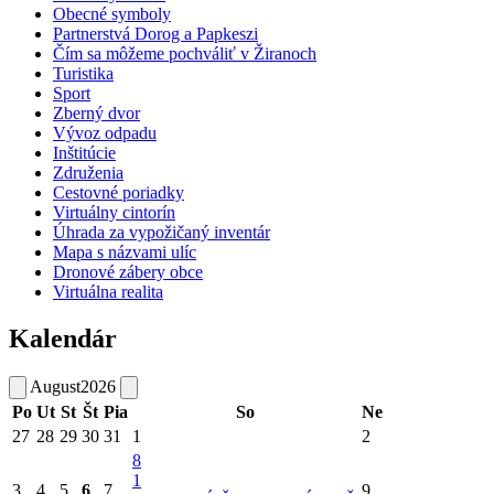
Obecné symboly
Partnerstvá Dorog a Papkeszi
Čím sa môžeme pochváliť v Žiranoch
Turistika
Sport
Zberný dvor
Vývoz odpadu
Inštitúcie
Združenia
Cestovné poriadky
Virtuálny cintorín
Úhrada za vypožičaný inventár
Mapa s názvami ulíc
Dronové zábery obce
Virtuálna realita
Kalendár
August
2026
Po
Ut
St
Št
Pia
So
Ne
27
28
29
30
31
1
2
8
1
3
4
5
6
7
9