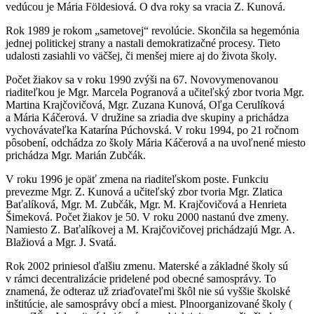
vedúcou je Mária Földesiová. O dva roky sa vracia Z. Kunová.
Rok 1989 je rokom „sametovej“ revolúcie. Skončila sa hegemónia
jednej politickej strany a nastali demokratizačné procesy. Tieto
udalosti zasiahli vo väčšej, či menšej miere aj do života školy.
Počet žiakov sa v roku 1990 zvýši na 67. Novovymenovanou
riaditeľkou je Mgr. Marcela Pogranová a učiteľský zbor tvoria Mgr.
Martina Krajčovičová, Mgr. Zuzana Kunová, Oľga Cerulíková
a Mária Káčerová. V družine sa zriadia dve skupiny a prichádza
vychovávateľka Katarína Púchovská. V roku 1994, po 21 ročnom
pôsobení, odchádza zo školy Mária Káčerová a na uvoľnené miesto
prichádza Mgr. Marián Zubčák.
V roku 1996 je opäť zmena na riaditeľskom poste. Funkciu
prevezme Mgr. Z. Kunová a učiteľský zbor tvoria Mgr. Zlatica
Baťalíková, Mgr. M. Zubčák, Mgr. M. Krajčovičová a Henrieta
Šimeková. Počet žiakov je 50. V roku 2000 nastanú dve zmeny.
Namiesto Z. Baťalíkovej a M. Krajčovičovej prichádzajú Mgr. A.
Blažiová a Mgr. J. Svatá.
Rok 2002 priniesol ďalšiu zmenu. Materské a základné školy sú
v rámci decentralizácie pridelené pod obecné samosprávy. To
znamená, že odteraz už zriaďovateľmi škôl nie sú vyššie školské
inštitúcie, ale samosprávy obcí a miest. Plnoorganizované školy (