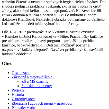
techniku čistenia a utváranie správnych hygienických návykov. Deti
si počas podujatia prakticky vyskúšali, ako si majú správne čistiť
zúbky, akú zubnú kefku a pastu majú používať. Na záver kreslili
zajka - doktora Králička a pozreli si DVD o múdrom zubnom
doktorovi Králičkovi. Nakreslené obrázky boli zaslané do ďalšieho
kola súťaže, kde deti môžu vyhrať hodnotné ceny.
Dňa 18.4. 2012 predškoláci z MŠ Žirany zúčastnili exkurzie
v Krajskej knižnici Karola Kmeťka v Nitre. Pracovníčky knižnice
pre nich pripravili zaujímavý program – prednášku a prehliadku
knižnice, bábkové divadlo... Deti mali možnosť pozrieť si
rozprávkové knižky a leporelá. Na záver prehliadky ešte navštívili
hudobné oddelenie.
Obec
Organizácie
Základná a materská škola
ZŠ a MŠ oznamy
Školské dokumenty
Projekty
História
Z kroniky obce
Zberatelia ľudových piesní v našej obci
Pamiatky v obci