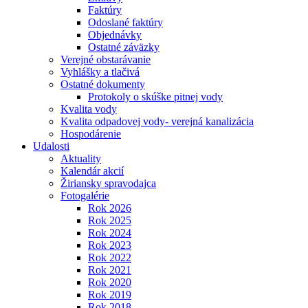
Faktúry
Odoslané faktúry
Objednávky
Ostatné záväzky
Verejné obstarávanie
Vyhlášky a tlačivá
Ostatné dokumenty
Protokoly o skúške pitnej vody
Kvalita vody
Kvalita odpadovej vody- verejná kanalizácia
Hospodárenie
Udalosti
Aktuality
Kalendár akcií
Žiriansky spravodajca
Fotogalérie
Rok 2026
Rok 2025
Rok 2024
Rok 2023
Rok 2022
Rok 2021
Rok 2020
Rok 2019
Rok 2018