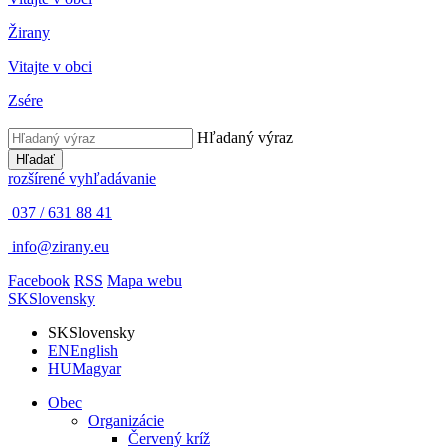
Žirany
Vitajte v obci
Zsére
Hľadaný výraz
Hľadať
rozšírené vyhľadávanie
037 / 631 88 41
info@zirany.eu
Facebook
RSS
Mapa webu
SK
Slovensky
SK
Slovensky
EN
English
HU
Magyar
Obec
Organizácie
Červený kríž