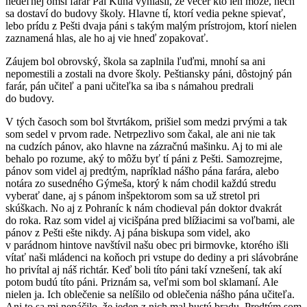
nedeľnej omši farár Pál Kuna vyhlásil, že večer kto len môže, nech
sa dostaví do budovy školy. Hlavne tí, ktorí vedia pekne spievať,
lebo prídu z Pešti dvaja páni s takým malým prístrojom, ktorí nielen
zaznamená hlas, ale ho aj vie hneď zopakovať.
Záujem bol obrovský, škola sa zaplnila ľuďmi, mnohí sa ani
nepomestili a zostali na dvore školy. Peštiansky páni, dôstojný pán
farár, pán učiteľ a pani učiteľka sa iba s námahou predrali
do budovy.
V tých časoch som bol štvrtákom, prišiel som medzi prvými a tak
som sedel v prvom rade. Netrpezlivo som čakal, ale ani nie tak
na cudzích pánov, ako hlavne na zázračnú mašinku. Aj to mi ale
behalo po rozume, aký to môžu byť tí páni z Pešti. Samozrejme,
pánov som videl aj predtým, napríklad nášho pána farára, alebo
notára zo susedného Gýmeša, ktorý k nám chodil každú stredu
vyberať dane, aj s pánom inšpektorom som sa už stretol pri
skúškach. No aj z Pohraníc k nám chodieval pán doktor dvakrát
do roka. Raz som videl aj vicišpána pred blížiacimi sa voľbami, ale
pánov z Pešti ešte nikdy. Aj pána biskupa som videl, ako
v parádnom hintove navštívil našu obec pri birmovke, ktorého išli
vítať naši mládenci na koňoch pri vstupe do dediny a pri slávobráne
ho privítal aj náš richtár. Keď boli títo páni takí vznešení, tak akí
potom budú títo páni. Priznám sa, veľmi som bol sklamaní. Ale
nielen ja. Ich oblečenie sa nelíšilo od oblečenia nášho pána učiteľa.
Ani to sa mi nepáčilo, že jeden z nich mal hustú bradu. Predtým som