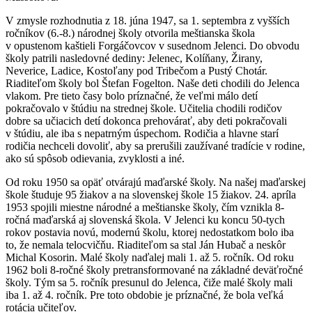
V zmysle rozhodnutia z 18. júna 1947, sa 1. septembra z vyšších
ročníkov (6.-8.) národnej školy otvorila meštianska škola
v opustenom kaštieli Forgáčovcov v susednom Jelenci. Do obvodu
školy patrili nasledovné dediny: Jelenec, Kolíňany, Žirany,
Neverice, Ladice, Kostoľany pod Tribečom a Pustý Chotár.
Riaditeľom školy bol Štefan Fogelton. Naše deti chodili do Jelenca
vlakom. Pre tieto časy bolo príznačné, že veľmi málo detí
pokračovalo v štúdiu na strednej škole. Učitelia chodili rodičov
dobre sa učiacich detí dokonca prehovárať, aby deti pokračovali
v štúdiu, ale iba s nepatrným úspechom. Rodičia a hlavne starí
rodičia nechceli dovoliť, aby sa prerušili zaužívané tradície v rodine,
ako sú spôsob odievania, zvyklosti a iné.
Od roku 1950 sa opäť otvárajú maďarské školy. Na našej maďarskej
škole študuje 95 žiakov a na slovenskej škole 15 žiakov. 24. apríla
1953 spojili miestne národné a meštianske školy, čím vznikla 8-
ročná maďarská aj slovenská škola. V Jelenci ku koncu 50-tych
rokov postavia novú, modernú školu, ktorej nedostatkom bolo iba
to, že nemala telocvičňu. Riaditeľom sa stal Ján Hubač a neskôr
Michal Kosorin. Malé školy naďalej mali 1. až 5. ročník. Od roku
1962 boli 8-ročné školy pretransformované na základné deväťročné
školy. Tým sa 5. ročník presunul do Jelenca, čiže malé školy mali
iba 1. až 4. ročník. Pre toto obdobie je príznačné, že bola veľká
rotácia učiteľov.