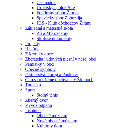
Csemadok
Urbársky spolok Sire
Folklórny súbor Žibrica
Spevácky zbor Zoboralja
JDS - Klub dôchodcov Žirany
Základná a materská škola
ZŠ a MŠ oznamy
Školské dokumenty
Projekty
História
Z kroniky obce
Zberatelia ľudových piesní v našej obci
Pamiatky v obci
Obecné symboly
Partnerstvá Dorog a Papkeszi
Čím sa môžeme pochváliť v Žiranoch
Turistika
Sport
Stolný tenis
Zberný dvor
Vývoz odpadu
Inštitúcie
Obecné múzeum
Nové obecné múzeum
Kultúrny dom