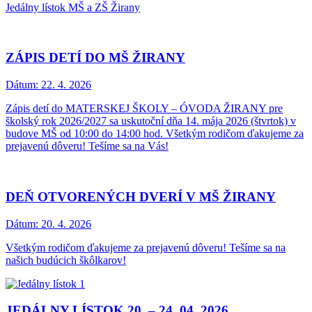
Jedálny lístok MŠ a ZŠ Žirany
ZÁPIS DETÍ DO MŠ ŽIRANY
Dátum:
22. 4. 2026
Zápis detí do MATERSKEJ ŠKOLY – ÓVODA ŽIRANY pre
školský rok 2026/2027 sa uskutoční dňa 14. mája 2026 (štvrtok) v
budove MŠ od 10:00 do 14:00 hod. Všetkým rodičom ďakujeme za
prejavenú dôveru! Tešíme sa na Vás!
DEŇ OTVORENÝCH DVERÍ V MŠ ŽIRANY
Dátum:
20. 4. 2026
Všetkým rodičom ďakujeme za prejavenú dôveru! Tešíme sa na
našich budúcich škôlkarov!
JEDÁLNY LÍSTOK 20. – 24. 04. 2026