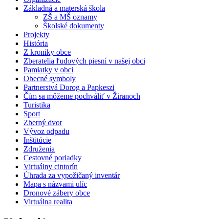
Základná a materská škola
ZŠ a MŠ oznamy
Školské dokumenty
Projekty
História
Z kroniky obce
Zberatelia ľudových piesní v našej obci
Pamiatky v obci
Obecné symboly
Partnerstvá Dorog a Papkeszi
Čím sa môžeme pochváliť v Žiranoch
Turistika
Sport
Zberný dvor
Vývoz odpadu
Inštitúcie
Združenia
Cestovné poriadky
Virtuálny cintorín
Úhrada za vypožičaný inventár
Mapa s názvami ulíc
Dronové zábery obce
Virtuálna realita