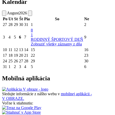
Kalendár
August
2026
Po
Ut
St
Št
Pia
So
Ne
27
28
29
30
31
1
2
8
1
3
4
5
6
7
9
RODINNÝ ŠPORTOVÝ DEŇ
Zobraziť všetky záznamy z dňa
10
11
12
13
14
15
16
17
18
19
20
21
22
23
24
25
26
27
28
29
30
31
1
2
3
4
5
6
Mobilná aplikácia
Sledujte informácie z nášho webu v
mobilnej aplikácii -
V OBRAZE.
Voľne k stiahnutiu: