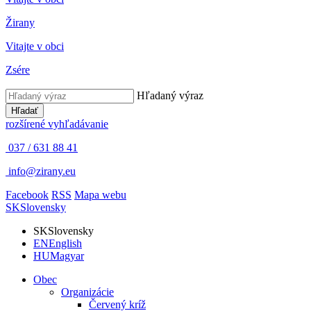
Žirany
Vitajte v obci
Zsére
Hľadaný výraz
Hľadať
rozšírené vyhľadávanie
037 / 631 88 41
info@zirany.eu
Facebook
RSS
Mapa webu
SK
Slovensky
SK
Slovensky
EN
English
HU
Magyar
Obec
Organizácie
Červený kríž