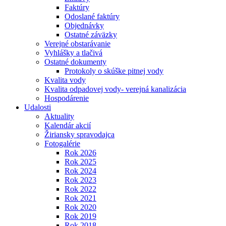
Faktúry
Odoslané faktúry
Objednávky
Ostatné záväzky
Verejné obstarávanie
Vyhlášky a tlačivá
Ostatné dokumenty
Protokoly o skúške pitnej vody
Kvalita vody
Kvalita odpadovej vody- verejná kanalizácia
Hospodárenie
Udalosti
Aktuality
Kalendár akcií
Žiriansky spravodajca
Fotogalérie
Rok 2026
Rok 2025
Rok 2024
Rok 2023
Rok 2022
Rok 2021
Rok 2020
Rok 2019
Rok 2018