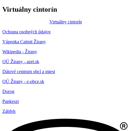
Virtuálny cintorín
Virtuálny cintorín
Ochrana osobných údajov
Vápenka Calmit Žirany
Wikipedia - Žirany
OÚ Žirany - azet.sk
Dátové centrum obcí a miest
OÚ Žirany - e-obce.sk
Dorog
Papkeszi
Zábřeh