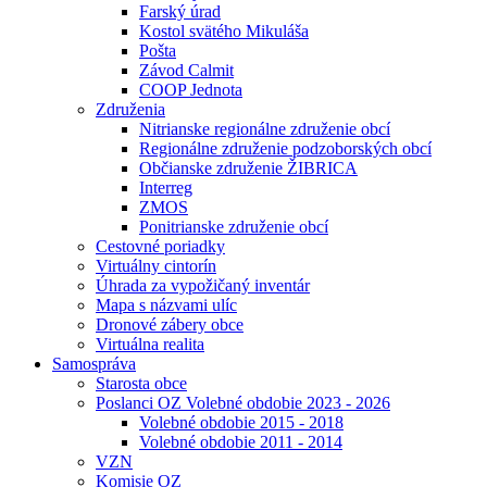
Farský úrad
Kostol svätého Mikuláša
Pošta
Závod Calmit
COOP Jednota
Združenia
Nitrianske regionálne združenie obcí
Regionálne združenie podzoborských obcí
Občianske združenie ŽIBRICA
Interreg
ZMOS
Ponitrianske združenie obcí
Cestovné poriadky
Virtuálny cintorín
Úhrada za vypožičaný inventár
Mapa s názvami ulíc
Dronové zábery obce
Virtuálna realita
Samospráva
Starosta obce
Poslanci OZ Volebné obdobie 2023 - 2026
Volebné obdobie 2015 - 2018
Volebné obdobie 2011 - 2014
VZN
Komisie OZ