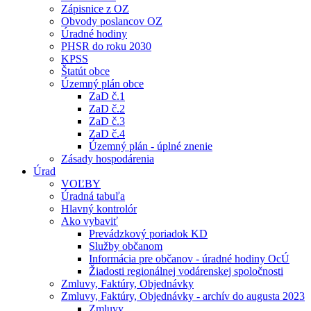
Zápisnice z OZ
Obvody poslancov OZ
Úradné hodiny
PHSR do roku 2030
KPSS
Štatút obce
Územný plán obce
ZaD č.1
ZaD č.2
ZaD č.3
ZaD č.4
Územný plán - úplné znenie
Zásady hospodárenia
Úrad
VOĽBY
Úradná tabuľa
Hlavný kontrolór
Ako vybaviť
Prevádzkový poriadok KD
Služby občanom
Informácia pre občanov - úradné hodiny OcÚ
Žiadosti regionálnej vodárenskej spoločnosti
Zmluvy, Faktúry, Objednávky
Zmluvy, Faktúry, Objednávky - archív do augusta 2023
Zmluvy