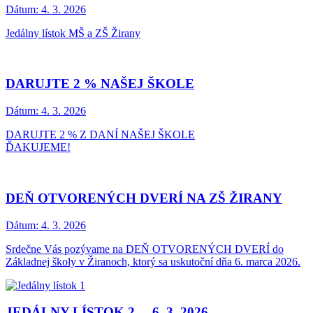
Dátum:
4. 3. 2026
Jedálny lístok MŠ a ZŠ Žirany
DARUJTE 2 % NAŠEJ ŠKOLE
Dátum:
4. 3. 2026
DARUJTE 2 % Z DANÍ NAŠEJ ŠKOLE
ĎAKUJEME!
DEŇ OTVORENÝCH DVERÍ NA ZŠ ŽIRANY
Dátum:
4. 3. 2026
Srdečne Vás pozývame na DEŇ OTVORENÝCH DVERÍ do
Základnej školy v Žiranoch, ktorý sa uskutoční dňa 6. marca 2026.
JEDÁLNY LÍSTOK 2. – 6. 3. 2026