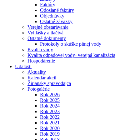
Faktúry
Odoslané faktúry
Objednávky
Ostatné záväzky
Verejné obstarávanie
Vyhlášky a tlačivá
Ostatné dokumenty
Protokoly o skúške pitnej vody
Kvalita vody
Kvalita odpadovej vody- verejná kanalizácia
Hospodárenie
Udalosti
Aktuality
Kalendár akcií
Žiriansky spravodajca
Fotogalérie
Rok 2026
Rok 2025
Rok 2024
Rok 2023
Rok 2022
Rok 2021
Rok 2020
Rok 2019
Rok 2018