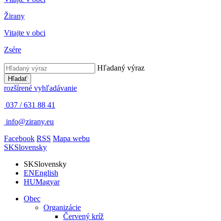
Žirany
Vitajte v obci
Zsére
Hľadaný výraz
Hľadať
rozšírené vyhľadávanie
037 / 631 88 41
info@zirany.eu
Facebook
RSS
Mapa webu
SK
Slovensky
SK
Slovensky
EN
English
HU
Magyar
Obec
Organizácie
Červený kríž