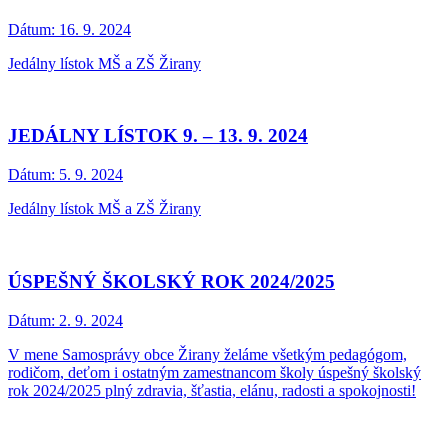
Dátum:
16. 9. 2024
Jedálny lístok MŠ a ZŠ Žirany
JEDÁLNY LÍSTOK 9. – 13. 9. 2024
Dátum:
5. 9. 2024
Jedálny lístok MŠ a ZŠ Žirany
ÚSPEŠNÝ ŠKOLSKÝ ROK 2024/2025
Dátum:
2. 9. 2024
V mene Samosprávy obce Žirany želáme všetkým pedagógom,
rodičom, deťom i ostatným zamestnancom školy úspešný školský
rok 2024/2025 plný zdravia, šťastia, elánu, radosti a spokojnosti!