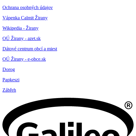
Ochrana osobných údajov
Vápenka Calmit Žirany
Wikipedia - Žirany
OÚ Žirany - azet.sk
Dátové centrum obcí a miest
OÚ Žirany - e-obce.sk
Dorog
Papkeszi
Zábřeh