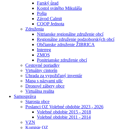
Farský úrad
Kostol svätého Mikuláša
Pošta
Závod Calmit
COOP Jednota
Združenia
Nitrianske regionálne združenie obcí
Regionálne združenie podzoborských obcí
Občianske združenie ŽIBRICA
Interreg
ZMOS
Ponitrianske združenie obcí
Cestovné poriadky
Virtuálny cintorín
Úhrada za vypožičaný inventár
Mapa s názvami ulíc
Dronové zábery obce
Virtuálna realita
Samospráva
Starosta obce
Poslanci OZ Volebné obdobie 2023 - 2026
Volebné obdobie 2015 - 2018
Volebné obdobie 2011 - 2014
VZN
Komisie OZ