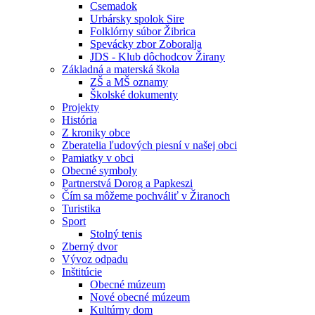
Csemadok
Urbársky spolok Sire
Folklórny súbor Žibrica
Spevácky zbor Zoboralja
JDS - Klub dôchodcov Žirany
Základná a materská škola
ZŠ a MŠ oznamy
Školské dokumenty
Projekty
História
Z kroniky obce
Zberatelia ľudových piesní v našej obci
Pamiatky v obci
Obecné symboly
Partnerstvá Dorog a Papkeszi
Čím sa môžeme pochváliť v Žiranoch
Turistika
Sport
Stolný tenis
Zberný dvor
Vývoz odpadu
Inštitúcie
Obecné múzeum
Nové obecné múzeum
Kultúrny dom