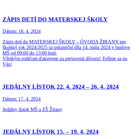
ZÁPIS DETÍ DO MATERSKEJ ŠKOLY
Dátum:
18. 4. 2024
Zápis detí do MATERSKEJ ŠKOLY – ÓVODA ŽIRANY pre
školský rok 2024/2025 sa uskutoční dňa 14. mája 2024 v budove
MŠ od 09:00 do 13:00 hod.
Všetkým rodičom ďakujeme za prejavenú dôveru! Tešíme sa na
Vás!
JEDÁLNY LÍSTOK 22. 4. 2024 – 26. 4. 2024
Dátum:
17. 4. 2024
Jedálny lístok MŠ a ZŠ Žirany
JEDÁLNY LÍSTOK 15. – 19. 4. 2024