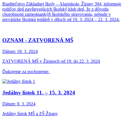
Riaditeľstvo Základnej školy – Alapiskola, Žirany 394, informuje
rodičov detí navštevujúcich školský klub detí, že z dôvodu
chorobnosti zamestnankýň školského stravovania, nebude v
prevádzke školská jedáleň v dňoch od 19. 3. 2024 – 22. 3. 2024.
OZNAM - ZATVORENÁ MŠ
Dátum:
18. 3. 2024
ZATVORENÁ MŠ v Žiranoch od 19. do 22. 3. 2024
Ďakujeme za pochopenie.
Jedálny lístok 11. – 15. 3. 2024
Dátum:
8. 3. 2024
Jedálny lístok MŠ a ZŠ Žirany