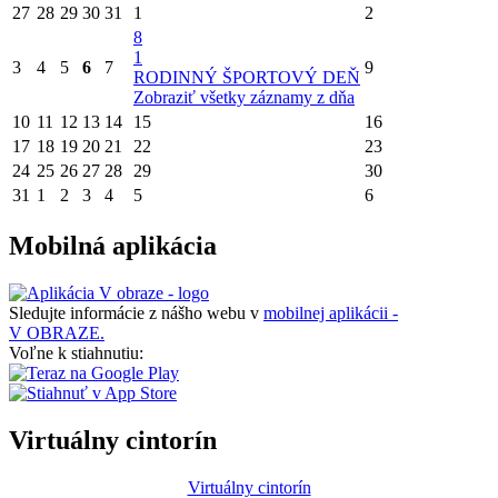
27
28
29
30
31
1
2
8
1
3
4
5
6
7
9
RODINNÝ ŠPORTOVÝ DEŇ
Zobraziť všetky záznamy z dňa
10
11
12
13
14
15
16
17
18
19
20
21
22
23
24
25
26
27
28
29
30
31
1
2
3
4
5
6
Mobilná aplikácia
Sledujte informácie z nášho webu v
mobilnej aplikácii -
V OBRAZE.
Voľne k stiahnutiu:
Virtuálny cintorín
Virtuálny cintorín