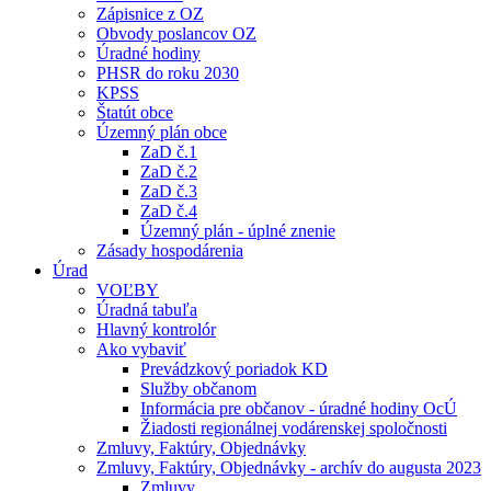
Zápisnice z OZ
Obvody poslancov OZ
Úradné hodiny
PHSR do roku 2030
KPSS
Štatút obce
Územný plán obce
ZaD č.1
ZaD č.2
ZaD č.3
ZaD č.4
Územný plán - úplné znenie
Zásady hospodárenia
Úrad
VOĽBY
Úradná tabuľa
Hlavný kontrolór
Ako vybaviť
Prevádzkový poriadok KD
Služby občanom
Informácia pre občanov - úradné hodiny OcÚ
Žiadosti regionálnej vodárenskej spoločnosti
Zmluvy, Faktúry, Objednávky
Zmluvy, Faktúry, Objednávky - archív do augusta 2023
Zmluvy