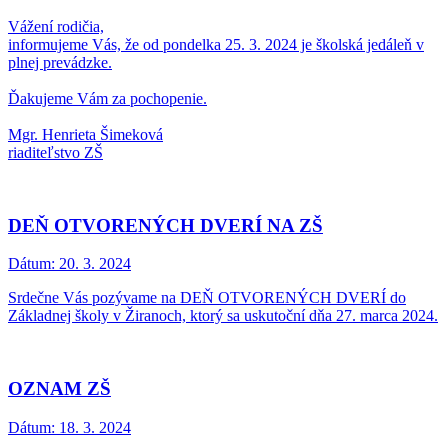
Vážení rodičia,
informujeme Vás, že od pondelka 25. 3. 2024 je školská jedáleň v
plnej prevádzke.
Ďakujeme Vám za pochopenie.
Mgr. Henrieta Šimeková
riaditeľstvo ZŠ
DEŇ OTVORENÝCH DVERÍ NA ZŠ
Dátum:
20. 3. 2024
Srdečne Vás pozývame na DEŇ OTVORENÝCH DVERÍ do
Základnej školy v Žiranoch, ktorý sa uskutoční dňa 27. marca 2024.
OZNAM ZŠ
Dátum:
18. 3. 2024