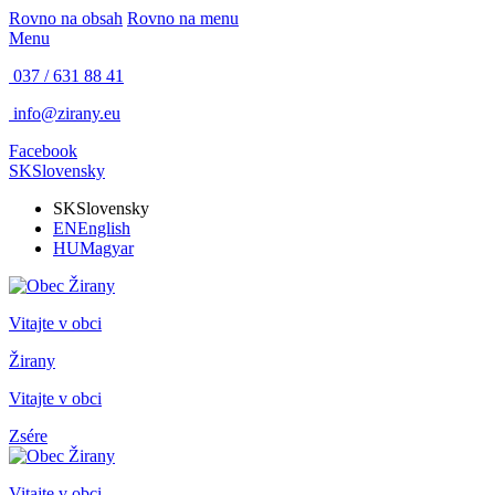
Rovno na obsah
Rovno na menu
Menu
037 / 631 88 41
info@zirany.eu
Facebook
SK
Slovensky
SK
Slovensky
EN
English
HU
Magyar
Vitajte v obci
Žirany
Vitajte v obci
Zsére
Vitajte v obci