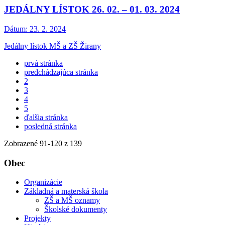
JEDÁLNY LÍSTOK 26. 02. – 01. 03. 2024
Dátum:
23. 2. 2024
Jedálny lístok MŠ a ZŠ Žirany
prvá stránka
predchádzajúca stránka
2
3
4
5
ďalšia stránka
posledná stránka
Zobrazené
91
-
120
z 139
Obec
Organizácie
Základná a materská škola
ZŠ a MŠ oznamy
Školské dokumenty
Projekty