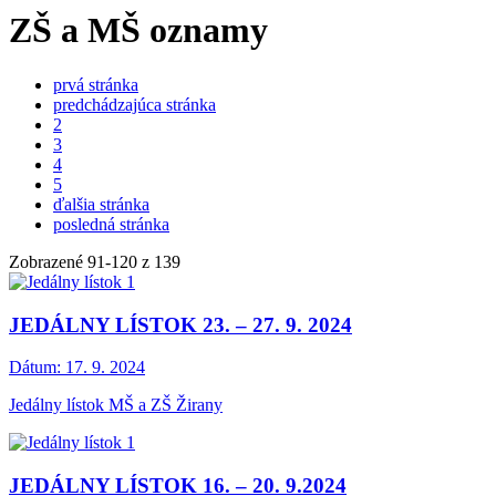
ZŠ a MŠ oznamy
prvá stránka
predchádzajúca stránka
2
3
4
5
ďalšia stránka
posledná stránka
Zobrazené
91
-
120
z 139
JEDÁLNY LÍSTOK 23. – 27. 9. 2024
Dátum:
17. 9. 2024
Jedálny lístok MŠ a ZŠ Žirany
JEDÁLNY LÍSTOK 16. – 20. 9.2024