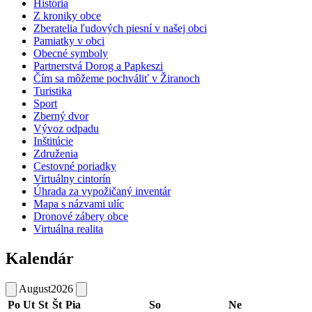
História
Z kroniky obce
Zberatelia ľudových piesní v našej obci
Pamiatky v obci
Obecné symboly
Partnerstvá Dorog a Papkeszi
Čím sa môžeme pochváliť v Žiranoch
Turistika
Sport
Zberný dvor
Vývoz odpadu
Inštitúcie
Združenia
Cestovné poriadky
Virtuálny cintorín
Úhrada za vypožičaný inventár
Mapa s názvami ulíc
Dronové zábery obce
Virtuálna realita
Kalendár
August
2026
Po
Ut
St
Št
Pia
So
Ne