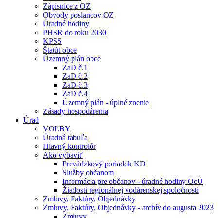
Zápisnice z OZ
Obvody poslancov OZ
Úradné hodiny
PHSR do roku 2030
KPSS
Štatút obce
Územný plán obce
ZaD č.1
ZaD č.2
ZaD č.3
ZaD č.4
Územný plán - úplné znenie
Zásady hospodárenia
Úrad
VOĽBY
Úradná tabuľa
Hlavný kontrolór
Ako vybaviť
Prevádzkový poriadok KD
Služby občanom
Informácia pre občanov - úradné hodiny OcÚ
Žiadosti regionálnej vodárenskej spoločnosti
Zmluvy, Faktúry, Objednávky
Zmluvy, Faktúry, Objednávky - archív do augusta 2023
Zmluvy