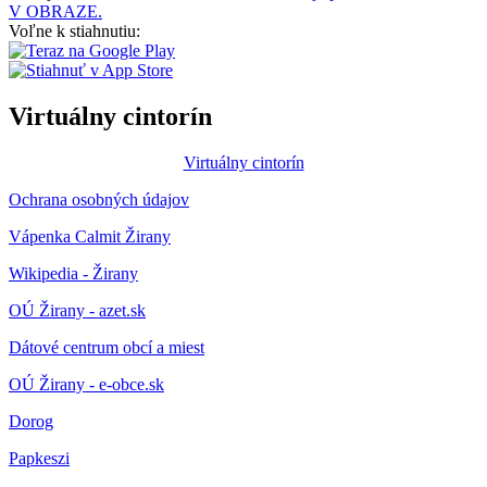
V OBRAZE.
Voľne k stiahnutiu:
Virtuálny cintorín
Virtuálny cintorín
Ochrana osobných údajov
Vápenka Calmit Žirany
Wikipedia - Žirany
OÚ Žirany - azet.sk
Dátové centrum obcí a miest
OÚ Žirany - e-obce.sk
Dorog
Papkeszi