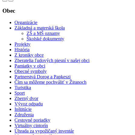
Obec
Organizácie
Základná a materská škola
ZŠ a MŠ oznamy
Školské dokumenty
Projekty
História
Z kroniky obce
Zberatelia ľudových piesní v našej obci
Pamiatky v obci
Obecné symboly
Partnerstvá Dorog a Papkeszi
Čím sa môžeme pochváliť v Žiranoch
Turistika
Sport
Zberný dvor
Vývoz odpadu
Inštitúcie
Združenia
Cestovné poriadky
Virtuálny cintorín
Úhrada za vypožičaný inventár