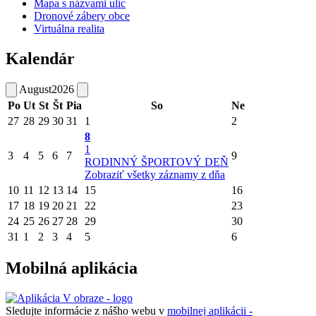
Mapa s názvami ulíc
Dronové zábery obce
Virtuálna realita
Kalendár
August
2026
Po
Ut
St
Št
Pia
So
Ne
27
28
29
30
31
1
2
8
1
3
4
5
6
7
9
RODINNÝ ŠPORTOVÝ DEŇ
Zobraziť všetky záznamy z dňa
10
11
12
13
14
15
16
17
18
19
20
21
22
23
24
25
26
27
28
29
30
31
1
2
3
4
5
6
Mobilná aplikácia
Sledujte informácie z nášho webu v
mobilnej aplikácii -