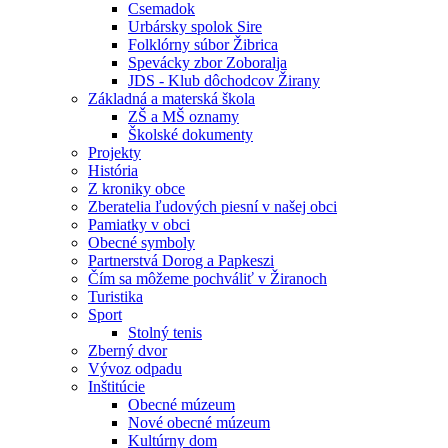
Csemadok
Urbársky spolok Sire
Folklórny súbor Žibrica
Spevácky zbor Zoboralja
JDS - Klub dôchodcov Žirany
Základná a materská škola
ZŠ a MŠ oznamy
Školské dokumenty
Projekty
História
Z kroniky obce
Zberatelia ľudových piesní v našej obci
Pamiatky v obci
Obecné symboly
Partnerstvá Dorog a Papkeszi
Čím sa môžeme pochváliť v Žiranoch
Turistika
Sport
Stolný tenis
Zberný dvor
Vývoz odpadu
Inštitúcie
Obecné múzeum
Nové obecné múzeum
Kultúrny dom