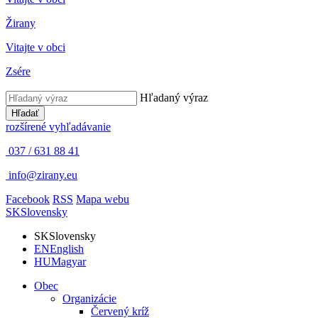
Žirany
Vitajte v obci
Zsére
Hľadaný výraz
Hľadať
rozšírené vyhľadávanie
037 / 631 88 41
info@zirany.eu
Facebook
RSS
Mapa webu
SK
Slovensky
SK
Slovensky
EN
English
HU
Magyar
Obec
Organizácie
Červený kríž