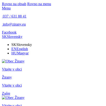
Rovno na obsah
Rovno na menu
Menu
037 / 631 88 41
info@zirany.eu
Facebook
SK
Slovensky
SK
Slovensky
EN
English
HU
Magyar
Vitajte v obci
Žirany
Vitajte v obci
Zsére
Vitajte v obci