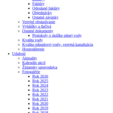
Faktúry
Odoslané faktúry
Objednávky
Ostatné záväzky
Verejné obstarávanie
Vyhlášky a tlačivá
Ostatné dokumenty
Protokoly o skúške pitnej vody
Kvalita vody
Kvalita odpadovej vody- verejná kanalizácia
Hospodárenie
Udalosti
Aktuality
Kalendár akcií
Žiriansky spravodajca
Fotogalérie
Rok 2026
Rok 2025
Rok 2024
Rok 2023
Rok 2022
Rok 2021
Rok 2020
Rok 2019
Rok 2018