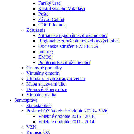
Farský úrad
Kostol svätého Mikuláša
Pošta
Závod Calmit
COOP Jednota
Združenia
Nitrianske regionálne združenie obcí
Regionálne združenie podzoborských obcí
Občianske združenie ŽIBRICA
Interreg
ZMOS
Ponitrianske združenie obcí
Cestovné poriadky
Virtuálny cintorín
Úhrada za vypožičaný inventár
Mapa s názvami ulíc
Dronové zábery obce
Virtuálna realita
Samospráva
Starosta obce
Poslanci OZ Volebné obdobie 2023 - 2026
Volebné obdobie 2015 - 2018
Volebné obdobie 2011 - 2014
VZN
Komisie OZ