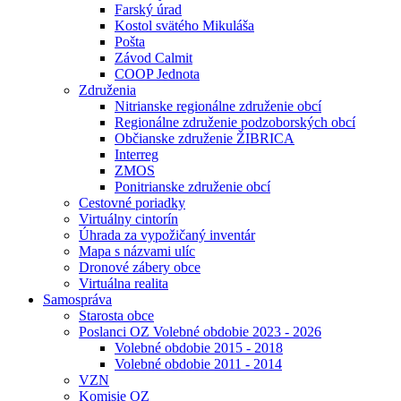
Farský úrad
Kostol svätého Mikuláša
Pošta
Závod Calmit
COOP Jednota
Združenia
Nitrianske regionálne združenie obcí
Regionálne združenie podzoborských obcí
Občianske združenie ŽIBRICA
Interreg
ZMOS
Ponitrianske združenie obcí
Cestovné poriadky
Virtuálny cintorín
Úhrada za vypožičaný inventár
Mapa s názvami ulíc
Dronové zábery obce
Virtuálna realita
Samospráva
Starosta obce
Poslanci OZ Volebné obdobie 2023 - 2026
Volebné obdobie 2015 - 2018
Volebné obdobie 2011 - 2014
VZN
Komisie OZ