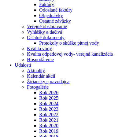
Faktúry
Odoslané faktúry
Objednávky
Ostatné záväzky
Verejné obstarávanie
Vyhlášky a tlačivá
Ostatné dokumenty
Protokoly o skúške pitnej vody
Kvalita vody
Kvalita odpadovej vody- verejná kanalizácia
Hospodárenie
Udalosti
Aktuality
Kalendár akcií
Žiriansky spravodajca
Fotogalérie
Rok 2026
Rok 2025
Rok 2024
Rok 2023
Rok 2022
Rok 2021
Rok 2020
Rok 2019
Rok 2018