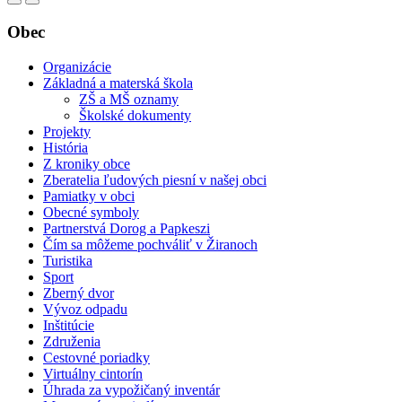
Obec
Organizácie
Základná a materská škola
ZŠ a MŠ oznamy
Školské dokumenty
Projekty
História
Z kroniky obce
Zberatelia ľudových piesní v našej obci
Pamiatky v obci
Obecné symboly
Partnerstvá Dorog a Papkeszi
Čím sa môžeme pochváliť v Žiranoch
Turistika
Sport
Zberný dvor
Vývoz odpadu
Inštitúcie
Združenia
Cestovné poriadky
Virtuálny cintorín
Úhrada za vypožičaný inventár