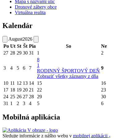
Mapa s názvami ulíc
Dronové zábery obce
Virtuálna realita
Kalendár
August
2026
Po
Ut
St
Št
Pia
So
Ne
27
28
29
30
31
1
2
8
1
3
4
5
6
7
9
RODINNÝ ŠPORTOVÝ DEŇ
Zobraziť všetky záznamy z dňa
10
11
12
13
14
15
16
17
18
19
20
21
22
23
24
25
26
27
28
29
30
31
1
2
3
4
5
6
Mobilná aplikácia
Sledujte informácie z nášho webu v
mobilnej aplikácii -