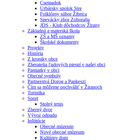
Csemadok
Urbársky spolok Sire
Folklórny súbor Žibrica
Spevácky zbor Zoboralja
JDS - Klub dôchodcov Žirany
Základná a materská škola
ZŠ a MŠ oznamy
Školské dokumenty
Projekty
História
Z kroniky obce
Zberatelia ľudových piesní v našej obci
Pamiatky v obci
Obecné symboly
Partnerstvá Dorog a Papkeszi
Čím sa môžeme pochváliť v Žiranoch
Turistika
Sport
Stolný tenis
Zberný dvor
Vývoz odpadu
Inštitúcie
Obecné múzeum
Nové obecné múzeum
Kultúrny dom