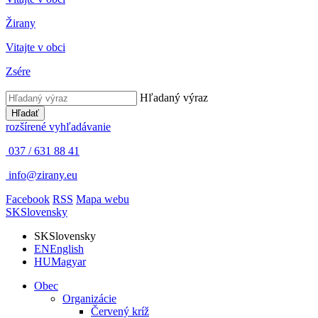
Žirany
Vitajte v obci
Zsére
Hľadaný výraz
Hľadať
rozšírené vyhľadávanie
037 / 631 88 41
info@zirany.eu
Facebook
RSS
Mapa webu
SK
Slovensky
SK
Slovensky
EN
English
HU
Magyar
Obec
Organizácie
Červený kríž