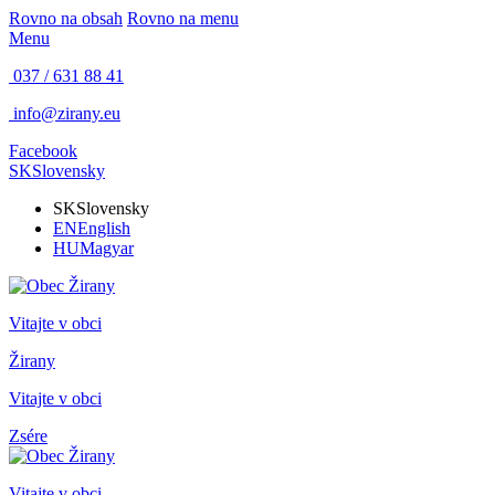
Rovno na obsah
Rovno na menu
Menu
037 / 631 88 41
info@zirany.eu
Facebook
SK
Slovensky
SK
Slovensky
EN
English
HU
Magyar
Vitajte v obci
Žirany
Vitajte v obci
Zsére
Vitajte v obci