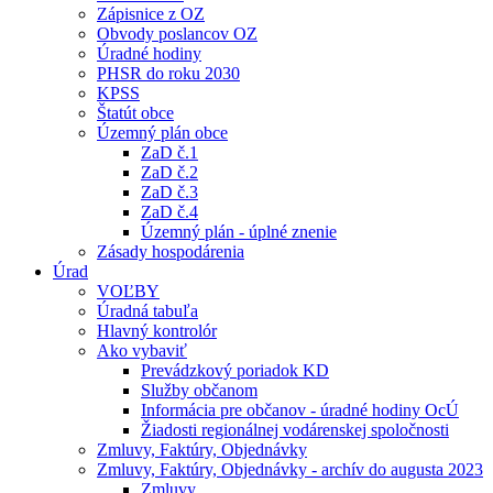
Zápisnice z OZ
Obvody poslancov OZ
Úradné hodiny
PHSR do roku 2030
KPSS
Štatút obce
Územný plán obce
ZaD č.1
ZaD č.2
ZaD č.3
ZaD č.4
Územný plán - úplné znenie
Zásady hospodárenia
Úrad
VOĽBY
Úradná tabuľa
Hlavný kontrolór
Ako vybaviť
Prevádzkový poriadok KD
Služby občanom
Informácia pre občanov - úradné hodiny OcÚ
Žiadosti regionálnej vodárenskej spoločnosti
Zmluvy, Faktúry, Objednávky
Zmluvy, Faktúry, Objednávky - archív do augusta 2023
Zmluvy