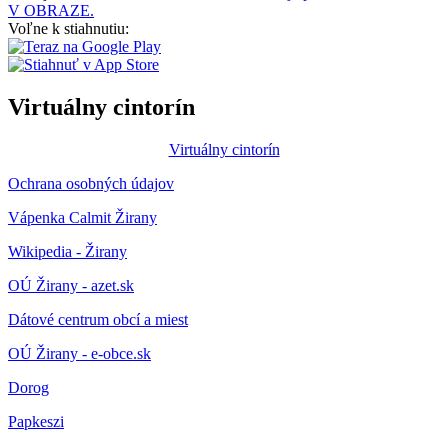
V OBRAZE.
Voľne k stiahnutiu:
Virtuálny cintorín
Virtuálny cintorín
Ochrana osobných údajov
Vápenka Calmit Žirany
Wikipedia - Žirany
OÚ Žirany - azet.sk
Dátové centrum obcí a miest
OÚ Žirany - e-obce.sk
Dorog
Papkeszi