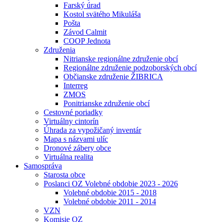
Farský úrad
Kostol svätého Mikuláša
Pošta
Závod Calmit
COOP Jednota
Združenia
Nitrianske regionálne združenie obcí
Regionálne združenie podzoborských obcí
Občianske združenie ŽIBRICA
Interreg
ZMOS
Ponitrianske združenie obcí
Cestovné poriadky
Virtuálny cintorín
Úhrada za vypožičaný inventár
Mapa s názvami ulíc
Dronové zábery obce
Virtuálna realita
Samospráva
Starosta obce
Poslanci OZ Volebné obdobie 2023 - 2026
Volebné obdobie 2015 - 2018
Volebné obdobie 2011 - 2014
VZN
Komisie OZ