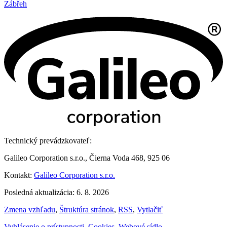
Zábřeh
Technický prevádzkovateľ:
Galileo Corporation s.r.o., Čierna Voda 468, 925 06
Kontakt:
Galileo Corporation s.r.o.
Posledná aktualizácia: 6. 8. 2026
Zmena vzhľadu
,
Štruktúra stránok
,
RSS
,
Vytlačiť
Vyhlásenie o prístupnosti
,
Cookies
,
Webové sídlo