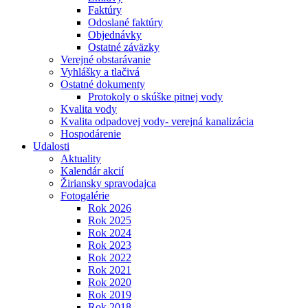
Faktúry
Odoslané faktúry
Objednávky
Ostatné záväzky
Verejné obstarávanie
Vyhlášky a tlačivá
Ostatné dokumenty
Protokoly o skúške pitnej vody
Kvalita vody
Kvalita odpadovej vody- verejná kanalizácia
Hospodárenie
Udalosti
Aktuality
Kalendár akcií
Žiriansky spravodajca
Fotogalérie
Rok 2026
Rok 2025
Rok 2024
Rok 2023
Rok 2022
Rok 2021
Rok 2020
Rok 2019
Rok 2018