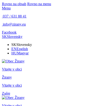
Rovno na obsah
Rovno na menu
Menu
037 / 631 88 41
info@zirany.eu
Facebook
SK
Slovensky
SK
Slovensky
EN
English
HU
Magyar
Vitajte v obci
Žirany
Vitajte v obci
Zsére
Vitajte v obci