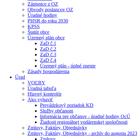
Zápisnice z OZ
Obvody poslancov OZ
Úradné hodiny
PHSR do roku 2030
KPSS
Štatút obce
Územný plán obce
ZaD č.1
ZaD č.2
ZaD č.3
ZaD č.4
Územný plán - úplné znenie
Zásady hospodárenia
Úrad
VOĽBY
Úradná tabuľa
Hlavný kontrolór
Ako vybaviť
Prevádzkový poriadok KD
Služby občanom
Informácia pre občanov - úradné hodiny OcÚ
Žiadosti regionálnej vodárenskej spoločnosti
Zmluvy, Faktúry, Objednávky
Zmluvy, Faktúry, Objednávky - archív do augusta 2023
Zmluvy