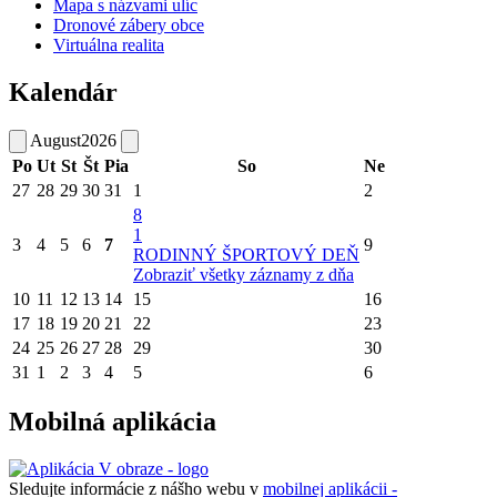
Mapa s názvami ulíc
Dronové zábery obce
Virtuálna realita
Kalendár
August
2026
Po
Ut
St
Št
Pia
So
Ne
27
28
29
30
31
1
2
8
1
3
4
5
6
7
9
RODINNÝ ŠPORTOVÝ DEŇ
Zobraziť všetky záznamy z dňa
10
11
12
13
14
15
16
17
18
19
20
21
22
23
24
25
26
27
28
29
30
31
1
2
3
4
5
6
Mobilná aplikácia
Sledujte informácie z nášho webu v
mobilnej aplikácii -