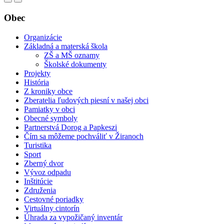
Obec
Organizácie
Základná a materská škola
ZŠ a MŠ oznamy
Školské dokumenty
Projekty
História
Z kroniky obce
Zberatelia ľudových piesní v našej obci
Pamiatky v obci
Obecné symboly
Partnerstvá Dorog a Papkeszi
Čím sa môžeme pochváliť v Žiranoch
Turistika
Sport
Zberný dvor
Vývoz odpadu
Inštitúcie
Združenia
Cestovné poriadky
Virtuálny cintorín
Úhrada za vypožičaný inventár