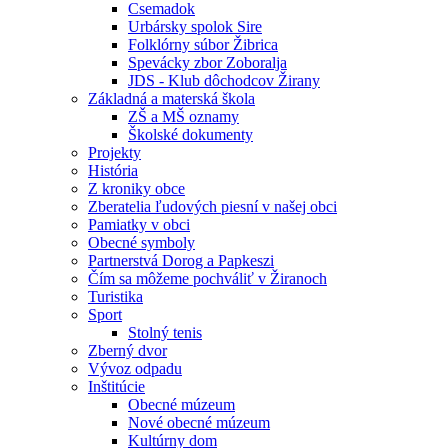
Csemadok
Urbársky spolok Sire
Folklórny súbor Žibrica
Spevácky zbor Zoboralja
JDS - Klub dôchodcov Žirany
Základná a materská škola
ZŠ a MŠ oznamy
Školské dokumenty
Projekty
História
Z kroniky obce
Zberatelia ľudových piesní v našej obci
Pamiatky v obci
Obecné symboly
Partnerstvá Dorog a Papkeszi
Čím sa môžeme pochváliť v Žiranoch
Turistika
Sport
Stolný tenis
Zberný dvor
Vývoz odpadu
Inštitúcie
Obecné múzeum
Nové obecné múzeum
Kultúrny dom