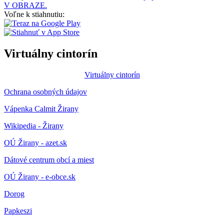
V OBRAZE.
Voľne k stiahnutiu:
Virtuálny cintorín
Virtuálny cintorín
Ochrana osobných údajov
Vápenka Calmit Žirany
Wikipedia - Žirany
OÚ Žirany - azet.sk
Dátové centrum obcí a miest
OÚ Žirany - e-obce.sk
Dorog
Papkeszi