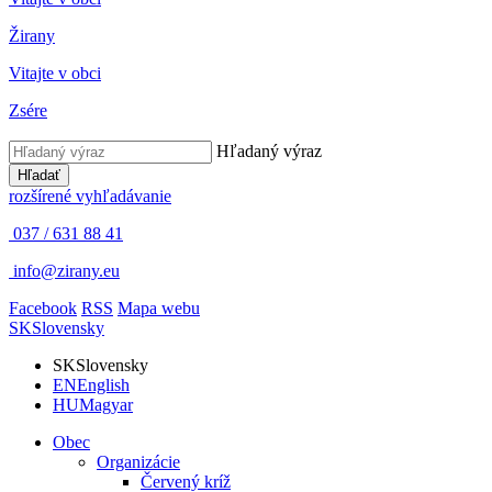
Žirany
Vitajte v obci
Zsére
Hľadaný výraz
Hľadať
rozšírené vyhľadávanie
037 / 631 88 41
info@zirany.eu
Facebook
RSS
Mapa webu
SK
Slovensky
SK
Slovensky
EN
English
HU
Magyar
Obec
Organizácie
Červený kríž