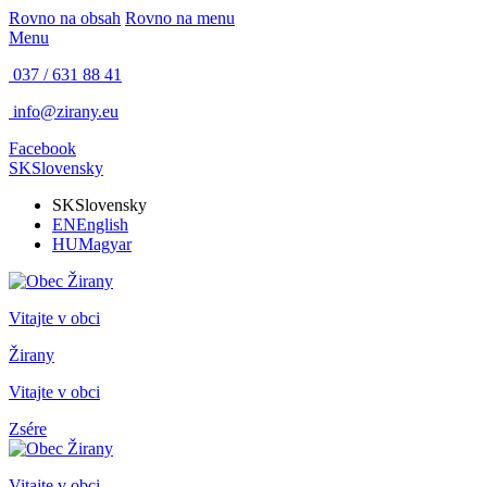
Rovno na obsah
Rovno na menu
Menu
037 / 631 88 41
info@zirany.eu
Facebook
SK
Slovensky
SK
Slovensky
EN
English
HU
Magyar
Vitajte v obci
Žirany
Vitajte v obci
Zsére
Vitajte v obci