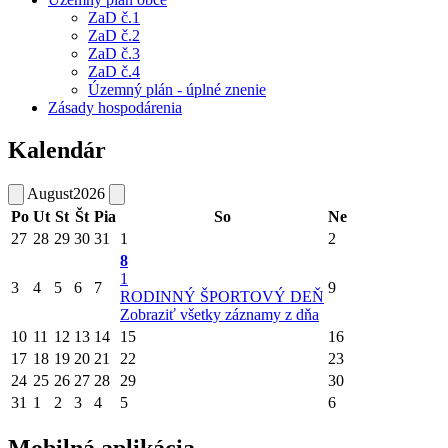
ZaD č.1
ZaD č.2
ZaD č.3
ZaD č.4
Územný plán - úplné znenie
Zásady hospodárenia
Kalendár
August
2026
Po
Ut
St
Št
Pia
So
Ne
27
28
29
30
31
1
2
8
1
3
4
5
6
7
9
RODINNÝ ŠPORTOVÝ DEŇ
Zobraziť všetky záznamy z dňa
10
11
12
13
14
15
16
17
18
19
20
21
22
23
24
25
26
27
28
29
30
31
1
2
3
4
5
6