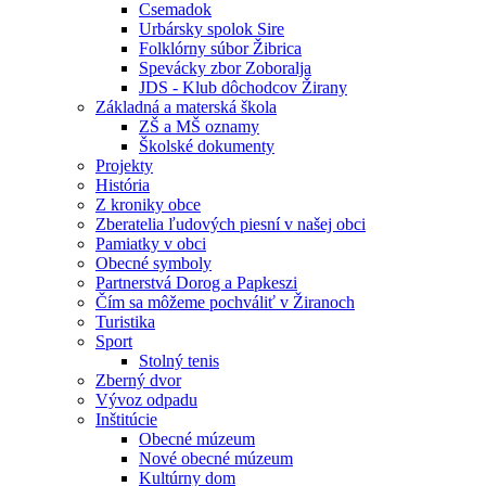
Csemadok
Urbársky spolok Sire
Folklórny súbor Žibrica
Spevácky zbor Zoboralja
JDS - Klub dôchodcov Žirany
Základná a materská škola
ZŠ a MŠ oznamy
Školské dokumenty
Projekty
História
Z kroniky obce
Zberatelia ľudových piesní v našej obci
Pamiatky v obci
Obecné symboly
Partnerstvá Dorog a Papkeszi
Čím sa môžeme pochváliť v Žiranoch
Turistika
Sport
Stolný tenis
Zberný dvor
Vývoz odpadu
Inštitúcie
Obecné múzeum
Nové obecné múzeum
Kultúrny dom