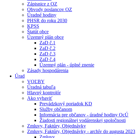
Zápisnice z OZ
Obvody poslancov OZ
Úradné hodiny
PHSR do roku 2030
KPSS
Štatút obce
Územný plán obce
ZaD č.1
ZaD č.2
ZaD č.3
ZaD č.4
Územný plán - úplné znenie
Zásady hospodárenia
Úrad
VOĽBY
Úradná tabuľa
Hlavný kontrolór
Ako vybaviť
Prevádzkový poriadok KD
Služby občanom
Informácia pre občanov - úradné hodiny OcÚ
Žiadosti regionálnej vodárenskej spoločnosti
Zmluvy, Faktúry, Objednávky
Zmluvy, Faktúry, Objednávky - archív do augusta 2023
Zmluvy