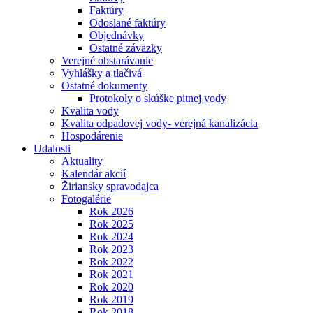
Faktúry
Odoslané faktúry
Objednávky
Ostatné záväzky
Verejné obstarávanie
Vyhlášky a tlačivá
Ostatné dokumenty
Protokoly o skúške pitnej vody
Kvalita vody
Kvalita odpadovej vody- verejná kanalizácia
Hospodárenie
Udalosti
Aktuality
Kalendár akcií
Žiriansky spravodajca
Fotogalérie
Rok 2026
Rok 2025
Rok 2024
Rok 2023
Rok 2022
Rok 2021
Rok 2020
Rok 2019
Rok 2018