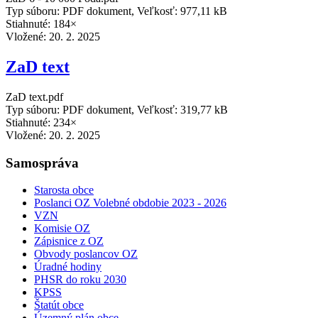
Typ súboru: PDF dokument, Veľkosť: 977,11 kB
Stiahnuté: 184×
Vložené:
20. 2. 2025
ZaD text
ZaD text.pdf
Typ súboru: PDF dokument, Veľkosť: 319,77 kB
Stiahnuté: 234×
Vložené:
20. 2. 2025
Samospráva
Starosta obce
Poslanci OZ Volebné obdobie 2023 - 2026
VZN
Komisie OZ
Zápisnice z OZ
Obvody poslancov OZ
Úradné hodiny
PHSR do roku 2030
KPSS
Štatút obce
Územný plán obce