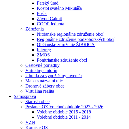
Farský úrad
Kostol svätého Mikuláša
Pošta
Závod Calmit
COOP Jednota
Združenia
Nitrianske regionálne združenie obcí
Regionálne združenie podzoborských obcí
Občianske združenie ŽIBRICA
Interreg
ZMOS
Ponitrianske združenie obcí
Cestovné poriadky
Virtuálny cintorín
Úhrada za vypožičaný inventár
Mapa s názvami ulíc
Dronové zábery obce
Virtuálna realita
Samospráva
Starosta obce
Poslanci OZ Volebné obdobie 2023 - 2026
Volebné obdobie 2015 - 2018
Volebné obdobie 2011 - 2014
VZN
Komisie OZ