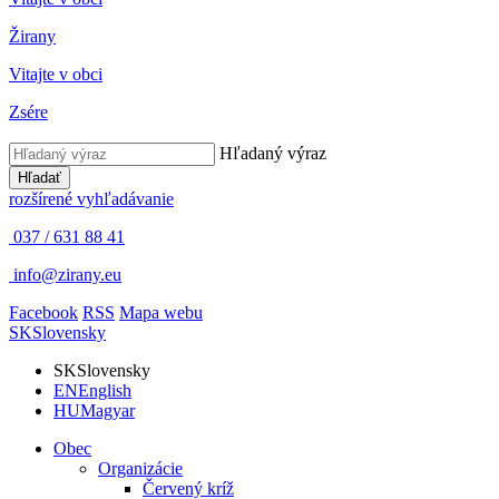
Žirany
Vitajte v obci
Zsére
Hľadaný výraz
Hľadať
rozšírené vyhľadávanie
037 / 631 88 41
info@zirany.eu
Facebook
RSS
Mapa webu
SK
Slovensky
SK
Slovensky
EN
English
HU
Magyar
Obec
Organizácie
Červený kríž