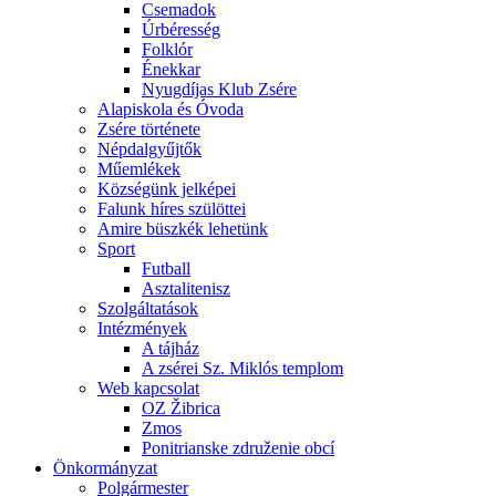
Csemadok
Úrbéresség
Folklór
Énekkar
Nyugdíjas Klub Zsére
Alapiskola és Óvoda
Zsére története
Népdalgyűjtők
Műemlékek
Községünk jelképei
Falunk híres szülöttei
Amire büszkék lehetünk
Sport
Futball
Asztalitenisz
Szolgáltatások
Intézmények
A tájház
A zsérei Sz. Miklós templom
Web kapcsolat
OZ Žibrica
Zmos
Ponitrianske združenie obcí
Önkormányzat
Polgármester