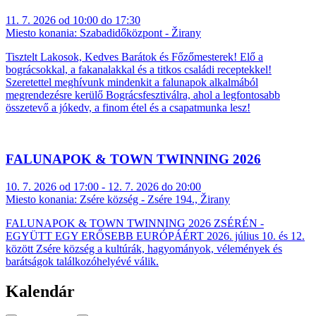
11. 7. 2026 od 10:00 do 17:30
Miesto konania:
Szabadidőközpont - Žirany
Tisztelt Lakosok, Kedves Barátok és Főzőmesterek! Elő a
bográcsokkal, a fakanalakkal és a titkos családi receptekkel!
Szeretettel meghívunk mindenkit a falunapok alkalmából
megrendezésre kerülő Bográcsfesztiválra, ahol a legfontosabb
összetevő a jókedv, a finom étel és a csapatmunka lesz!
FALUNAPOK & TOWN TWINNING 2026
10. 7. 2026 od 17:00 - 12. 7. 2026 do 20:00
Miesto konania:
Zsére község - Zsére 194., Žirany
FALUNAPOK & TOWN TWINNING 2026 ZSÉRÉN -
EGYÜTT EGY ERŐSEBB EURÓPÁÉRT 2026. július 10. és 12.
között Zsére község a kultúrák, hagyományok, vélemények és
barátságok találkozóhelyévé válik.
Kalendár