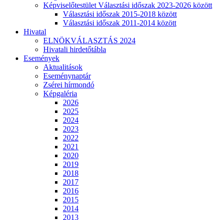
Képviselőtestület Választási időszak 2023-2026 között
Választási időszak 2015-2018 között
Választási időszak 2011-2014 között
Hivatal
ELNÖKVÁLASZTÁS 2024
Hivatali hirdetőtábla
Események
Aktualitások
Eseménynaptár
Zsérei hírmondó
Képgaléria
2026
2025
2024
2023
2022
2021
2020
2019
2018
2017
2016
2015
2014
2013