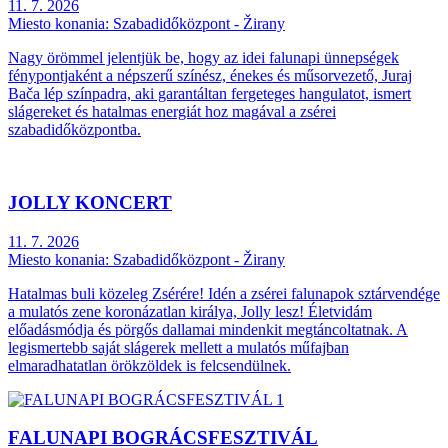
11. 7. 2026
Miesto konania:
Szabadidőközpont - Žirany
Nagy örömmel jelentjük be, hogy az idei falunapi ünnepségek
fénypontjaként a népszerű színész, énekes és műsorvezető, Juraj
Bača lép színpadra, aki garantáltan fergeteges hangulatot, ismert
slágereket és hatalmas energiát hoz magával a zsérei
szabadidőközpontba.
JOLLY KONCERT
11. 7. 2026
Miesto konania:
Szabadidőközpont - Žirany
Hatalmas buli közeleg Zsérére! Idén a zsérei falunapok sztárvendége
a mulatós zene koronázatlan királya, Jolly lesz! Életvidám
előadásmódja és pörgős dallamai mindenkit megtáncoltatnak. A
legismertebb saját slágerek mellett a mulatós műfajban
elmaradhatatlan örökzöldek is felcsendülnek.
FALUNAPI BOGRÁCSFESZTIVÁL