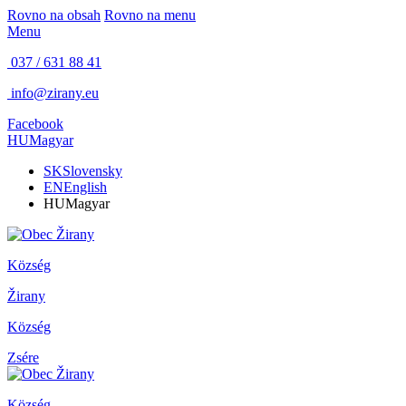
Rovno na obsah
Rovno na menu
Menu
037 / 631 88 41
info@zirany.eu
Facebook
HU
Magyar
SK
Slovensky
EN
English
HU
Magyar
Község
Žirany
Község
Zsére
Község