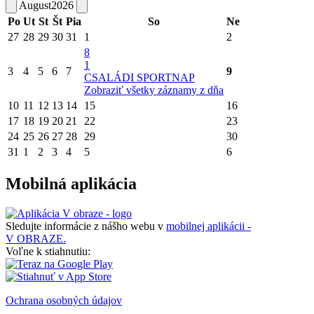
August
2026
Po
Ut
St
Št
Pia
So
Ne
27
28
29
30
31
1
2
8
1
3
4
5
6
7
9
CSALÁDI SPORTNAP
Zobraziť všetky záznamy z dňa
10
11
12
13
14
15
16
17
18
19
20
21
22
23
24
25
26
27
28
29
30
31
1
2
3
4
5
6
Mobilná aplikácia
Sledujte informácie z nášho webu v
mobilnej aplikácii -
V OBRAZE.
Voľne k stiahnutiu:
Ochrana osobných údajov