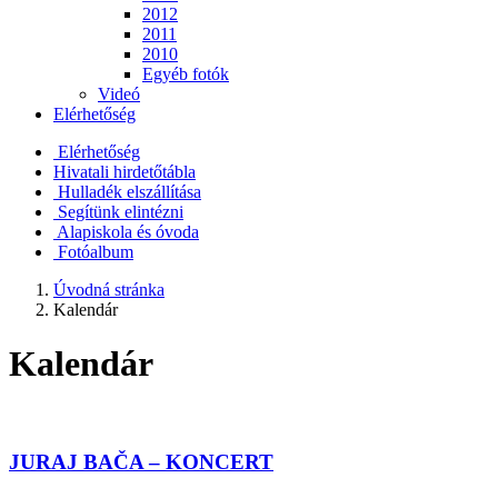
2012
2011
2010
Egyéb fotók
Videó
Elérhetőség
Elérhetőség
Hivatali hirdetőtábla
Hulladék elszállítása
Segítünk elintézni
Alapiskola és óvoda
Fotóalbum
Úvodná stránka
Kalendár
Kalendár
JURAJ BAČA – KONCERT