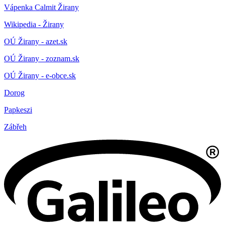
Vápenka Calmit Žirany
Wikipedia - Žirany
OÚ Žirany - azet.sk
OÚ Žirany - zoznam.sk
OÚ Žirany - e-obce.sk
Dorog
Papkeszi
Zábřeh