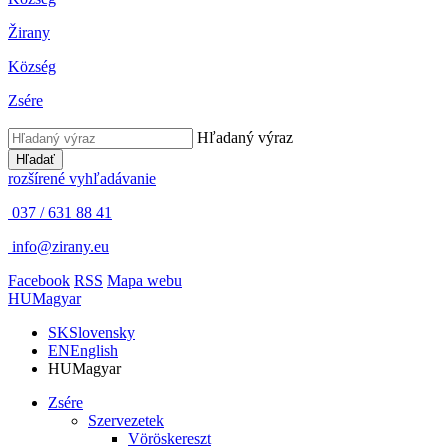
Žirany
Község
Zsére
Hľadaný výraz
Hľadať
rozšírené vyhľadávanie
037 / 631 88 41
info@zirany.eu
Facebook
RSS
Mapa webu
HU
Magyar
SK
Slovensky
EN
English
HU
Magyar
Zsére
Szervezetek
Vöröskereszt