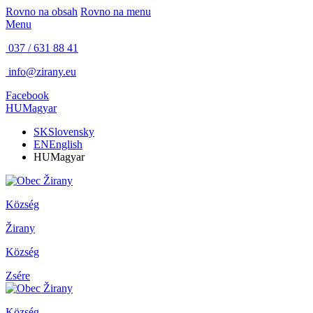
Rovno na obsah
Rovno na menu
Menu
037 / 631 88 41
info@zirany.eu
Facebook
HU
Magyar
SK
Slovensky
EN
English
HU
Magyar
Község
Žirany
Község
Zsére
Község