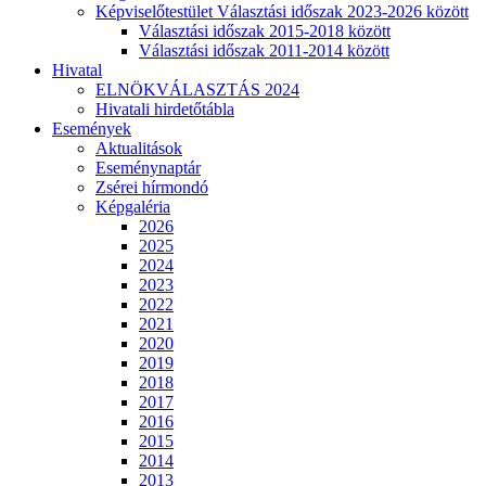
Képviselőtestület Választási időszak 2023-2026 között
Választási időszak 2015-2018 között
Választási időszak 2011-2014 között
Hivatal
ELNÖKVÁLASZTÁS 2024
Hivatali hirdetőtábla
Események
Aktualitások
Eseménynaptár
Zsérei hírmondó
Képgaléria
2026
2025
2024
2023
2022
2021
2020
2019
2018
2017
2016
2015
2014
2013