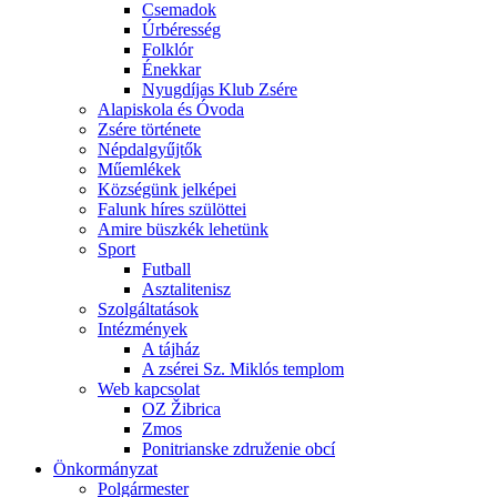
Csemadok
Úrbéresség
Folklór
Énekkar
Nyugdíjas Klub Zsére
Alapiskola és Óvoda
Zsére története
Népdalgyűjtők
Műemlékek
Községünk jelképei
Falunk híres szülöttei
Amire büszkék lehetünk
Sport
Futball
Asztalitenisz
Szolgáltatások
Intézmények
A tájház
A zsérei Sz. Miklós templom
Web kapcsolat
OZ Žibrica
Zmos
Ponitrianske združenie obcí
Önkormányzat
Polgármester