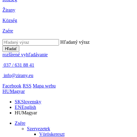
Žirany
Község
Zsére
Hľadaný výraz
Hľadať
rozšírené vyhľadávanie
037 / 631 88 41
info@zirany.eu
Facebook
RSS
Mapa webu
HU
Magyar
SK
Slovensky
EN
English
HU
Magyar
Zsére
Szervezetek
Vöröskereszt