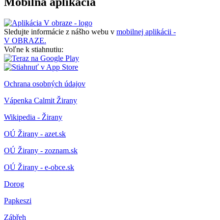
Mobilná aplikácia
Sledujte informácie z nášho webu v
mobilnej aplikácii -
V OBRAZE.
Voľne k stiahnutiu:
Ochrana osobných údajov
Vápenka Calmit Žirany
Wikipedia - Žirany
OÚ Žirany - azet.sk
OÚ Žirany - zoznam.sk
OÚ Žirany - e-obce.sk
Dorog
Papkeszi
Zábřeh