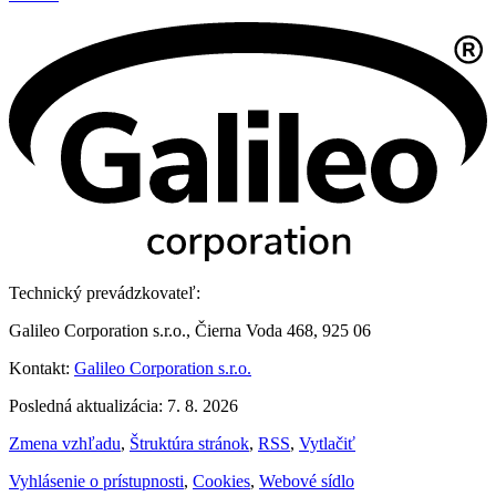
Technický prevádzkovateľ:
Galileo Corporation s.r.o., Čierna Voda 468, 925 06
Kontakt:
Galileo Corporation s.r.o.
Posledná aktualizácia: 7. 8. 2026
Zmena vzhľadu
,
Štruktúra stránok
,
RSS
,
Vytlačiť
Vyhlásenie o prístupnosti
,
Cookies
,
Webové sídlo