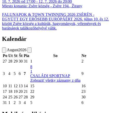
10. 7. 2026 od 17:00 - 12. 7. 2026 do 20:00
Miesto konania:
Zsére község - Zsére 194., Žirany
FALUNAPOK & TOWN TWINNING 2026 ZSÉRÉN -
EGYÜTT EGY ERŐSEBB EURÓPÁÉRT 2026. július 10. és 12.
között Zsére község a kultúrák, hagyományok, vélemények és
barátságok találkozóhelyévé válik.
Kalendár
August
2026
Po
Ut
St
Št
Pia
So
Ne
27
28
29
30
31
1
2
8
1
3
4
5
6
7
9
CSALÁDI SPORTNAP
Zobraziť všetky záznamy z dňa
10
11
12
13
14
15
16
17
18
19
20
21
22
23
24
25
26
27
28
29
30
31
1
2
3
4
5
6