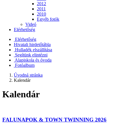
2012
2011
2010
Egyéb fotók
Videó
Elérhetőség
Elérhetőség
Hivatali hirdetőtábla
Hulladék elszállítása
Segítünk elintézni
Alapiskola és óvoda
Fotóalbum
Úvodná stránka
Kalendár
Kalendár
FALUNAPOK & TOWN TWINNING 2026