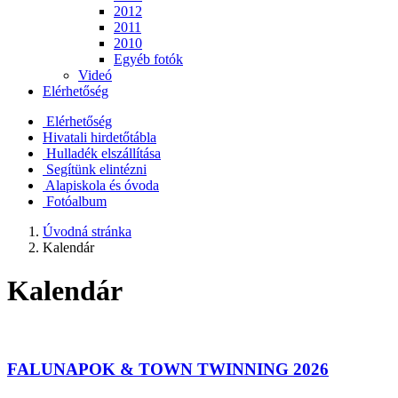
2012
2011
2010
Egyéb fotók
Videó
Elérhetőség
Elérhetőség
Hivatali hirdetőtábla
Hulladék elszállítása
Segítünk elintézni
Alapiskola és óvoda
Fotóalbum
Úvodná stránka
Kalendár
Kalendár
FALUNAPOK & TOWN TWINNING 2026