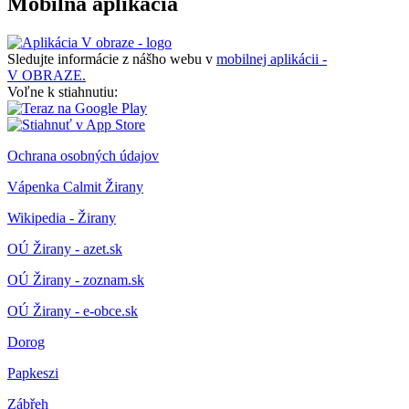
Mobilná aplikácia
Sledujte informácie z nášho webu v
mobilnej aplikácii -
V OBRAZE.
Voľne k stiahnutiu:
Ochrana osobných údajov
Vápenka Calmit Žirany
Wikipedia - Žirany
OÚ Žirany - azet.sk
OÚ Žirany - zoznam.sk
OÚ Žirany - e-obce.sk
Dorog
Papkeszi
Zábřeh