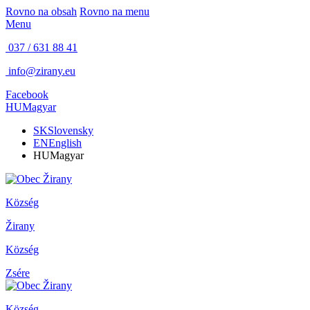
Rovno na obsah
Rovno na menu
Menu
037 / 631 88 41
info@zirany.eu
Facebook
HU
Magyar
SK
Slovensky
EN
English
HU
Magyar
Község
Žirany
Község
Zsére
Község