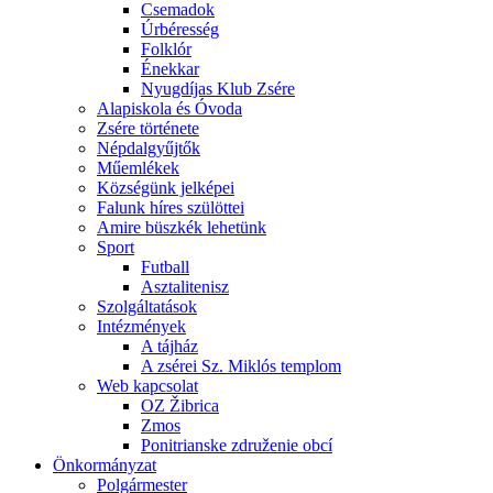
Csemadok
Úrbéresség
Folklór
Énekkar
Nyugdíjas Klub Zsére
Alapiskola és Óvoda
Zsére története
Népdalgyűjtők
Műemlékek
Községünk jelképei
Falunk híres szülöttei
Amire büszkék lehetünk
Sport
Futball
Asztalitenisz
Szolgáltatások
Intézmények
A tájház
A zsérei Sz. Miklós templom
Web kapcsolat
OZ Žibrica
Zmos
Ponitrianske združenie obcí
Önkormányzat
Polgármester