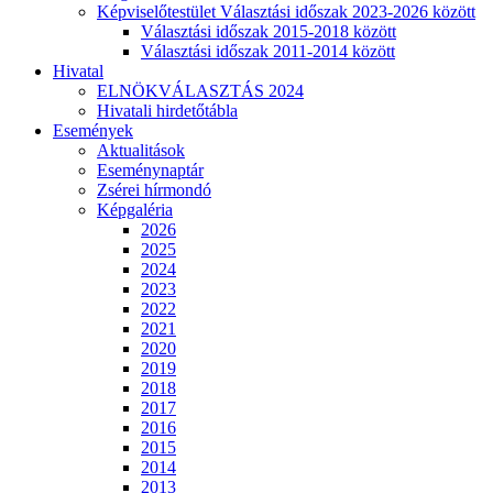
Képviselőtestület Választási időszak 2023-2026 között
Választási időszak 2015-2018 között
Választási időszak 2011-2014 között
Hivatal
ELNÖKVÁLASZTÁS 2024
Hivatali hirdetőtábla
Események
Aktualitások
Eseménynaptár
Zsérei hírmondó
Képgaléria
2026
2025
2024
2023
2022
2021
2020
2019
2018
2017
2016
2015
2014
2013