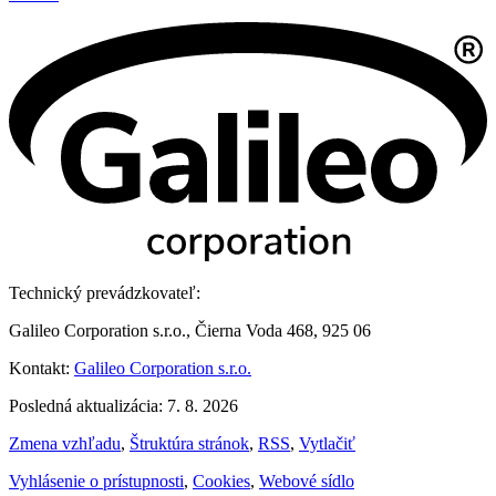
Technický prevádzkovateľ:
Galileo Corporation s.r.o., Čierna Voda 468, 925 06
Kontakt:
Galileo Corporation s.r.o.
Posledná aktualizácia: 7. 8. 2026
Zmena vzhľadu
,
Štruktúra stránok
,
RSS
,
Vytlačiť
Vyhlásenie o prístupnosti
,
Cookies
,
Webové sídlo