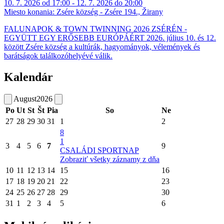
10. 7. 2026 od 17:00 - 12. 7. 2026 do 20:00
Miesto konania:
Zsére község - Zsére 194., Žirany
FALUNAPOK & TOWN TWINNING 2026 ZSÉRÉN -
EGYÜTT EGY ERŐSEBB EURÓPÁÉRT 2026. július 10. és 12.
között Zsére község a kultúrák, hagyományok, vélemények és
barátságok találkozóhelyévé válik.
Kalendár
August
2026
Po
Ut
St
Št
Pia
So
Ne
27
28
29
30
31
1
2
8
1
3
4
5
6
7
9
CSALÁDI SPORTNAP
Zobraziť všetky záznamy z dňa
10
11
12
13
14
15
16
17
18
19
20
21
22
23
24
25
26
27
28
29
30
31
1
2
3
4
5
6