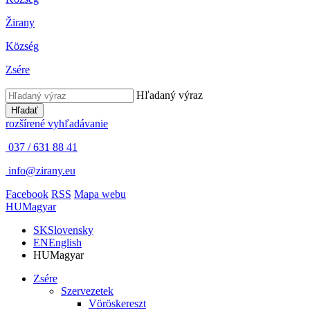
Žirany
Község
Zsére
Hľadaný výraz
Hľadať
rozšírené vyhľadávanie
037 / 631 88 41
info@zirany.eu
Facebook
RSS
Mapa webu
HU
Magyar
SK
Slovensky
EN
English
HU
Magyar
Zsére
Szervezetek
Vöröskereszt