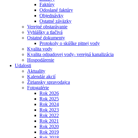
Faktúry
Odoslané faktúry
Objednávky
Ostatné záväzky
Verejné obstarávanie
Vyhlášky a tlačivá
Ostatné dokumenty
Protokoly o skúške pitnej vody
Kvalita vody
Kvalita odpadovej vody- verejná kanalizácia
Hospodárenie
Udalosti
Aktuality
Kalendár akcií
Žiriansky spravodajca
Fotogalérie
Rok 2026
Rok 2025
Rok 2024
Rok 2023
Rok 2022
Rok 2021
Rok 2020
Rok 2019
Rok 2018