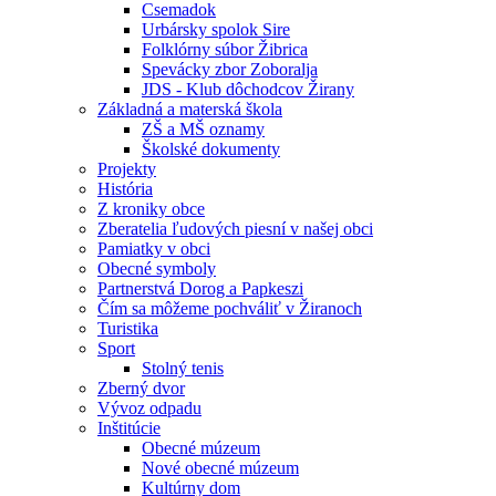
Csemadok
Urbársky spolok Sire
Folklórny súbor Žibrica
Spevácky zbor Zoboralja
JDS - Klub dôchodcov Žirany
Základná a materská škola
ZŠ a MŠ oznamy
Školské dokumenty
Projekty
História
Z kroniky obce
Zberatelia ľudových piesní v našej obci
Pamiatky v obci
Obecné symboly
Partnerstvá Dorog a Papkeszi
Čím sa môžeme pochváliť v Žiranoch
Turistika
Sport
Stolný tenis
Zberný dvor
Vývoz odpadu
Inštitúcie
Obecné múzeum
Nové obecné múzeum
Kultúrny dom