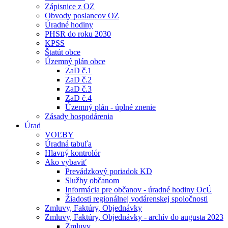
Zápisnice z OZ
Obvody poslancov OZ
Úradné hodiny
PHSR do roku 2030
KPSS
Štatút obce
Územný plán obce
ZaD č.1
ZaD č.2
ZaD č.3
ZaD č.4
Územný plán - úplné znenie
Zásady hospodárenia
Úrad
VOĽBY
Úradná tabuľa
Hlavný kontrolór
Ako vybaviť
Prevádzkový poriadok KD
Služby občanom
Informácia pre občanov - úradné hodiny OcÚ
Žiadosti regionálnej vodárenskej spoločnosti
Zmluvy, Faktúry, Objednávky
Zmluvy, Faktúry, Objednávky - archív do augusta 2023
Zmluvy