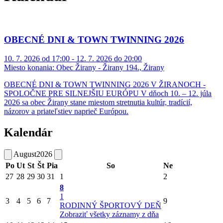
OBECNÉ DNI & TOWN TWINNING 2026
10. 7. 2026 od 17:00 - 12. 7. 2026 do 20:00
Miesto konania:
Obec Žirany - Žirany 194., Žirany
OBECNÉ DNI & TOWN TWINNING 2026 V ŽIRANOCH -
SPOLOČNE PRE SILNEJŠIU EURÓPU V dňoch 10. – 12. júla
2026 sa obec Žirany stane miestom stretnutia kultúr, tradícií,
názorov a priateľstiev naprieč Európou.
Kalendár
August
2026
Po
Ut
St
Št
Pia
So
Ne
27
28
29
30
31
1
2
8
1
3
4
5
6
7
9
RODINNÝ ŠPORTOVÝ DEŇ
Zobraziť všetky záznamy z dňa