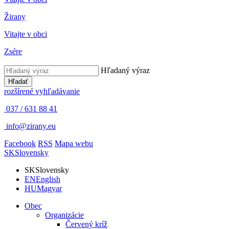
Žirany
Vitajte v obci
Zsére
Hľadaný výraz
Hľadať
rozšírené vyhľadávanie
037 / 631 88 41
info@zirany.eu
Facebook
RSS
Mapa webu
SK
Slovensky
SK
Slovensky
EN
English
HU
Magyar
Obec
Organizácie
Červený kríž