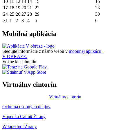
10
11
12
13
14
15
16
17
18
19
20
21
22
23
24
25
26
27
28
29
30
31
1
2
3
4
5
6
Mobilná aplikácia
Sledujte informácie z nášho webu v
mobilnej aplikácii -
V OBRAZE.
Voľne k stiahnutiu:
Virtuálny cintorín
Virtuálny cintorín
Ochrana osobných údajov
Vápenka Calmit Žirany
Wikipedia - Žirany