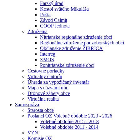
Farský úrad
Kostol svätého Mikuláša
Pošta
Závod Calmit
COOP Jednota
Združenia
Nitrianske regionálne združenie obcí
Regionálne združenie podzoborských obcí
Občianske združenie ŽIBRICA
Interreg
ZMOS
Ponitrianske združenie obcí
Cestovné poriadky
Virtuálny cintorín
Úhrada za vypožičaný inventár
Mapa s názvami ulíc
Dronové zábery obce
Virtuálna realita
Samospráva
Starosta obce
Poslanci OZ Volebné obdobie 2023 - 2026
Volebné obdobie 2015 - 2018
Volebné obdobie 2011 - 2014
VZN
Komisie OZ