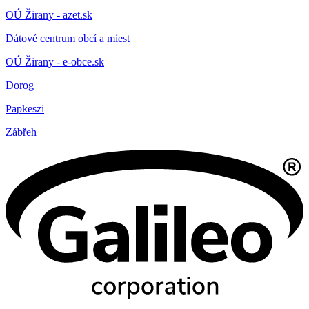
OÚ Žirany - azet.sk
Dátové centrum obcí a miest
OÚ Žirany - e-obce.sk
Dorog
Papkeszi
Zábřeh