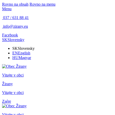
Rovno na obsah
Rovno na menu
Menu
037 / 631 88 41
info@zirany.eu
Facebook
SK
Slovensky
SK
Slovensky
EN
English
HU
Magyar
Vitajte v obci
Žirany
Vitajte v obci
Zsére
Vitajte v obci