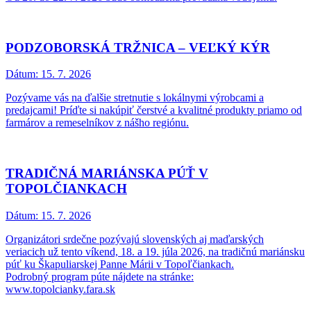
PODZOBORSKÁ TRŽNICA – VEĽKÝ KÝR
Dátum:
15. 7. 2026
Pozývame vás na ďalšie stretnutie s lokálnymi výrobcami a
predajcami! Príďte si nakúpiť čerstvé a kvalitné produkty priamo od
farmárov a remeselníkov z nášho regiónu.
TRADIČNÁ MARIÁNSKA PÚŤ V
TOPOLČIANKACH
Dátum:
15. 7. 2026
Organizátori srdečne pozývajú slovenských aj maďarských
veriacich už tento víkend, 18. a 19. júla 2026, na tradičnú mariánsku
púť ku Škapuliarskej Panne Márii v Topoľčiankach.
Podrobný program púte nájdete na stránke:
www.topolcianky.fara.sk