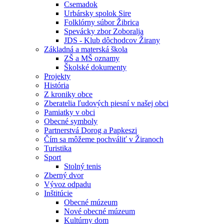
Csemadok
Urbársky spolok Sire
Folklórny súbor Žibrica
Spevácky zbor Zoboralja
JDS - Klub dôchodcov Žirany
Základná a materská škola
ZŠ a MŠ oznamy
Školské dokumenty
Projekty
História
Z kroniky obce
Zberatelia ľudových piesní v našej obci
Pamiatky v obci
Obecné symboly
Partnerstvá Dorog a Papkeszi
Čím sa môžeme pochváliť v Žiranoch
Turistika
Sport
Stolný tenis
Zberný dvor
Vývoz odpadu
Inštitúcie
Obecné múzeum
Nové obecné múzeum
Kultúrny dom