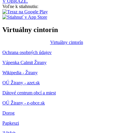
V OBRAZE.
Voľne k stiahnutiu:
Virtuálny cintorín
Virtuálny cintorín
Ochrana osobných údajov
Vápenka Calmit Žirany
Wikipedia - Žirany
OÚ Žirany - azet.sk
Dátové centrum obcí a miest
OÚ Žirany - e-obce.sk
Dorog
Papkeszi