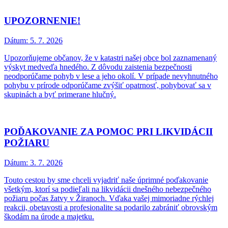
UPOZORNENIE!
Dátum:
5. 7. 2026
Upozorňujeme občanov, že v katastri našej obce bol zaznamenaný
výskyt medveďa hnedého. Z dôvodu zaistenia bezpečnosti
neodporúčame pohyb v lese a jeho okolí. V prípade nevyhnutného
pohybu v prírode odporúčame zvýšiť opatrnosť, pohybovať sa v
skupinách a byť primerane hlučný.
POĎAKOVANIE ZA POMOC PRI LIKVIDÁCII
POŽIARU
Dátum:
3. 7. 2026
Touto cestou by sme chceli vyjadriť naše úprimné poďakovanie
všetkým, ktorí sa podieľali na likvidácii dnešného nebezpečného
požiaru počas žatvy v Žiranoch. Vďaka vašej mimoriadne rýchlej
reakcii, obetavosti a profesionalite sa podarilo zabrániť obrovským
škodám na úrode a majetku.