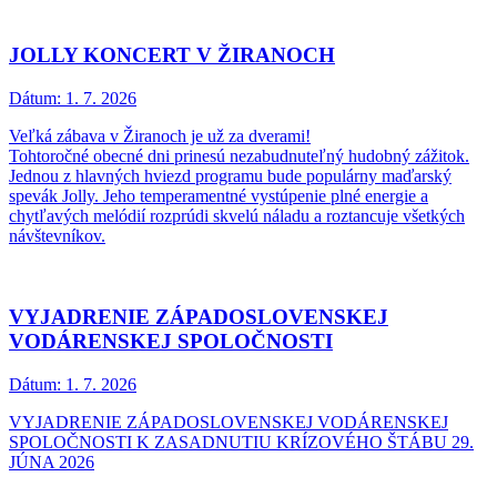
JOLLY KONCERT V ŽIRANOCH
Dátum:
1. 7. 2026
Veľká zábava v Žiranoch je už za dverami!
Tohtoročné obecné dni prinesú nezabudnuteľný hudobný zážitok.
Jednou z hlavných hviezd programu bude populárny maďarský
spevák Jolly. Jeho temperamentné vystúpenie plné energie a
chytľavých melódií rozprúdi skvelú náladu a roztancuje všetkých
návštevníkov.
VYJADRENIE ZÁPADOSLOVENSKEJ
VODÁRENSKEJ SPOLOČNOSTI
Dátum:
1. 7. 2026
VYJADRENIE ZÁPADOSLOVENSKEJ VODÁRENSKEJ
SPOLOČNOSTI K ZASADNUTIU KRÍZOVÉHO ŠTÁBU 29.
JÚNA 2026