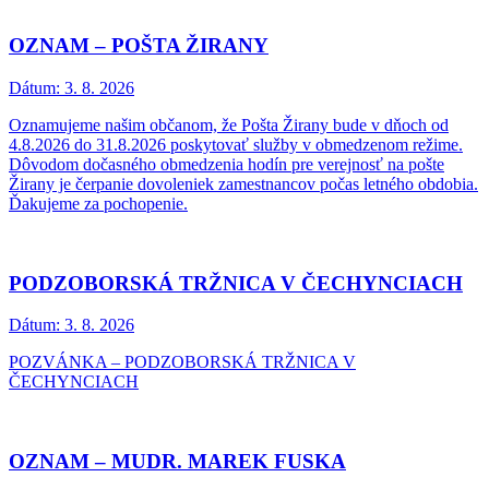
OZNAM – POŠTA ŽIRANY
Dátum:
3. 8. 2026
Oznamujeme našim občanom, že Pošta Žirany bude v dňoch od
4.8.2026 do 31.8.2026 poskytovať služby v obmedzenom režime.
Dôvodom dočasného obmedzenia hodín pre verejnosť na pošte
Žirany je čerpanie dovoleniek zamestnancov počas letného obdobia.
Ďakujeme za pochopenie.
PODZOBORSKÁ TRŽNICA V ČECHYNCIACH
Dátum:
3. 8. 2026
POZVÁNKA – PODZOBORSKÁ TRŽNICA V
ČECHYNCIACH
OZNAM – MUDR. MAREK FUSKA