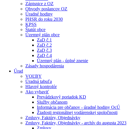
Zápisnice z OZ
Obvody poslancov OZ
Úradné hodiny
PHSR do roku 2030
KPSS
Štatút obce
Územný plán obce
ZaD č.1
ZaD č.2
ZaD č.3
ZaD č.4
Územný plán - úplné znenie
Zásady hospodárenia
Úrad
VOĽBY
Úradná tabuľa
Hlavný kontrolór
Ako vybaviť
Prevádzkový poriadok KD
Služby občanom
Informácia pre občanov - úradné hodiny OcÚ
Žiadosti regionálnej vodárenskej spoločnosti
Zmluvy, Faktúry, Objednávky
Zmluvy, Faktúry, Objednávky - archív do augusta 2023
Zmluvy