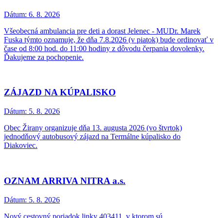
Dátum:
6. 8. 2026
Všeobecná ambulancia pre deti a dorast Jelenec - MUDr. Marek
Fuska týmto oznamuje, že dňa 7.8.2026 (v piatok) bude ordinovať v
čase od 8:00 hod. do 11:00 hodiny z dôvodu čerpania dovolenky.
Ďakujeme za pochopenie.
ZÁJAZD NA KÚPALISKO
Dátum:
5. 8. 2026
Obec Žirany organizuje dňa 13. augusta 2026 (vo štvrtok)
jednodňový autobusový zájazd na Termálne kúpalisko do
Diakoviec.
OZNAM ARRIVA NITRA a.s.
Dátum:
5. 8. 2026
Nový cestovný poriadok linky 403411, v ktorom sú