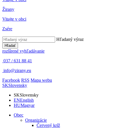
Žirany
Vitajte v obci
Zsére
Hľadaný výraz
Hľadať
rozšírené vyhľadávanie
037 / 631 88 41
info@zirany.eu
Facebook
RSS
Mapa webu
SK
Slovensky
SK
Slovensky
EN
English
HU
Magyar
Obec
Organizácie
Červený kríž