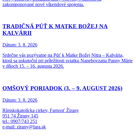
zakomponované nové víkendové spojenia.
TRADIČNÁ PÚŤ K MATKE BOŽEJ NA
KALVÁRII
Dátum:
3. 8. 2026
Srdečne vás pozývame na Púť k Matke Božej Nitra – Kalvária,
ktorá sa uskutoční pri príležitosti sviatku Nanebovzatia Panny Márie
v dňoch 15. – 16. augusta 2026.
OMŠOVÝ PORIADOK (3. – 9. AUGUST 2026)
Dátum:
3. 8. 2026
Rímskokatolícka cirkev, Farnosť Žirany
951 74 Žirany 145
tel.: 0907/743 251
e-mail: zirany@fara.sk