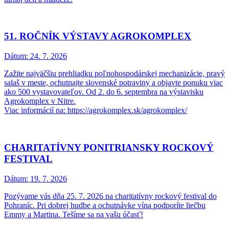
51. ROČNÍK VÝSTAVY AGROKOMPLEX
Dátum:
24. 7. 2026
Zažite najväčšiu prehliadku poľnohospodárskej mechanizácie, pravý
salaš v meste, ochutnajte slovenské potraviny a objavte ponuku viac
ako 500 vystavovateľov. Od 2. do 6. septembra na výstavisku
Agrokomplex v Nitre.
Viac informácií na: https://agrokomplex.sk/agrokomplex/
CHARITATÍVNY PONITRIANSKY ROCKOVÝ
FESTIVAL
Dátum:
19. 7. 2026
Pozývame vás dňa 25. 7. 2026 na charitatívny rockový festival do
Pohraníc. Pri dobrej hudbe a ochutnávke vína podporíte liečbu
Emmy a Martina. Tešíme sa na vašu účasť!