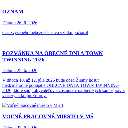
OZNAM
Dátum:
26. 6. 2026
Čas zvýšeného nebezpečenstva vzniku požiaru!
POZVÁNKA NA OBECNÉ DNI A TOWN
TWINNING 2026
Dátum:
25. 6. 2026
V dňoch 10. až 12. júla 2026 bude obec Žirany hostiť
medzinárodné podujatie OBECNÉ DNI A TOWN TWINNING
2026, ktoré spojí obyvateľov a zástupcov partnerských samospráv z
viacerých krajín Európy.
VOĽNÉ PRACOVNÉ MIESTO V MŠ
Dátum:
25. 6. 2026