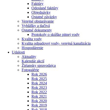
Faktúry
Odoslané faktúry
Objednávky
Ostatné záväzky
Verejné obstarávanie
Vyhlášky a tlačivá
Ostatné dokumenty
Protokoly o skúške pitnej vody
Kvalita vody
Kvalita odpadovej vody- verejná kanalizácia
Hospodárenie
Udalosti
Aktuality
Kalendár akcií
Žiriansky spravodajca
Fotogalérie
Rok 2026
Rok 2025
Rok 2024
Rok 2023
Rok 2022
Rok 2021
Rok 2020
Rok 2019
Rok 2018