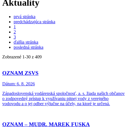
Aktuality
prvá stránka
predchádzajúca stránka
1
2
3
ďalšia stránka
posledná stránka
Zobrazené
1
-
30
z 409
OZNAM ZSVS
Dátum:
6. 8. 2026
Západoslovenská vodárenská spoločnosť, a. s. žiada našich občanov
o zodpovedný prístup k využívaniu pitnej vody z verejného
vodovodu a o jej odber výlučne na účely, na ktoré je určená.
OZNAM – MUDR. MAREK FUSKA