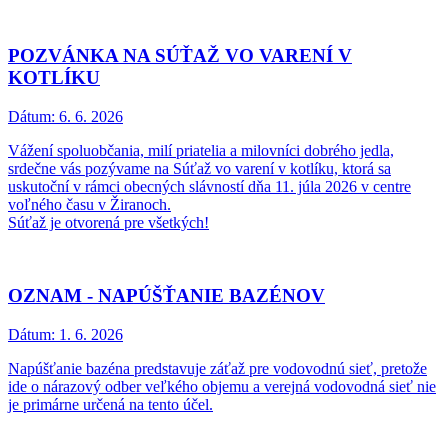
POZVÁNKA NA SÚŤAŽ VO VARENÍ V
KOTLÍKU
Dátum:
6. 6. 2026
Vážení spoluobčania, milí priatelia a milovníci dobrého jedla,
srdečne vás pozývame na Súťaž vo varení v kotlíku, ktorá sa
uskutoční v rámci obecných slávností dňa 11. júla 2026 v centre
voľného času v Žiranoch.
Súťaž je otvorená pre všetkých!
OZNAM - NAPÚŠŤANIE BAZÉNOV
Dátum:
1. 6. 2026
Napúšťanie bazéna predstavuje záťaž pre vodovodnú sieť, pretože
ide o nárazový odber veľkého objemu a verejná vodovodná sieť nie
je primárne určená na tento účel.