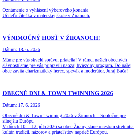
Oznámenie o vyhlásení výberového konania
Učiteľ/učiteľka v materskej škole v Žiranoch.
VÝNIMOČNÝ HOSŤ V ŽIRANOCH!
Dátum:
18. 6. 2026
Máme pre vás skvelú správu, priatelia! V rámci našich obecných
slávností sme pre vás pripravili naozaj hviezdny program. Do našej
obce zavíta charizmatický herec, spevák a moderátor, Juraj Bača!
OBECNÉ DNI & TOWN TWINNING 2026
Dátum:
17. 6. 2026
Obecné dni & Town Twinning 2026 v Žiranoch – Spoločne pre
silnejšiu Európu
V dňoch 10. – 12. júla 2026 sa obec Žirany stane miestom stretnutia
kultúr, tradícií, názorov a priateľstiev naprieč Európou.