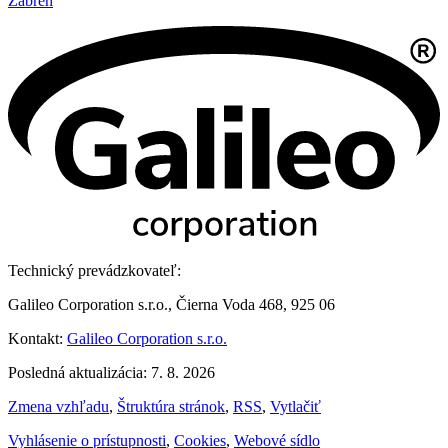
Zábřeh
Technický prevádzkovateľ:
Galileo Corporation s.r.o., Čierna Voda 468, 925 06
Kontakt:
Galileo Corporation s.r.o.
Posledná aktualizácia: 7. 8. 2026
Zmena vzhľadu
,
Štruktúra stránok
,
RSS
,
Vytlačiť
Vyhlásenie o prístupnosti
,
Cookies
,
Webové sídlo