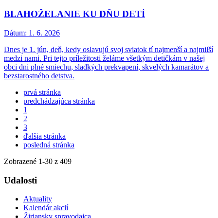
BLAHOŽELANIE KU DŇU DETÍ
Dátum:
1. 6. 2026
Dnes je 1. jún, deň, kedy oslavujú svoj sviatok tí najmenší a najmilší
medzi nami. Pri tejto príležitosti želáme všetkým detičkám v našej
obci dni plné smiechu, sladkých prekvapení, skvelých kamarátov a
bezstarostného detstva.
prvá stránka
predchádzajúca stránka
1
2
3
ďalšia stránka
posledná stránka
Zobrazené
1
-
30
z 409
Udalosti
Aktuality
Kalendár akcií
Žiriansky spravodajca