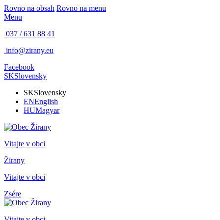
Rovno na obsah
Rovno na menu
Menu
037 / 631 88 41
info@zirany.eu
Facebook
SK
Slovensky
SK
Slovensky
EN
English
HU
Magyar
Vitajte v obci
Žirany
Vitajte v obci
Zsére
Vitajte v obci