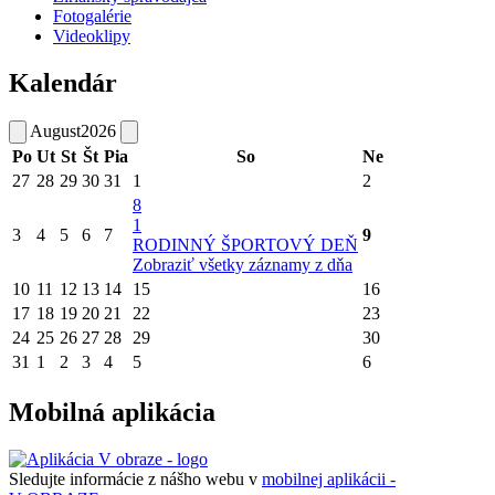
Fotogalérie
Videoklipy
Kalendár
August
2026
Po
Ut
St
Št
Pia
So
Ne
27
28
29
30
31
1
2
8
1
3
4
5
6
7
9
RODINNÝ ŠPORTOVÝ DEŇ
Zobraziť všetky záznamy z dňa
10
11
12
13
14
15
16
17
18
19
20
21
22
23
24
25
26
27
28
29
30
31
1
2
3
4
5
6
Mobilná aplikácia
Sledujte informácie z nášho webu v
mobilnej aplikácii -