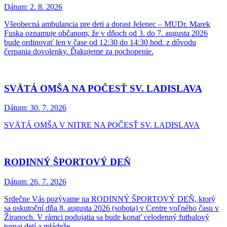
Dátum:
2. 8. 2026
Všeobecná ambulancia pre deti a dorast Jelenec – MUDr. Marek
Fuska oznamuje občanom, že v dňoch od 3. do 7. augusta 2026
bude ordinovať len v čase od 12:30 do 14:30 hod. z dôvodu
čerpania dovolenky. Ďakujeme za pochopenie.
SVÄTÁ OMŠA NA POČESŤ SV. LADISLAVA
Dátum:
30. 7. 2026
SVÄTÁ OMŠA V NITRE NA POČESŤ SV. LADISLAVA
RODINNÝ ŠPORTOVÝ DEŇ
Dátum:
26. 7. 2026
Srdečne Vás pozývame na RODINNÝ ŠPORTOVÝ DEŇ, ktorý
sa uskutoční dňa 8. augusta 2026 (sobota) v Centre voľného času v
Žiranoch. V rámci podujatia sa bude konať celodenný futbalový
turnaj detí a mládeže.