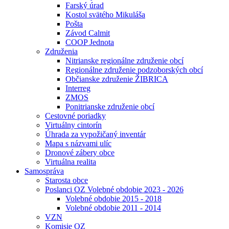
Farský úrad
Kostol svätého Mikuláša
Pošta
Závod Calmit
COOP Jednota
Združenia
Nitrianske regionálne združenie obcí
Regionálne združenie podzoborských obcí
Občianske združenie ŽIBRICA
Interreg
ZMOS
Ponitrianske združenie obcí
Cestovné poriadky
Virtuálny cintorín
Úhrada za vypožičaný inventár
Mapa s názvami ulíc
Dronové zábery obce
Virtuálna realita
Samospráva
Starosta obce
Poslanci OZ Volebné obdobie 2023 - 2026
Volebné obdobie 2015 - 2018
Volebné obdobie 2011 - 2014
VZN
Komisie OZ