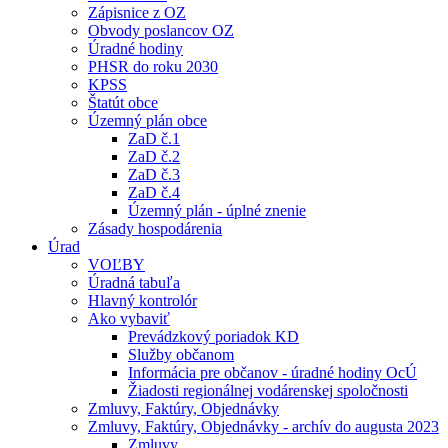
Zápisnice z OZ
Obvody poslancov OZ
Úradné hodiny
PHSR do roku 2030
KPSS
Štatút obce
Územný plán obce
ZaD č.1
ZaD č.2
ZaD č.3
ZaD č.4
Územný plán - úplné znenie
Zásady hospodárenia
Úrad
VOĽBY
Úradná tabuľa
Hlavný kontrolór
Ako vybaviť
Prevádzkový poriadok KD
Služby občanom
Informácia pre občanov - úradné hodiny OcÚ
Žiadosti regionálnej vodárenskej spoločnosti
Zmluvy, Faktúry, Objednávky
Zmluvy, Faktúry, Objednávky - archív do augusta 2023
Zmluvy