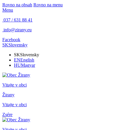
Rovno na obsah
Rovno na menu
Menu
037 / 631 88 41
info@zirany.eu
Facebook
SK
Slovensky
SK
Slovensky
EN
English
HU
Magyar
Vitajte v obci
Žirany
Vitajte v obci
Zsére
Vitajte v obci