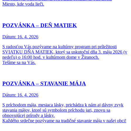
Miesto, kde voda lieči.
POZVÁNKA – DEŇ MATIEK
Dátum:
16. 4. 2026
S radosťou Vás pozývame na kultúrny program pri príležitosti
SVIATKU DŇA MATIEK, ktorý sa uskutoční dňa 3. mája 2026 (v
nedeľu) o 16:00 hod. v kultúrnom dome v Žiranoch.
Tešíme sa na Vás.
POZVÁNKA – STAVANIE MÁJA
Dátum:
16. 4. 2026
S príchodom mája, mesiaca lásky, prichádza k nám aj dávny zvyk
stavania májov, ktoré sú symbolom príchodu jari, znovu sa
obnovujúcej prírody a lásky.
Každého srdečne pozývame na tradičné stavanie mája v našej obci!