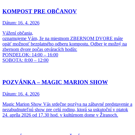
KOMPOST PRE OBČANOV
Dátum:
16. 4. 2026
Vážení občania,
oznamujeme Vám, že na miestnom ZBERNOM DVORE máte
opäť možnosť bezplatného odberu kompostu. Odber je možný na
zbernom dvore počas otváracích hodín:
PONDELOK: 14:00 – 16:00
SOBOTA: 8:00 – 12:00
POZVÁNKA – MAGIC MARION SHOW
Dátum:
16. 4. 2026
Magic Marion Show Vás srdečne pozýva na zábavné predstavenie a
nezabudnuteľnú show pre celú rodinu, ktorá sa uskutoční v piatok
24. apríla 2026 od 17.30 hod. v kultúrnom dome v Žiranoch.