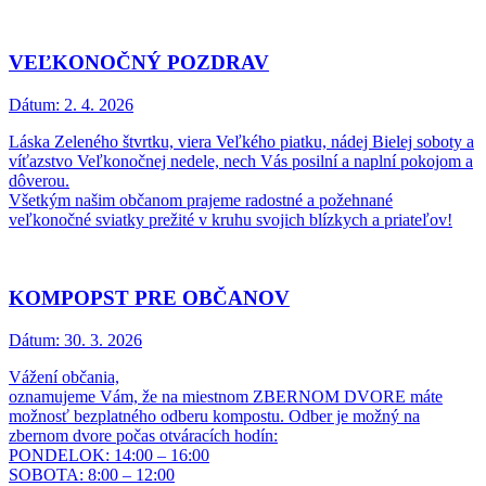
VEĽKONOČNÝ POZDRAV
Dátum:
2. 4. 2026
Láska Zeleného štvrtku, viera Veľkého piatku, nádej Bielej soboty a
víťazstvo Veľkonočnej nedele, nech Vás posilní a naplní pokojom a
dôverou.
Všetkým našim občanom prajeme radostné a požehnané
veľkonočné sviatky prežité v kruhu svojich blízkych a priateľov!
KOMPOPST PRE OBČANOV
Dátum:
30. 3. 2026
Vážení občania,
oznamujeme Vám, že na miestnom ZBERNOM DVORE máte
možnosť bezplatného odberu kompostu. Odber je možný na
zbernom dvore počas otváracích hodín:
PONDELOK: 14:00 – 16:00
SOBOTA: 8:00 – 12:00