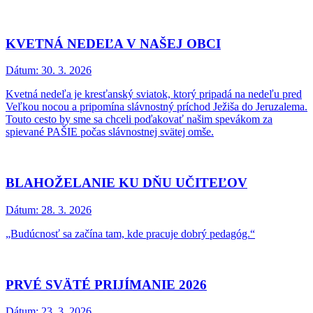
KVETNÁ NEDEĽA V NAŠEJ OBCI
Dátum:
30. 3. 2026
Kvetná nedeľa je kresťanský sviatok, ktorý pripadá na nedeľu pred
Veľkou nocou a pripomína slávnostný príchod Ježiša do Jeruzalema.
Touto cesto by sme sa chceli poďakovať našim spevákom za
spievané PAŠIE počas slávnostnej svätej omše.
BLAHOŽELANIE KU DŇU UČITEĽOV
Dátum:
28. 3. 2026
„Budúcnosť sa začína tam, kde pracuje dobrý pedagóg.“
PRVÉ SVÄTÉ PRIJÍMANIE 2026
Dátum:
23. 3. 2026