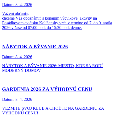
Dátum:
8. 4. 2026
Vážení občania,
chceme Vás oboznámiť s konaním výcvikovej aktivity na
Posádkovom cvičisku Kolíňansky vrch v termíne od 7. do 9. apríla
2026 v čase od 07:00 hod. do 15:30 hod. denne.
NÁBYTOK A BÝVANIE 2026
Dátum:
8. 4. 2026
NÁBYTOK A BÝVANIE 2026: MIESTO, KDE SA RODÍ
MODERNÝ DOMOV
GARDENIA 2026 ZA VÝHODNÚ CENU
Dátum:
8. 4. 2026
VEZMITE SVOJ KLUB A CHOĎTE NA GARDENIU ZA
VÝHODNÚ CENU!