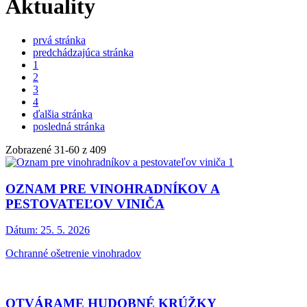
Aktuality
prvá stránka
predchádzajúca stránka
1
2
3
4
ďalšia stránka
posledná stránka
Zobrazené
31
-
60
z 409
OZNAM PRE VINOHRADNÍKOV A
PESTOVATEĽOV VINIČA
Dátum:
25. 5. 2026
Ochranné ošetrenie vinohradov
OTVÁRAME HUDOBNÉ KRÚŽKY