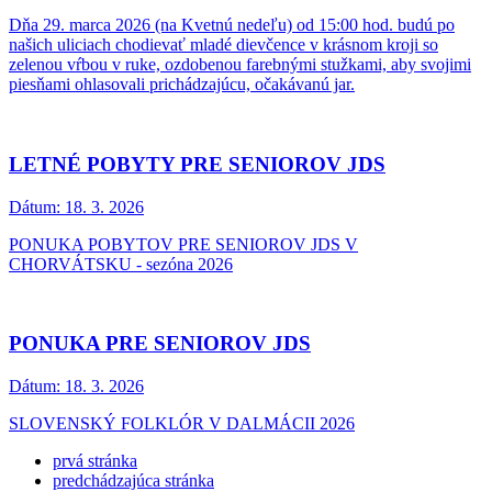
Dňa 29. marca 2026 (na Kvetnú nedeľu) od 15:00 hod. budú po
našich uliciach chodievať mladé dievčence v krásnom kroji so
zelenou vŕbou v ruke, ozdobenou farebnými stužkami, aby svojimi
piesňami ohlasovali prichádzajúcu, očakávanú jar.
LETNÉ POBYTY PRE SENIOROV JDS
Dátum:
18. 3. 2026
PONUKA POBYTOV PRE SENIOROV JDS V
CHORVÁTSKU - sezóna 2026
PONUKA PRE SENIOROV JDS
Dátum:
18. 3. 2026
SLOVENSKÝ FOLKLÓR V DALMÁCII 2026
prvá stránka
predchádzajúca stránka