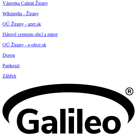
Vápenka Calmit Žirany
Wikipedia - Žirany
OÚ Žirany - azet.sk
Dátové centrum obcí a miest
OÚ Žirany - e-obce.sk
Dorog
Papkeszi
Zábřeh