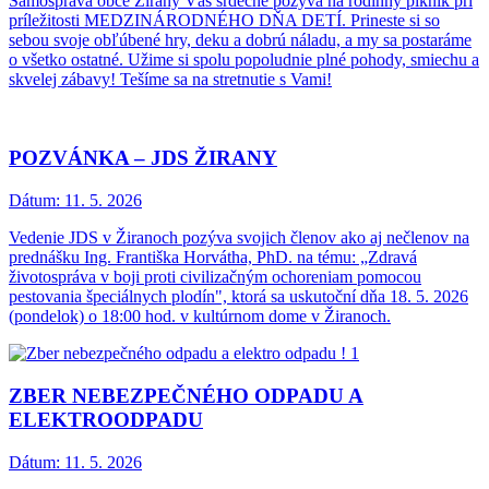
Samospráva obce Žirany Vás srdečne pozýva na rodinný piknik pri
príležitosti MEDZINÁRODNÉHO DŇA DETÍ. Prineste si so
sebou svoje obľúbené hry, deku a dobrú náladu, a my sa postaráme
o všetko ostatné. Užime si spolu popoludnie plné pohody, smiechu a
skvelej zábavy! Tešíme sa na stretnutie s Vami!
POZVÁNKA – JDS ŽIRANY
Dátum:
11. 5. 2026
Vedenie JDS v Žiranoch pozýva svojich členov ako aj nečlenov na
prednášku Ing. Františka Horvátha, PhD. na tému: „Zdravá
životospráva v boji proti civilizačným ochoreniam pomocou
pestovania špeciálnych plodín", ktorá sa uskutoční dňa 18. 5. 2026
(pondelok) o 18:00 hod. v kultúrnom dome v Žiranoch.
ZBER NEBEZPEČNÉHO ODPADU A
ELEKTROODPADU
Dátum:
11. 5. 2026