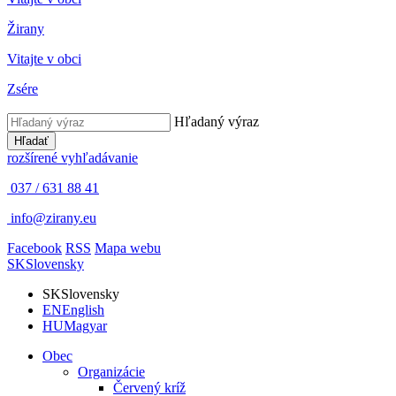
Žirany
Vitajte v obci
Zsére
Hľadaný výraz
Hľadať
rozšírené vyhľadávanie
037 / 631 88 41
info@zirany.eu
Facebook
RSS
Mapa webu
SK
Slovensky
SK
Slovensky
EN
English
HU
Magyar
Obec
Organizácie
Červený kríž