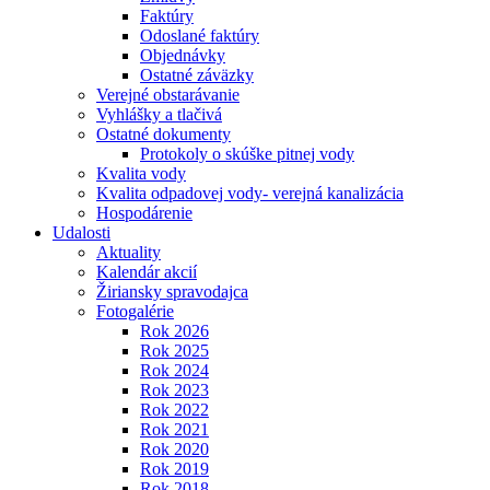
Faktúry
Odoslané faktúry
Objednávky
Ostatné záväzky
Verejné obstarávanie
Vyhlášky a tlačivá
Ostatné dokumenty
Protokoly o skúške pitnej vody
Kvalita vody
Kvalita odpadovej vody- verejná kanalizácia
Hospodárenie
Udalosti
Aktuality
Kalendár akcií
Žiriansky spravodajca
Fotogalérie
Rok 2026
Rok 2025
Rok 2024
Rok 2023
Rok 2022
Rok 2021
Rok 2020
Rok 2019
Rok 2018