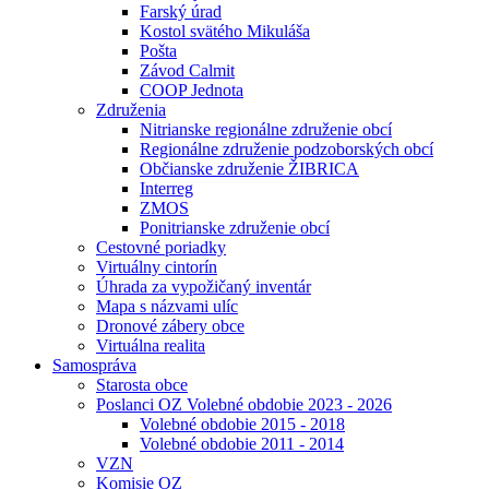
Farský úrad
Kostol svätého Mikuláša
Pošta
Závod Calmit
COOP Jednota
Združenia
Nitrianske regionálne združenie obcí
Regionálne združenie podzoborských obcí
Občianske združenie ŽIBRICA
Interreg
ZMOS
Ponitrianske združenie obcí
Cestovné poriadky
Virtuálny cintorín
Úhrada za vypožičaný inventár
Mapa s názvami ulíc
Dronové zábery obce
Virtuálna realita
Samospráva
Starosta obce
Poslanci OZ Volebné obdobie 2023 - 2026
Volebné obdobie 2015 - 2018
Volebné obdobie 2011 - 2014
VZN
Komisie OZ