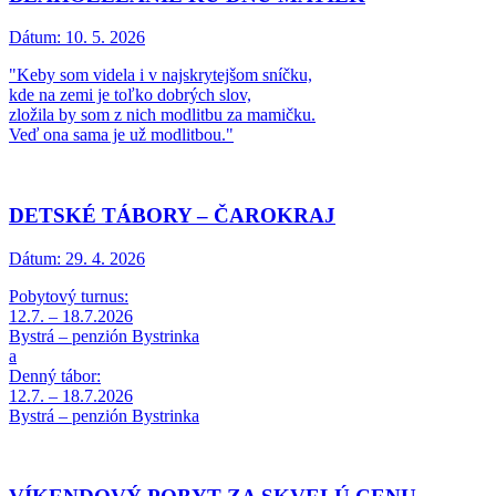
Dátum:
10. 5. 2026
"Keby som videla i v najskrytejšom sníčku,
kde na zemi je toľko dobrých slov,
zložila by som z nich modlitbu za mamičku.
Veď ona sama je už modlitbou."
DETSKÉ TÁBORY – ČAROKRAJ
Dátum:
29. 4. 2026
Pobytový turnus:
12.7. – 18.7.2026
Bystrá – penzión Bystrinka
a
Denný tábor:
12.7. – 18.7.2026
Bystrá – penzión Bystrinka