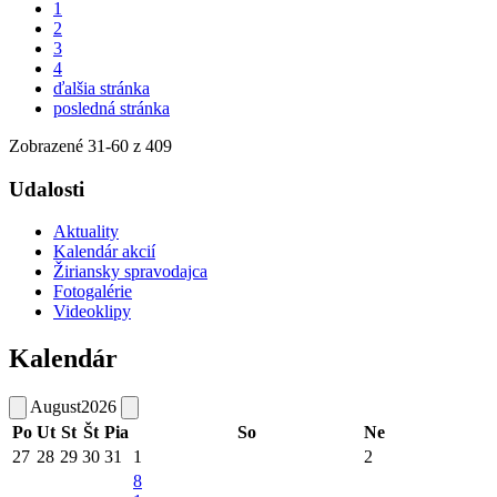
1
2
3
4
ďalšia stránka
posledná stránka
Zobrazené
31
-
60
z 409
Udalosti
Aktuality
Kalendár akcií
Žiriansky spravodajca
Fotogalérie
Videoklipy
Kalendár
August
2026
Po
Ut
St
Št
Pia
So
Ne
27
28
29
30
31
1
2
8