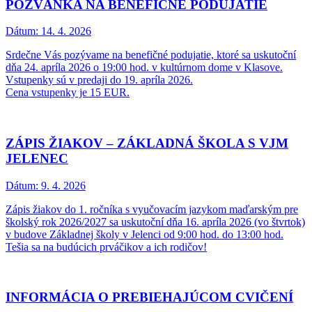
POZVÁNKA NA BENEFIČNÉ PODUJATIE
Dátum:
14. 4. 2026
Srdečne Vás pozývame na benefičné podujatie, ktoré sa uskutoční
dňa 24. apríla 2026 o 19:00 hod. v kultúrnom dome v Klasove.
Vstupenky sú v predaji do 19. apríla 2026.
Cena vstupenky je 15 EUR.
ZÁPIS ŽIAKOV – ZÁKLADNÁ ŠKOLA S VJM
JELENEC
Dátum:
9. 4. 2026
Zápis žiakov do 1. ročníka s vyučovacím jazykom maďarským pre
školský rok 2026/2027 sa uskutoční dňa 16. apríla 2026 (vo štvrtok)
v budove Základnej školy v Jelenci od 9:00 hod. do 13:00 hod.
Tešia sa na budúcich prváčikov a ich rodičov!
INFORMÁCIA O PREBIEHAJÚCOM CVIČENÍ