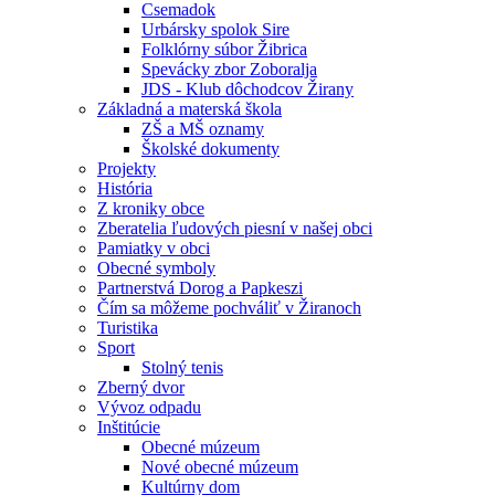
Csemadok
Urbársky spolok Sire
Folklórny súbor Žibrica
Spevácky zbor Zoboralja
JDS - Klub dôchodcov Žirany
Základná a materská škola
ZŠ a MŠ oznamy
Školské dokumenty
Projekty
História
Z kroniky obce
Zberatelia ľudových piesní v našej obci
Pamiatky v obci
Obecné symboly
Partnerstvá Dorog a Papkeszi
Čím sa môžeme pochváliť v Žiranoch
Turistika
Sport
Stolný tenis
Zberný dvor
Vývoz odpadu
Inštitúcie
Obecné múzeum
Nové obecné múzeum
Kultúrny dom