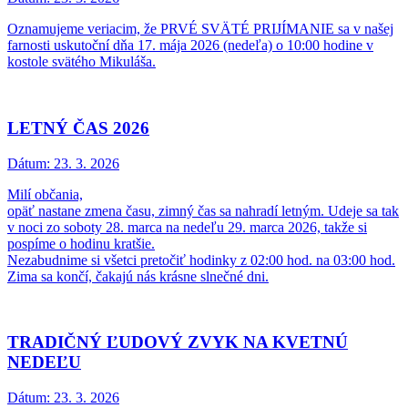
Oznamujeme veriacim, že PRVÉ SVÄTÉ PRIJÍMANIE sa v našej
farnosti uskutoční dňa 17. mája 2026 (nedeľa) o 10:00 hodine v
kostole svätého Mikuláša.
LETNÝ ČAS 2026
Dátum:
23. 3. 2026
Milí občania,
opäť nastane zmena času, zimný čas sa nahradí letným. Udeje sa tak
v noci zo soboty 28. marca na nedeľu 29. marca 2026, takže si
pospíme o hodinu kratšie.
Nezabudnime si všetci pretočiť hodinky z 02:00 hod. na 03:00 hod.
Zima sa končí, čakajú nás krásne slnečné dni.
TRADIČNÝ ĽUDOVÝ ZVYK NA KVETNÚ
NEDEĽU
Dátum:
23. 3. 2026