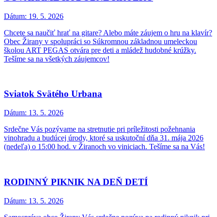
Dátum:
19. 5. 2026
Chcete sa naučiť hrať na gitare? Alebo máte záujem o hru na klavír?
Obec Žirany v spolupráci so Súkromnou základnou umeleckou
školou ART PEGAS otvára pre deti a mládež hudobné krúžky.
Tešíme sa na všetkých záujemcov!
Sviatok Svätého Urbana
Dátum:
13. 5. 2026
Srdečne Vás pozývame na stretnutie pri príležitosti požehnania
vinohradu a budúcej úrody, ktoré sa uskutoční dňa 31. mája 2026
(nedeľa) o 15:00 hod. v Žiranoch vo viniciach. Tešíme sa na Vás!
RODINNÝ PIKNIK NA DEŇ DETÍ
Dátum:
13. 5. 2026