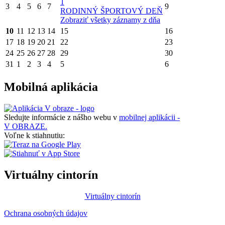
1
3
4
5
6
7
9
RODINNÝ ŠPORTOVÝ DEŇ
Zobraziť všetky záznamy z dňa
10
11
12
13
14
15
16
17
18
19
20
21
22
23
24
25
26
27
28
29
30
31
1
2
3
4
5
6
Mobilná aplikácia
Sledujte informácie z nášho webu v
mobilnej aplikácii -
V OBRAZE.
Voľne k stiahnutiu:
Virtuálny cintorín
Virtuálny cintorín
Ochrana osobných údajov