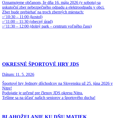
Oznamujeme občanom, že dňa 16. mája 2026 (v sobotu) sa
uskutoční zber nebezpečného odpadu a elektroodpadu v obci.
Zber bude prebiehať na troch zberných miestach:
✅10:30 – 11:00 (kostol)
✅11:00 – 11:30 (obecný úrad)
✅11:30 – 12:00 (dolný park – centrum voľného času)
OKRESNÉ ŠPORTOVÉ HRY JDS
Dátum:
11. 5. 2026
Športové hry Jednoty dôchodcov na Slovensku už 25. júna 2026 v
Nitre!
Podujatie je určené pre členov JDS okresu Nitra.
Tešíme sa na účasť našich seniorov a športového ducha!
BLAHOŽELANIE KU DŇU MATIEK