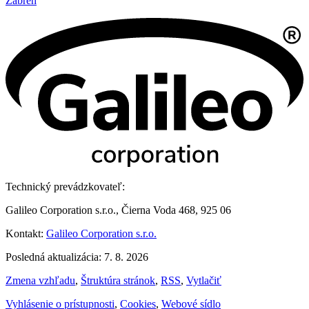
Zábřeh
Technický prevádzkovateľ:
Galileo Corporation s.r.o., Čierna Voda 468, 925 06
Kontakt:
Galileo Corporation s.r.o.
Posledná aktualizácia: 7. 8. 2026
Zmena vzhľadu
,
Štruktúra stránok
,
RSS
,
Vytlačiť
Vyhlásenie o prístupnosti
,
Cookies
,
Webové sídlo