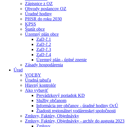
Zápisnice z OZ
Obvody poslancov OZ
Úradné hodiny
PHSR do roku 2030
KPSS
Štatút obce
Územný plán obce
ZaD č.1
ZaD č.2
ZaD č.3
ZaD č.4
Územný plán - úplné znenie
Zásady hospodárenia
Úrad
VOĽBY
Úradná tabuľa
Hlavný kontrolór
Ako vybaviť
Prevádzkový poriadok KD
Služby občanom
Informácia pre občanov - úradné hodiny OcÚ
Žiadosti regionálnej vodárenskej spoločnosti
Zmluvy, Faktúry, Objednávky
Zmluvy, Faktúry, Objednávky - archív do augusta 2023
Zmluvy