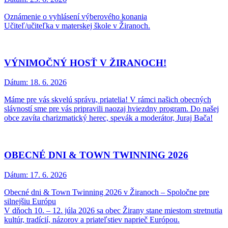
Oznámenie o vyhlásení výberového konania
Učiteľ/učiteľka v materskej škole v Žiranoch.
VÝNIMOČNÝ HOSŤ V ŽIRANOCH!
Dátum:
18. 6. 2026
Máme pre vás skvelú správu, priatelia! V rámci našich obecných
slávností sme pre vás pripravili naozaj hviezdny program. Do našej
obce zavíta charizmatický herec, spevák a moderátor, Juraj Bača!
OBECNÉ DNI & TOWN TWINNING 2026
Dátum:
17. 6. 2026
Obecné dni & Town Twinning 2026 v Žiranoch – Spoločne pre
silnejšiu Európu
V dňoch 10. – 12. júla 2026 sa obec Žirany stane miestom stretnutia
kultúr, tradícií, názorov a priateľstiev naprieč Európou.