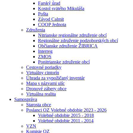
Farský úrad
Kostol svätého Mikuláša
Pošta
Závod Calmit
COOP Jednota
Združenia
Nitrianske regionálne združenie obcí
Regionálne združenie podzoborských obcí
Občianske združenie ŽIBRICA
Interreg
ZMOS
Ponitrianske združenie obcí
Cestovné poriadky
Virtuálny cintorín
Úhrada za vypožičaný inventár
Mapa s názvami ulíc
Dronové zábery obce
Virtuálna realita
Samospráva
Starosta obce
Poslanci OZ Volebné obdobie 2023 - 2026
Volebné obdobie 2015 - 2018
Volebné obdobie 2011 - 2014
VZN
Komisie OZ