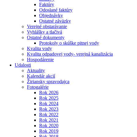
Faktúry
Odoslané faktúry
Objednávky
Ostatné záväzky
Verejné obstarávanie
Vyhlášky a tlačivá
Ostatné dokumenty
Protokoly o skúške pitnej vody
Kvalita vody
Kvalita odpadovej vody- verejná kanalizácia
Hospodárenie
Udalosti
Aktuality
Kalendár akcií
Žiriansky spravodajca
Fotogalérie
Rok 2026
Rok 2025
Rok 2024
Rok 2023
Rok 2022
Rok 2021
Rok 2020
Rok 2019
Rok 2018