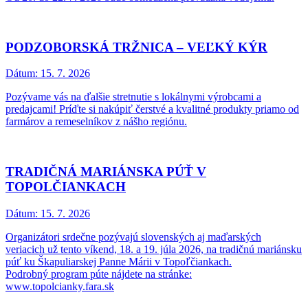
PODZOBORSKÁ TRŽNICA – VEĽKÝ KÝR
Dátum:
15. 7. 2026
Pozývame vás na ďalšie stretnutie s lokálnymi výrobcami a
predajcami! Príďte si nakúpiť čerstvé a kvalitné produkty priamo od
farmárov a remeselníkov z nášho regiónu.
TRADIČNÁ MARIÁNSKA PÚŤ V
TOPOLČIANKACH
Dátum:
15. 7. 2026
Organizátori srdečne pozývajú slovenských aj maďarských
veriacich už tento víkend, 18. a 19. júla 2026, na tradičnú mariánsku
púť ku Škapuliarskej Panne Márii v Topoľčiankach.
Podrobný program púte nájdete na stránke:
www.topolcianky.fara.sk