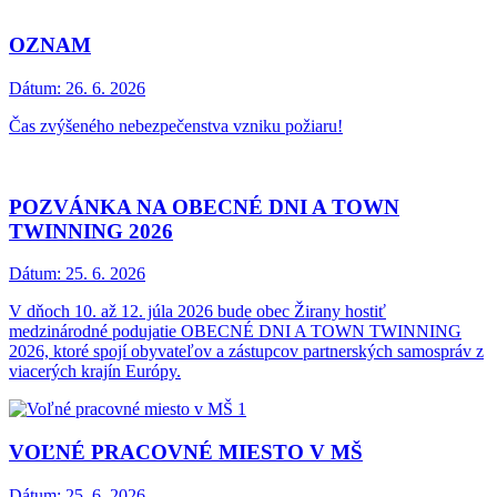
OZNAM
Dátum:
26. 6. 2026
Čas zvýšeného nebezpečenstva vzniku požiaru!
POZVÁNKA NA OBECNÉ DNI A TOWN
TWINNING 2026
Dátum:
25. 6. 2026
V dňoch 10. až 12. júla 2026 bude obec Žirany hostiť
medzinárodné podujatie OBECNÉ DNI A TOWN TWINNING
2026, ktoré spojí obyvateľov a zástupcov partnerských samospráv z
viacerých krajín Európy.
VOĽNÉ PRACOVNÉ MIESTO V MŠ
Dátum:
25. 6. 2026