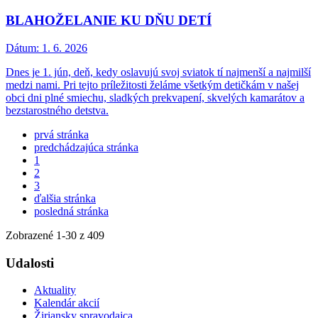
BLAHOŽELANIE KU DŇU DETÍ
Dátum:
1. 6. 2026
Dnes je 1. jún, deň, kedy oslavujú svoj sviatok tí najmenší a najmilší
medzi nami. Pri tejto príležitosti želáme všetkým detičkám v našej
obci dni plné smiechu, sladkých prekvapení, skvelých kamarátov a
bezstarostného detstva.
prvá stránka
predchádzajúca stránka
1
2
3
ďalšia stránka
posledná stránka
Zobrazené
1
-
30
z 409
Udalosti
Aktuality
Kalendár akcií
Žiriansky spravodajca