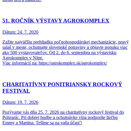
51. ROČNÍK VÝSTAVY AGROKOMPLEX
Dátum:
24. 7. 2026
Zažite najväčšiu prehliadku poľnohospodárskej mechanizácie, pravý
salaš v meste, ochutnajte slovenské potraviny a objavte ponuku viac
ako 500 vystavovateľov. Od 2. do 6. septembra na výstavisku
Agrokomplex v Nitre.
Viac informácií na: https://agrokomplex.sk/agrokomplex/
CHARITATÍVNY PONITRIANSKY ROCKOVÝ
FESTIVAL
Dátum:
19. 7. 2026
Pozývame vás dňa 25. 7. 2026 na charitatívny rockový festival do
Pohraníc. Pri dobrej hudbe a ochutnávke vína podporíte liečbu
Emmy a Martina. Tešíme sa na vašu účasť!