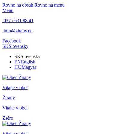
Rovno na obsah
Rovno na menu
Menu
037 / 631 88 41
info@zirany.eu
Facebook
SK
Slovensky
SK
Slovensky
EN
English
HU
Magyar
Vitajte v obci
Žirany
Vitajte v obci
Zsére
Vitajte v obci