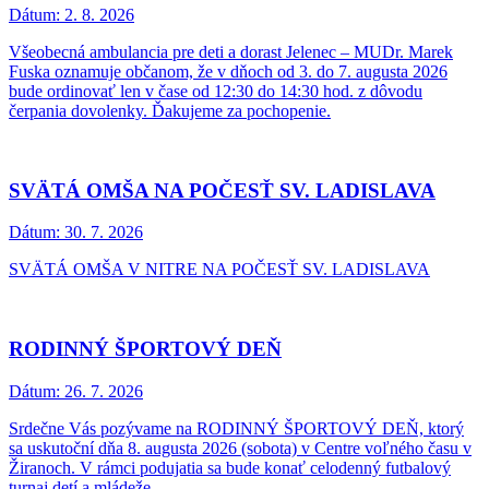
Dátum:
2. 8. 2026
Všeobecná ambulancia pre deti a dorast Jelenec – MUDr. Marek
Fuska oznamuje občanom, že v dňoch od 3. do 7. augusta 2026
bude ordinovať len v čase od 12:30 do 14:30 hod. z dôvodu
čerpania dovolenky. Ďakujeme za pochopenie.
SVÄTÁ OMŠA NA POČESŤ SV. LADISLAVA
Dátum:
30. 7. 2026
SVÄTÁ OMŠA V NITRE NA POČESŤ SV. LADISLAVA
RODINNÝ ŠPORTOVÝ DEŇ
Dátum:
26. 7. 2026
Srdečne Vás pozývame na RODINNÝ ŠPORTOVÝ DEŇ, ktorý
sa uskutoční dňa 8. augusta 2026 (sobota) v Centre voľného času v
Žiranoch. V rámci podujatia sa bude konať celodenný futbalový
turnaj detí a mládeže.