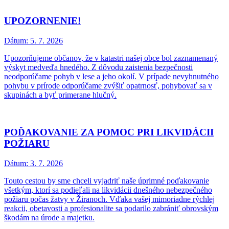
UPOZORNENIE!
Dátum:
5. 7. 2026
Upozorňujeme občanov, že v katastri našej obce bol zaznamenaný
výskyt medveďa hnedého. Z dôvodu zaistenia bezpečnosti
neodporúčame pohyb v lese a jeho okolí. V prípade nevyhnutného
pohybu v prírode odporúčame zvýšiť opatrnosť, pohybovať sa v
skupinách a byť primerane hlučný.
POĎAKOVANIE ZA POMOC PRI LIKVIDÁCII
POŽIARU
Dátum:
3. 7. 2026
Touto cestou by sme chceli vyjadriť naše úprimné poďakovanie
všetkým, ktorí sa podieľali na likvidácii dnešného nebezpečného
požiaru počas žatvy v Žiranoch. Vďaka vašej mimoriadne rýchlej
reakcii, obetavosti a profesionalite sa podarilo zabrániť obrovským
škodám na úrode a majetku.