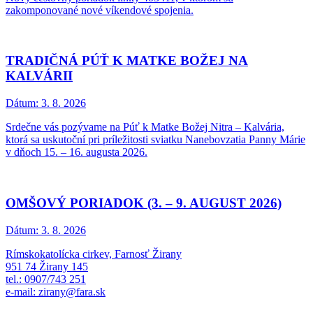
zakomponované nové víkendové spojenia.
TRADIČNÁ PÚŤ K MATKE BOŽEJ NA
KALVÁRII
Dátum:
3. 8. 2026
Srdečne vás pozývame na Púť k Matke Božej Nitra – Kalvária,
ktorá sa uskutoční pri príležitosti sviatku Nanebovzatia Panny Márie
v dňoch 15. – 16. augusta 2026.
OMŠOVÝ PORIADOK (3. – 9. AUGUST 2026)
Dátum:
3. 8. 2026
Rímskokatolícka cirkev, Farnosť Žirany
951 74 Žirany 145
tel.: 0907/743 251
e-mail: zirany@fara.sk