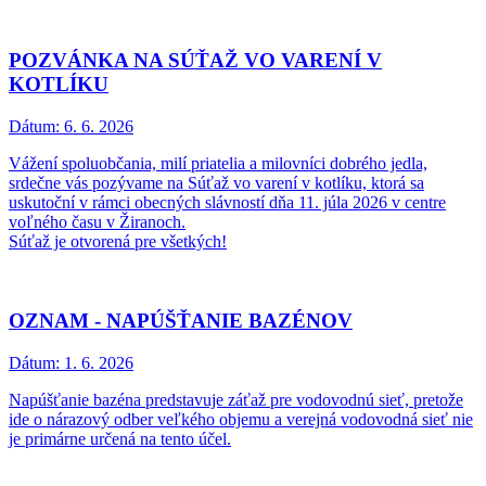
POZVÁNKA NA SÚŤAŽ VO VARENÍ V
KOTLÍKU
Dátum:
6. 6. 2026
Vážení spoluobčania, milí priatelia a milovníci dobrého jedla,
srdečne vás pozývame na Súťaž vo varení v kotlíku, ktorá sa
uskutoční v rámci obecných slávností dňa 11. júla 2026 v centre
voľného času v Žiranoch.
Súťaž je otvorená pre všetkých!
OZNAM - NAPÚŠŤANIE BAZÉNOV
Dátum:
1. 6. 2026
Napúšťanie bazéna predstavuje záťaž pre vodovodnú sieť, pretože
ide o nárazový odber veľkého objemu a verejná vodovodná sieť nie
je primárne určená na tento účel.