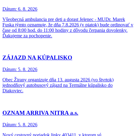
Dátum:
6. 8. 2026
Všeobecná ambulancia pre deti a dorast Jelenec - MUDr. Marek
Fuska týmto oznamuje, že dňa 7.8.2026 (v piatok) bude ordinovať v
čase od 8:00 hod. do 11:00 hodiny z dôvodu čerpania dovolenky.
Ďakujeme za pochopenie.
ZÁJAZD NA KÚPALISKO
Dátum:
5. 8. 2026
Obec Žirany organizuje dňa 13. augusta 2026 (vo štvrtok)
jednodňový autobusový zájazd na Termálne kúpalisko do
Diakoviec.
OZNAM ARRIVA NITRA a.s.
Dátum:
5. 8. 2026
Nový cestovný poriadok linky 403411, v ktorom sú