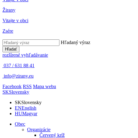
Žirany
Vitajte v obci
Zsére
Hľadaný výraz
Hľadať
rozšírené vyhľadávanie
037 / 631 88 41
info@zirany.eu
Facebook
RSS
Mapa webu
SK
Slovensky
SK
Slovensky
EN
English
HU
Magyar
Obec
Organizácie
Červený kríž