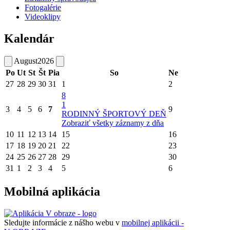
Fotogalérie
Videoklipy
Kalendár
August
2026
Po
Ut
St
Št
Pia
So
Ne
27
28
29
30
31
1
2
8
1
3
4
5
6
7
9
RODINNÝ ŠPORTOVÝ DEŇ
Zobraziť všetky záznamy z dňa
10
11
12
13
14
15
16
17
18
19
20
21
22
23
24
25
26
27
28
29
30
31
1
2
3
4
5
6
Mobilná aplikácia
Sledujte informácie z nášho webu v
mobilnej aplikácii -