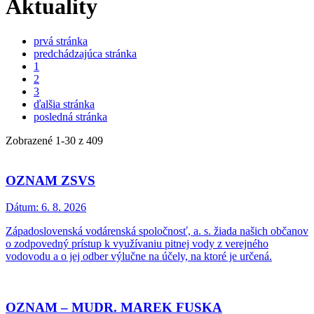
Aktuality
prvá stránka
predchádzajúca stránka
1
2
3
ďalšia stránka
posledná stránka
Zobrazené
1
-
30
z 409
OZNAM ZSVS
Dátum:
6. 8. 2026
Západoslovenská vodárenská spoločnosť, a. s. žiada našich občanov
o zodpovedný prístup k využívaniu pitnej vody z verejného
vodovodu a o jej odber výlučne na účely, na ktoré je určená.
OZNAM – MUDR. MAREK FUSKA