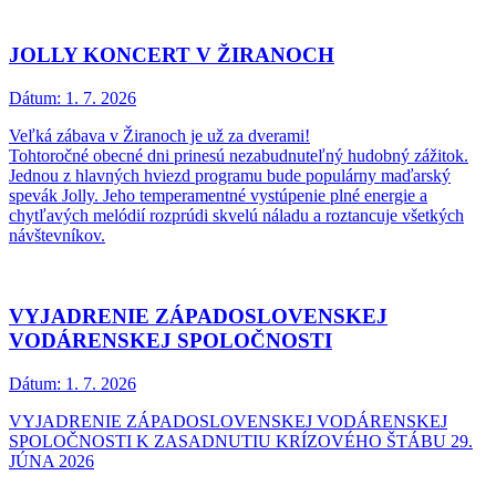
JOLLY KONCERT V ŽIRANOCH
Dátum:
1. 7. 2026
Veľká zábava v Žiranoch je už za dverami!
Tohtoročné obecné dni prinesú nezabudnuteľný hudobný zážitok.
Jednou z hlavných hviezd programu bude populárny maďarský
spevák Jolly. Jeho temperamentné vystúpenie plné energie a
chytľavých melódií rozprúdi skvelú náladu a roztancuje všetkých
návštevníkov.
VYJADRENIE ZÁPADOSLOVENSKEJ
VODÁRENSKEJ SPOLOČNOSTI
Dátum:
1. 7. 2026
VYJADRENIE ZÁPADOSLOVENSKEJ VODÁRENSKEJ
SPOLOČNOSTI K ZASADNUTIU KRÍZOVÉHO ŠTÁBU 29.
JÚNA 2026