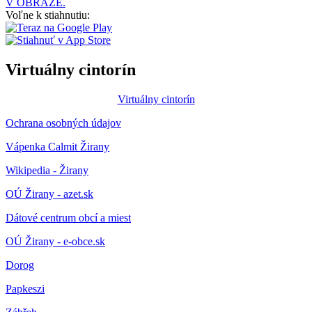
V OBRAZE.
Voľne k stiahnutiu:
Virtuálny cintorín
Virtuálny cintorín
Ochrana osobných údajov
Vápenka Calmit Žirany
Wikipedia - Žirany
OÚ Žirany - azet.sk
Dátové centrum obcí a miest
OÚ Žirany - e-obce.sk
Dorog
Papkeszi