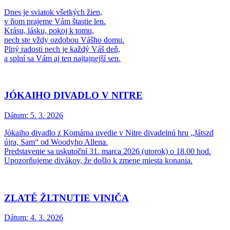
Dnes je sviatok všetkých žien,
v ňom prajeme Vám štastie len.
Krásu, lásku, pokoj k tomu,
nech ste vždy ozdobou Vášho domu.
Plný radosti nech je každý Váš deň,
a splní sa Vám aj ten najtajnejší sen.
JÓKAIHO DIVADLO V NITRE
Dátum:
5. 3. 2026
Jókaiho divadlo z Komárna uvedie v Nitre divadelnú hru „Játszd
újra, Sam“ od Woodyho Allena.
Predstavenie sa uskutoční 31. marca 2026 (utorok) o 18.00 hod.
Upozorňujeme divákov, že došlo k zmene miesta konania.
ZLATÉ ŽLTNUTIE VINIČA
Dátum:
4. 3. 2026