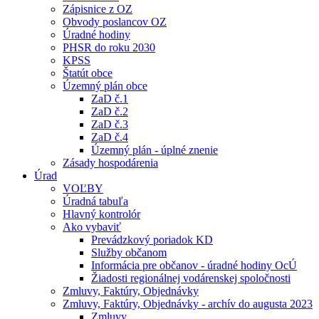
Zápisnice z OZ
Obvody poslancov OZ
Úradné hodiny
PHSR do roku 2030
KPSS
Štatút obce
Územný plán obce
ZaD č.1
ZaD č.2
ZaD č.3
ZaD č.4
Územný plán - úplné znenie
Zásady hospodárenia
Úrad
VOĽBY
Úradná tabuľa
Hlavný kontrolór
Ako vybaviť
Prevádzkový poriadok KD
Služby občanom
Informácia pre občanov - úradné hodiny OcÚ
Žiadosti regionálnej vodárenskej spoločnosti
Zmluvy, Faktúry, Objednávky
Zmluvy, Faktúry, Objednávky - archív do augusta 2023
Zmluvy