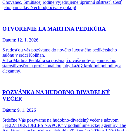
Chovanec. Smútiacej rodine vyjadrujeme úprimnú sústrasť. Česť
jeho pamiatke. Nech odpočíva v pokoji!
OTVORENIE LA MARTINA PEDIKÚRA
Dátum:
12. 1. 2026
S radosťou vás pozývame do nového luxusného pedikérskeho
salónu v srdci Kolíňan.
V La Martina Pedikúra sa postarajú o vaše nohy s jemnosťou,
starostlivosťou a profesionalitou, aby každý krok bol pohodlný a
elegantný.
POZVÁNKA NA HUDOBNO-DIVADELNÝ
VEČER
Dátum:
9. 1. 2026
Srdečne Vás pozývame na hudobno-divadelný večer s názvom
„FELVIDÉKI JELES NAPOK” v podaní umeleckej agentúry The
Art, ktorý sa uskutoční v piatok dňa 30. januára 2026 o 17:30 hod. v