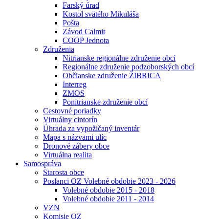
Farský úrad
Kostol svätého Mikuláša
Pošta
Závod Calmit
COOP Jednota
Združenia
Nitrianske regionálne združenie obcí
Regionálne združenie podzoborských obcí
Občianske združenie ŽIBRICA
Interreg
ZMOS
Ponitrianske združenie obcí
Cestovné poriadky
Virtuálny cintorín
Úhrada za vypožičaný inventár
Mapa s názvami ulíc
Dronové zábery obce
Virtuálna realita
Samospráva
Starosta obce
Poslanci OZ Volebné obdobie 2023 - 2026
Volebné obdobie 2015 - 2018
Volebné obdobie 2011 - 2014
VZN
Komisie OZ