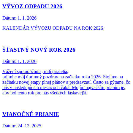
VÝVOZ ODPADU 2026
Dátum:
1. 1. 2026
KALENDÁR VÝVOZU ODPADU NA ROK 2026
ŠŤASTNÝ NOVÝ ROK 2026
Dátum:
1. 1. 2026
Vážení spoluobčania, milí priatelia,
prijmite môj úprimný pozdrav na začiatku roka 2026. Stojíme na
začiatku novej etapy plnej plánov a predsavzatí. Často sa pýtame, čo
nás v nasledujúcich mesiacoch čaká. Mojím najväčším prianím je,
aby bol tento rok pre nás všetkých láskavejší.
VIANOČNÉ PRIANIE
Dátum:
24. 12. 2025