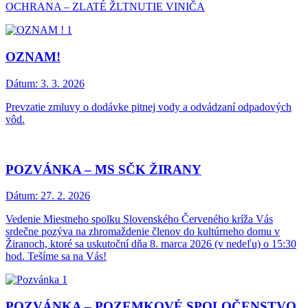
OCHRANA – ZLATÉ ŽLTNUTIE VINIČA
OZNAM!
Dátum:
3. 3. 2026
Prevzatie zmluvy o dodávke pitnej vody a odvádzaní odpadových
vôd.
POZVÁNKA – MS SČK ŽIRANY
Dátum:
27. 2. 2026
Vedenie Miestneho spolku Slovenského Červeného kríža Vás
srdečne pozýva na zhromaždenie členov do kultúrneho domu v
Žiranoch, ktoré sa uskutoční dňa 8. marca 2026 (v nedeľu) o 15:30
hod. Tešíme sa na Vás!
POZVÁNKA – POZEMKOVÉ SPOLOČENSTVO