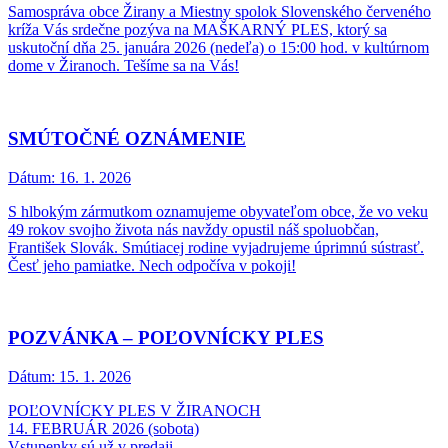
Samospráva obce Žirany a Miestny spolok Slovenského červeného
kríža Vás srdečne pozýva na MAŠKARNÝ PLES, ktorý sa
uskutoční dňa 25. januára 2026 (nedeľa) o 15:00 hod. v kultúrnom
dome v Žiranoch. Tešíme sa na Vás!
SMÚTOČNÉ OZNÁMENIE
Dátum:
16. 1. 2026
S hlbokým zármutkom oznamujeme obyvateľom obce, že vo veku
49 rokov svojho života nás navždy opustil náš spoluobčan,
František Slovák. Smútiacej rodine vyjadrujeme úprimnú sústrasť.
Česť jeho pamiatke. Nech odpočíva v pokoji!
POZVÁNKA – POĽOVNÍCKY PLES
Dátum:
15. 1. 2026
POĽOVNÍCKY PLES V ŽIRANOCH
14. FEBRUÁR 2026 (sobota)
Vstupenky sú už v predaji.