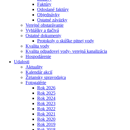
Faktúry
Odoslané faktúry
Objednávky
Ostatné záväzky
Verejné obstarávanie
Vyhlášky a tlačivá
Ostatné dokumenty
Protokoly o skúške pitnej vody
Kvalita vody
Kvalita odpadovej vody- verejná kanalizácia
Hospodárenie
Udalosti
Aktuality
Kalendár akcií
Žiriansky spravodajca
Fotogalérie
Rok 2026
Rok 2025
Rok 2024
Rok 2023
Rok 2022
Rok 2021
Rok 2020
Rok 2019
Rok 2018