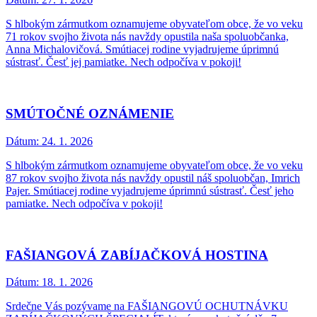
S hlbokým zármutkom oznamujeme obyvateľom obce, že vo veku
71 rokov svojho života nás navždy opustila naša spoluobčanka,
Anna Michalovičová. Smútiacej rodine vyjadrujeme úprimnú
sústrasť. Česť jej pamiatke. Nech odpočíva v pokoji!
SMÚTOČNÉ OZNÁMENIE
Dátum:
24. 1. 2026
S hlbokým zármutkom oznamujeme obyvateľom obce, že vo veku
87 rokov svojho života nás navždy opustil náš spoluobčan, Imrich
Pajer. Smútiacej rodine vyjadrujeme úprimnú sústrasť. Česť jeho
pamiatke. Nech odpočíva v pokoji!
FAŠIANGOVÁ ZABÍJAČKOVÁ HOSTINA
Dátum:
18. 1. 2026
Srdečne Vás pozývame na FAŠIANGOVÚ OCHUTNÁVKU