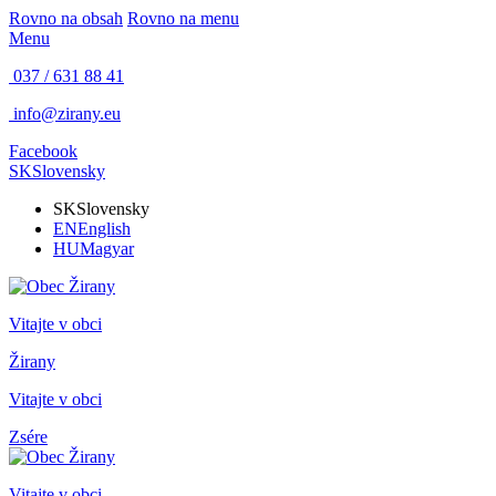
Rovno na obsah
Rovno na menu
Menu
037 / 631 88 41
info@zirany.eu
Facebook
SK
Slovensky
SK
Slovensky
EN
English
HU
Magyar
Vitajte v obci
Žirany
Vitajte v obci
Zsére
Vitajte v obci