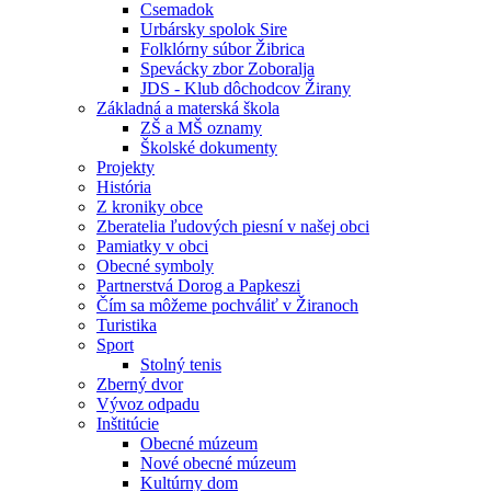
Csemadok
Urbársky spolok Sire
Folklórny súbor Žibrica
Spevácky zbor Zoboralja
JDS - Klub dôchodcov Žirany
Základná a materská škola
ZŠ a MŠ oznamy
Školské dokumenty
Projekty
História
Z kroniky obce
Zberatelia ľudových piesní v našej obci
Pamiatky v obci
Obecné symboly
Partnerstvá Dorog a Papkeszi
Čím sa môžeme pochváliť v Žiranoch
Turistika
Sport
Stolný tenis
Zberný dvor
Vývoz odpadu
Inštitúcie
Obecné múzeum
Nové obecné múzeum
Kultúrny dom