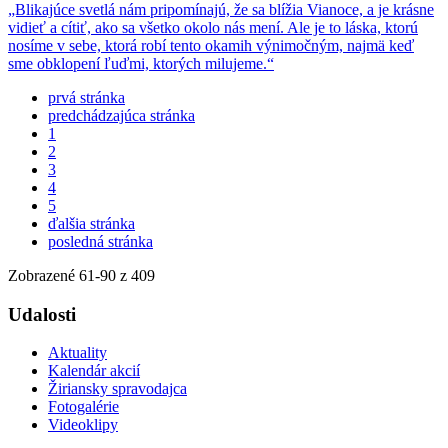
„Blikajúce svetlá nám pripomínajú, že sa blížia Vianoce, a je krásne
vidieť a cítiť, ako sa všetko okolo nás mení. Ale je to láska, ktorú
nosíme v sebe, ktorá robí tento okamih výnimočným, najmä keď
sme obklopení ľuďmi, ktorých milujeme.“
prvá stránka
predchádzajúca stránka
1
2
3
4
5
ďalšia stránka
posledná stránka
Zobrazené
61
-
90
z 409
Udalosti
Aktuality
Kalendár akcií
Žiriansky spravodajca
Fotogalérie
Videoklipy