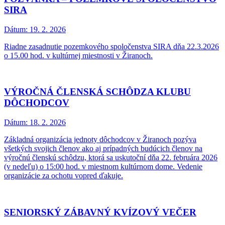
SIRA
Dátum:
19. 2. 2026
Riadne zasadnutie pozemkového spoločenstva SIRA dňa 22.3.2026
o 15.00 hod. v kultúrnej miestnosti v Žiranoch.
VÝROČNÁ ČLENSKÁ SCHÔDZA KLUBU
DÔCHODCOV
Dátum:
18. 2. 2026
Základná organizácia jednoty dôchodcov v Žiranoch pozýva
všetkých svojich členov ako aj prípadných budúcich členov na
výročnú členskú schôdzu, ktorá sa uskutoční dňa 22. februára 2026
(v nedeľu) o 15:00 hod. v miestnom kultúrnom dome. Vedenie
organizácie za ochotu vopred ďakuje.
SENIORSKÝ ZÁBAVNÝ KVÍZOVÝ VEČER