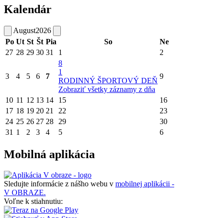
Kalendár
August
2026
Po
Ut
St
Št
Pia
So
Ne
27
28
29
30
31
1
2
8
1
3
4
5
6
7
9
RODINNÝ ŠPORTOVÝ DEŇ
Zobraziť všetky záznamy z dňa
10
11
12
13
14
15
16
17
18
19
20
21
22
23
24
25
26
27
28
29
30
31
1
2
3
4
5
6
Mobilná aplikácia
Sledujte informácie z nášho webu v
mobilnej aplikácii -
V OBRAZE.
Voľne k stiahnutiu: