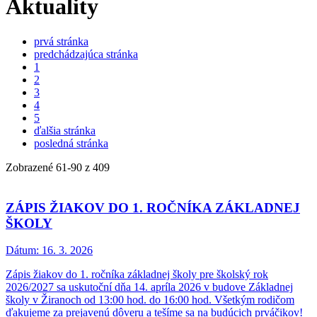
Aktuality
prvá stránka
predchádzajúca stránka
1
2
3
4
5
ďalšia stránka
posledná stránka
Zobrazené
61
-
90
z 409
ZÁPIS ŽIAKOV DO 1. ROČNÍKA ZÁKLADNEJ
ŠKOLY
Dátum:
16. 3. 2026
Zápis žiakov do 1. ročníka základnej školy pre školský rok
2026/2027 sa uskutoční dňa 14. apríla 2026 v budove Základnej
školy v Žiranoch od 13:00 hod. do 16:00 hod. Všetkým rodičom
ďakujeme za prejavenú dôveru a tešíme sa na budúcich prváčikov!