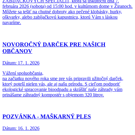
ZABÍJAČKOVÝCH ŠPECIALÍT, ktorá sa uskutoční dňa 7.
februára 2026 (sobota) od 15:00 hod. v kultúrnom dome v Žiranoch.
Môžete sa tešiť na chutné dobroty ako pečené klobásky, hurky,
oškvarky, alebo zabíjačkovú kapustnicu, ktorú Vám s láskou
navaríme.
NOVOROČNÝ DARČEK PRE NAŠICH
OBČANOV
Dátum:
17. 1. 2026
Vážení spoluobčania,
na začiatku nového roka sme pre vás pripravili užitočný darček,
ktorý poteší nielen vás, ale aj našu prírodu. S cieľom podporiť
ekologické spracovanie bioodpadu a skrášliť naše záhrady vám
prinášame záhradný kompostér s objemom 320 litrov.
POZVÁNKA - MAŠKARNÝ PLES
Dátum:
16. 1. 2026