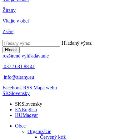
Žirany
Vitajte v obci
Zsére
Hľadaný výraz
Hľadať
rozšírené vyhľadávanie
037 / 631 88 41
info@zirany.eu
Facebook
RSS
Mapa webu
SK
Slovensky
SK
Slovensky
EN
English
HU
Magyar
Obec
Organizácie
Červený kríž