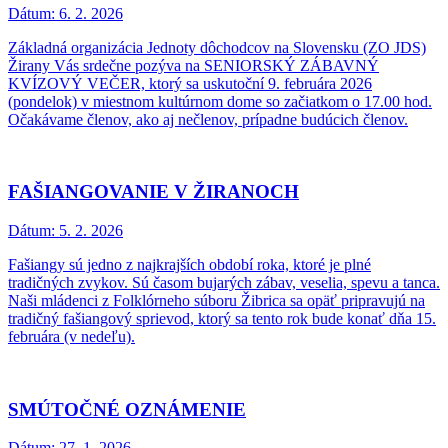
Dátum:
6. 2. 2026
Základná organizácia Jednoty dôchodcov na Slovensku (ZO JDS)
Žirany Vás srdečne pozýva na SENIORSKÝ ZÁBAVNÝ
KVÍZOVÝ VEČER, ktorý sa uskutoční 9. februára 2026
(pondelok) v miestnom kultúrnom dome so začiatkom o 17.00 hod.
Očakávame členov, ako aj nečlenov, prípadne budúcich členov.
FAŠIANGOVANIE V ŽIRANOCH
Dátum:
5. 2. 2026
Fašiangy sú jedno z najkrajších období roka, ktoré je plné
tradičných zvykov. Sú časom bujarých zábav, veselia, spevu a tanca.
Naši mládenci z Folklórneho súboru Žibrica sa opäť pripravujú na
tradičný fašiangový sprievod, ktorý sa tento rok bude konať dňa 15.
februára (v nedeľu).
SMÚTOČNÉ OZNÁMENIE
Dátum:
27. 1. 2026