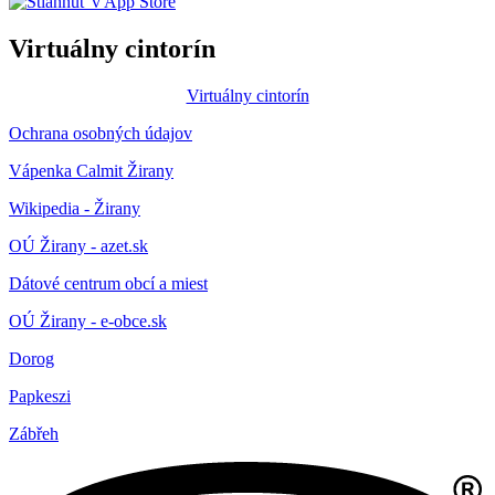
Virtuálny cintorín
Virtuálny cintorín
Ochrana osobných údajov
Vápenka Calmit Žirany
Wikipedia - Žirany
OÚ Žirany - azet.sk
Dátové centrum obcí a miest
OÚ Žirany - e-obce.sk
Dorog
Papkeszi
Zábřeh