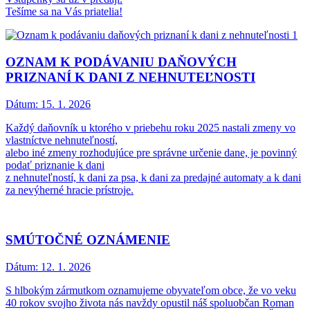
Tešíme sa na Vás priatelia!
OZNAM K PODÁVANIU DAŇOVÝCH
PRIZNANÍ K DANI Z NEHNUTEĽNOSTI
Dátum:
15. 1. 2026
Každý daňovník u ktorého v priebehu roku 2025 nastali zmeny vo
vlastníctve nehnuteľností,
alebo iné zmeny rozhodujúce pre správne určenie dane, je povinný
podať priznanie k dani
z nehnuteľností, k dani za psa, k dani za predajné automaty a k dani
za nevýherné hracie prístroje.
SMÚTOČNÉ OZNÁMENIE
Dátum:
12. 1. 2026
S hlbokým zármutkom oznamujeme obyvateľom obce, že vo veku
40 rokov svojho života nás navždy opustil náš spoluobčan Roman