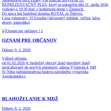
Samospráva obce Žirany Vás srdečne pozýva na 16.
REPREZENTAČNÝ PLES, ktorý sa uskutoční dňa 11. apríla 2026
(sobota) o 19:30 hod. v kultúrnom dome v Žiranoch.
Do tanca hrá hudobná skupina ROYAL zo Štúrova.
Cena vstupenky: 35 €/osoba (slávnostný prípitok, večera, káva,
dezert, minerálka)
OZNAM PRE OBČANOV
Dátum:
9. 3. 2026
Vážení občania,
od 01.02.2026 je Spoločný obecný úrad (stavebný úrad)
presťahovaný do nových priestorov, adresa Výstavná 4, 949
01 Nitra (administratívna budova národného výstaviska
Agrokomplex).
BLAHOŽELANIE K MDŽ
Dátum:
8. 3. 2026