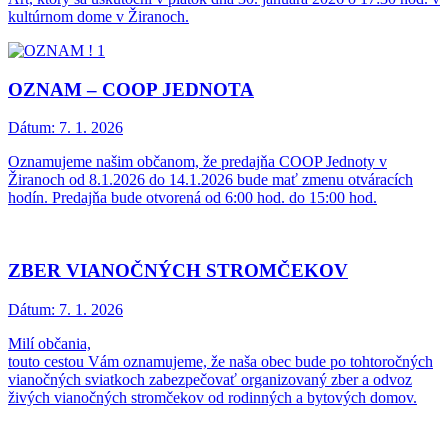
kultúrnom dome v Žiranoch.
OZNAM – COOP JEDNOTA
Dátum:
7. 1. 2026
Oznamujeme našim občanom, že predajňa COOP Jednoty v
Žiranoch od 8.1.2026 do 14.1.2026 bude mať zmenu otváracích
hodín. Predajňa bude otvorená od 6:00 hod. do 15:00 hod.
ZBER VIANOČNÝCH STROMČEKOV
Dátum:
7. 1. 2026
Milí občania,
touto cestou Vám oznamujeme, že naša obec bude po tohtoročných
vianočných sviatkoch zabezpečovať organizovaný zber a odvoz
živých vianočných stromčekov od rodinných a bytových domov.