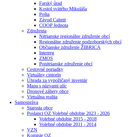
Farský úrad
Kostol svätého Mikuláša
Pošta
Závod Calmit
COOP Jednota
Združenia
Nitrianske regionálne združenie obcí
Regionálne združenie podzoborských obcí
Občianske združenie ŽIBRICA
Interreg
ZMOS
Ponitrianske združenie obcí
Cestovné poriadky
Virtuálny cintorín
Úhrada za vypožičaný inventár
Mapa s názvami ulíc
Dronové zábery obce
Virtuálna realita
Samospráva
Starosta obce
Poslanci OZ Volebné obdobie 2023 - 2026
Volebné obdobie 2015 - 2018
Volebné obdobie 2011 - 2014
VZN
Komisie OZ