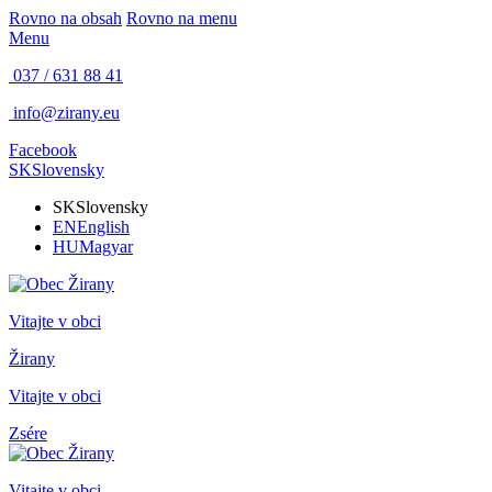
Rovno na obsah
Rovno na menu
Menu
037 / 631 88 41
info@zirany.eu
Facebook
SK
Slovensky
SK
Slovensky
EN
English
HU
Magyar
Vitajte v obci
Žirany
Vitajte v obci
Zsére
Vitajte v obci