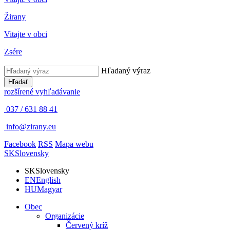
Žirany
Vitajte v obci
Zsére
Hľadaný výraz
Hľadať
rozšírené vyhľadávanie
037 / 631 88 41
info@zirany.eu
Facebook
RSS
Mapa webu
SK
Slovensky
SK
Slovensky
EN
English
HU
Magyar
Obec
Organizácie
Červený kríž