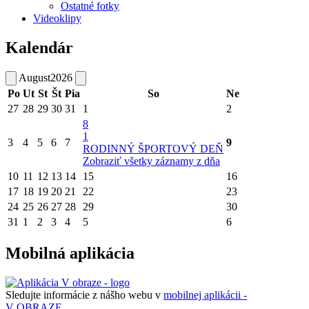
Ostatné fotky
Videoklipy
Kalendár
August
2026
Po
Ut
St
Št
Pia
So
Ne
27
28
29
30
31
1
2
8
1
3
4
5
6
7
9
RODINNÝ ŠPORTOVÝ DEŇ
Zobraziť všetky záznamy z dňa
10
11
12
13
14
15
16
17
18
19
20
21
22
23
24
25
26
27
28
29
30
31
1
2
3
4
5
6
Mobilná aplikácia
Sledujte informácie z nášho webu v
mobilnej aplikácii -
V OBRAZE.