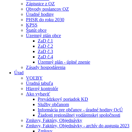
Zápisnice z OZ
Obvody poslancov OZ
Úradné hodiny
PHSR do roku 2030
KPSS
Štatút obce
Územný plán obce
ZaD č.1
ZaD č.2
ZaD č.3
ZaD č.4
Územný plán - úplné znenie
Zásady hospodárenia
Úrad
VOĽBY
Úradná tabuľa
Hlavný kontrolór
Ako vybaviť
Prevádzkový poriadok KD
Služby občanom
Informácia pre občanov - úradné hodiny OcÚ
Žiadosti regionálnej vodárenskej spoločnosti
Zmluvy, Faktúry, Objednávky
Zmluvy, Faktúry, Objednávky - archív do augusta 2023
Zmluvy