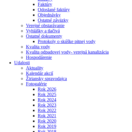
Faktúry
Odoslané faktúry
Objednávky
Ostatné záväzky
Verejné obstarávanie
Vyhlášky a tlačivá
Ostatné dokumenty
Protokoly o skúške pitnej vody
Kvalita vody
Kvalita odpadovej vody- verejná kanalizácia
Hospodárenie
Udalosti
Aktuality
Kalendár akcií
Žiriansky spravodajca
Fotogalérie
Rok 2026
Rok 2025
Rok 2024
Rok 2023
Rok 2022
Rok 2021
Rok 2020
Rok 2019
Rok 2018