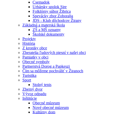
Csemadok
Urbársky spolok Sire
Folklórny súbor Žibrica
Spevácky zbor Zoboralja
JDS - Klub dôchodcov Žirany
Základná a materská škola
ZŠ a MŠ oznamy
Školské dokumenty
Projekty
História
Z kroniky obce
Zberatelia ľudových piesní v našej obci
Pamiatky v obci
Obecné symboly
Partnerstvá Dorog a Papkeszi
Čím sa môžeme pochváliť v Žiranoch
Turistika
Sport
Stolný tenis
Zberný dvor
Vývoz odpadu
Inštitúcie
Obecné múzeum
Nové obecné múzeum
Kultúrny dom