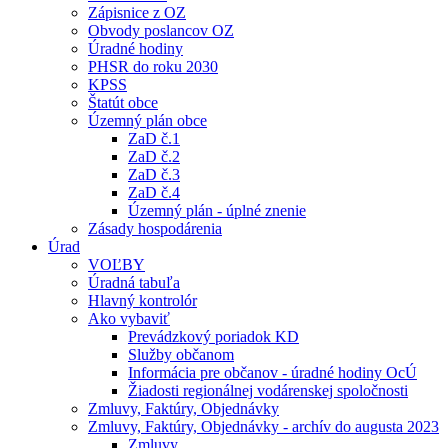
Zápisnice z OZ
Obvody poslancov OZ
Úradné hodiny
PHSR do roku 2030
KPSS
Štatút obce
Územný plán obce
ZaD č.1
ZaD č.2
ZaD č.3
ZaD č.4
Územný plán - úplné znenie
Zásady hospodárenia
Úrad
VOĽBY
Úradná tabuľa
Hlavný kontrolór
Ako vybaviť
Prevádzkový poriadok KD
Služby občanom
Informácia pre občanov - úradné hodiny OcÚ
Žiadosti regionálnej vodárenskej spoločnosti
Zmluvy, Faktúry, Objednávky
Zmluvy, Faktúry, Objednávky - archív do augusta 2023
Zmluvy