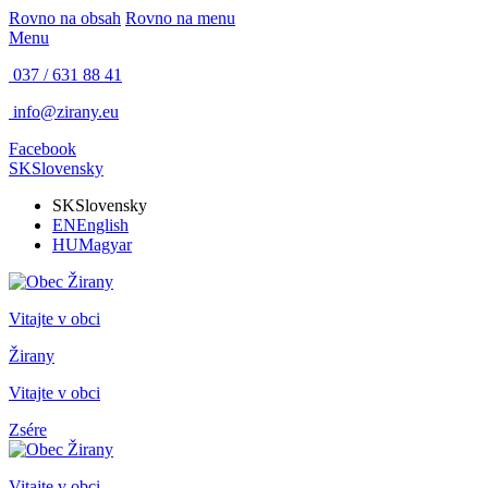
Rovno na obsah
Rovno na menu
Menu
037 / 631 88 41
info@zirany.eu
Facebook
SK
Slovensky
SK
Slovensky
EN
English
HU
Magyar
Vitajte v obci
Žirany
Vitajte v obci
Zsére
Vitajte v obci