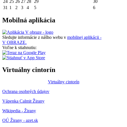
24
25
26
27
28
29
30
31
1
2
3
4
5
6
Mobilná aplikácia
Sledujte informácie z nášho webu v
mobilnej aplikácii -
V OBRAZE.
Voľne k stiahnutiu:
Virtuálny cintorín
Virtuálny cintorín
Ochrana osobných údajov
Vápenka Calmit Žirany
Wikipedia - Žirany
OÚ Žirany - azet.sk