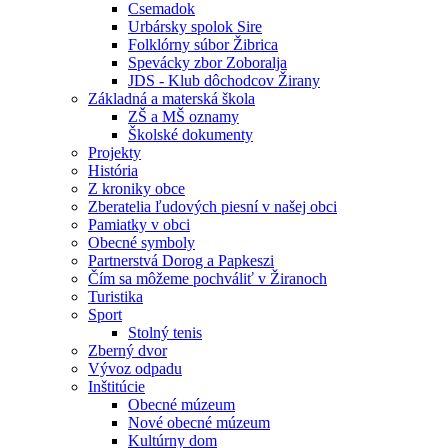
Csemadok
Urbársky spolok Sire
Folklórny súbor Žibrica
Spevácky zbor Zoboralja
JDS - Klub dôchodcov Žirany
Základná a materská škola
ZŠ a MŠ oznamy
Školské dokumenty
Projekty
História
Z kroniky obce
Zberatelia ľudových piesní v našej obci
Pamiatky v obci
Obecné symboly
Partnerstvá Dorog a Papkeszi
Čím sa môžeme pochváliť v Žiranoch
Turistika
Sport
Stolný tenis
Zberný dvor
Vývoz odpadu
Inštitúcie
Obecné múzeum
Nové obecné múzeum
Kultúrny dom