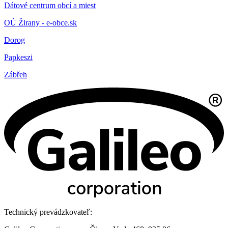
Dátové centrum obcí a miest
OÚ Žirany - e-obce.sk
Dorog
Papkeszi
Zábřeh
Technický prevádzkovateľ: