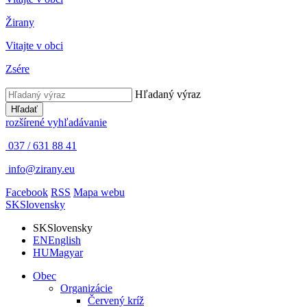
Žirany
Vitajte v obci
Zsére
Hľadaný výraz
Hľadať
rozšírené vyhľadávanie
037 / 631 88 41
info@zirany.eu
Facebook
RSS
Mapa webu
SK
Slovensky
SK
Slovensky
EN
English
HU
Magyar
Obec
Organizácie
Červený kríž