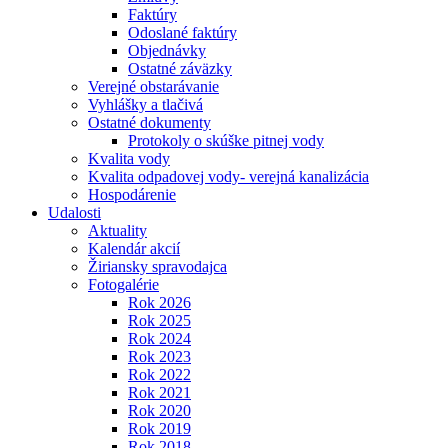
Faktúry
Odoslané faktúry
Objednávky
Ostatné záväzky
Verejné obstarávanie
Vyhlášky a tlačivá
Ostatné dokumenty
Protokoly o skúške pitnej vody
Kvalita vody
Kvalita odpadovej vody- verejná kanalizácia
Hospodárenie
Udalosti
Aktuality
Kalendár akcií
Žiriansky spravodajca
Fotogalérie
Rok 2026
Rok 2025
Rok 2024
Rok 2023
Rok 2022
Rok 2021
Rok 2020
Rok 2019
Rok 2018