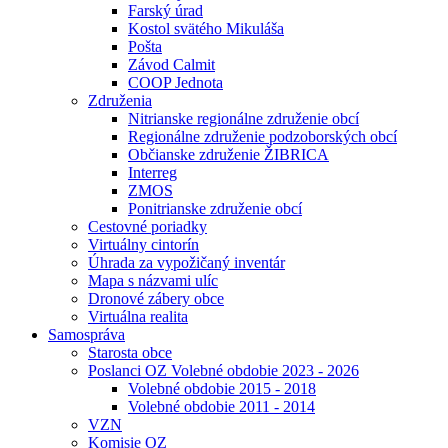
Farský úrad
Kostol svätého Mikuláša
Pošta
Závod Calmit
COOP Jednota
Združenia
Nitrianske regionálne združenie obcí
Regionálne združenie podzoborských obcí
Občianske združenie ŽIBRICA
Interreg
ZMOS
Ponitrianske združenie obcí
Cestovné poriadky
Virtuálny cintorín
Úhrada za vypožičaný inventár
Mapa s názvami ulíc
Dronové zábery obce
Virtuálna realita
Samospráva
Starosta obce
Poslanci OZ Volebné obdobie 2023 - 2026
Volebné obdobie 2015 - 2018
Volebné obdobie 2011 - 2014
VZN
Komisie OZ