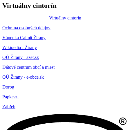
Virtuálny cintorín
Virtuálny cintorín
Ochrana osobných údajov
Vápenka Calmit Žirany
Wikipedia - Žirany
OÚ Žirany - azet.sk
Dátové centrum obcí a miest
OÚ Žirany - e-obce.sk
Dorog
Papkeszi
Zábřeh