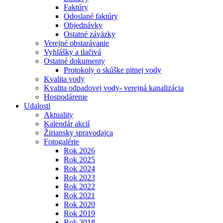
Faktúry
Odoslané faktúry
Objednávky
Ostatné záväzky
Verejné obstarávanie
Vyhlášky a tlačivá
Ostatné dokumenty
Protokoly o skúške pitnej vody
Kvalita vody
Kvalita odpadovej vody- verejná kanalizácia
Hospodárenie
Udalosti
Aktuality
Kalendár akcií
Žiriansky spravodajca
Fotogalérie
Rok 2026
Rok 2025
Rok 2024
Rok 2023
Rok 2022
Rok 2021
Rok 2020
Rok 2019
Rok 2018