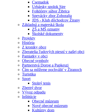
Csemadok
Urbársky spolok Sire
Folklórny súbor Žibrica
Spevácky zbor Zoboralja
JDS - Klub dôchodcov Žirany
Základná a materská škola
ZŠ a MŠ oznamy
Školské dokumenty
Projekty
História
Z kroniky obce
Zberatelia ľudových piesní v našej obci
Pamiatky v obci
Obecné symboly
Partnerstvá Dorog a Papkeszi
Čím sa môžeme pochváliť v Žiranoch
Turistika
Sport
Stolný tenis
Zberný dvor
Vývoz odpadu
Inštitúcie
Obecné múzeum
Nové obecné múzeum
Kultúrny dom