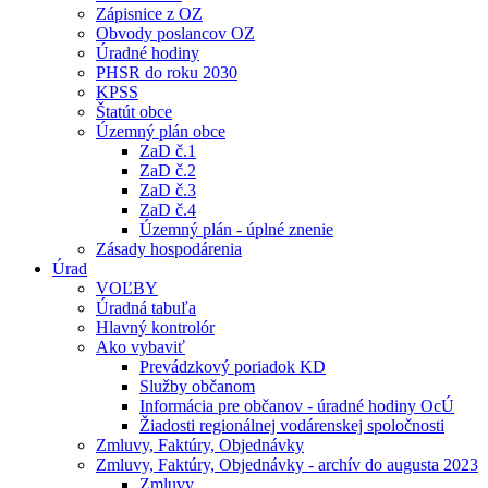
Zápisnice z OZ
Obvody poslancov OZ
Úradné hodiny
PHSR do roku 2030
KPSS
Štatút obce
Územný plán obce
ZaD č.1
ZaD č.2
ZaD č.3
ZaD č.4
Územný plán - úplné znenie
Zásady hospodárenia
Úrad
VOĽBY
Úradná tabuľa
Hlavný kontrolór
Ako vybaviť
Prevádzkový poriadok KD
Služby občanom
Informácia pre občanov - úradné hodiny OcÚ
Žiadosti regionálnej vodárenskej spoločnosti
Zmluvy, Faktúry, Objednávky
Zmluvy, Faktúry, Objednávky - archív do augusta 2023
Zmluvy