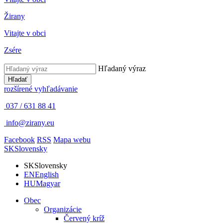
Žirany
Vitajte v obci
Zsére
Hľadaný výraz
Hľadať
rozšírené vyhľadávanie
037 / 631 88 41
info@zirany.eu
Facebook
RSS
Mapa webu
SK
Slovensky
SK
Slovensky
EN
English
HU
Magyar
Obec
Organizácie
Červený kríž