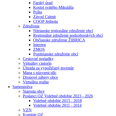
Farský úrad
Kostol svätého Mikuláša
Pošta
Závod Calmit
COOP Jednota
Združenia
Nitrianske regionálne združenie obcí
Regionálne združenie podzoborských obcí
Občianske združenie ŽIBRICA
Interreg
ZMOS
Ponitrianske združenie obcí
Cestovné poriadky
Virtuálny cintorín
Úhrada za vypožičaný inventár
Mapa s názvami ulíc
Dronové zábery obce
Virtuálna realita
Samospráva
Starosta obce
Poslanci OZ Volebné obdobie 2023 - 2026
Volebné obdobie 2015 - 2018
Volebné obdobie 2011 - 2014
VZN
Komisie OZ