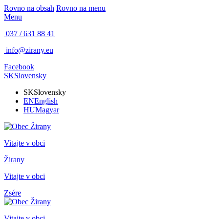
Rovno na obsah
Rovno na menu
Menu
037 / 631 88 41
info@zirany.eu
Facebook
SK
Slovensky
SK
Slovensky
EN
English
HU
Magyar
Vitajte v obci
Žirany
Vitajte v obci
Zsére
Vitajte v obci