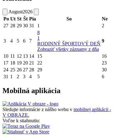
August
2026
Po
Ut
St
Št
Pia
So
Ne
27
28
29
30
31
1
2
8
1
3
4
5
6
7
9
RODINNÝ ŠPORTOVÝ DEŇ
Zobraziť všetky záznamy z dňa
10
11
12
13
14
15
16
17
18
19
20
21
22
23
24
25
26
27
28
29
30
31
1
2
3
4
5
6
Mobilná aplikácia
Sledujte informácie z nášho webu v
mobilnej aplikácii -
V OBRAZE.
Voľne k stiahnutiu: