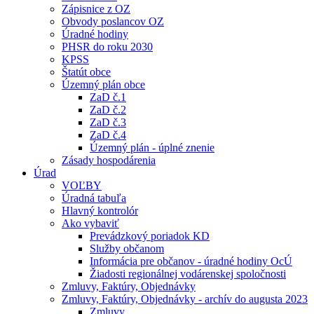
Zápisnice z OZ
Obvody poslancov OZ
Úradné hodiny
PHSR do roku 2030
KPSS
Štatút obce
Územný plán obce
ZaD č.1
ZaD č.2
ZaD č.3
ZaD č.4
Územný plán - úplné znenie
Zásady hospodárenia
Úrad
VOĽBY
Úradná tabuľa
Hlavný kontrolór
Ako vybaviť
Prevádzkový poriadok KD
Služby občanom
Informácia pre občanov - úradné hodiny OcÚ
Žiadosti regionálnej vodárenskej spoločnosti
Zmluvy, Faktúry, Objednávky
Zmluvy, Faktúry, Objednávky - archív do augusta 2023
Zmluvy