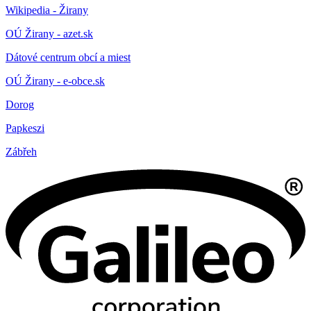
Wikipedia - Žirany
OÚ Žirany - azet.sk
Dátové centrum obcí a miest
OÚ Žirany - e-obce.sk
Dorog
Papkeszi
Zábřeh