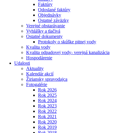
Faktúry
Odoslané faktúry
Objednávky
Ostatné záväzky
Verejné obstarávanie
Vyhlášky a tlačivá
Ostatné dokumenty
Protokoly o skúške pitnej vody
Kvalita vody
Kvalita odpadovej vody- verejná kanalizácia
Hospodárenie
Udalosti
Aktuality
Kalendár akcií
Žiriansky spravodajca
Fotogalérie
Rok 2026
Rok 2025
Rok 2024
Rok 2023
Rok 2022
Rok 2021
Rok 2020
Rok 2019
Rok 2018