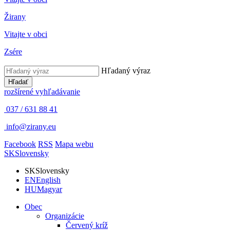
Žirany
Vitajte v obci
Zsére
Hľadaný výraz
Hľadať
rozšírené vyhľadávanie
037 / 631 88 41
info@zirany.eu
Facebook
RSS
Mapa webu
SK
Slovensky
SK
Slovensky
EN
English
HU
Magyar
Obec
Organizácie
Červený kríž