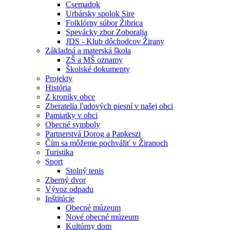
Csemadok
Urbársky spolok Sire
Folklórny súbor Žibrica
Spevácky zbor Zoboralja
JDS - Klub dôchodcov Žirany
Základná a materská škola
ZŠ a MŠ oznamy
Školské dokumenty
Projekty
História
Z kroniky obce
Zberatelia ľudových piesní v našej obci
Pamiatky v obci
Obecné symboly
Partnerstvá Dorog a Papkeszi
Čím sa môžeme pochváliť v Žiranoch
Turistika
Sport
Stolný tenis
Zberný dvor
Vývoz odpadu
Inštitúcie
Obecné múzeum
Nové obecné múzeum
Kultúrny dom