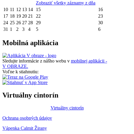
Zobraziť všetky záznamy z dňa
10
11
12
13
14
15
16
17
18
19
20
21
22
23
24
25
26
27
28
29
30
31
1
2
3
4
5
6
Mobilná aplikácia
Sledujte informácie z nášho webu v
mobilnej aplikácii -
V OBRAZE.
Voľne k stiahnutiu:
Virtuálny cintorín
Virtuálny cintorín
Ochrana osobných údajov
Vápenka Calmit Žirany