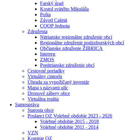
Farský úrad
Kostol svätého Mikuláša
Pošta
Závod Calmit
COOP Jednota
Združenia
Nitrianske regionálne združenie obcí
Regionálne združenie podzoborských obcí
Občianske združenie ŽIBRICA
Interreg
ZMOS
Ponitrianske združenie obcí
Cestovné poriadky
Virtuálny cintorín
Úhrada za vypožičaný inventár
Mapa s názvami ulíc
Dronové zábery obce
Virtuálna realita
Samospráva
Starosta obce
Poslanci OZ Volebné obdobie 2023 - 2026
Volebné obdobie 2015 - 2018
Volebné obdobie 2011 - 2014
VZN
Komisie OZ