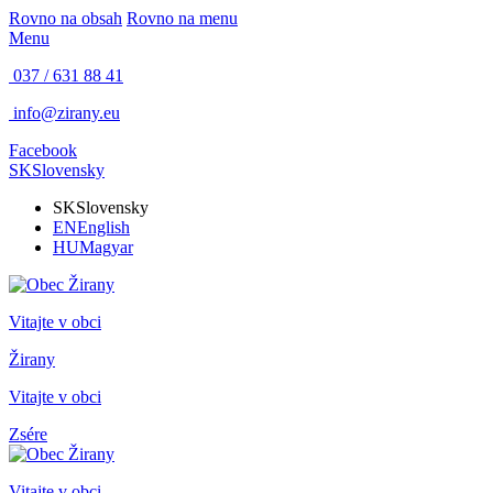
Rovno na obsah
Rovno na menu
Menu
037 / 631 88 41
info@zirany.eu
Facebook
SK
Slovensky
SK
Slovensky
EN
English
HU
Magyar
Vitajte v obci
Žirany
Vitajte v obci
Zsére
Vitajte v obci