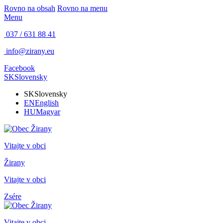
Rovno na obsah
Rovno na menu
Menu
037 / 631 88 41
info@zirany.eu
Facebook
SK
Slovensky
SK
Slovensky
EN
English
HU
Magyar
Vitajte v obci
Žirany
Vitajte v obci
Zsére
Vitajte v obci