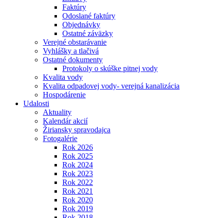
Faktúry
Odoslané faktúry
Objednávky
Ostatné záväzky
Verejné obstarávanie
Vyhlášky a tlačivá
Ostatné dokumenty
Protokoly o skúške pitnej vody
Kvalita vody
Kvalita odpadovej vody- verejná kanalizácia
Hospodárenie
Udalosti
Aktuality
Kalendár akcií
Žiriansky spravodajca
Fotogalérie
Rok 2026
Rok 2025
Rok 2024
Rok 2023
Rok 2022
Rok 2021
Rok 2020
Rok 2019
Rok 2018