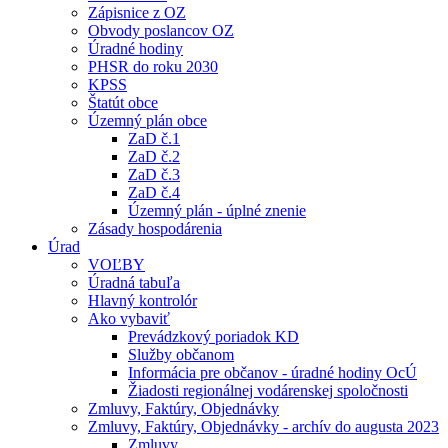
Zápisnice z OZ
Obvody poslancov OZ
Úradné hodiny
PHSR do roku 2030
KPSS
Štatút obce
Územný plán obce
ZaD č.1
ZaD č.2
ZaD č.3
ZaD č.4
Územný plán - úplné znenie
Zásady hospodárenia
Úrad
VOĽBY
Úradná tabuľa
Hlavný kontrolór
Ako vybaviť
Prevádzkový poriadok KD
Služby občanom
Informácia pre občanov - úradné hodiny OcÚ
Žiadosti regionálnej vodárenskej spoločnosti
Zmluvy, Faktúry, Objednávky
Zmluvy, Faktúry, Objednávky - archív do augusta 2023
Zmluvy