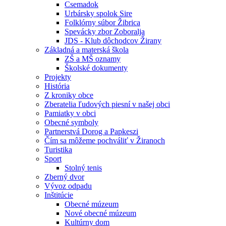
Csemadok
Urbársky spolok Sire
Folklórny súbor Žibrica
Spevácky zbor Zoboralja
JDS - Klub dôchodcov Žirany
Základná a materská škola
ZŠ a MŠ oznamy
Školské dokumenty
Projekty
História
Z kroniky obce
Zberatelia ľudových piesní v našej obci
Pamiatky v obci
Obecné symboly
Partnerstvá Dorog a Papkeszi
Čím sa môžeme pochváliť v Žiranoch
Turistika
Sport
Stolný tenis
Zberný dvor
Vývoz odpadu
Inštitúcie
Obecné múzeum
Nové obecné múzeum
Kultúrny dom