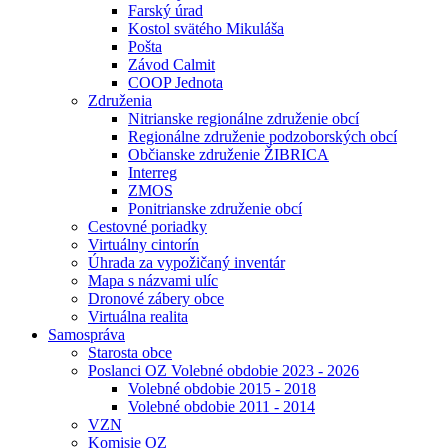
Farský úrad
Kostol svätého Mikuláša
Pošta
Závod Calmit
COOP Jednota
Združenia
Nitrianske regionálne združenie obcí
Regionálne združenie podzoborských obcí
Občianske združenie ŽIBRICA
Interreg
ZMOS
Ponitrianske združenie obcí
Cestovné poriadky
Virtuálny cintorín
Úhrada za vypožičaný inventár
Mapa s názvami ulíc
Dronové zábery obce
Virtuálna realita
Samospráva
Starosta obce
Poslanci OZ Volebné obdobie 2023 - 2026
Volebné obdobie 2015 - 2018
Volebné obdobie 2011 - 2014
VZN
Komisie OZ