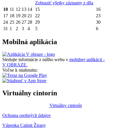
Zobraziť všetky záznamy z dňa
10
11
12
13
14
15
16
17
18
19
20
21
22
23
24
25
26
27
28
29
30
31
1
2
3
4
5
6
Mobilná aplikácia
Sledujte informácie z nášho webu v
mobilnej aplikácii -
V OBRAZE.
Voľne k stiahnutiu:
Virtuálny cintorín
Virtuálny cintorín
Ochrana osobných údajov
Vápenka Calmit Žirany