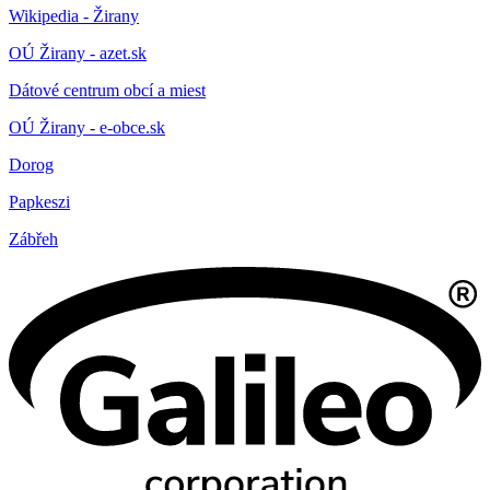
Wikipedia - Žirany
OÚ Žirany - azet.sk
Dátové centrum obcí a miest
OÚ Žirany - e-obce.sk
Dorog
Papkeszi
Zábřeh