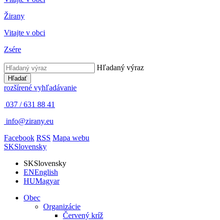
Žirany
Vitajte v obci
Zsére
Hľadaný výraz
Hľadať
rozšírené vyhľadávanie
037 / 631 88 41
info@zirany.eu
Facebook
RSS
Mapa webu
SK
Slovensky
SK
Slovensky
EN
English
HU
Magyar
Obec
Organizácie
Červený kríž