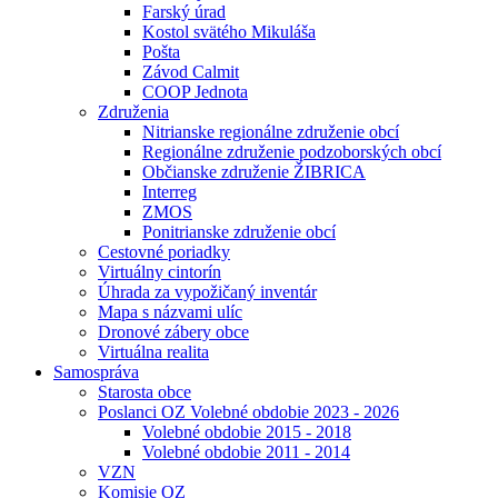
Farský úrad
Kostol svätého Mikuláša
Pošta
Závod Calmit
COOP Jednota
Združenia
Nitrianske regionálne združenie obcí
Regionálne združenie podzoborských obcí
Občianske združenie ŽIBRICA
Interreg
ZMOS
Ponitrianske združenie obcí
Cestovné poriadky
Virtuálny cintorín
Úhrada za vypožičaný inventár
Mapa s názvami ulíc
Dronové zábery obce
Virtuálna realita
Samospráva
Starosta obce
Poslanci OZ Volebné obdobie 2023 - 2026
Volebné obdobie 2015 - 2018
Volebné obdobie 2011 - 2014
VZN
Komisie OZ