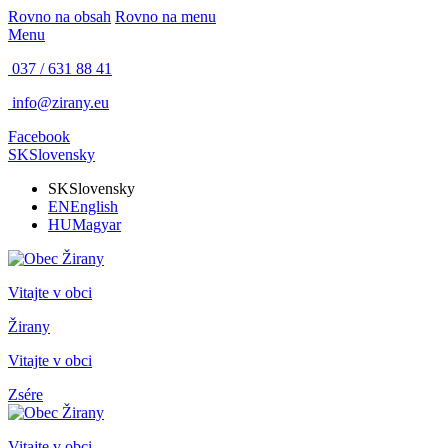
Rovno na obsah
Rovno na menu
Menu
037 / 631 88 41
info@zirany.eu
Facebook
SK
Slovensky
SK
Slovensky
EN
English
HU
Magyar
Vitajte v obci
Žirany
Vitajte v obci
Zsére
Vitajte v obci