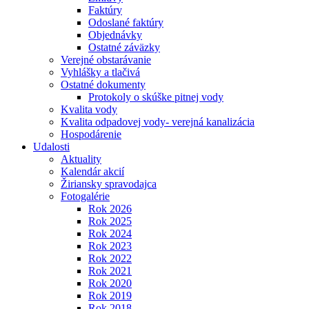
Faktúry
Odoslané faktúry
Objednávky
Ostatné záväzky
Verejné obstarávanie
Vyhlášky a tlačivá
Ostatné dokumenty
Protokoly o skúške pitnej vody
Kvalita vody
Kvalita odpadovej vody- verejná kanalizácia
Hospodárenie
Udalosti
Aktuality
Kalendár akcií
Žiriansky spravodajca
Fotogalérie
Rok 2026
Rok 2025
Rok 2024
Rok 2023
Rok 2022
Rok 2021
Rok 2020
Rok 2019
Rok 2018