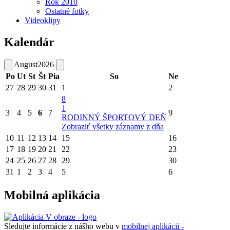
Rok 2010
Ostatné fotky
Videoklipy
Kalendár
August
2026
Po
Ut
St
Št
Pia
So
Ne
27
28
29
30
31
1
2
8
1
3
4
5
6
7
9
RODINNÝ ŠPORTOVÝ DEŇ
Zobraziť všetky záznamy z dňa
10
11
12
13
14
15
16
17
18
19
20
21
22
23
24
25
26
27
28
29
30
31
1
2
3
4
5
6
Mobilná aplikácia
Sledujte informácie z nášho webu v
mobilnej aplikácii -