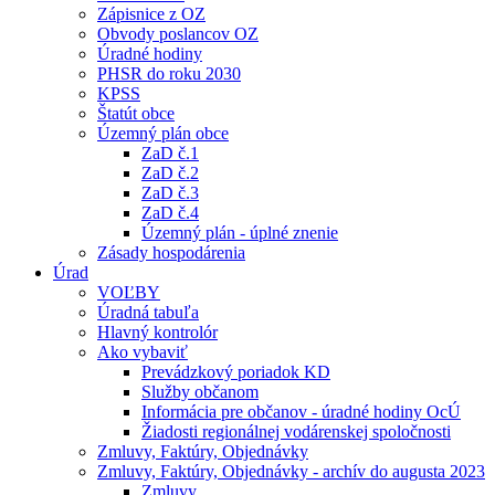
Zápisnice z OZ
Obvody poslancov OZ
Úradné hodiny
PHSR do roku 2030
KPSS
Štatút obce
Územný plán obce
ZaD č.1
ZaD č.2
ZaD č.3
ZaD č.4
Územný plán - úplné znenie
Zásady hospodárenia
Úrad
VOĽBY
Úradná tabuľa
Hlavný kontrolór
Ako vybaviť
Prevádzkový poriadok KD
Služby občanom
Informácia pre občanov - úradné hodiny OcÚ
Žiadosti regionálnej vodárenskej spoločnosti
Zmluvy, Faktúry, Objednávky
Zmluvy, Faktúry, Objednávky - archív do augusta 2023
Zmluvy