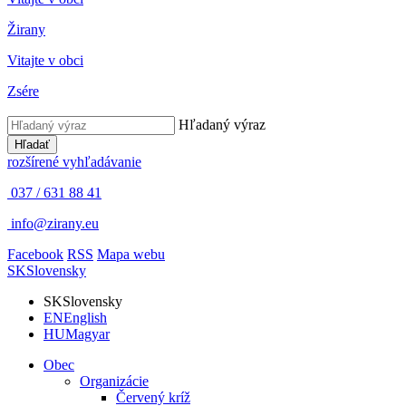
Žirany
Vitajte v obci
Zsére
Hľadaný výraz
Hľadať
rozšírené vyhľadávanie
037 / 631 88 41
info@zirany.eu
Facebook
RSS
Mapa webu
SK
Slovensky
SK
Slovensky
EN
English
HU
Magyar
Obec
Organizácie
Červený kríž