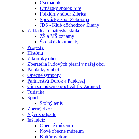
Csemadok
Urbársky spolok Sire
Folklórny súbor Žibrica
Spevácky zbor Zoboralja
JDS - Klub dôchodcov Žirany
Základná a materská škola
ZŠ a MŠ oznamy
Školské dokumenty
Projekty
História
Z kroniky obce
Zberatelia ľudových piesní v našej obci
Pamiatky v obci
Obecné symboly
Partnerstvá Dorog a Papkeszi
Čím sa môžeme pochváliť v Žiranoch
Turistika
Sport
Stolný tenis
Zberný dvor
Vývoz odpadu
Inštitúcie
Obecné múzeum
Nové obecné múzeum
Kultúrny dom