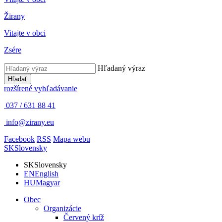
Žirany
Vitajte v obci
Zsére
Hľadaný výraz
Hľadať
rozšírené vyhľadávanie
037 / 631 88 41
info@zirany.eu
Facebook
RSS
Mapa webu
SK
Slovensky
SK
Slovensky
EN
English
HU
Magyar
Obec
Organizácie
Červený kríž