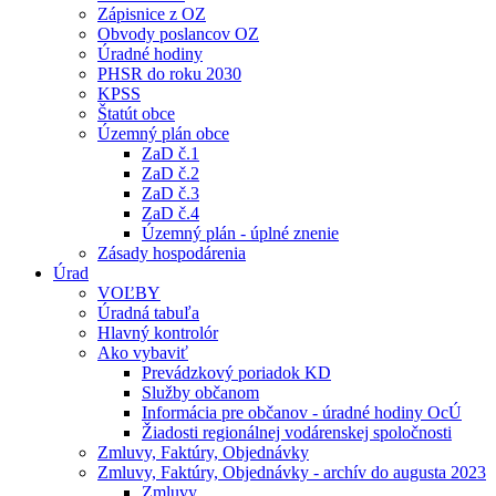
Zápisnice z OZ
Obvody poslancov OZ
Úradné hodiny
PHSR do roku 2030
KPSS
Štatút obce
Územný plán obce
ZaD č.1
ZaD č.2
ZaD č.3
ZaD č.4
Územný plán - úplné znenie
Zásady hospodárenia
Úrad
VOĽBY
Úradná tabuľa
Hlavný kontrolór
Ako vybaviť
Prevádzkový poriadok KD
Služby občanom
Informácia pre občanov - úradné hodiny OcÚ
Žiadosti regionálnej vodárenskej spoločnosti
Zmluvy, Faktúry, Objednávky
Zmluvy, Faktúry, Objednávky - archív do augusta 2023
Zmluvy