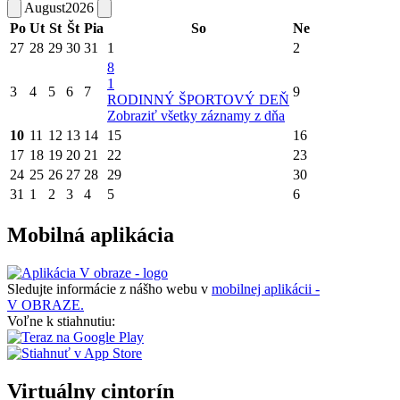
August
2026
Po
Ut
St
Št
Pia
So
Ne
27
28
29
30
31
1
2
8
1
3
4
5
6
7
9
RODINNÝ ŠPORTOVÝ DEŇ
Zobraziť všetky záznamy z dňa
10
11
12
13
14
15
16
17
18
19
20
21
22
23
24
25
26
27
28
29
30
31
1
2
3
4
5
6
Mobilná aplikácia
Sledujte informácie z nášho webu v
mobilnej aplikácii -
V OBRAZE.
Voľne k stiahnutiu:
Virtuálny cintorín