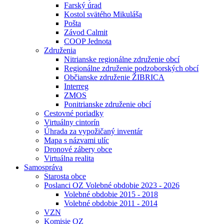
Farský úrad
Kostol svätého Mikuláša
Pošta
Závod Calmit
COOP Jednota
Združenia
Nitrianske regionálne združenie obcí
Regionálne združenie podzoborských obcí
Občianske združenie ŽIBRICA
Interreg
ZMOS
Ponitrianske združenie obcí
Cestovné poriadky
Virtuálny cintorín
Úhrada za vypožičaný inventár
Mapa s názvami ulíc
Dronové zábery obce
Virtuálna realita
Samospráva
Starosta obce
Poslanci OZ Volebné obdobie 2023 - 2026
Volebné obdobie 2015 - 2018
Volebné obdobie 2011 - 2014
VZN
Komisie OZ