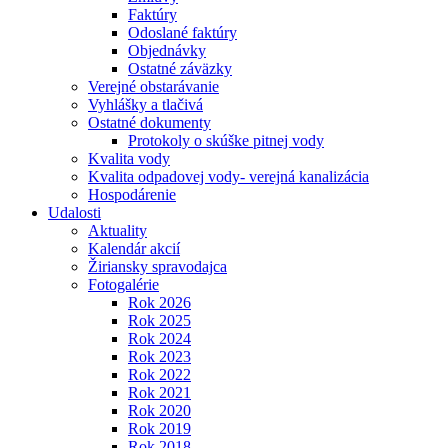
Faktúry
Odoslané faktúry
Objednávky
Ostatné záväzky
Verejné obstarávanie
Vyhlášky a tlačivá
Ostatné dokumenty
Protokoly o skúške pitnej vody
Kvalita vody
Kvalita odpadovej vody- verejná kanalizácia
Hospodárenie
Udalosti
Aktuality
Kalendár akcií
Žiriansky spravodajca
Fotogalérie
Rok 2026
Rok 2025
Rok 2024
Rok 2023
Rok 2022
Rok 2021
Rok 2020
Rok 2019
Rok 2018