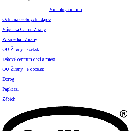
Virtuálny cintorín
Ochrana osobných údajov
Vápenka Calmit Žirany
Wikipedia - Žirany
OÚ Žirany - azet.sk
Dátové centrum obcí a miest
OÚ Žirany - e-obce.sk
Dorog
Papkeszi
Zábřeh