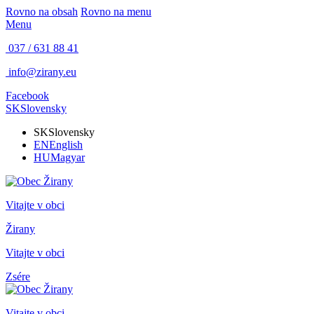
Rovno na obsah
Rovno na menu
Menu
037 / 631 88 41
info@zirany.eu
Facebook
SK
Slovensky
SK
Slovensky
EN
English
HU
Magyar
Vitajte v obci
Žirany
Vitajte v obci
Zsére
Vitajte v obci