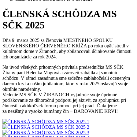
ČLENSKÁ SCHÔDZA MS
SČK 2025
Dňa 9. marca 2025 sa členovia MIESTNEHO SPOLKU
SLOVENSKÉHO ČERVENÉHO KRÍŽA po roku opäť stretli v
kultúrnom dome v Žiranoch, aby zbilancovali účinkovanie činnosti
ich organizácie za rok 2024.
Na úvod všetkých prítomných privítala predsedníčka MS SČK
Žirany pani Helenka Magová a zároveň zahájila aj samotnú
schôdzu. V rámci zasadnutia sme srdečne zablahoželali oceneným
darcom krvi a našim jubilantom, ktorí v roku 2025 oslavujú svoje
okrúhle narodeniny.
Vedenie MS SČK V ŽIRANOCH vyjadruje svoje úprimné
poďakovanie za dlhoročnú podporu jej aktivít, za spoluprácu pri
činnosti a akúkoľvek formu pomoci pri jej práci. Ďakujeme
za nezištný a vysoko humánny čin – DAROVANIE KRVI!