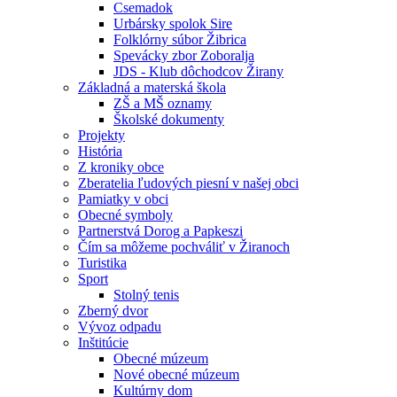
Csemadok
Urbársky spolok Sire
Folklórny súbor Žibrica
Spevácky zbor Zoboralja
JDS - Klub dôchodcov Žirany
Základná a materská škola
ZŠ a MŠ oznamy
Školské dokumenty
Projekty
História
Z kroniky obce
Zberatelia ľudových piesní v našej obci
Pamiatky v obci
Obecné symboly
Partnerstvá Dorog a Papkeszi
Čím sa môžeme pochváliť v Žiranoch
Turistika
Sport
Stolný tenis
Zberný dvor
Vývoz odpadu
Inštitúcie
Obecné múzeum
Nové obecné múzeum
Kultúrny dom