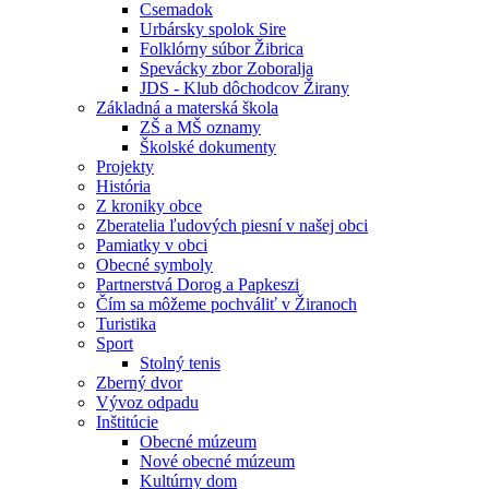
Csemadok
Urbársky spolok Sire
Folklórny súbor Žibrica
Spevácky zbor Zoboralja
JDS - Klub dôchodcov Žirany
Základná a materská škola
ZŠ a MŠ oznamy
Školské dokumenty
Projekty
História
Z kroniky obce
Zberatelia ľudových piesní v našej obci
Pamiatky v obci
Obecné symboly
Partnerstvá Dorog a Papkeszi
Čím sa môžeme pochváliť v Žiranoch
Turistika
Sport
Stolný tenis
Zberný dvor
Vývoz odpadu
Inštitúcie
Obecné múzeum
Nové obecné múzeum
Kultúrny dom