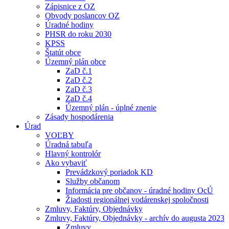
Zápisnice z OZ
Obvody poslancov OZ
Úradné hodiny
PHSR do roku 2030
KPSS
Štatút obce
Územný plán obce
ZaD č.1
ZaD č.2
ZaD č.3
ZaD č.4
Územný plán - úplné znenie
Zásady hospodárenia
Úrad
VOĽBY
Úradná tabuľa
Hlavný kontrolór
Ako vybaviť
Prevádzkový poriadok KD
Služby občanom
Informácia pre občanov - úradné hodiny OcÚ
Žiadosti regionálnej vodárenskej spoločnosti
Zmluvy, Faktúry, Objednávky
Zmluvy, Faktúry, Objednávky - archív do augusta 2023
Zmluvy