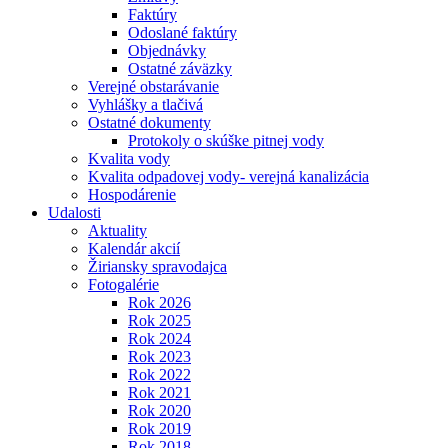
Faktúry
Odoslané faktúry
Objednávky
Ostatné záväzky
Verejné obstarávanie
Vyhlášky a tlačivá
Ostatné dokumenty
Protokoly o skúške pitnej vody
Kvalita vody
Kvalita odpadovej vody- verejná kanalizácia
Hospodárenie
Udalosti
Aktuality
Kalendár akcií
Žiriansky spravodajca
Fotogalérie
Rok 2026
Rok 2025
Rok 2024
Rok 2023
Rok 2022
Rok 2021
Rok 2020
Rok 2019
Rok 2018