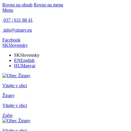
Rovno na obsah
Rovno na menu
Menu
037 / 631 88 41
info@zirany.eu
Facebook
SK
Slovensky
SK
Slovensky
EN
English
HU
Magyar
Vitajte v obci
Žirany
Vitajte v obci
Zsére
Vitajte v obci