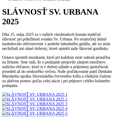
SLÁVNOSŤ SV. URBANA
2025
Dňa 25. mája 2025 sa v našich vinohradoch konala tradičná
slávnosť pri príležitosti sviatku Sv. Urbana. Po sviatočnej litánií
nasledovalo občerstvenie v podobe lahodného gulášu, ale zo stola
nechýbali ani slané dobroty, ktoré upiekli naše šikovné gazdinky.
Oslavu spestrili muzikanti, ktorí pri každom stole zahrali pesničku
na želanie. Sme radi, že o podujatie prejavilo záujem množstvo
našicho občanov, ktorí si v dobrej nálade a príjemnej spoločnosti
posedeli až do neskorého večera. Naše poďakovanie patrí členkám
Miestneho spolku Slovenského červeného kríža a všetkým ľudom
za aktívnu pomoc počas celej akcie i pri príprave celého krásneho
podujatia.