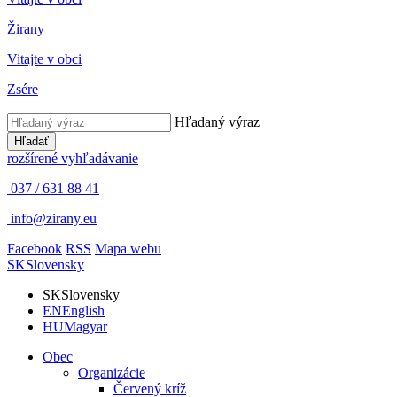
Žirany
Vitajte v obci
Zsére
Hľadaný výraz
Hľadať
rozšírené vyhľadávanie
037 / 631 88 41
info@zirany.eu
Facebook
RSS
Mapa webu
SK
Slovensky
SK
Slovensky
EN
English
HU
Magyar
Obec
Organizácie
Červený kríž