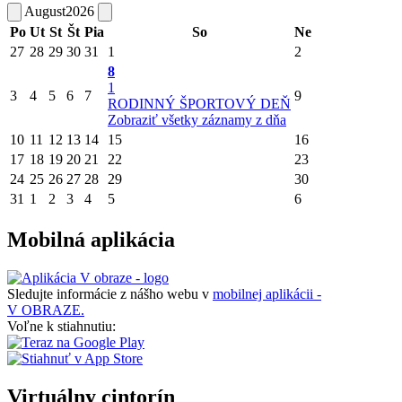
August
2026
Po
Ut
St
Št
Pia
So
Ne
27
28
29
30
31
1
2
8
1
3
4
5
6
7
9
RODINNÝ ŠPORTOVÝ DEŇ
Zobraziť všetky záznamy z dňa
10
11
12
13
14
15
16
17
18
19
20
21
22
23
24
25
26
27
28
29
30
31
1
2
3
4
5
6
Mobilná aplikácia
Sledujte informácie z nášho webu v
mobilnej aplikácii -
V OBRAZE.
Voľne k stiahnutiu:
Virtuálny cintorín