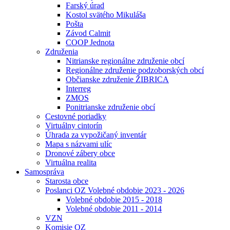
Farský úrad
Kostol svätého Mikuláša
Pošta
Závod Calmit
COOP Jednota
Združenia
Nitrianske regionálne združenie obcí
Regionálne združenie podzoborských obcí
Občianske združenie ŽIBRICA
Interreg
ZMOS
Ponitrianske združenie obcí
Cestovné poriadky
Virtuálny cintorín
Úhrada za vypožičaný inventár
Mapa s názvami ulíc
Dronové zábery obce
Virtuálna realita
Samospráva
Starosta obce
Poslanci OZ Volebné obdobie 2023 - 2026
Volebné obdobie 2015 - 2018
Volebné obdobie 2011 - 2014
VZN
Komisie OZ