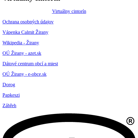
Virtuálny cintorín
Ochrana osobných údajov
Vápenka Calmit Žirany
Wikipedia - Žirany
OÚ Žirany - azet.sk
Dátové centrum obcí a miest
OÚ Žirany - e-obce.sk
Dorog
Papkeszi
Zábřeh