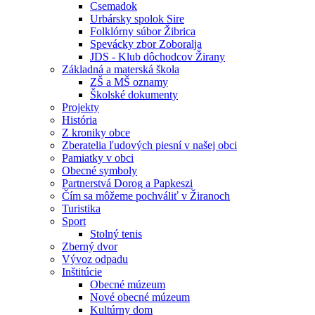
Csemadok
Urbársky spolok Sire
Folklórny súbor Žibrica
Spevácky zbor Zoboralja
JDS - Klub dôchodcov Žirany
Základná a materská škola
ZŠ a MŠ oznamy
Školské dokumenty
Projekty
História
Z kroniky obce
Zberatelia ľudových piesní v našej obci
Pamiatky v obci
Obecné symboly
Partnerstvá Dorog a Papkeszi
Čím sa môžeme pochváliť v Žiranoch
Turistika
Sport
Stolný tenis
Zberný dvor
Vývoz odpadu
Inštitúcie
Obecné múzeum
Nové obecné múzeum
Kultúrny dom