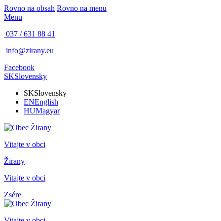
Rovno na obsah
Rovno na menu
Menu
037 / 631 88 41
info@zirany.eu
Facebook
SK
Slovensky
SK
Slovensky
EN
English
HU
Magyar
Vitajte v obci
Žirany
Vitajte v obci
Zsére
Vitajte v obci