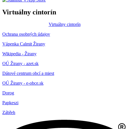
Virtuálny cintorín
Virtuálny cintorín
Ochrana osobných údajov
Vápenka Calmit Žirany
Wikipedia - Žirany
OÚ Žirany - azet.sk
Dátové centrum obcí a miest
OÚ Žirany - e-obce.sk
Dorog
Papkeszi
Zábřeh