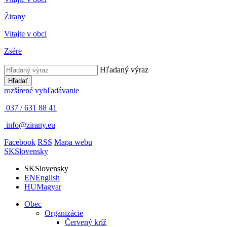
Žirany
Vitajte v obci
Zsére
Hľadaný výraz
Hľadať
rozšírené vyhľadávanie
037 / 631 88 41
info@zirany.eu
Facebook
RSS
Mapa webu
SK
Slovensky
SK
Slovensky
EN
English
HU
Magyar
Obec
Organizácie
Červený kríž