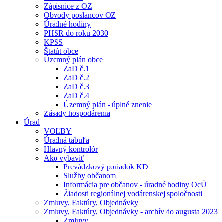
Zápisnice z OZ
Obvody poslancov OZ
Úradné hodiny
PHSR do roku 2030
KPSS
Štatút obce
Územný plán obce
ZaD č.1
ZaD č.2
ZaD č.3
ZaD č.4
Územný plán - úplné znenie
Zásady hospodárenia
Úrad
VOĽBY
Úradná tabuľa
Hlavný kontrolór
Ako vybaviť
Prevádzkový poriadok KD
Služby občanom
Informácia pre občanov - úradné hodiny OcÚ
Žiadosti regionálnej vodárenskej spoločnosti
Zmluvy, Faktúry, Objednávky
Zmluvy, Faktúry, Objednávky - archív do augusta 2023
Zmluvy