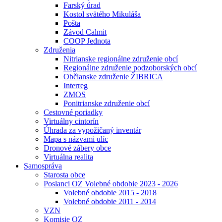
Farský úrad
Kostol svätého Mikuláša
Pošta
Závod Calmit
COOP Jednota
Združenia
Nitrianske regionálne združenie obcí
Regionálne združenie podzoborských obcí
Občianske združenie ŽIBRICA
Interreg
ZMOS
Ponitrianske združenie obcí
Cestovné poriadky
Virtuálny cintorín
Úhrada za vypožičaný inventár
Mapa s názvami ulíc
Dronové zábery obce
Virtuálna realita
Samospráva
Starosta obce
Poslanci OZ Volebné obdobie 2023 - 2026
Volebné obdobie 2015 - 2018
Volebné obdobie 2011 - 2014
VZN
Komisie OZ