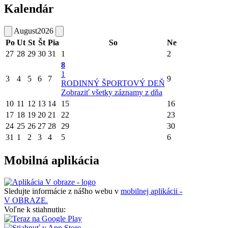
Kalendár
August
2026
Po
Ut
St
Št
Pia
So
Ne
27
28
29
30
31
1
2
8
1
3
4
5
6
7
9
RODINNÝ ŠPORTOVÝ DEŇ
Zobraziť všetky záznamy z dňa
10
11
12
13
14
15
16
17
18
19
20
21
22
23
24
25
26
27
28
29
30
31
1
2
3
4
5
6
Mobilná aplikácia
Sledujte informácie z nášho webu v
mobilnej aplikácii -
V OBRAZE.
Voľne k stiahnutiu: