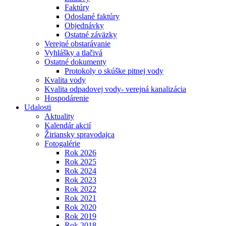
Faktúry
Odoslané faktúry
Objednávky
Ostatné záväzky
Verejné obstarávanie
Vyhlášky a tlačivá
Ostatné dokumenty
Protokoly o skúške pitnej vody
Kvalita vody
Kvalita odpadovej vody- verejná kanalizácia
Hospodárenie
Udalosti
Aktuality
Kalendár akcií
Žiriansky spravodajca
Fotogalérie
Rok 2026
Rok 2025
Rok 2024
Rok 2023
Rok 2022
Rok 2021
Rok 2020
Rok 2019
Rok 2018