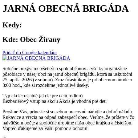
JARNÁ OBECNÁ BRIGÁDA
Kedy:
Kde:
Obec Žirany
Pridať do Google kalendára
Srdečne pozývame všetkých spoluobčanov a všetky organizácie
pôsobiace v našej obci na jarnú obecnú brigádu, ktorá sa uskutoční
25. apríla 2026 (v sobotu). Zraz účastníkov je pri obecnom úrade o
8:00 hod., kde si rozdelíme jednotlivé úseky.
Typ akcie: ostatné (akcie pre celú rodinu)
Bezbariérový vstup na akciu
Akcia je vhodná pre deti
Prosíme Vás, prineste si so sebou pracovné náradie a dobrú náladu.
Rukavice a vrecia na odpad zabezpečí obec. Veríme, že prídete v čo
najväčšom počte a spoločne urobíme našu obec krajšou a čistejšou.
Vopred ďakujeme za Vašu pomoc a ochotu!