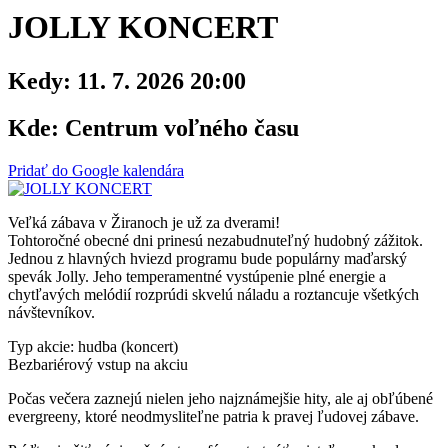
JOLLY KONCERT
Kedy:
11. 7. 2026 20:00
Kde:
Centrum voľného času
Pridať do Google kalendára
Veľká zábava v Žiranoch je už za dverami!
Tohtoročné obecné dni prinesú nezabudnuteľný hudobný zážitok.
Jednou z hlavných hviezd programu bude populárny maďarský
spevák Jolly. Jeho temperamentné vystúpenie plné energie a
chytľavých melódií rozprúdi skvelú náladu a roztancuje všetkých
návštevníkov.
Typ akcie: hudba (koncert)
Bezbariérový vstup na akciu
Počas večera zaznejú nielen jeho najznámejšie hity, ale aj obľúbené
evergreeny, ktoré neodmysliteľne patria k pravej ľudovej zábave.