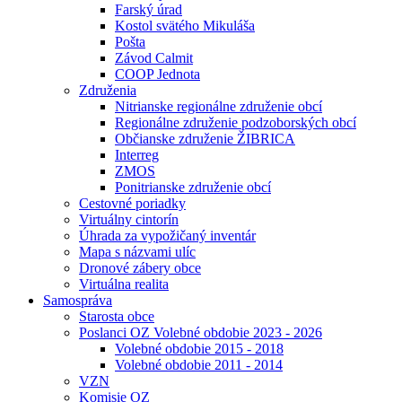
Farský úrad
Kostol svätého Mikuláša
Pošta
Závod Calmit
COOP Jednota
Združenia
Nitrianske regionálne združenie obcí
Regionálne združenie podzoborských obcí
Občianske združenie ŽIBRICA
Interreg
ZMOS
Ponitrianske združenie obcí
Cestovné poriadky
Virtuálny cintorín
Úhrada za vypožičaný inventár
Mapa s názvami ulíc
Dronové zábery obce
Virtuálna realita
Samospráva
Starosta obce
Poslanci OZ Volebné obdobie 2023 - 2026
Volebné obdobie 2015 - 2018
Volebné obdobie 2011 - 2014
VZN
Komisie OZ