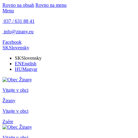
Rovno na obsah
Rovno na menu
Menu
037 / 631 88 41
info@zirany.eu
Facebook
SK
Slovensky
SK
Slovensky
EN
English
HU
Magyar
Vitajte v obci
Žirany
Vitajte v obci
Zsére
Vitajte v obci