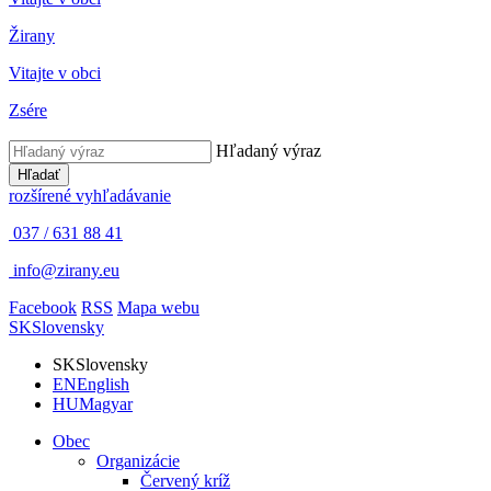
Žirany
Vitajte v obci
Zsére
Hľadaný výraz
Hľadať
rozšírené vyhľadávanie
037 / 631 88 41
info@zirany.eu
Facebook
RSS
Mapa webu
SK
Slovensky
SK
Slovensky
EN
English
HU
Magyar
Obec
Organizácie
Červený kríž