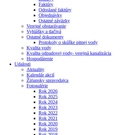
Faktúry
Odoslané faktúry
Objednávky
Ostatné záväzky
Verejné obstarávanie
Vyhlášky a tlačivá
Ostatné dokumenty
Protokoly o skúške pitnej vody
Kvalita vody
Kvalita odpadovej vody- verejná kanalizácia
Hospodárenie
Udalosti
Aktuality
Kalendár akcií
Žiriansky spravodajca
Fotogalérie
Rok 2026
Rok 2025
Rok 2024
Rok 2023
Rok 2022
Rok 2021
Rok 2020
Rok 2019
Rok 2018