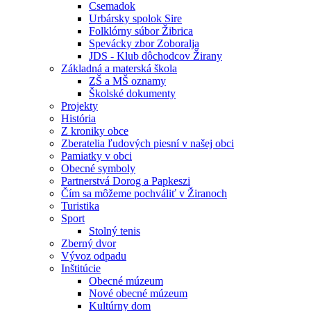
Csemadok
Urbársky spolok Sire
Folklórny súbor Žibrica
Spevácky zbor Zoboralja
JDS - Klub dôchodcov Žirany
Základná a materská škola
ZŠ a MŠ oznamy
Školské dokumenty
Projekty
História
Z kroniky obce
Zberatelia ľudových piesní v našej obci
Pamiatky v obci
Obecné symboly
Partnerstvá Dorog a Papkeszi
Čím sa môžeme pochváliť v Žiranoch
Turistika
Sport
Stolný tenis
Zberný dvor
Vývoz odpadu
Inštitúcie
Obecné múzeum
Nové obecné múzeum
Kultúrny dom