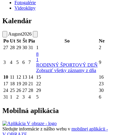
Fotogalérie
Videoklipy
Kalendár
August
2026
Po
Ut
St
Št
Pia
So
Ne
27
28
29
30
31
1
2
8
1
3
4
5
6
7
9
RODINNÝ ŠPORTOVÝ DEŇ
Zobraziť všetky záznamy z dňa
10
11
12
13
14
15
16
17
18
19
20
21
22
23
24
25
26
27
28
29
30
31
1
2
3
4
5
6
Mobilná aplikácia
Sledujte informácie z nášho webu v
mobilnej aplikácii -
V OBRAZE.