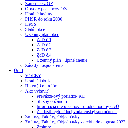
Zápisnice z OZ
Obvody poslancov OZ
Úradné hodiny
PHSR do roku 2030
KPSS
Štatút obce
Územný plán obce
ZaD č.1
ZaD č.2
ZaD č.3
ZaD č.4
Územný plán - úplné znenie
Zásady hospodárenia
Úrad
VOĽBY
Úradná tabuľa
Hlavný kontrolór
Ako vybaviť
Prevádzkový poriadok KD
Služby občanom
Informácia pre občanov - úradné hodiny OcÚ
Žiadosti regionálnej vodárenskej spoločnosti
Zmluvy, Faktúry, Objednávky
Zmluvy, Faktúry, Objednávky - archív do augusta 2023
Zmluvy