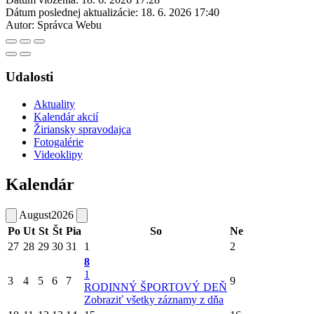
Dátum poslednej aktualizácie:
18. 6. 2026 17:40
Autor:
Správca Webu
Udalosti
Aktuality
Kalendár akcií
Žiriansky spravodajca
Fotogalérie
Videoklipy
Kalendár
August
2026
Po
Ut
St
Št
Pia
So
Ne
27
28
29
30
31
1
2
8
1
3
4
5
6
7
9
RODINNÝ ŠPORTOVÝ DEŇ
Zobraziť všetky záznamy z dňa