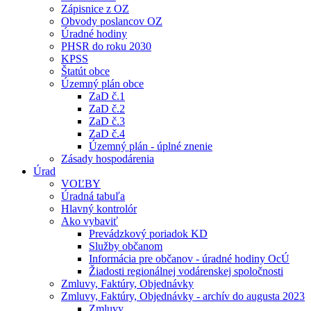
Zápisnice z OZ
Obvody poslancov OZ
Úradné hodiny
PHSR do roku 2030
KPSS
Štatút obce
Územný plán obce
ZaD č.1
ZaD č.2
ZaD č.3
ZaD č.4
Územný plán - úplné znenie
Zásady hospodárenia
Úrad
VOĽBY
Úradná tabuľa
Hlavný kontrolór
Ako vybaviť
Prevádzkový poriadok KD
Služby občanom
Informácia pre občanov - úradné hodiny OcÚ
Žiadosti regionálnej vodárenskej spoločnosti
Zmluvy, Faktúry, Objednávky
Zmluvy, Faktúry, Objednávky - archív do augusta 2023
Zmluvy