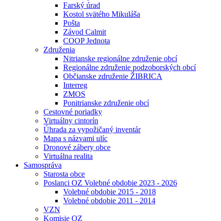
Farský úrad
Kostol svätého Mikuláša
Pošta
Závod Calmit
COOP Jednota
Združenia
Nitrianske regionálne združenie obcí
Regionálne združenie podzoborských obcí
Občianske združenie ŽIBRICA
Interreg
ZMOS
Ponitrianske združenie obcí
Cestovné poriadky
Virtuálny cintorín
Úhrada za vypožičaný inventár
Mapa s názvami ulíc
Dronové zábery obce
Virtuálna realita
Samospráva
Starosta obce
Poslanci OZ Volebné obdobie 2023 - 2026
Volebné obdobie 2015 - 2018
Volebné obdobie 2011 - 2014
VZN
Komisie OZ