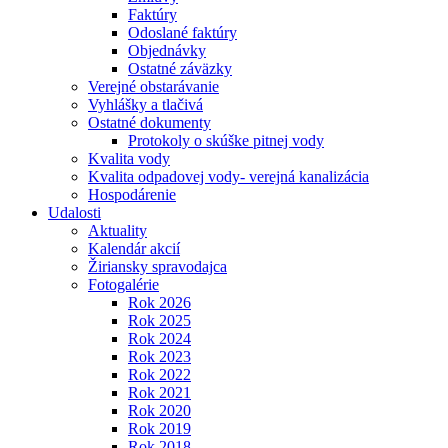
Faktúry
Odoslané faktúry
Objednávky
Ostatné záväzky
Verejné obstarávanie
Vyhlášky a tlačivá
Ostatné dokumenty
Protokoly o skúške pitnej vody
Kvalita vody
Kvalita odpadovej vody- verejná kanalizácia
Hospodárenie
Udalosti
Aktuality
Kalendár akcií
Žiriansky spravodajca
Fotogalérie
Rok 2026
Rok 2025
Rok 2024
Rok 2023
Rok 2022
Rok 2021
Rok 2020
Rok 2019
Rok 2018