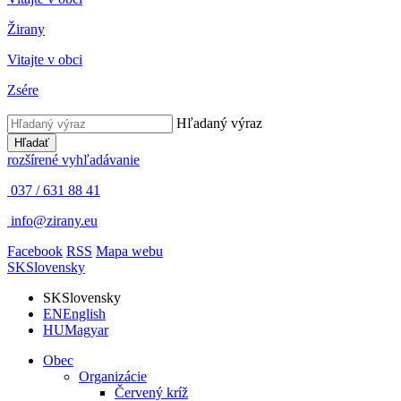
Žirany
Vitajte v obci
Zsére
Hľadaný výraz
Hľadať
rozšírené vyhľadávanie
037 / 631 88 41
info@zirany.eu
Facebook
RSS
Mapa webu
SK
Slovensky
SK
Slovensky
EN
English
HU
Magyar
Obec
Organizácie
Červený kríž