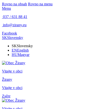
Rovno na obsah
Rovno na menu
Menu
037 / 631 88 41
info@zirany.eu
Facebook
SK
Slovensky
SK
Slovensky
EN
English
HU
Magyar
Vitajte v obci
Žirany
Vitajte v obci
Zsére
Vitajte v obci