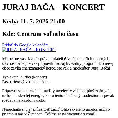
JURAJ BAČA – KONCERT
Kedy:
11. 7. 2026 21:00
Kde:
Centrum voľného času
Pridať do Google kalendára
Máme pre vás skvelú správu, priatelia! V rámci našich obecných
slávností sme pre vás pripravili naozaj hviezdny program. Do našej
obce zavíta charizmatický herec, spevák a moderátor, Juraj Bača!
Typ akcie: hudba (koncert)
Bezbariérový vstup na akciu
Pripravte sa na nezabudnuteľný umelecký zážitok, plný známych
melódií a skvelej energie, ktorú tento obľúbený moderátor a spevák
rozdáva na každom kroku.
Nenechajte si ujsť príležitosť zažiť tohto skvelého umelca naživo
priamo u nás v Žiranoch. Tešíme sa na stretnutie s vami!