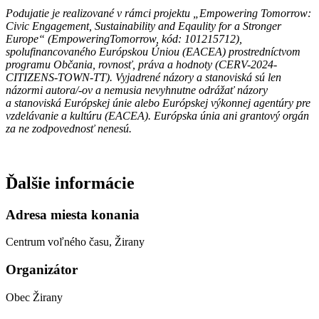
Podujatie je realizované v rámci projektu „Empowering Tomorrow:
Civic Engagement, Sustainability and Eqaulity for a Stronger
Europe“ (EmpoweringTomorrow, kód: 101215712),
spolufinancovaného Európskou Úniou (EACEA) prostredníctvom
programu Občania, rovnosť, práva a hodnoty (CERV-2024-
CITIZENS-TOWN-TT). Vyjadrené názory a stanoviská sú len
názormi autora/-ov a nemusia nevyhnutne odrážať názory
a stanoviská Európskej únie alebo Európskej výkonnej agentúry pre
vzdelávanie a kultúru (EACEA). Európska únia ani grantový orgán
za ne zodpovednosť nenesú.
Ďalšie informácie
Adresa miesta konania
Centrum voľného času, Žirany
Organizátor
Obec Žirany