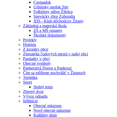
Csemadok
Urbársky spolok Sire
Folklórny súbor Žibrica
Spevácky zbor Zoboralja
JDS - Klub dôchodcov Žirany
Základná a materská škola
ZŠ a MŠ oznamy
Školské dokumenty
Projekty
História
Z kroniky obce
Zberatelia ľudových piesní v našej obci
Pamiatky v obci
Obecné symboly
Partnerstvá Dorog a Papkeszi
Čím sa môžeme pochváliť v Žiranoch
Turistika
Sport
Stolný tenis
Zberný dvor
Vývoz odpadu
Inštitúcie
Obecné múzeum
Nové obecné múzeum
Kultúrny dom