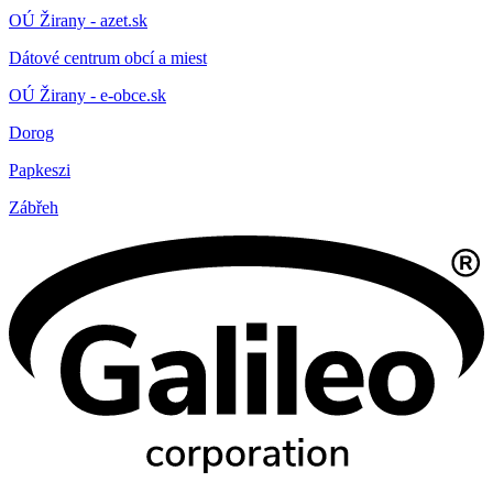
OÚ Žirany - azet.sk
Dátové centrum obcí a miest
OÚ Žirany - e-obce.sk
Dorog
Papkeszi
Zábřeh