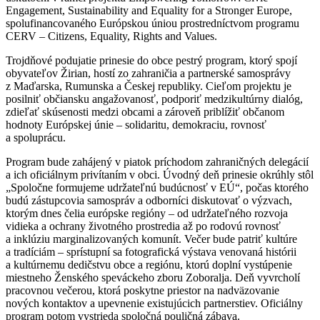
Engagement, Sustainability and Equality for a Stronger Europe,
spolufinancovaného Európskou úniou prostredníctvom programu
CERV – Citizens, Equality, Rights and Values.
Trojdňové podujatie prinesie do obce pestrý program, ktorý spojí
obyvateľov Žirian, hostí zo zahraničia a partnerské samosprávy
z Maďarska, Rumunska a Českej republiky. Cieľom projektu je
posilniť občiansku angažovanosť, podporiť medzikultúrny dialóg,
zdieľať skúsenosti medzi obcami a zároveň priblížiť občanom
hodnoty Európskej únie – solidaritu, demokraciu, rovnosť
a spoluprácu.
Program bude zahájený v piatok príchodom zahraničných delegácií
a ich oficiálnym privítaním v obci. Úvodný deň prinesie okrúhly stôl
„Spoločne formujeme udržateľnú budúcnosť v EÚ“, počas ktorého
budú zástupcovia samospráv a odborníci diskutovať o výzvach,
ktorým dnes čelia európske regióny – od udržateľného rozvoja
vidieka a ochrany životného prostredia až po rodovú rovnosť
a inklúziu marginalizovaných komunít. Večer bude patriť kultúre
a tradíciám – sprístupní sa fotografická výstava venovaná histórii
a kultúrnemu dedičstvu obce a regiónu, ktorú doplní vystúpenie
miestneho Ženského speváckeho zboru Zoboralja. Deň vyvrcholí
pracovnou večerou, ktorá poskytne priestor na nadväzovanie
nových kontaktov a upevnenie existujúcich partnerstiev. Oficiálny
program potom vystrieda spoločná pouličná zábava.