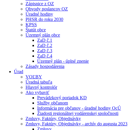
Zápisnice z OZ
Obvody poslancov OZ
Úradné hodiny
PHSR do roku 2030
KPSS
Štatút obce
Územný plán obce
ZaD č.1
ZaD č.2
ZaD č.3
ZaD č.4
Územný plán - úplné znenie
Zásady hospodárenia
Úrad
VOĽBY
Úradná tabuľa
Hlavný kontrolór
Ako vybaviť
Prevádzkový poriadok KD
Služby občanom
Informácia pre občanov - úradné hodiny OcÚ
Žiadosti regionálnej vodárenskej spoločnosti
Zmluvy, Faktúry, Objednávky
Zmluvy, Faktúry, Objednávky - archív do augusta 2023
Zmluvy