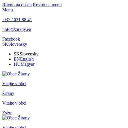
Rovno na obsah
Rovno na menu
Menu
037 / 631 88 41
info@zirany.eu
Facebook
SK
Slovensky
SK
Slovensky
EN
English
HU
Magyar
Vitajte v obci
Žirany
Vitajte v obci
Zsére
Vitajte v obci