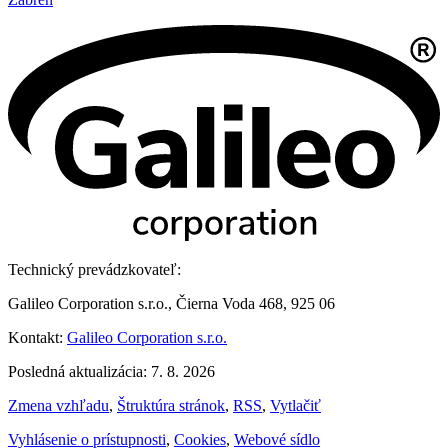
Technický prevádzkovateľ:
Galileo Corporation s.r.o., Čierna Voda 468, 925 06
Kontakt:
Galileo Corporation s.r.o.
Posledná aktualizácia: 7. 8. 2026
Zmena vzhľadu
,
Štruktúra stránok
,
RSS
,
Vytlačiť
Vyhlásenie o prístupnosti
,
Cookies
,
Webové sídlo