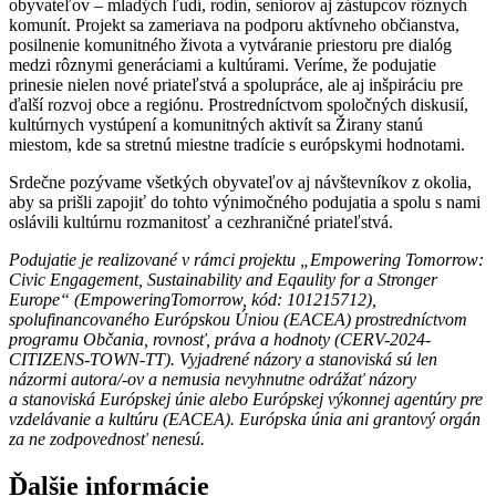
obyvateľov – mladých ľudí, rodín, seniorov aj zástupcov rôznych
komunít. Projekt sa zameriava na podporu aktívneho občianstva,
posilnenie komunitného života a vytváranie priestoru pre dialóg
medzi rôznymi generáciami a kultúrami. Veríme, že podujatie
prinesie nielen nové priateľstvá a spolupráce, ale aj inšpiráciu pre
ďalší rozvoj obce a regiónu. Prostredníctvom spoločných diskusií,
kultúrnych vystúpení a komunitných aktivít sa Žirany stanú
miestom, kde sa stretnú miestne tradície s európskymi hodnotami.
Srdečne pozývame všetkých obyvateľov aj návštevníkov z okolia,
aby sa prišli zapojiť do tohto výnimočného podujatia a spolu s nami
oslávili kultúrnu rozmanitosť a cezhraničné priateľstvá.
Podujatie je realizované v rámci projektu „Empowering Tomorrow:
Civic Engagement, Sustainability and Eqaulity for a Stronger
Europe“ (EmpoweringTomorrow, kód: 101215712),
spolufinancovaného Európskou Úniou (EACEA) prostredníctvom
programu Občania, rovnosť, práva a hodnoty (CERV-2024-
CITIZENS-TOWN-TT). Vyjadrené názory a stanoviská sú len
názormi autora/-ov a nemusia nevyhnutne odrážať názory
a stanoviská Európskej únie alebo Európskej výkonnej agentúry pre
vzdelávanie a kultúru (EACEA). Európska únia ani grantový orgán
za ne zodpovednosť nenesú.
Ďalšie informácie