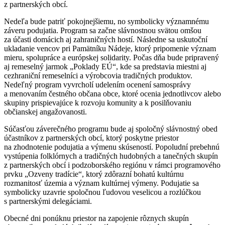
z partnerských obcí.
Nedeľa bude patriť pokojnejšiemu, no symbolicky významnému
záveru podujatia. Program sa začne slávnostnou svätou omšou
za účasti domácich aj zahraničných hostí. Následne sa uskutoční
ukladanie vencov pri Pamätníku Nádeje, ktorý pripomenie význam
mieru, spolupráce a európskej solidarity. Počas dňa bude pripravený
aj remeselný jarmok „Poklady EÚ“, kde sa predstavia miestni aj
cezhraniční remeselníci a výrobcovia tradičných produktov.
Nedeľný program vyvrcholí udelením ocenení samosprávy
a menovaním čestného občana obce, ktoré ocenia jednotlivcov alebo
skupiny prispievajúce k rozvoju komunity a k posilňovaniu
občianskej angažovanosti.
Súčasťou záverečného programu bude aj spoločný slávnostný obed
účastníkov z partnerských obcí, ktorý poskytne priestor
na zhodnotenie podujatia a výmenu skúseností. Popoludní prebehnú
vystúpenia folklórnych a tradičných hudobných a tanečných skupín
z partnerských obcí i podzoborského regiónu v rámci programového
prvku „Ozveny tradície“, ktorý zdôrazní bohatú kultúrnu
rozmanitosť územia a význam kultúrnej výmeny. Podujatie sa
symbolicky uzavrie spoločnou ľudovou veselicou a rozlúčkou
s partnerskými delegáciami.
Obecné dni ponúknu priestor na zapojenie rôznych skupín