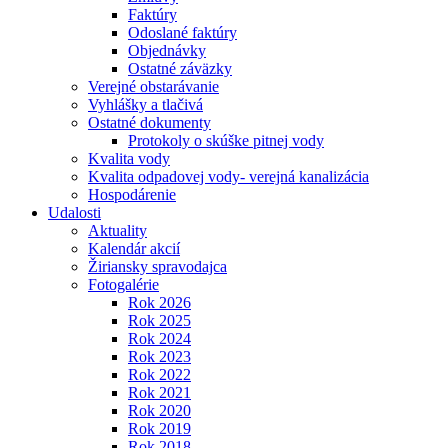
Faktúry
Odoslané faktúry
Objednávky
Ostatné záväzky
Verejné obstarávanie
Vyhlášky a tlačivá
Ostatné dokumenty
Protokoly o skúške pitnej vody
Kvalita vody
Kvalita odpadovej vody- verejná kanalizácia
Hospodárenie
Udalosti
Aktuality
Kalendár akcií
Žiriansky spravodajca
Fotogalérie
Rok 2026
Rok 2025
Rok 2024
Rok 2023
Rok 2022
Rok 2021
Rok 2020
Rok 2019
Rok 2018