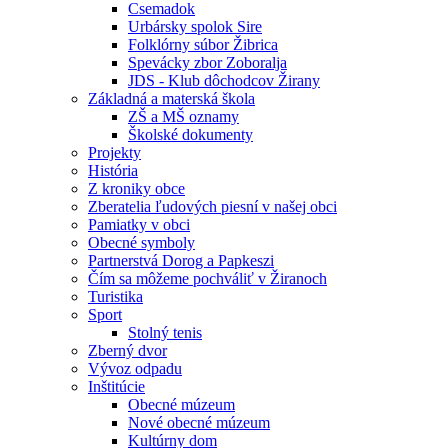
Csemadok
Urbársky spolok Sire
Folklórny súbor Žibrica
Spevácky zbor Zoboralja
JDS - Klub dôchodcov Žirany
Základná a materská škola
ZŠ a MŠ oznamy
Školské dokumenty
Projekty
História
Z kroniky obce
Zberatelia ľudových piesní v našej obci
Pamiatky v obci
Obecné symboly
Partnerstvá Dorog a Papkeszi
Čím sa môžeme pochváliť v Žiranoch
Turistika
Sport
Stolný tenis
Zberný dvor
Vývoz odpadu
Inštitúcie
Obecné múzeum
Nové obecné múzeum
Kultúrny dom