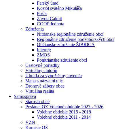
Farský úrad
Kostol svätého Mikuláša
Pošta
Závod Calmit
COOP Jednota
Združenia
Nitrianske regionálne združenie obcí
Regionálne združenie podzoborských obcí
Občianske združenie ŽIBRICA
Interreg
ZMOS
Ponitrianske združenie obcí
Cestovné poriadky
Virtuálny cintorín
Úhrada za vypožičaný inventár
Mapa s názvami ulíc
Dronové zábery obce
Virtuálna realita
Samospráva
Starosta obce
Poslanci OZ Volebné obdobie 2023 - 2026
Volebné obdobie 2015 - 2018
Volebné obdobie 2011 - 2014
VZN
Komisie OZ