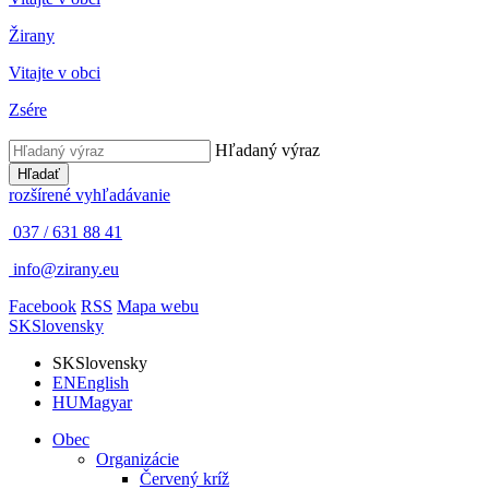
Žirany
Vitajte v obci
Zsére
Hľadaný výraz
Hľadať
rozšírené vyhľadávanie
037 / 631 88 41
info@zirany.eu
Facebook
RSS
Mapa webu
SK
Slovensky
SK
Slovensky
EN
English
HU
Magyar
Obec
Organizácie
Červený kríž