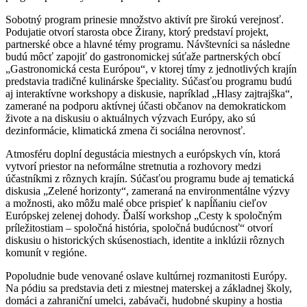
Sobotný program prinesie množstvo aktivít pre širokú verejnosť.
Podujatie otvorí starosta obce Žirany, ktorý predstaví projekt,
partnerské obce a hlavné témy programu. Návštevníci sa následne
budú môcť zapojiť do gastronomickej súťaže partnerských obcí
„Gastronomická cesta Európou“, v ktorej tímy z jednotlivých krajín
predstavia tradičné kulinárske špeciality. Súčasťou programu budú
aj interaktívne workshopy a diskusie, napríklad „Hlasy zajtrajška“,
zamerané na podporu aktívnej účasti občanov na demokratickom
živote a na diskusiu o aktuálnych výzvach Európy, ako sú
dezinformácie, klimatická zmena či sociálna nerovnosť.
Atmosféru doplní degustácia miestnych a európskych vín, ktorá
vytvorí priestor na neformálne stretnutia a rozhovory medzi
účastníkmi z rôznych krajín. Súčasťou programu bude aj tematická
diskusia „Zelené horizonty“, zameraná na environmentálne výzvy
a možnosti, ako môžu malé obce prispieť k napĺňaniu cieľov
Európskej zelenej dohody. Ďalší workshop „Cesty k spoločným
príležitostiam – spoločná história, spoločná budúcnosť“ otvorí
diskusiu o historických skúsenostiach, identite a inklúzii rôznych
komunít v regióne.
Popoludnie bude venované oslave kultúrnej rozmanitosti Európy.
Na pódiu sa predstavia deti z miestnej materskej a základnej školy,
domáci a zahraniční umelci, zabávači, hudobné skupiny a hostia