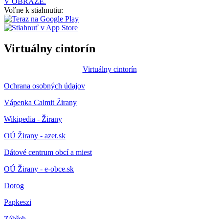
V OBRAZE.
Voľne k stiahnutiu:
Virtuálny cintorín
Virtuálny cintorín
Ochrana osobných údajov
Vápenka Calmit Žirany
Wikipedia - Žirany
OÚ Žirany - azet.sk
Dátové centrum obcí a miest
OÚ Žirany - e-obce.sk
Dorog
Papkeszi
Zábřeh