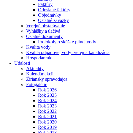
Faktúry
Odoslané faktúry
Objednávky
Ostatné záväzky
Verejné obstarávanie
Vyhlášky a tlačivá
Ostatné dokumenty
Protokoly o skúške pitnej vody
Kvalita vody
Kvalita odpadovej vody- verejná kanalizácia
Hospodárenie
Udalosti
Aktuality
Kalendár akcií
Žiriansky spravodajca
Fotogalérie
Rok 2026
Rok 2025
Rok 2024
Rok 2023
Rok 2022
Rok 2021
Rok 2020
Rok 2019
Rok 2018