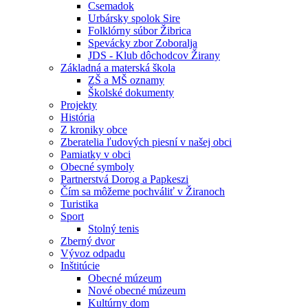
Csemadok
Urbársky spolok Sire
Folklórny súbor Žibrica
Spevácky zbor Zoboralja
JDS - Klub dôchodcov Žirany
Základná a materská škola
ZŠ a MŠ oznamy
Školské dokumenty
Projekty
História
Z kroniky obce
Zberatelia ľudových piesní v našej obci
Pamiatky v obci
Obecné symboly
Partnerstvá Dorog a Papkeszi
Čím sa môžeme pochváliť v Žiranoch
Turistika
Sport
Stolný tenis
Zberný dvor
Vývoz odpadu
Inštitúcie
Obecné múzeum
Nové obecné múzeum
Kultúrny dom