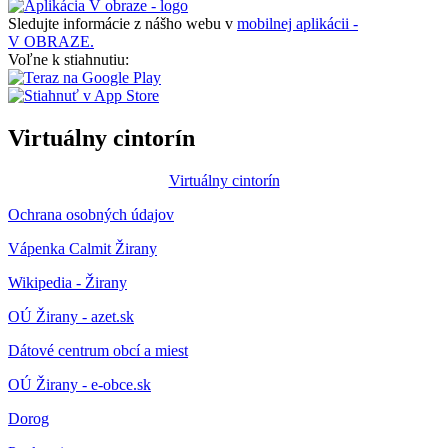
Sledujte informácie z nášho webu v
mobilnej aplikácii -
V OBRAZE.
Voľne k stiahnutiu:
Virtuálny cintorín
Virtuálny cintorín
Ochrana osobných údajov
Vápenka Calmit Žirany
Wikipedia - Žirany
OÚ Žirany - azet.sk
Dátové centrum obcí a miest
OÚ Žirany - e-obce.sk
Dorog