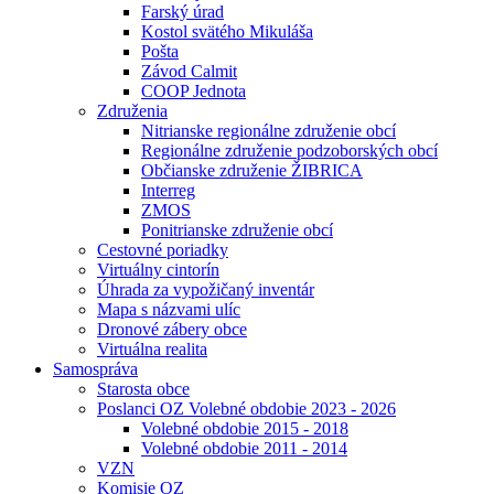
Farský úrad
Kostol svätého Mikuláša
Pošta
Závod Calmit
COOP Jednota
Združenia
Nitrianske regionálne združenie obcí
Regionálne združenie podzoborských obcí
Občianske združenie ŽIBRICA
Interreg
ZMOS
Ponitrianske združenie obcí
Cestovné poriadky
Virtuálny cintorín
Úhrada za vypožičaný inventár
Mapa s názvami ulíc
Dronové zábery obce
Virtuálna realita
Samospráva
Starosta obce
Poslanci OZ Volebné obdobie 2023 - 2026
Volebné obdobie 2015 - 2018
Volebné obdobie 2011 - 2014
VZN
Komisie OZ