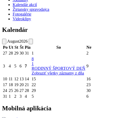
Kalendár akcií
Žiriansky spravodajca
Fotogalérie
Videoklipy
Kalendár
August
2026
Po
Ut
St
Št
Pia
So
Ne
27
28
29
30
31
1
2
8
1
3
4
5
6
7
9
RODINNÝ ŠPORTOVÝ DEŇ
Zobraziť všetky záznamy z dňa
10
11
12
13
14
15
16
17
18
19
20
21
22
23
24
25
26
27
28
29
30
31
1
2
3
4
5
6
Mobilná aplikácia