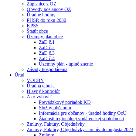
Zápisnice z OZ
Obvody poslancov OZ
Úradné hodiny
PHSR do roku 2030
KPSS
Štatút obce
Územný plán obce
ZaD č.1
ZaD č.2
ZaD č.3
ZaD č.4
Územný plán - úplné znenie
Zásady hospodárenia
Úrad
VOĽBY
Úradná tabuľa
Hlavný kontrolór
Ako vybaviť
Prevádzkový poriadok KD
Služby občanom
Informácia pre občanov - úradné hodiny OcÚ
Žiadosti regionálnej vodárenskej spoločnosti
Zmluvy, Faktúry, Objednávky
Zmluvy, Faktúry, Objednávky - archív do augusta 2023
Zmluvy