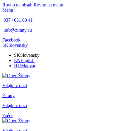
Rovno na obsah
Rovno na menu
Menu
037 / 631 88 41
info@zirany.eu
Facebook
SK
Slovensky
SK
Slovensky
EN
English
HU
Magyar
Vitajte v obci
Žirany
Vitajte v obci
Zsére
Vitajte v obci