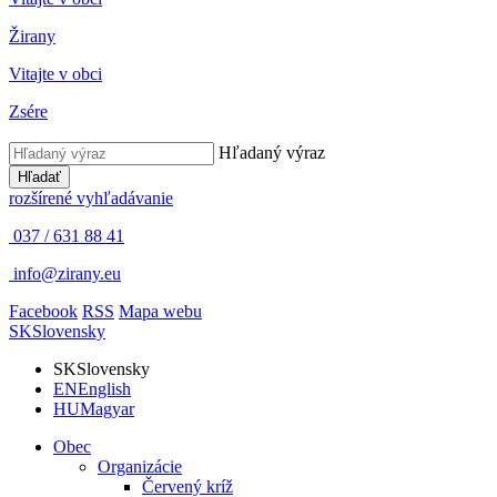
Žirany
Vitajte v obci
Zsére
Hľadaný výraz
Hľadať
rozšírené vyhľadávanie
037 / 631 88 41
info@zirany.eu
Facebook
RSS
Mapa webu
SK
Slovensky
SK
Slovensky
EN
English
HU
Magyar
Obec
Organizácie
Červený kríž