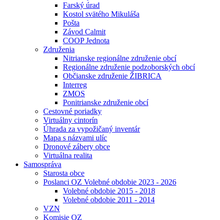
Farský úrad
Kostol svätého Mikuláša
Pošta
Závod Calmit
COOP Jednota
Združenia
Nitrianske regionálne združenie obcí
Regionálne združenie podzoborských obcí
Občianske združenie ŽIBRICA
Interreg
ZMOS
Ponitrianske združenie obcí
Cestovné poriadky
Virtuálny cintorín
Úhrada za vypožičaný inventár
Mapa s názvami ulíc
Dronové zábery obce
Virtuálna realita
Samospráva
Starosta obce
Poslanci OZ Volebné obdobie 2023 - 2026
Volebné obdobie 2015 - 2018
Volebné obdobie 2011 - 2014
VZN
Komisie OZ