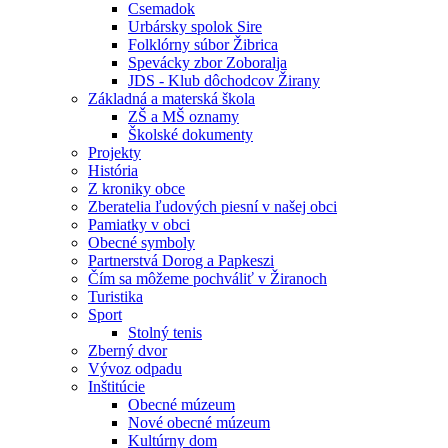
Csemadok
Urbársky spolok Sire
Folklórny súbor Žibrica
Spevácky zbor Zoboralja
JDS - Klub dôchodcov Žirany
Základná a materská škola
ZŠ a MŠ oznamy
Školské dokumenty
Projekty
História
Z kroniky obce
Zberatelia ľudových piesní v našej obci
Pamiatky v obci
Obecné symboly
Partnerstvá Dorog a Papkeszi
Čím sa môžeme pochváliť v Žiranoch
Turistika
Sport
Stolný tenis
Zberný dvor
Vývoz odpadu
Inštitúcie
Obecné múzeum
Nové obecné múzeum
Kultúrny dom