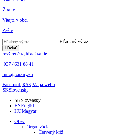
Žirany
Vitajte v obci
Zsére
Hľadaný výraz
Hľadať
rozšírené vyhľadávanie
037 / 631 88 41
info@zirany.eu
Facebook
RSS
Mapa webu
SK
Slovensky
SK
Slovensky
EN
English
HU
Magyar
Obec
Organizácie
Červený kríž