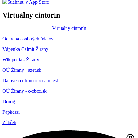
Virtuálny cintorín
Virtuálny cintorín
Ochrana osobných údajov
Vápenka Calmit Žirany
Wikipedia - Žirany
OÚ Žirany - azet.sk
Dátové centrum obcí a miest
OÚ Žirany - e-obce.sk
Dorog
Papkeszi
Zábřeh