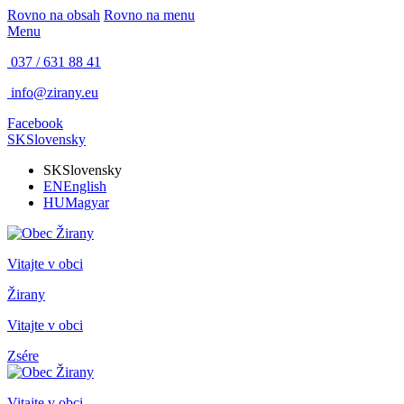
Rovno na obsah
Rovno na menu
Menu
037 / 631 88 41
info@zirany.eu
Facebook
SK
Slovensky
SK
Slovensky
EN
English
HU
Magyar
Vitajte v obci
Žirany
Vitajte v obci
Zsére
Vitajte v obci