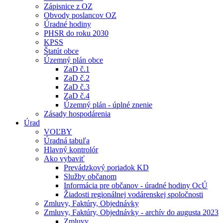
Zápisnice z OZ
Obvody poslancov OZ
Úradné hodiny
PHSR do roku 2030
KPSS
Štatút obce
Územný plán obce
ZaD č.1
ZaD č.2
ZaD č.3
ZaD č.4
Územný plán - úplné znenie
Zásady hospodárenia
Úrad
VOĽBY
Úradná tabuľa
Hlavný kontrolór
Ako vybaviť
Prevádzkový poriadok KD
Služby občanom
Informácia pre občanov - úradné hodiny OcÚ
Žiadosti regionálnej vodárenskej spoločnosti
Zmluvy, Faktúry, Objednávky
Zmluvy, Faktúry, Objednávky - archív do augusta 2023
Zmluvy