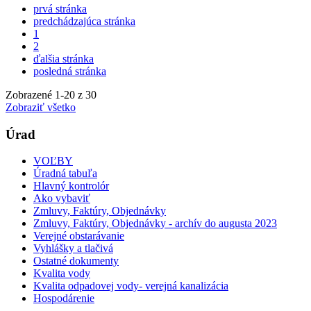
prvá stránka
predchádzajúca stránka
1
2
ďalšia stránka
posledná stránka
Zobrazené
1
-
20
z 30
Zobraziť všetko
Úrad
VOĽBY
Úradná tabuľa
Hlavný kontrolór
Ako vybaviť
Zmluvy, Faktúry, Objednávky
Zmluvy, Faktúry, Objednávky - archív do augusta 2023
Verejné obstarávanie
Vyhlášky a tlačivá
Ostatné dokumenty
Kvalita vody
Kvalita odpadovej vody- verejná kanalizácia
Hospodárenie