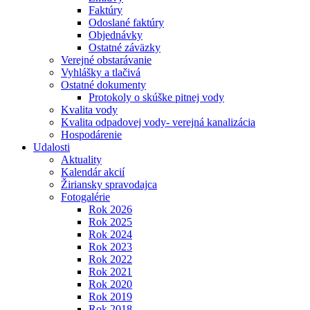
Faktúry
Odoslané faktúry
Objednávky
Ostatné záväzky
Verejné obstarávanie
Vyhlášky a tlačivá
Ostatné dokumenty
Protokoly o skúške pitnej vody
Kvalita vody
Kvalita odpadovej vody- verejná kanalizácia
Hospodárenie
Udalosti
Aktuality
Kalendár akcií
Žiriansky spravodajca
Fotogalérie
Rok 2026
Rok 2025
Rok 2024
Rok 2023
Rok 2022
Rok 2021
Rok 2020
Rok 2019
Rok 2018