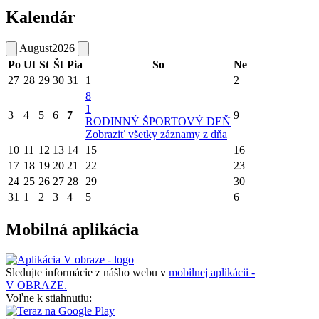
Kalendár
August
2026
Po
Ut
St
Št
Pia
So
Ne
27
28
29
30
31
1
2
8
1
3
4
5
6
7
9
RODINNÝ ŠPORTOVÝ DEŇ
Zobraziť všetky záznamy z dňa
10
11
12
13
14
15
16
17
18
19
20
21
22
23
24
25
26
27
28
29
30
31
1
2
3
4
5
6
Mobilná aplikácia
Sledujte informácie z nášho webu v
mobilnej aplikácii -
V OBRAZE.
Voľne k stiahnutiu: