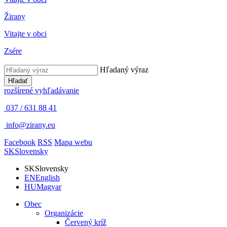
Žirany
Vitajte v obci
Zsére
Hľadaný výraz
Hľadať
rozšírené vyhľadávanie
037 / 631 88 41
info@zirany.eu
Facebook
RSS
Mapa webu
SK
Slovensky
SK
Slovensky
EN
English
HU
Magyar
Obec
Organizácie
Červený kríž