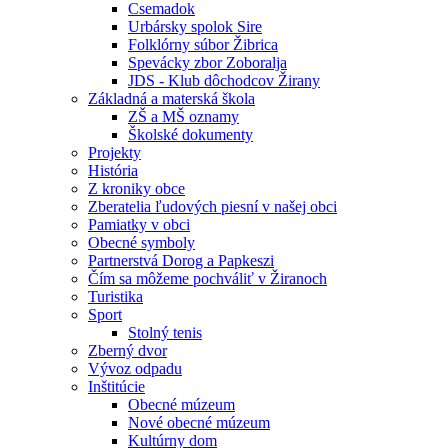
Csemadok
Urbársky spolok Sire
Folklórny súbor Žibrica
Spevácky zbor Zoboralja
JDS - Klub dôchodcov Žirany
Základná a materská škola
ZŠ a MŠ oznamy
Školské dokumenty
Projekty
História
Z kroniky obce
Zberatelia ľudových piesní v našej obci
Pamiatky v obci
Obecné symboly
Partnerstvá Dorog a Papkeszi
Čím sa môžeme pochváliť v Žiranoch
Turistika
Sport
Stolný tenis
Zberný dvor
Vývoz odpadu
Inštitúcie
Obecné múzeum
Nové obecné múzeum
Kultúrny dom