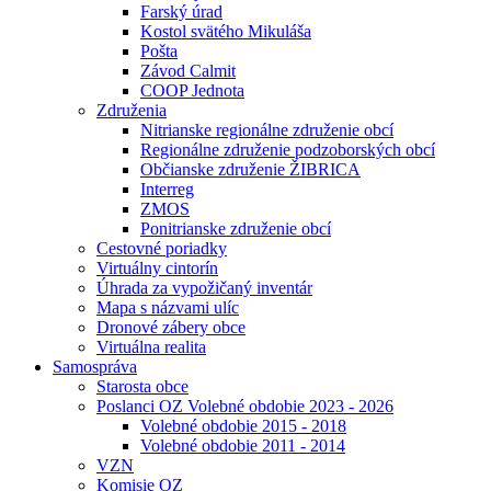
Farský úrad
Kostol svätého Mikuláša
Pošta
Závod Calmit
COOP Jednota
Združenia
Nitrianske regionálne združenie obcí
Regionálne združenie podzoborských obcí
Občianske združenie ŽIBRICA
Interreg
ZMOS
Ponitrianske združenie obcí
Cestovné poriadky
Virtuálny cintorín
Úhrada za vypožičaný inventár
Mapa s názvami ulíc
Dronové zábery obce
Virtuálna realita
Samospráva
Starosta obce
Poslanci OZ Volebné obdobie 2023 - 2026
Volebné obdobie 2015 - 2018
Volebné obdobie 2011 - 2014
VZN
Komisie OZ