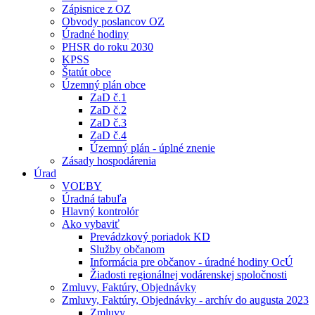
Zápisnice z OZ
Obvody poslancov OZ
Úradné hodiny
PHSR do roku 2030
KPSS
Štatút obce
Územný plán obce
ZaD č.1
ZaD č.2
ZaD č.3
ZaD č.4
Územný plán - úplné znenie
Zásady hospodárenia
Úrad
VOĽBY
Úradná tabuľa
Hlavný kontrolór
Ako vybaviť
Prevádzkový poriadok KD
Služby občanom
Informácia pre občanov - úradné hodiny OcÚ
Žiadosti regionálnej vodárenskej spoločnosti
Zmluvy, Faktúry, Objednávky
Zmluvy, Faktúry, Objednávky - archív do augusta 2023
Zmluvy