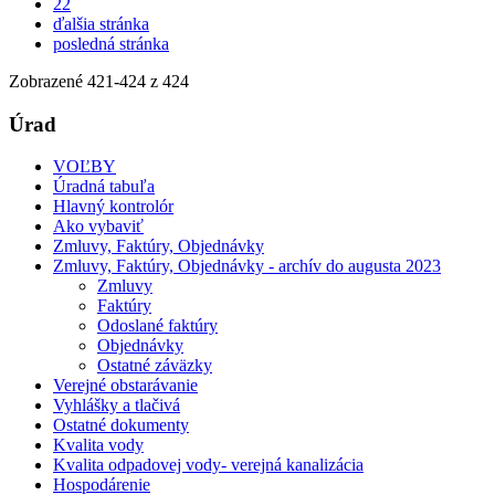
22
ďalšia stránka
posledná stránka
Zobrazené
421
-
424
z 424
Úrad
VOĽBY
Úradná tabuľa
Hlavný kontrolór
Ako vybaviť
Zmluvy, Faktúry, Objednávky
Zmluvy, Faktúry, Objednávky - archív do augusta 2023
Zmluvy
Faktúry
Odoslané faktúry
Objednávky
Ostatné záväzky
Verejné obstarávanie
Vyhlášky a tlačivá
Ostatné dokumenty
Kvalita vody
Kvalita odpadovej vody- verejná kanalizácia
Hospodárenie