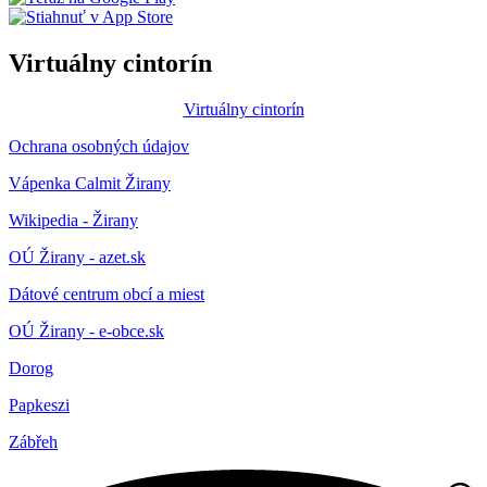
Virtuálny cintorín
Virtuálny cintorín
Ochrana osobných údajov
Vápenka Calmit Žirany
Wikipedia - Žirany
OÚ Žirany - azet.sk
Dátové centrum obcí a miest
OÚ Žirany - e-obce.sk
Dorog
Papkeszi
Zábřeh