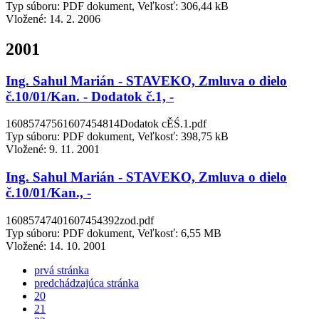
Typ súboru: PDF dokument, Veľkosť: 306,44 kB
Vložené:
14. 2. 2006
2001
Ing. Sahul Marián - STAVEKO, Zmluva o dielo
č.10/01/Kan. - Dodatok č.1, -
16085747561607454814Dodatok cĚŚ.1.pdf
Typ súboru: PDF dokument, Veľkosť: 398,75 kB
Vložené:
9. 11. 2001
Ing. Sahul Marián - STAVEKO, Zmluva o dielo
č.10/01/Kan., -
16085747401607454392zod.pdf
Typ súboru: PDF dokument, Veľkosť: 6,55 MB
Vložené:
14. 10. 2001
prvá stránka
predchádzajúca stránka
20
21