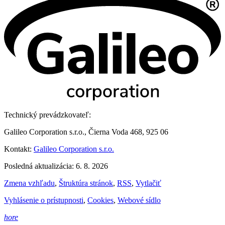
Technický prevádzkovateľ:
Galileo Corporation s.r.o., Čierna Voda 468, 925 06
Kontakt:
Galileo Corporation s.r.o.
Posledná aktualizácia: 6. 8. 2026
Zmena vzhľadu
,
Štruktúra stránok
,
RSS
,
Vytlačiť
Vyhlásenie o prístupnosti
,
Cookies
,
Webové sídlo
hore