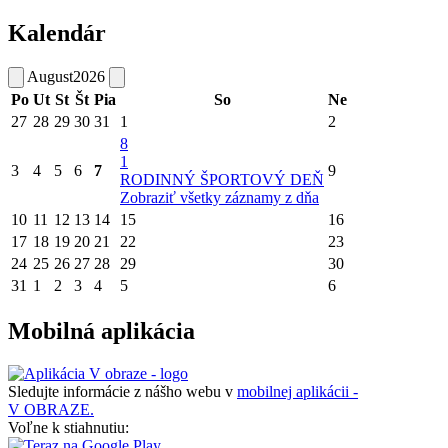
Kalendár
August
2026
Po
Ut
St
Št
Pia
So
Ne
27
28
29
30
31
1
2
8
1
3
4
5
6
7
9
RODINNÝ ŠPORTOVÝ DEŇ
Zobraziť všetky záznamy z dňa
10
11
12
13
14
15
16
17
18
19
20
21
22
23
24
25
26
27
28
29
30
31
1
2
3
4
5
6
Mobilná aplikácia
Sledujte informácie z nášho webu v
mobilnej aplikácii -
V OBRAZE.
Voľne k stiahnutiu: