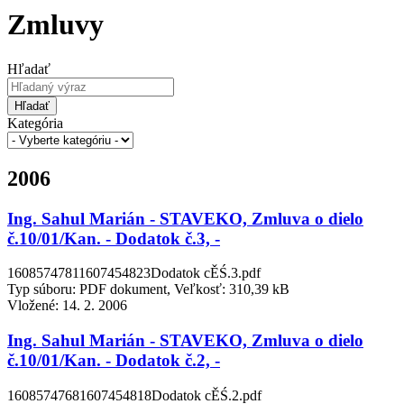
Zmluvy
Hľadať
Hľadať
Kategória
2006
Ing. Sahul Marián - STAVEKO, Zmluva o dielo
č.10/01/Kan. - Dodatok č.3, -
16085747811607454823Dodatok cĚŚ.3.pdf
Typ súboru: PDF dokument, Veľkosť: 310,39 kB
Vložené:
14. 2. 2006
Ing. Sahul Marián - STAVEKO, Zmluva o dielo
č.10/01/Kan. - Dodatok č.2, -
16085747681607454818Dodatok cĚŚ.2.pdf