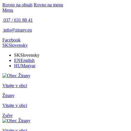
Rovno na obsah
Rovno na menu
Menu
037 / 631 88 41
info@zirany.eu
Facebook
SK
Slovensky
SK
Slovensky
EN
English
HU
Magyar
Vitajte v obci
Žirany
Vitajte v obci
Zsére
Vitajte v obci