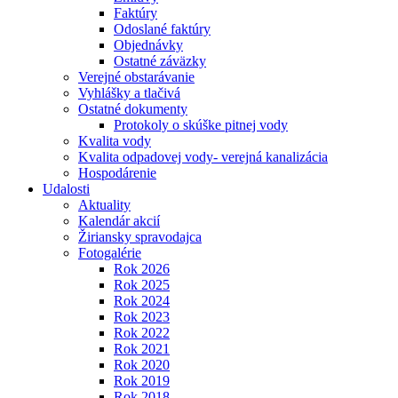
Faktúry
Odoslané faktúry
Objednávky
Ostatné záväzky
Verejné obstarávanie
Vyhlášky a tlačivá
Ostatné dokumenty
Protokoly o skúške pitnej vody
Kvalita vody
Kvalita odpadovej vody- verejná kanalizácia
Hospodárenie
Udalosti
Aktuality
Kalendár akcií
Žiriansky spravodajca
Fotogalérie
Rok 2026
Rok 2025
Rok 2024
Rok 2023
Rok 2022
Rok 2021
Rok 2020
Rok 2019
Rok 2018