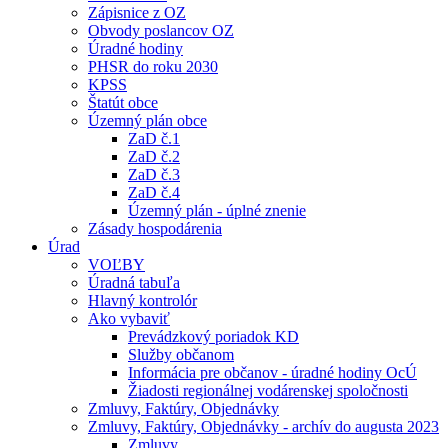
Zápisnice z OZ
Obvody poslancov OZ
Úradné hodiny
PHSR do roku 2030
KPSS
Štatút obce
Územný plán obce
ZaD č.1
ZaD č.2
ZaD č.3
ZaD č.4
Územný plán - úplné znenie
Zásady hospodárenia
Úrad
VOĽBY
Úradná tabuľa
Hlavný kontrolór
Ako vybaviť
Prevádzkový poriadok KD
Služby občanom
Informácia pre občanov - úradné hodiny OcÚ
Žiadosti regionálnej vodárenskej spoločnosti
Zmluvy, Faktúry, Objednávky
Zmluvy, Faktúry, Objednávky - archív do augusta 2023
Zmluvy