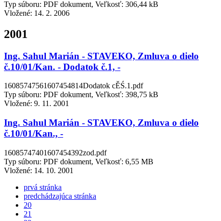
Typ súboru: PDF dokument, Veľkosť: 306,44 kB
Vložené:
14. 2. 2006
2001
Ing. Sahul Marián - STAVEKO, Zmluva o dielo
č.10/01/Kan. - Dodatok č.1, -
16085747561607454814Dodatok cĚŚ.1.pdf
Typ súboru: PDF dokument, Veľkosť: 398,75 kB
Vložené:
9. 11. 2001
Ing. Sahul Marián - STAVEKO, Zmluva o dielo
č.10/01/Kan., -
16085747401607454392zod.pdf
Typ súboru: PDF dokument, Veľkosť: 6,55 MB
Vložené:
14. 10. 2001
prvá stránka
predchádzajúca stránka
20
21