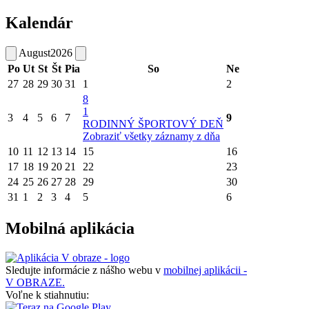
Kalendár
August
2026
Po
Ut
St
Št
Pia
So
Ne
27
28
29
30
31
1
2
8
1
3
4
5
6
7
9
RODINNÝ ŠPORTOVÝ DEŇ
Zobraziť všetky záznamy z dňa
10
11
12
13
14
15
16
17
18
19
20
21
22
23
24
25
26
27
28
29
30
31
1
2
3
4
5
6
Mobilná aplikácia
Sledujte informácie z nášho webu v
mobilnej aplikácii -
V OBRAZE.
Voľne k stiahnutiu: