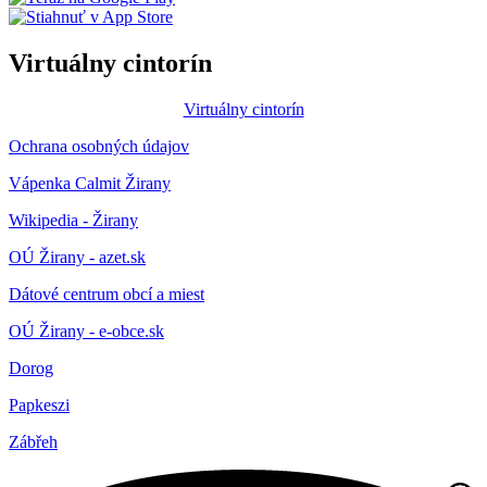
Virtuálny cintorín
Virtuálny cintorín
Ochrana osobných údajov
Vápenka Calmit Žirany
Wikipedia - Žirany
OÚ Žirany - azet.sk
Dátové centrum obcí a miest
OÚ Žirany - e-obce.sk
Dorog
Papkeszi
Zábřeh