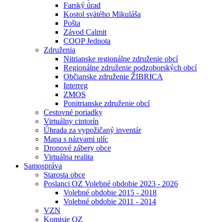
Farský úrad
Kostol svätého Mikuláša
Pošta
Závod Calmit
COOP Jednota
Združenia
Nitrianske regionálne združenie obcí
Regionálne združenie podzoborských obcí
Občianske združenie ŽIBRICA
Interreg
ZMOS
Ponitrianske združenie obcí
Cestovné poriadky
Virtuálny cintorín
Úhrada za vypožičaný inventár
Mapa s názvami ulíc
Dronové zábery obce
Virtuálna realita
Samospráva
Starosta obce
Poslanci OZ Volebné obdobie 2023 - 2026
Volebné obdobie 2015 - 2018
Volebné obdobie 2011 - 2014
VZN
Komisie OZ