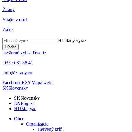
Žirany
Vitajte v obci
Zsére
Hľadaný výraz
Hľadať
rozšírené vyhľadávanie
037 / 631 88 41
info@zirany.eu
Facebook
RSS
Mapa webu
SK
Slovensky
SK
Slovensky
EN
English
HU
Magyar
Obec
Organizácie
Červený kríž