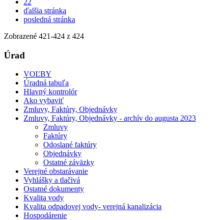
22
ďalšia stránka
posledná stránka
Zobrazené
421
-
424
z 424
Úrad
VOĽBY
Úradná tabuľa
Hlavný kontrolór
Ako vybaviť
Zmluvy, Faktúry, Objednávky
Zmluvy, Faktúry, Objednávky - archív do augusta 2023
Zmluvy
Faktúry
Odoslané faktúry
Objednávky
Ostatné záväzky
Verejné obstarávanie
Vyhlášky a tlačivá
Ostatné dokumenty
Kvalita vody
Kvalita odpadovej vody- verejná kanalizácia
Hospodárenie