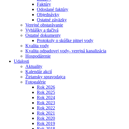
Faktúry
Odoslané faktúry
Objednávky
Ostatné záväzky
Verejné obstarávanie
Vyhlášky a tlačivá
Ostatné dokumenty
Protokoly o skúške pitnej vody
Kvalita vody
Kvalita odpadovej vody- verejná kanalizácia
Hospodárenie
Udalosti
Aktuality
Kalendár akcií
Žiriansky spravodajca
Fotogalérie
Rok 2026
Rok 2025
Rok 2024
Rok 2023
Rok 2022
Rok 2021
Rok 2020
Rok 2019
Rok 2018