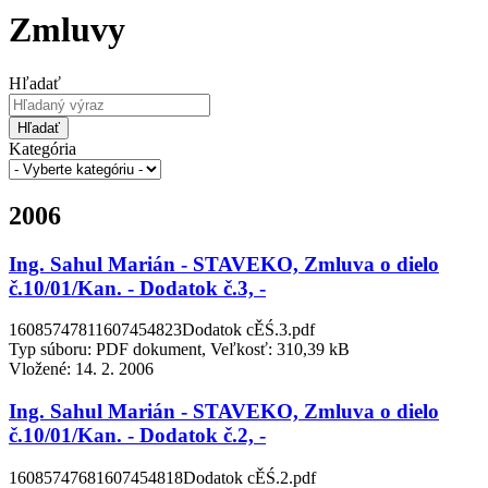
Zmluvy
Hľadať
Hľadať
Kategória
2006
Ing. Sahul Marián - STAVEKO, Zmluva o dielo
č.10/01/Kan. - Dodatok č.3, -
16085747811607454823Dodatok cĚŚ.3.pdf
Typ súboru: PDF dokument, Veľkosť: 310,39 kB
Vložené:
14. 2. 2006
Ing. Sahul Marián - STAVEKO, Zmluva o dielo
č.10/01/Kan. - Dodatok č.2, -
16085747681607454818Dodatok cĚŚ.2.pdf