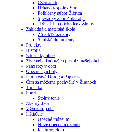
Csemadok
Urbársky spolok Sire
Folklórny súbor Žibrica
Spevácky zbor Zoboralja
JDS - Klub dôchodcov Žirany
Základná a materská škola
ZŠ a MŠ oznamy
Školské dokumenty
Projekty
História
Z kroniky obce
Zberatelia ľudových piesní v našej obci
Pamiatky v obci
Obecné symboly
Partnerstvá Dorog a Papkeszi
Čím sa môžeme pochváliť v Žiranoch
Turistika
Sport
Stolný tenis
Zberný dvor
Vývoz odpadu
Inštitúcie
Obecné múzeum
Nové obecné múzeum
Kultúrny dom