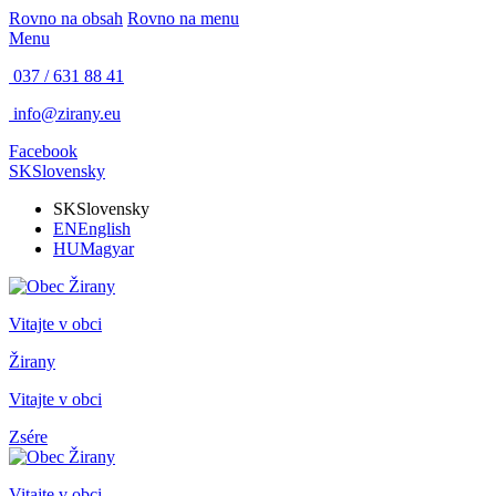
Rovno na obsah
Rovno na menu
Menu
037 / 631 88 41
info@zirany.eu
Facebook
SK
Slovensky
SK
Slovensky
EN
English
HU
Magyar
Vitajte v obci
Žirany
Vitajte v obci
Zsére
Vitajte v obci