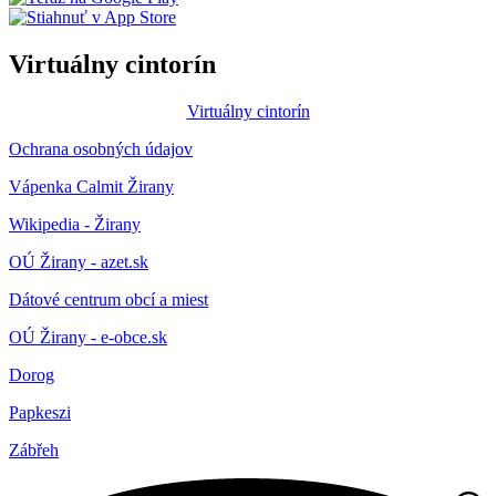
Virtuálny cintorín
Virtuálny cintorín
Ochrana osobných údajov
Vápenka Calmit Žirany
Wikipedia - Žirany
OÚ Žirany - azet.sk
Dátové centrum obcí a miest
OÚ Žirany - e-obce.sk
Dorog
Papkeszi
Zábřeh