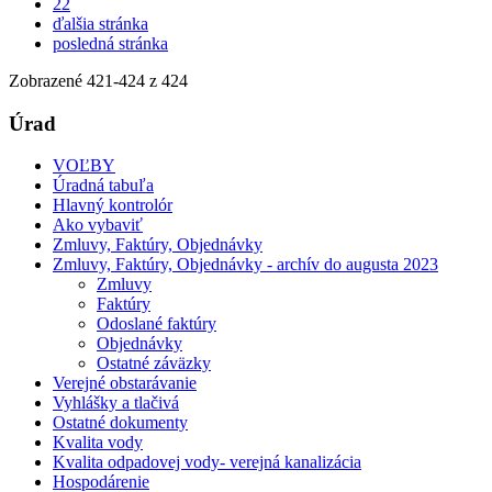
22
ďalšia stránka
posledná stránka
Zobrazené
421
-
424
z 424
Úrad
VOĽBY
Úradná tabuľa
Hlavný kontrolór
Ako vybaviť
Zmluvy, Faktúry, Objednávky
Zmluvy, Faktúry, Objednávky - archív do augusta 2023
Zmluvy
Faktúry
Odoslané faktúry
Objednávky
Ostatné záväzky
Verejné obstarávanie
Vyhlášky a tlačivá
Ostatné dokumenty
Kvalita vody
Kvalita odpadovej vody- verejná kanalizácia
Hospodárenie