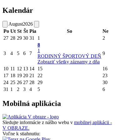
Kalendár
August
2026
Po
Ut
St
Št
Pia
So
Ne
27
28
29
30
31
1
2
8
1
3
4
5
6
7
9
RODINNÝ ŠPORTOVÝ DEŇ
Zobraziť všetky záznamy z dňa
10
11
12
13
14
15
16
17
18
19
20
21
22
23
24
25
26
27
28
29
30
31
1
2
3
4
5
6
Mobilná aplikácia
Sledujte informácie z nášho webu v
mobilnej aplikácii -
V OBRAZE.
Voľne k stiahnutiu: