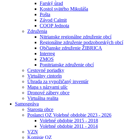
Farský úrad
Kostol svätého Mikuláša
Pošta
Závod Calmit
COOP Jednota
Združenia
Nitrianske regionálne združenie obcí
Regionálne združenie podzoborských obcí
Občianske združenie ŽIBRICA
Interreg
ZMOS
Ponitrianske združenie obcí
Cestovné poriadky
Virtuálny cintorín
Úhrada za vypožičaný inventár
Mapa s názvami ulíc
Dronové zábery obce
Virtuálna realita
Samospráva
Starosta obce
Poslanci OZ Volebné obdobie 2023 - 2026
Volebné obdobie 2015 - 2018
Volebné obdobie 2011 - 2014
VZN
Komisie OZ