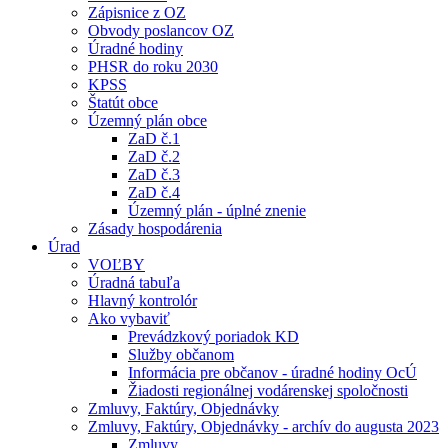
Zápisnice z OZ
Obvody poslancov OZ
Úradné hodiny
PHSR do roku 2030
KPSS
Štatút obce
Územný plán obce
ZaD č.1
ZaD č.2
ZaD č.3
ZaD č.4
Územný plán - úplné znenie
Zásady hospodárenia
Úrad
VOĽBY
Úradná tabuľa
Hlavný kontrolór
Ako vybaviť
Prevádzkový poriadok KD
Služby občanom
Informácia pre občanov - úradné hodiny OcÚ
Žiadosti regionálnej vodárenskej spoločnosti
Zmluvy, Faktúry, Objednávky
Zmluvy, Faktúry, Objednávky - archív do augusta 2023
Zmluvy