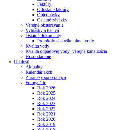
Faktúry
Odoslané faktúry
Objednávky
Ostatné záväzky
Verejné obstarávanie
Vyhlášky a tlačivá
Ostatné dokumenty
Protokoly o skúške pitnej vody
Kvalita vody
Kvalita odpadovej vody- verejná kanalizácia
Hospodárenie
Udalosti
Aktuality
Kalendár akcií
Žiriansky spravodajca
Fotogalérie
Rok 2026
Rok 2025
Rok 2024
Rok 2023
Rok 2022
Rok 2021
Rok 2020
Rok 2019
Rok 2018