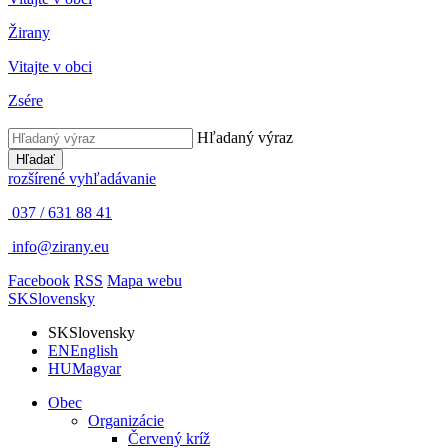
Žirany
Vitajte v obci
Zsére
Hľadaný výraz
Hľadať
rozšírené vyhľadávanie
037 / 631 88 41
info@zirany.eu
Facebook
RSS
Mapa webu
SK
Slovensky
SK
Slovensky
EN
English
HU
Magyar
Obec
Organizácie
Červený kríž