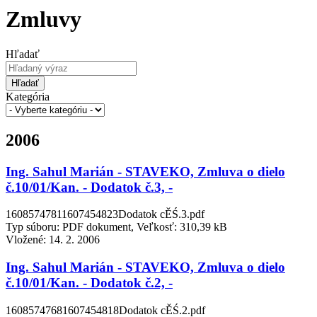
Zmluvy
Hľadať
Hľadať
Kategória
2006
Ing. Sahul Marián - STAVEKO, Zmluva o dielo
č.10/01/Kan. - Dodatok č.3, -
16085747811607454823Dodatok cĚŚ.3.pdf
Typ súboru: PDF dokument, Veľkosť: 310,39 kB
Vložené:
14. 2. 2006
Ing. Sahul Marián - STAVEKO, Zmluva o dielo
č.10/01/Kan. - Dodatok č.2, -
16085747681607454818Dodatok cĚŚ.2.pdf