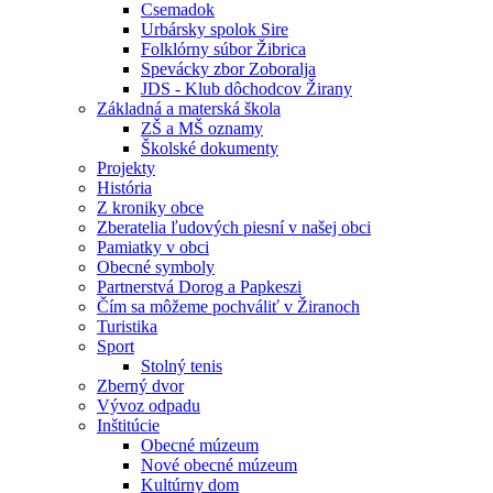
Csemadok
Urbársky spolok Sire
Folklórny súbor Žibrica
Spevácky zbor Zoboralja
JDS - Klub dôchodcov Žirany
Základná a materská škola
ZŠ a MŠ oznamy
Školské dokumenty
Projekty
História
Z kroniky obce
Zberatelia ľudových piesní v našej obci
Pamiatky v obci
Obecné symboly
Partnerstvá Dorog a Papkeszi
Čím sa môžeme pochváliť v Žiranoch
Turistika
Sport
Stolný tenis
Zberný dvor
Vývoz odpadu
Inštitúcie
Obecné múzeum
Nové obecné múzeum
Kultúrny dom