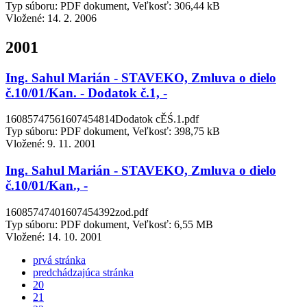
Typ súboru: PDF dokument, Veľkosť: 306,44 kB
Vložené:
14. 2. 2006
2001
Ing. Sahul Marián - STAVEKO, Zmluva o dielo
č.10/01/Kan. - Dodatok č.1, -
16085747561607454814Dodatok cĚŚ.1.pdf
Typ súboru: PDF dokument, Veľkosť: 398,75 kB
Vložené:
9. 11. 2001
Ing. Sahul Marián - STAVEKO, Zmluva o dielo
č.10/01/Kan., -
16085747401607454392zod.pdf
Typ súboru: PDF dokument, Veľkosť: 6,55 MB
Vložené:
14. 10. 2001
prvá stránka
predchádzajúca stránka
20
21