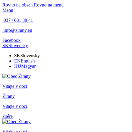
Rovno na obsah
Rovno na menu
Menu
037 / 631 88 41
info@zirany.eu
Facebook
SK
Slovensky
SK
Slovensky
EN
English
HU
Magyar
Vitajte v obci
Žirany
Vitajte v obci
Zsére
Vitajte v obci